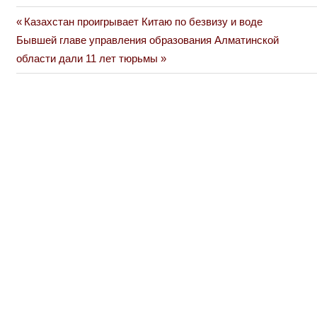
Previous
Казахстан проигрывает Китаю по безвизу и воде
Навигация
Next
Post:
Бывшей главе управления образования Алматинской
по
Post:
области дали 11 лет тюрьмы
записям