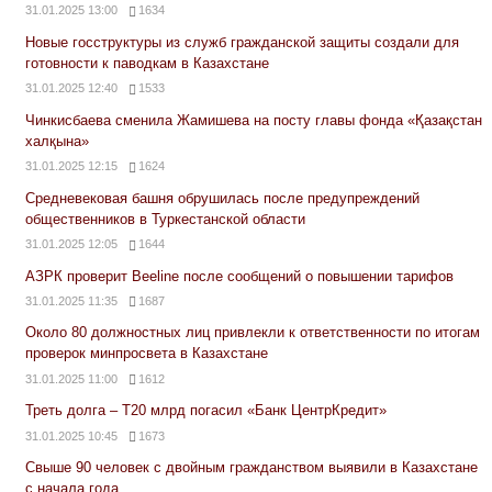
31.01.2025 13:00
1634
Новые госструктуры из служб гражданской защиты создали для
готовности к паводкам в Казахстане
31.01.2025 12:40
1533
Чинкисбаева сменила Жамишева на посту главы фонда «Қазақстан
халқына»
31.01.2025 12:15
1624
Средневековая башня обрушилась после предупреждений
общественников в Туркестанской области
31.01.2025 12:05
1644
АЗРК проверит Beeline после сообщений о повышении тарифов
31.01.2025 11:35
1687
Около 80 должностных лиц привлекли к ответственности по итогам
проверок минпросвета в Казахстане
31.01.2025 11:00
1612
Треть долга – Т20 млрд погасил «Банк ЦентрКредит»
31.01.2025 10:45
1673
Свыше 90 человек с двойным гражданством выявили в Казахстане
с начала года