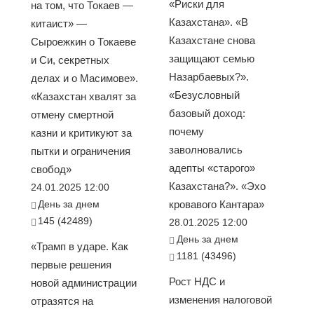
«Риски для
на том, что Токаев —
Казахстана». «В
китаист» —
Казахстане снова
Сыроежкин о Токаеве
защищают семью
и Си, секретных
Назарбаевых?».
делах и о Масимове».
«Безусловный
«Казахстан хвалят за
базовый доход:
отмену смертной
почему
казни и критикуют за
заволновались
пытки и ограничения
адепты «старого»
свобод»
Казахстана?». «Эхо
24.01.2025 12:00
День за днем
кровавого Кантара»
145 (42489)
28.01.2025 12:00
День за днем
«Трамп в ударе. Как
1181 (43496)
первые решения
Рост НДС и
новой администрации
изменения налоговой
отразятся на