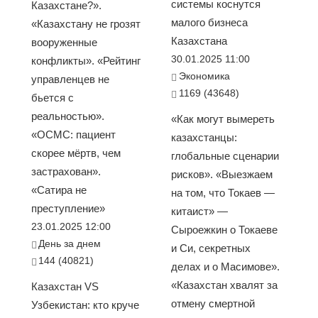
системы коснутся
Казахстане?».
малого бизнеса
«Казахстану не грозят
Казахстана
вооруженные
30.01.2025 11:00
конфликты». «Рейтинг
Экономика
управленцев не
1169 (43648)
бьется с
реальностью».
«Как могут вымереть
«ОСМС: пациент
казахстанцы:
скорее мёртв, чем
глобальные сценарии
застрахован».
рисков». «Выезжаем
«Сатира не
на том, что Токаев —
преступление»
китаист» —
23.01.2025 12:00
Сыроежкин о Токаеве
День за днем
и Си, секретных
144 (40821)
делах и о Масимове».
«Казахстан хвалят за
Казахстан VS
отмену смертной
Узбекистан: кто круче