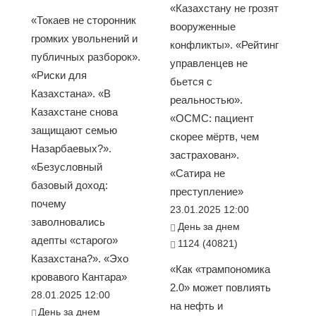
«Казахстану не грозят
«Токаев не сторонник
вооруженные
громких увольнений и
конфликты». «Рейтинг
публичных разборок».
управленцев не
«Риски для
бьется с
Казахстана». «В
реальностью».
Казахстане снова
«ОСМС: пациент
защищают семью
скорее мёртв, чем
Назарбаевых?».
застрахован».
«Безусловный
«Сатира не
базовый доход:
преступление»
почему
23.01.2025 12:00
заволновались
День за днем
адепты «старого»
1124 (40821)
Казахстана?». «Эхо
«Как «трампономика
кровавого Кантара»
2.0» может повлиять
28.01.2025 12:00
на нефть и
День за днем