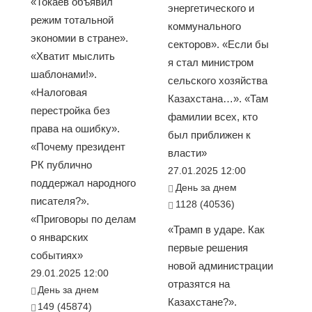
«Токаев объявил
энергетического и
режим тотальной
коммунального
экономии в стране».
секторов». «Если бы
«Хватит мыслить
я стал министром
шаблонами!».
сельского хозяйства
«Налоговая
Казахстана…». «Там
перестройка без
фамилии всех, кто
права на ошибку».
был приближен к
«Почему президент
власти»
РК публично
27.01.2025 12:00
поддержал народного
День за днем
писателя?».
1128 (40536)
«Приговоры по делам
«Трамп в ударе. Как
о январских
первые решения
событиях»
новой администрации
29.01.2025 12:00
отразятся на
День за днем
Казахстане?».
149 (45874)