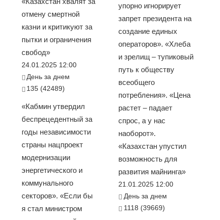
«Казахстан хвалят за
упорно игнорирует
отмену смертной
запрет президента на
казни и критикуют за
создание единых
пытки и ограничения
операторов». «Хлеба
свобод»
и зрелищ – тупиковый
24.01.2025 12:00
путь к обществу
День за днем
всеобщего
135 (42489)
потребления». «Цена
«Кабмин утвердил
растет – падает
беспрецедентный за
спрос, а у нас
годы независимости
наоборот».
страны нацпроект
«Казахстан упустил
модернизации
возможность для
энергетического и
развития майнинга»
коммунального
21.01.2025 12:00
секторов». «Если бы
День за днем
1118 (39669)
я стал министром