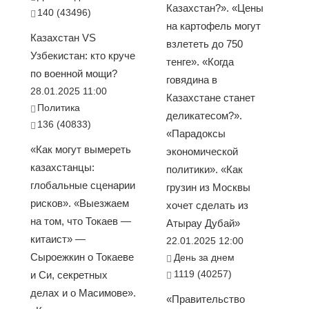
Казахстан?». «Цены
140 (43496)
на картофель могут
Казахстан VS
взлететь до 750
Узбекистан: кто круче
тенге». «Когда
по военной мощи?
говядина в
28.01.2025 11:00
Казахстане станет
Политика
деликатесом?».
136 (40833)
«Парадоксы
«Как могут вымереть
экономической
казахстанцы:
политики». «Как
глобальные сценарии
грузин из Москвы
рисков». «Выезжаем
хочет сделать из
на том, что Токаев —
Атырау Дубай»
китаист» —
22.01.2025 12:00
Сыроежкин о Токаеве
День за днем
1119 (40257)
и Си, секретных
делах и о Масимове».
«Правительство