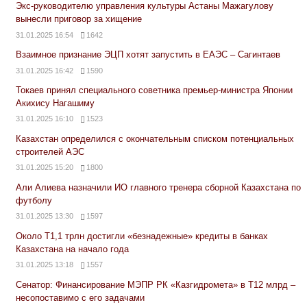
Экс-руководителю управления культуры Астаны Мажагулову
вынесли приговор за хищение
31.01.2025 16:54
1642
Взаимное признание ЭЦП хотят запустить в ЕАЭС – Сагинтаев
31.01.2025 16:42
1590
Токаев принял специального советника премьер-министра Японии
Акихису Нагашиму
31.01.2025 16:10
1523
Казахстан определился с окончательным списком потенциальных
строителей АЭС
31.01.2025 15:20
1800
Али Алиева назначили ИО главного тренера сборной Казахстана по
футболу
31.01.2025 13:30
1597
Около Т1,1 трлн достигли «безнадежные» кредиты в банках
Казахстана на начало года
31.01.2025 13:18
1557
Сенатор: Финансирование МЭПР РК «Казгидромета» в Т12 млрд –
несопоставимо с его задачами