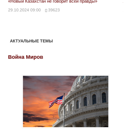
«Новый Казахстан не говорит всей правды»
Лон
ми
29.10.2024 09:00
39623
28.
АКТУАЛЬНЫЕ ТЕМЫ
Война Миров
Во