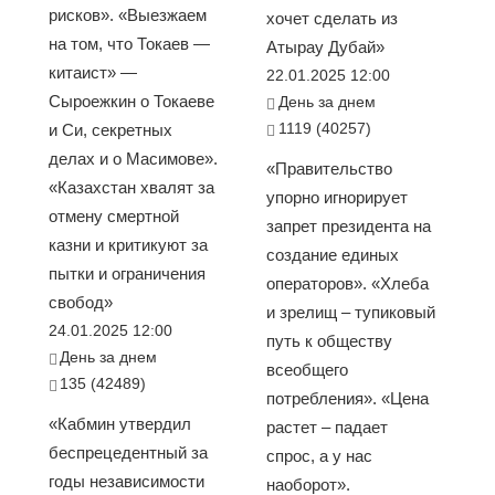
рисков». «Выезжаем
хочет сделать из
на том, что Токаев —
Атырау Дубай»
китаист» —
22.01.2025 12:00
Сыроежкин о Токаеве
День за днем
1119 (40257)
и Си, секретных
делах и о Масимове».
«Правительство
«Казахстан хвалят за
упорно игнорирует
отмену смертной
запрет президента на
казни и критикуют за
создание единых
пытки и ограничения
операторов». «Хлеба
свобод»
и зрелищ – тупиковый
24.01.2025 12:00
путь к обществу
День за днем
всеобщего
135 (42489)
потребления». «Цена
«Кабмин утвердил
растет – падает
беспрецедентный за
спрос, а у нас
годы независимости
наоборот».