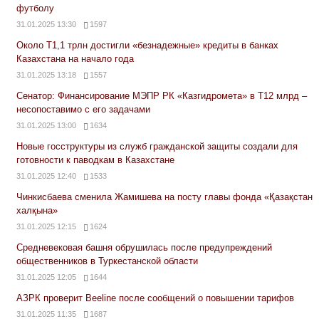
футболу
31.01.2025 13:30
1597
Около Т1,1 трлн достигли «безнадежные» кредиты в банках
Казахстана на начало года
31.01.2025 13:18
1557
Сенатор: Финансирование МЭПР РК «Казгидромета» в Т12 млрд –
несопоставимо с его задачами
31.01.2025 13:00
1634
Новые госструктуры из служб гражданской защиты создали для
готовности к паводкам в Казахстане
31.01.2025 12:40
1533
Чинкисбаева сменила Жамишева на посту главы фонда «Қазақстан
халқына»
31.01.2025 12:15
1624
Средневековая башня обрушилась после предупреждений
общественников в Туркестанской области
31.01.2025 12:05
1644
АЗРК проверит Beeline после сообщений о повышении тарифов
31.01.2025 11:35
1687