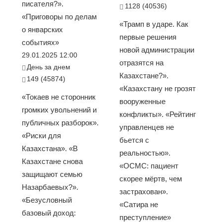
писателя?».
1128 (40536)
«Приговоры по делам
«Трамп в ударе. Как
о январских
первые решения
событиях»
новой администрации
29.01.2025 12:00
отразятся на
День за днем
Казахстане?».
149 (45874)
«Казахстану не грозят
«Токаев не сторонник
вооруженные
громких увольнений и
конфликты». «Рейтинг
публичных разборок».
управленцев не
«Риски для
бьется с
Казахстана». «В
реальностью».
Казахстане снова
«ОСМС: пациент
защищают семью
скорее мёртв, чем
Назарбаевых?».
застрахован».
«Безусловный
«Сатира не
базовый доход:
преступление»