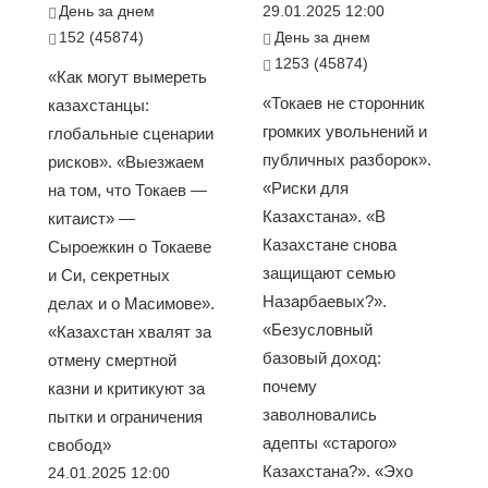
День за днем
29.01.2025 12:00
152 (45874)
День за днем
1253 (45874)
«Как могут вымереть
«Токаев не сторонник
казахстанцы:
громких увольнений и
глобальные сценарии
публичных разборок».
рисков». «Выезжаем
«Риски для
на том, что Токаев —
Казахстана». «В
китаист» —
Казахстане снова
Сыроежкин о Токаеве
защищают семью
и Си, секретных
Назарбаевых?».
делах и о Масимове».
«Безусловный
«Казахстан хвалят за
базовый доход:
отмену смертной
почему
казни и критикуют за
заволновались
пытки и ограничения
адепты «старого»
свобод»
Казахстана?». «Эхо
24.01.2025 12:00