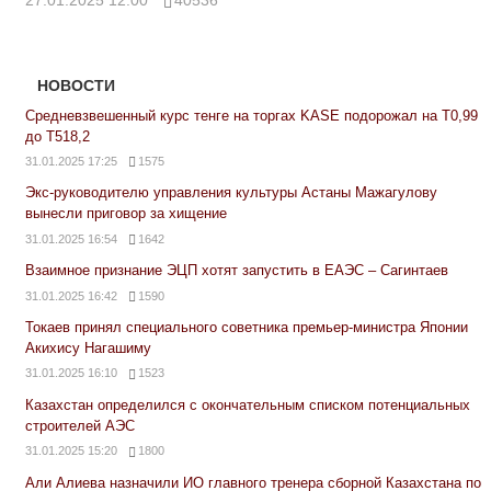
НОВОСТИ
Средневзвешенный курс тенге на торгах KASE подорожал на Т0,99
до Т518,2
31.01.2025 17:25
1575
Экс-руководителю управления культуры Астаны Мажагулову
вынесли приговор за хищение
31.01.2025 16:54
1642
Взаимное признание ЭЦП хотят запустить в ЕАЭС – Сагинтаев
31.01.2025 16:42
1590
Токаев принял специального советника премьер-министра Японии
Акихису Нагашиму
31.01.2025 16:10
1523
Казахстан определился с окончательным списком потенциальных
строителей АЭС
31.01.2025 15:20
1800
Али Алиева назначили ИО главного тренера сборной Казахстана по