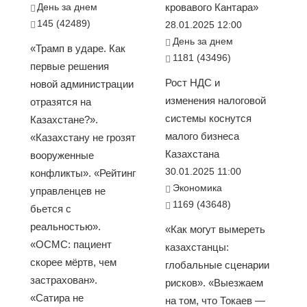
День за днем
кровавого Кантара»
145 (42489)
28.01.2025 12:00
День за днем
«Трамп в ударе. Как
1181 (43496)
первые решения
Рост НДС и
новой администрации
изменения налоговой
отразятся на
системы коснутся
Казахстане?».
малого бизнеса
«Казахстану не грозят
Казахстана
вооруженные
30.01.2025 11:00
конфликты». «Рейтинг
Экономика
управленцев не
1169 (43648)
бьется с
реальностью».
«Как могут вымереть
«ОСМС: пациент
казахстанцы:
скорее мёртв, чем
глобальные сценарии
застрахован».
рисков». «Выезжаем
«Сатира не
на том, что Токаев —