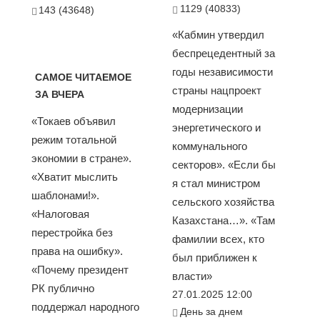
1129 (40833)
143 (43648)
«Кабмин утвердил
беспрецедентный за
годы независимости
САМОЕ ЧИТАЕМОЕ
страны нацпроект
ЗА ВЧЕРА
модернизации
«Токаев объявил
энергетического и
режим тотальной
коммунального
экономии в стране».
секторов». «Если бы
«Хватит мыслить
я стал министром
шаблонами!».
сельского хозяйства
«Налоговая
Казахстана…». «Там
перестройка без
фамилии всех, кто
права на ошибку».
был приближен к
«Почему президент
власти»
РК публично
27.01.2025 12:00
поддержал народного
День за днем