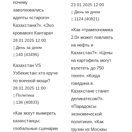
почему
23.01.2025 12:00
заволновались
День за днем
адепты «старого»
1124 (40821)
Казахстана?». «Эхо
«Как «трампономика
кровавого Кантара»
2.0» может повлиять
28.01.2025 12:00
на нефть и
День за днем
Казахстан?». «Цены
140 (43496)
на картофель могут
Казахстан VS
взлететь до 750
Узбекистан: кто круче
тенге». «Когда
по военной мощи?
говядина в
28.01.2025 11:00
Казахстане станет
Политика
деликатесом?».
136 (40833)
«Парадоксы
«Как могут вымереть
экономической
казахстанцы:
политики». «Как
глобальные сценарии
грузин из Москвы