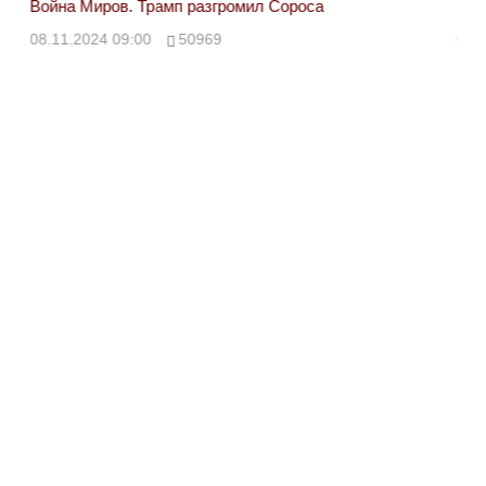
Война Миров. Трамп разгромил Сороса
Вой
08.11.2024 09:00
50969
08.