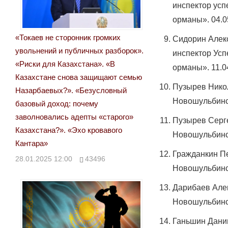
инспектор ус
орманы». 04.05
«Токаев не сторонник громких
Сидорин Алек
увольнений и публичных разборок».
инспектор Ус
«Риски для Казахстана». «В
орманы». 11.04
Казахстане снова защищают семью
Пузырев Нико
Назарбаевых?». «Безусловный
Новошульбинск
базовый доход: почему
заволновались адепты «старого»
Пузырев Серг
Казахстана?». «Эхо кровавого
Новошульбинск
Кантара»
Гражданкин П
28.01.2025 12:00
43496
Новошульбинск
Дарибаев Але
Новошульбинск
Ганьшин Дани