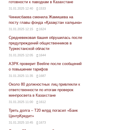
готовности к паводкам в Казахстане
31.01.2025 12:40
1533
Чинкисбаева сменила Жамишева на
посту главы фонда «Қазақстан халқына»
31.01.2025 12:15
1624
Средневековая башня обрушилась после
предупреждений общественников в
Туркестанской области
31.01.2025 12:05
1644
АЗРК проверит Beeline после сообщений
о повышении тарифов
31.01.2025 11:35
1687
Около 80 должностных лиц привлекли к
ответственности по итогам проверок
минпросвета в Казахстане
31.01.2025 11:00
1612
Треть долга – Т20 млрд погасил «Банк
ЦентрКредит»
31.01.2025 10:45
1673