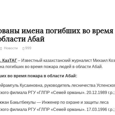
ваны имена погибших во время
области Абай
Новости
999
. КазТАГ
– Известный казахстанский журналист Михаил Ко
на погибших во время пожара людей в области Абай.
их во время пожара в области Абай:
Народ выбрал
рамгуль Кусаиновна, руководитель лесничества Успенско
17.10.2024 17:
ого филиала РГУ «ГЛПР «Семей орманы». 20.12.1989 г.р.;
ікжан Бакытбекулы — Инженер по охране и защиты леса
ого филиала РГУ «ГЛПР «Семей орманы». 17.03.1996 г.р.;