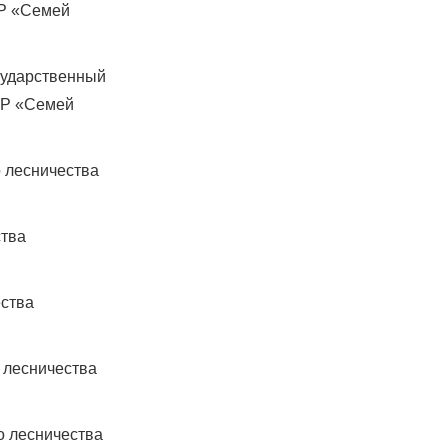
ПР «Семей
сударственный
ПР «Семей
 лесничества
ства
ества
 лесничества
о лесничества