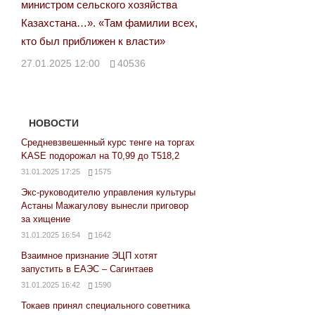
министром сельского хозяйства
Казахстана…». «Там фамилии всех,
кто был приближен к власти»
27.01.2025 12:00
40536
НОВОСТИ
Средневзвешенный курс тенге на торгах
KASE подорожал на Т0,99 до Т518,2
31.01.2025 17:25
1575
Экс-руководителю управления культуры
Астаны Мажагулову вынесли приговор
за хищение
31.01.2025 16:54
1642
Взаимное признание ЭЦП хотят
запустить в ЕАЭС – Сагинтаев
31.01.2025 16:42
1590
Токаев принял специального советника