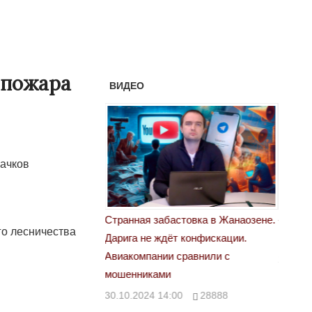
 пожара
ВИДЕО
зачков
 свет
Странная забастовка в Жанаозене.
«Новый
го лесничества
Дарига не ждёт конфискации.
правд
00
29972
Авиакомпании сравнили с
29.10.
мошенниками
30.10.2024 14:00
28888