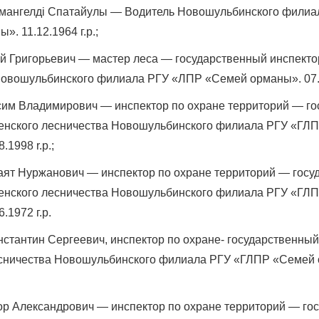
мангелді Спатайулы — Водитель Новошульбинского филиа
. 11.12.1964 г.р.;
й Григорьевич — мастер леса — государственный инспекто
овошульбинского филиала РГУ «ЛПР «Семей орманы». 07.02
Война Мир
им Владимирович — инспектор по охране территорий — го
пенского лесничества Новошульбинского филиала РГУ «ГЛ
.1998 r.p.;
аят Нуржанович — инспектор по охране территорий — госу
пенского лесничества Новошульбинского филиала РГУ «ГЛ
.1972 г.р.
стантин Сергеевич, инспектор по охране- государственный
Война Миров.
есничества Новошульбинского филиала РГУ «ГЛПР «Семей
Сороса
;
08.11.2024 09:
ор Александрович — инспектор по охране территорий — го