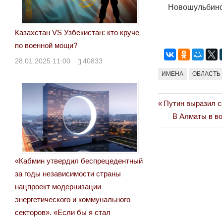
Новошульбинск
Казахстан VS Узбекистан: кто круче
по военной мощи?
28.01.2025 11:00
40833
ИМЕНА
ОБЛАСТЬ
Previous
Путин выразил с
Навигация
Post:
Next
В Алматы в во
по
Post:
записям
«Кабмин утвердил беспрецедентный
за годы независимости страны
нацпроект модернизации
энергетического и коммунального
секторов». «Если бы я стал