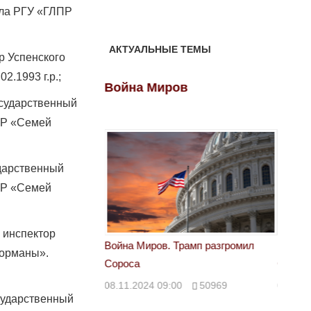
ла РГУ «ГЛПР
АКТУАЛЬНЫЕ ТЕМЫ
р Успенского
.1993 г.р.;
ов
Война Миров
Войн
сударственный
ПР «Семей
дарственный
ПР «Семей
 инспектор
 Трамп разгромил
Война Миров. Трамп разгромил
Война 
 орманы».
Сороса
Сорос
00
50969
08.11.2024 09:00
50969
08.11.
сударственный