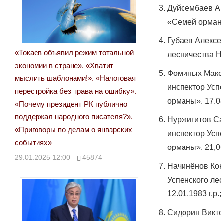
Дуйсембаев А
«Семей орманы»
Губаев Алексе
«Токаев объявил режим тотальной
лесничества Н
экономии в стране». «Хватит
Фоминых Макс
мыслить шаблонами!». «Налоговая
инспектор Ус
перестройка без права на ошибку».
орманы». 17.08
«Почему президент РК публично
поддержал народного писателя?».
Нуржигитов С
«Приговоры по делам о январских
инспектор Ус
событиях»
орманы». 21,06
29.01.2025 12:00
45874
Начинёнов Кон
Успенского л
12.01.1983 г.р.
Сидорин Викт