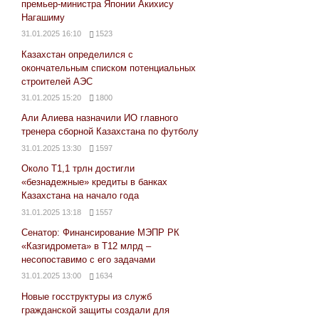
премьер-министра Японии Акихису
Нагашиму
31.01.2025 16:10
1523
Казахстан определился с
окончательным списком потенциальных
строителей АЭС
31.01.2025 15:20
1800
Али Алиева назначили ИО главного
тренера сборной Казахстана по футболу
31.01.2025 13:30
1597
Около Т1,1 трлн достигли
«безнадежные» кредиты в банках
Казахстана на начало года
31.01.2025 13:18
1557
Сенатор: Финансирование МЭПР РК
«Казгидромета» в Т12 млрд –
несопоставимо с его задачами
31.01.2025 13:00
1634
Новые госструктуры из служб
гражданской защиты создали для