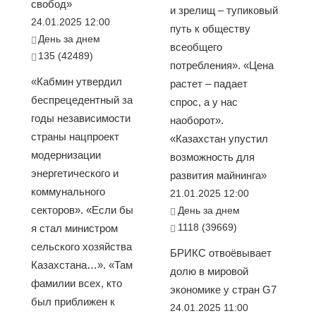
свобод»
и зрелищ – тупиковый
24.01.2025 12:00
путь к обществу
День за днем
всеобщего
135 (42489)
потребления». «Цена
«Кабмин утвердил
растет – падает
беспрецедентный за
спрос, а у нас
годы независимости
наоборот».
страны нацпроект
«Казахстан упустил
модернизации
возможность для
энергетического и
развития майнинга»
коммунального
21.01.2025 12:00
секторов». «Если бы
День за днем
1118 (39669)
я стал министром
сельского хозяйства
БРИКС отвоёвывает
Казахстана…». «Там
долю в мировой
фамилии всех, кто
экономике у стран G7
был приближен к
24.01.2025 11:00