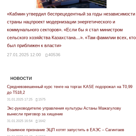
«Кабмин утвердил беспрецедентный за годы независимости
страны нацпроект модернизации энергетического и
коммунального секторов». «Если бы я стал министром
сельского хозяйства Казахстана…». «Там фамилии всех, кто
был приближен к власти»
27.01.2025 12:00
40536
НОВОСТИ
Средневзвешенный курс тенге на торгах KASE подорожал на Т0,99
до Т518,2
31.01.2025 17:25
1575
Экс-руководителю управления культуры Астаны Мажагулову
вынесли приговор за хищение
31.01.2025 16:54
1642
Взаимное признание ЭЦП хотят запустить в ЕАЭС – Сагинтаев