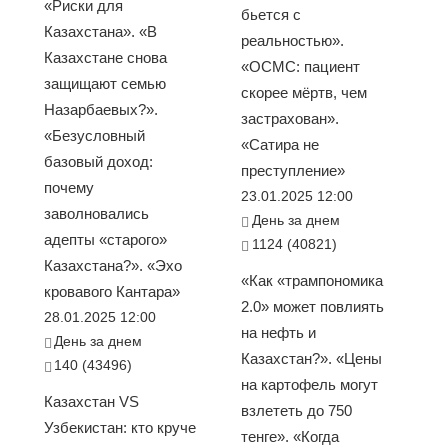
«Риски для
бьется с
Казахстана». «В
реальностью».
Казахстане снова
«ОСМС: пациент
защищают семью
скорее мёртв, чем
Назарбаевых?».
застрахован».
«Безусловный
«Сатира не
базовый доход:
преступление»
почему
23.01.2025 12:00
заволновались
День за днем
адепты «старого»
1124 (40821)
Казахстана?». «Эхо
«Как «трампономика
кровавого Кантара»
2.0» может повлиять
28.01.2025 12:00
на нефть и
День за днем
Казахстан?». «Цены
140 (43496)
на картофель могут
Казахстан VS
взлететь до 750
Узбекистан: кто круче
тенге». «Когда