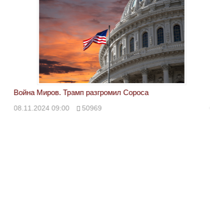
Война Миров. Трамп разгромил Сороса
Вой
08.11.2024 09:00
50969
08.