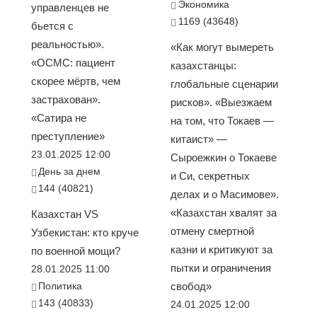
Экономика
управленцев не
1169 (43648)
бьется с
реальностью».
«Как могут вымереть
«ОСМС: пациент
казахстанцы:
скорее мёртв, чем
глобальные сценарии
застрахован».
рисков». «Выезжаем
«Сатира не
на том, что Токаев —
преступление»
китаист» —
23.01.2025 12:00
Сыроежкин о Токаеве
День за днем
и Си, секретных
144 (40821)
делах и о Масимове».
«Казахстан хвалят за
Казахстан VS
отмену смертной
Узбекистан: кто круче
казни и критикуют за
по военной мощи?
пытки и ограничения
28.01.2025 11:00
Политика
свобод»
143 (40833)
24.01.2025 12:00