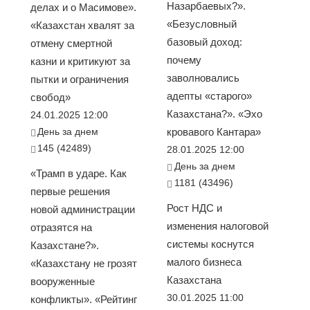
Назарбаевых?».
делах и о Масимове».
«Безусловный
«Казахстан хвалят за
базовый доход:
отмену смертной
почему
казни и критикуют за
заволновались
пытки и ограничения
адепты «старого»
свобод»
Казахстана?». «Эхо
24.01.2025 12:00
День за днем
кровавого Кантара»
145 (42489)
28.01.2025 12:00
День за днем
«Трамп в ударе. Как
1181 (43496)
первые решения
Рост НДС и
новой администрации
изменения налоговой
отразятся на
системы коснутся
Казахстане?».
малого бизнеса
«Казахстану не грозят
Казахстана
вооруженные
30.01.2025 11:00
конфликты». «Рейтинг