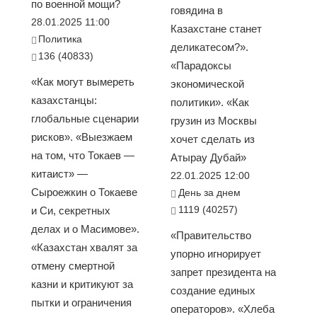
по военной мощи?
говядина в
28.01.2025 11:00
Казахстане станет
Политика
деликатесом?».
136 (40833)
«Парадоксы
«Как могут вымереть
экономической
казахстанцы:
политики». «Как
глобальные сценарии
грузин из Москвы
рисков». «Выезжаем
хочет сделать из
на том, что Токаев —
Атырау Дубай»
китаист» —
22.01.2025 12:00
Сыроежкин о Токаеве
День за днем
1119 (40257)
и Си, секретных
делах и о Масимове».
«Правительство
«Казахстан хвалят за
упорно игнорирует
отмену смертной
запрет президента на
казни и критикуют за
создание единых
пытки и ограничения
операторов». «Хлеба