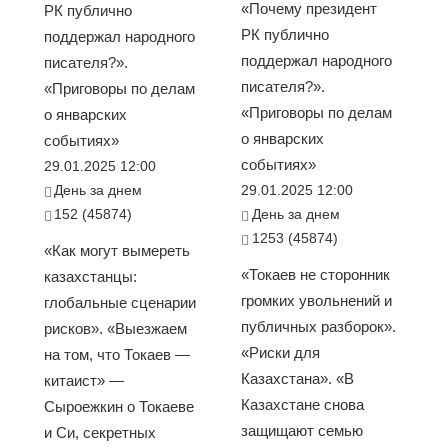
«Почему президент
РК публично
РК публично
поддержал народного
поддержал народного
писателя?».
писателя?».
«Приговоры по делам
«Приговоры по делам
о январских
о январских
событиях»
событиях»
29.01.2025 12:00
День за днем
29.01.2025 12:00
152 (45874)
День за днем
1253 (45874)
«Как могут вымереть
«Токаев не сторонник
казахстанцы:
громких увольнений и
глобальные сценарии
публичных разборок».
рисков». «Выезжаем
«Риски для
на том, что Токаев —
Казахстана». «В
китаист» —
Казахстане снова
Сыроежкин о Токаеве
защищают семью
и Си, секретных