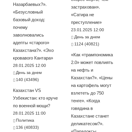
Назарбаевых?».
застрахован».
«Безусловный
«Сатира не
базовый доход:
преступление»
почему
23.01.2025 12:00
заволновались
День за днем
адепты «старого»
1124 (40821)
Казахстана?». «Эхо
«Как «трампономика
кровавого Кантара»
2.0» может повлиять
28.01.2025 12:00
на нефть и
День за днем
Казахстан?». «Цены
140 (43496)
на картофель могут
Казахстан VS
взлететь до 750
Узбекистан: кто круче
тенге». «Когда
по военной мощи?
говядина в
28.01.2025 11:00
Казахстане станет
Политика
деликатесом?».
136 (40833)
«Парадоксы