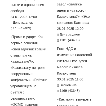
заволновались
пытки и ограничения
адепты «старого»
свобод»
Казахстана?». «Эхо
24.01.2025 12:00
День за днем
кровавого Кантара»
145 (42489)
28.01.2025 12:00
День за днем
«Трамп в ударе. Как
1181 (43496)
первые решения
Рост НДС и
новой администрации
изменения налоговой
отразятся на
системы коснутся
Казахстане?».
малого бизнеса
«Казахстану не грозят
Казахстана
вооруженные
30.01.2025 11:00
конфликты». «Рейтинг
Экономика
управленцев не
1169 (43648)
бьется с
реальностью».
«Как могут вымереть
«ОСМС: пациент
казахстанцы: