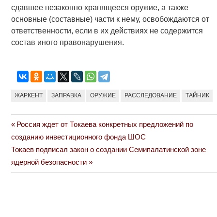
сдавшее незаконно хранящееся оружие, а также
основные (составные) части к нему, освобождаются от
ответственности, если в их действиях не содержится
состав иного правонарушения.
ЖАРКЕНТ
ЗАПРАВКА
ОРУЖИЕ
РАССЛЕДОВАНИЕ
ТАЙНИК
Previous
Россия ждет от Токаева конкретных предложений по
Навигация
Post:
созданию инвестиционного фонда ШОС
по
Next
Токаев подписал закон о создании Семипалатинской зоне
Post:
ядерной безопасности
записям