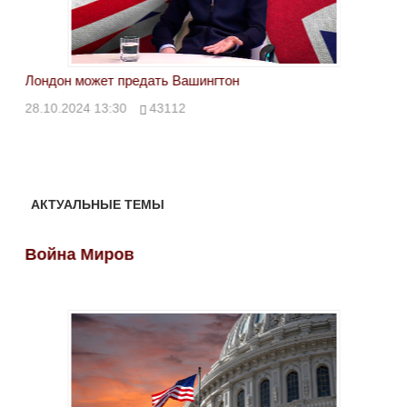
Лондон может предать Вашингтон
Эле
28.10.2024 13:30
43112
24.
АКТУАЛЬНЫЕ ТЕМЫ
Война Миров
Во