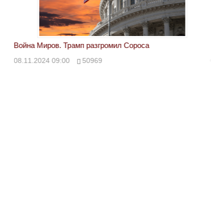
Война Миров. Трамп разгромил Сороса
Вой
08.11.2024 09:00
50969
08.