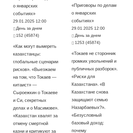
«Приговоры по делам
о январских
о январских
событиях»
событиях»
29.01.2025 12:00
День за днем
29.01.2025 12:00
152 (45874)
День за днем
1253 (45874)
«Как могут вымереть
«Токаев не сторонник
казахстанцы:
громких увольнений и
глобальные сценарии
публичных разборок».
рисков». «Выезжаем
«Риски для
на том, что Токаев —
Казахстана». «В
китаист» —
Казахстане снова
Сыроежкин о Токаеве
защищают семью
и Си, секретных
Назарбаевых?».
делах и о Масимове».
«Безусловный
«Казахстан хвалят за
базовый доход:
отмену смертной
почему
казни и критикуют за