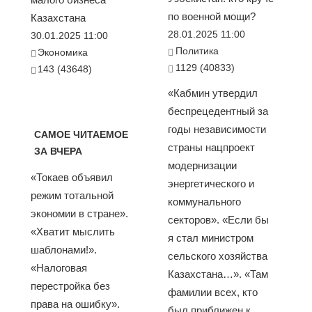
по военной мощи?
Казахстана
28.01.2025 11:00
30.01.2025 11:00
Политика
Экономика
1129 (40833)
143 (43648)
«Кабмин утвердил
беспрецедентный за
годы независимости
САМОЕ ЧИТАЕМОЕ
страны нацпроект
ЗА ВЧЕРА
модернизации
«Токаев объявил
энергетического и
режим тотальной
коммунального
экономии в стране».
секторов». «Если бы
«Хватит мыслить
я стал министром
шаблонами!».
сельского хозяйства
«Налоговая
Казахстана…». «Там
перестройка без
фамилии всех, кто
права на ошибку».
был приближен к