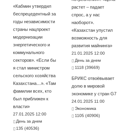
«Кабмин утвердил
растет – падает
беспрецедентный за
спрос, а у нас
годы независимости
наоборот».
страны нацпроект
«Казахстан упустил
модернизации
возможность для
энергетического и
развития майнинга»
коммунального
21.01.2025 12:00
секторов». «Если бы
День за днем
1118 (39669)
я стал министром
сельского хозяйства
БРИКС отвоёвывает
Казахстана…». «Там
долю в мировой
фамилии всех, кто
экономике у стран G7
был приближен к
24.01.2025 11:00
власти»
Экономика
27.01.2025 12:00
1105 (40906)
День за днем
135 (40536)