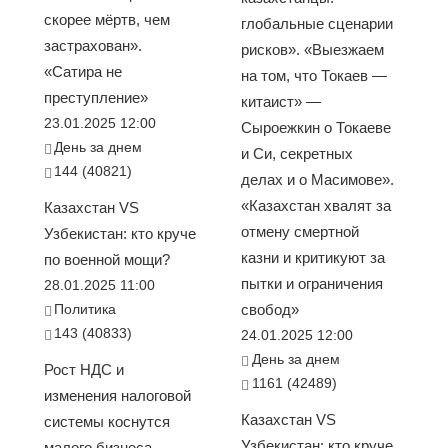
скорее мёртв, чем
глобальные сценарии
застрахован».
рисков». «Выезжаем
«Сатира не
на том, что Токаев —
преступление»
китаист» —
23.01.2025 12:00
Сыроежкин о Токаеве
День за днем
и Си, секретных
144 (40821)
делах и о Масимове».
«Казахстан хвалят за
Казахстан VS
отмену смертной
Узбекистан: кто круче
казни и критикуют за
по военной мощи?
пытки и ограничения
28.01.2025 11:00
Политика
свобод»
143 (40833)
24.01.2025 12:00
День за днем
Рост НДС и
1161 (42489)
изменения налоговой
Казахстан VS
системы коснутся
Узбекистан: кто круче
малого бизнеса