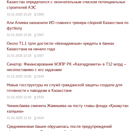
Казахстан определился с окончательным списком потенциальных
строителей АЭС
31.01.2025 15:20
1800
Али Алиева назначили ИО главного тренера сборной Казахстана по
футболу
31.01.2025 13:30
1597
Около Т1,1 трлн достигли «безнадежные» кредиты в банках
Казахстана на начало года
31.01.2025 13:18
1557
Сенатор: Финансирование МЭПР РК «Казгидромета» в Т12 млрд –
несопоставимо с его задачами
31.01.2025 13:00
1634
Новые госструктуры из служб гражданской защиты создали для
готовности к паводкам в Казахстане
31.01.2025 12:40
1533
Чинкисбаева сменила Жамишева на посту главы фонда «Қазақстан
халқына»
31.01.2025 12:15
1624
Средневековая башня обрушилась после предупреждений