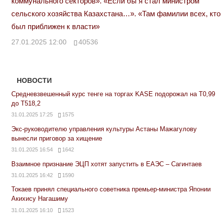
коммунального секторов». «Если бы я стал министром
сельского хозяйства Казахстана…». «Там фамилии всех, кто
был приближен к власти»
27.01.2025 12:00
40536
НОВОСТИ
Средневзвешенный курс тенге на торгах KASE подорожал на Т0,99
до Т518,2
31.01.2025 17:25
1575
Экс-руководителю управления культуры Астаны Мажагулову
вынесли приговор за хищение
31.01.2025 16:54
1642
Взаимное признание ЭЦП хотят запустить в ЕАЭС – Сагинтаев
31.01.2025 16:42
1590
Токаев принял специального советника премьер-министра Японии
Акихису Нагашиму
31.01.2025 16:10
1523