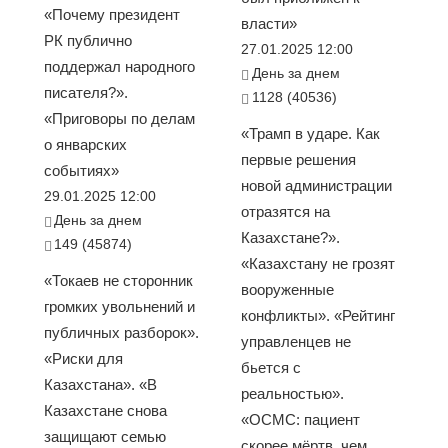
«Почему президент
власти»
РК публично
27.01.2025 12:00
поддержал народного
День за днем
писателя?».
1128 (40536)
«Приговоры по делам
«Трамп в ударе. Как
о январских
первые решения
событиях»
новой администрации
29.01.2025 12:00
отразятся на
День за днем
Казахстане?».
149 (45874)
«Казахстану не грозят
«Токаев не сторонник
вооруженные
громких увольнений и
конфликты». «Рейтинг
публичных разборок».
управленцев не
«Риски для
бьется с
Казахстана». «В
реальностью».
Казахстане снова
«ОСМС: пациент
защищают семью
скорее мёртв, чем