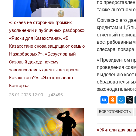
по предоставлен
также льготном 
Согласно его дан
«Токаев не сторонник громких
кредитам и 1,5 
увольнений и публичных разборок».
отчетный период
«Риски для Казахстана». «В
востребованным 
Казахстане снова защищают семью
слесаря, повара 
Назарбаевых?». «Безусловный
«Президентом пр
базовый доход: почему
проведения совм
заволновались адепты «старого»
выделению квот 
Казахстана?». «Эхо кровавого
образовательных
Кантара»
законодательног
28.01.2025 12:00
43496
БОЕГОТОВНОСТЬ
Previous
Жители дач вышл
Навигация