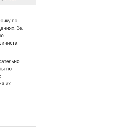
очку по
ениях. За
по
шиниста,
сательно
ты по
х
ия их