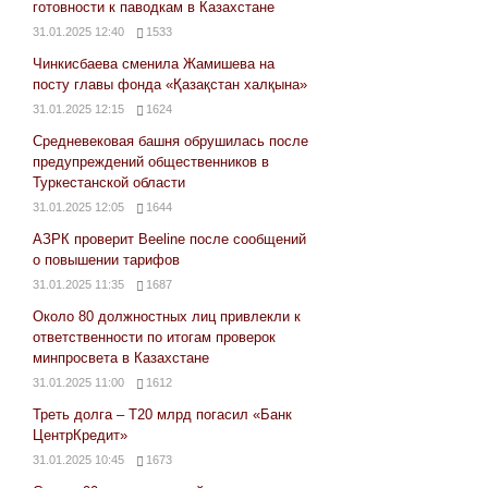
готовности к паводкам в Казахстане
31.01.2025 12:40
1533
Чинкисбаева сменила Жамишева на
посту главы фонда «Қазақстан халқына»
31.01.2025 12:15
1624
Средневековая башня обрушилась после
предупреждений общественников в
Туркестанской области
31.01.2025 12:05
1644
АЗРК проверит Beeline после сообщений
о повышении тарифов
31.01.2025 11:35
1687
Около 80 должностных лиц привлекли к
ответственности по итогам проверок
минпросвета в Казахстане
31.01.2025 11:00
1612
Треть долга – Т20 млрд погасил «Банк
ЦентрКредит»
31.01.2025 10:45
1673