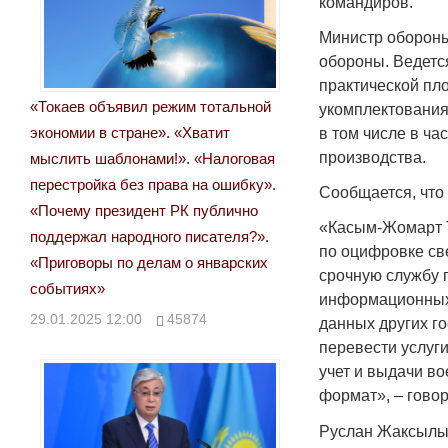
командиров.
Министр обороны
обороны. Ведется
практической пл
«Токаев объявил режим тотальной
укомплектования
экономии в стране». «Хватит
в том числе в ч
производства.
мыслить шаблонами!». «Налоговая
перестройка без права на ошибку».
Сообщается, что
«Почему президент РК публично
«Касым-Жомарт 
поддержал народного писателя?».
по оцифровке св
«Приговоры по делам о январских
срочную службу 
событиях»
информационных 
29.01.2025 12:00
45874
данных других г
перевести услуги
учет и выдачи в
формат», – гово
Руслан Жаксылы