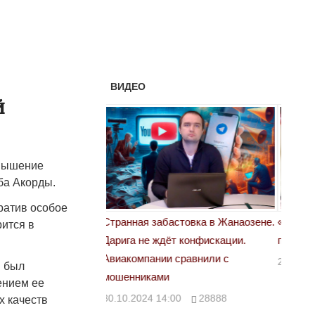
ВИДЕО
й
овышение
ба Акорды.
ратив особое
астовка в Жанаозене.
«Новый Казахстан не говорит всей
Лондон
ится в
т конфискации.
правды»
28.10.
 сравнили с
29.10.2024 09:00
39623
в был
ением ее
00
28888
х качеств