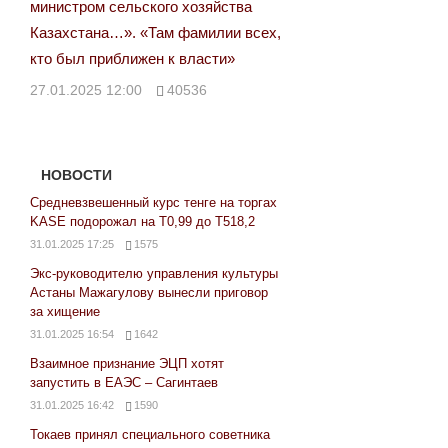
министром сельского хозяйства
Казахстана…». «Там фамилии всех,
кто был приближен к власти»
27.01.2025 12:00
40536
НОВОСТИ
Средневзвешенный курс тенге на торгах
KASE подорожал на Т0,99 до Т518,2
31.01.2025 17:25
1575
Экс-руководителю управления культуры
Астаны Мажагулову вынесли приговор
за хищение
31.01.2025 16:54
1642
Взаимное признание ЭЦП хотят
запустить в ЕАЭС – Сагинтаев
31.01.2025 16:42
1590
Токаев принял специального советника