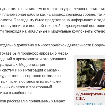
 доложил о принимаемых мерах по укреплению территори
 планомерная работа как на законодательном уровне, так и
оскости. Президенту была представлена информация о ход
 вооружением и военной техникой подразделений постоянн
Война Мир
асти перехода на мобильные и модульные компоненты отече
 отдельно доложено о миротворческой деятельности Воору
Токаев был проинформирован о мерах
едений о призывниках и отслуживших
гражданах. Модернизация
систем и их интеграция с базами
осударственных органов позволила
 приписки, постановки на воинский
Война Миров.
оенных билетов в электронный
Сороса
рится в сообщении.
«Длиннорукая» 
08.11.2024 09:
США
ков рассказал о принимаемых мерах
17.02.2023 13:00