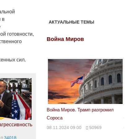
альной
 в
АКТУАЛЬНЫЕ ТЕМЫ
е
ой готовности,
ов
Война Миров
Войн
ственного
женных сил.
 Трамп разгромил
Война Миров. Трамп разгромил
Война 
Сороса
Сорос
агрессивность
00
50969
08.11.2024 09:00
50969
08.11.
34018