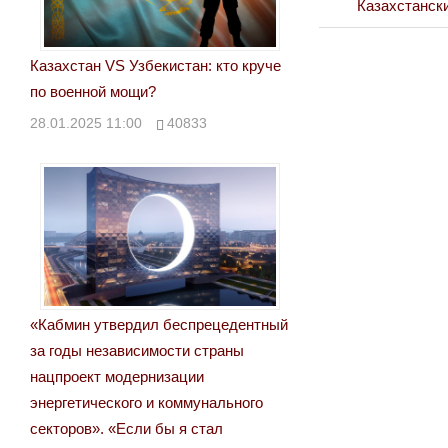
Post:
Next
Казахстанск
по
Post:
записям
Казахстан VS Узбекистан: кто круче
по военной мощи?
28.01.2025 11:00
40833
«Кабмин утвердил беспрецедентный
за годы независимости страны
нацпроект модернизации
энергетического и коммунального
секторов». «Если бы я стал