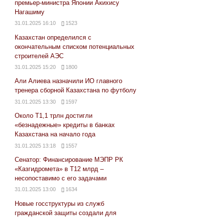
премьер-министра Японии Акихису
Нагашиму
31.01.2025 16:10
1523
Казахстан определился с
окончательным списком потенциальных
строителей АЭС
31.01.2025 15:20
1800
Али Алиева назначили ИО главного
тренера сборной Казахстана по футболу
31.01.2025 13:30
1597
Около Т1,1 трлн достигли
«безнадежные» кредиты в банках
Казахстана на начало года
31.01.2025 13:18
1557
Сенатор: Финансирование МЭПР РК
«Казгидромета» в Т12 млрд –
несопоставимо с его задачами
31.01.2025 13:00
1634
Новые госструктуры из служб
гражданской защиты создали для