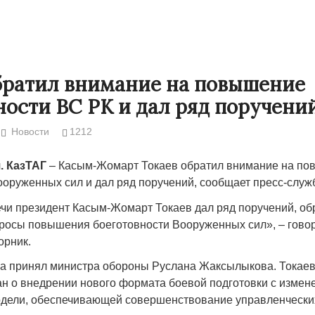
братил внимание на повышение
ности ВС РК и дал ряд поручени
Новости
1212
. КазТАГ
– Касым-Жомарт Токаев обратил внимание на п
ооруженных сил и дал ряд поручений, сообщает пресс-служ
ечи президент Касым-Жомарт Токаев дал ряд поручений, об
Народ выбрал свет
Странная заб
росы повышения боеготовности Вооруженных сил», – говор
Дарига не ждё
орник.
17.10.2024 17:00
29972
Авиакомпании
ва принял министра обороны Руслана Жаксылыкова. Токае
мошенниками
 о внедрении нового формата боевой подготовки с измен
30.10.2024 14:
одели, обеспечивающей совершенствование управленчески