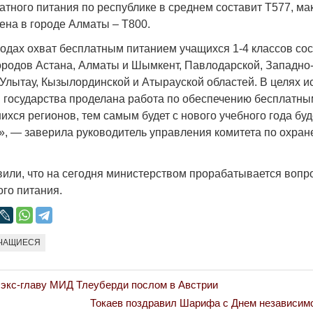
атного питания по республике в среднем составит Т577, м
ена в городе Алматы – Т800.
одах охват бесплатным питанием учащихся 1-4 классов сос
ородов Астана, Алматы и Шымкент, Павлодарской, Западно-
 Улытау, Кызылординской и Атырауской областей. В целях 
Война Мир
 государства проделана работа по обеспечению бесплатн
хся регионов, тем самым будет с нового учебного года буд
», — заверила руководитель управления комитета по охран
вили, что на сегодня министерством прорабатывается воп
ого питания.
ЧАЩИЕСЯ
Война Миров.
Сороса
 экс-главу МИД Тлеуберди послом в Австрии
08.11.2024 09:
Next
Токаев поздравил Шарифа с Днем независим