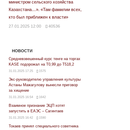
министром сельского хозяйства
Казахстана…». «Там фамилии всех,
кто был приближен к власти»
27.01.2025 12:00
40536
НОВОСТИ
Средневзвешенный курс тенге на торгах
KASE подорожал на Т0,99 до Т518,2
31.01.2025 17:25
1575
Экс-руководителю управления культуры
Астаны Мажагулову вынесли приговор
за хищение
31.01.2025 16:54
1642
Взаимное признание ЭЦП хотят
запустить в ЕАЭС – Сагинтаев
31.01.2025 16:42
1590
Токаев принял специального советника