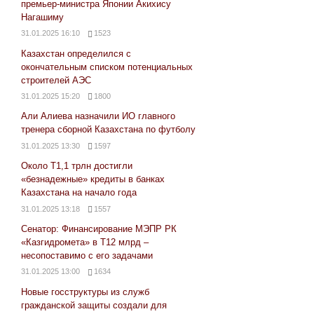
премьер-министра Японии Акихису
Нагашиму
31.01.2025 16:10
1523
Казахстан определился с
окончательным списком потенциальных
строителей АЭС
31.01.2025 15:20
1800
Али Алиева назначили ИО главного
тренера сборной Казахстана по футболу
31.01.2025 13:30
1597
Около Т1,1 трлн достигли
«безнадежные» кредиты в банках
Казахстана на начало года
31.01.2025 13:18
1557
Сенатор: Финансирование МЭПР РК
«Казгидромета» в Т12 млрд –
несопоставимо с его задачами
31.01.2025 13:00
1634
Новые госструктуры из служб
гражданской защиты создали для