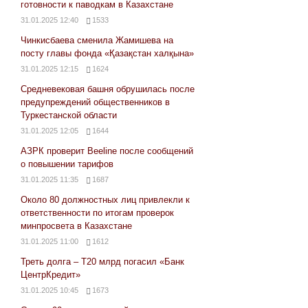
готовности к паводкам в Казахстане
31.01.2025 12:40
1533
Чинкисбаева сменила Жамишева на
посту главы фонда «Қазақстан халқына»
31.01.2025 12:15
1624
Средневековая башня обрушилась после
предупреждений общественников в
Туркестанской области
31.01.2025 12:05
1644
АЗРК проверит Beeline после сообщений
о повышении тарифов
31.01.2025 11:35
1687
Около 80 должностных лиц привлекли к
ответственности по итогам проверок
минпросвета в Казахстане
31.01.2025 11:00
1612
Треть долга – Т20 млрд погасил «Банк
ЦентрКредит»
31.01.2025 10:45
1673