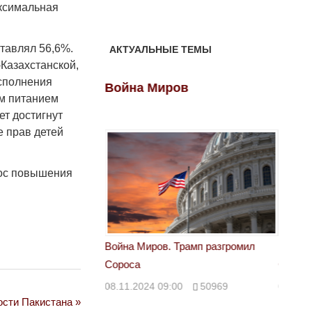
аксимальная
тавлял 56,6%.
АКТУАЛЬНЫЕ ТЕМЫ
Казахстанской,
исполнения
ов
Война Миров
Войн
ым питанием
ет достигнут
е прав детей
рос повышения
 Трамп разгромил
Война Миров. Трамп разгромил
Война 
Сороса
Сорос
00
50969
08.11.2024 09:00
50969
08.11.
ости Пакистана