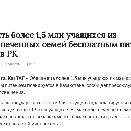
ть более 1,5 млн учащихся из
печенных семей бесплатным п
в РК
Новости
894
ста. КазТАГ
– Обеспечить более 1,5 млн учащихся из мало
м питанием планируется в Казахстане, сообщает пресс-сл
Народ выбрал свет
Странная заб
освещения.
Дарига не ждё
17.10.2024 17:00
29972
авы государства с 1 сентября текущего года планируется 
Авиакомпании
ние для более 1,5 млн учащихся из малообеспеченных семей
мошенниками
альных классов независимо от социального статуса», — с
не прав детей минпросвета.
30.10.2024 14: