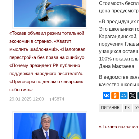
Стоимость беспл
цена предусмотр
«В предыдущих г
Это школьники г
«Токаев объявил режим тотальной
Карагандинской,
экономии в стране». «Хватит
поручения Главы
мыслить шаблонами!». «Налоговая
учащихся оставши
перестройка без права на ошибку».
100% показатель
«Почему президент РК публично
Дана Мактаева.
поддержал народного писателя?».
В ведомстве зая
«Приговоры по делам о январских
качества школьн
событиях»
29.01.2025 12:00
45874
ПИТАНИЕ
РК
У
Previous
Токаев назначил
Навигация
Post: