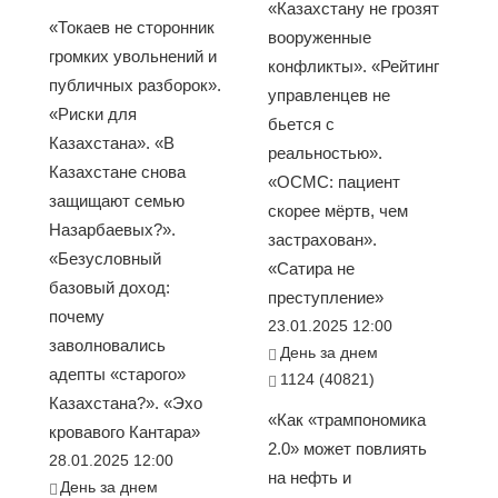
«Казахстану не грозят
«Токаев не сторонник
вооруженные
громких увольнений и
конфликты». «Рейтинг
публичных разборок».
управленцев не
«Риски для
бьется с
Казахстана». «В
реальностью».
Казахстане снова
«ОСМС: пациент
защищают семью
скорее мёртв, чем
Назарбаевых?».
застрахован».
«Безусловный
«Сатира не
базовый доход:
преступление»
почему
23.01.2025 12:00
заволновались
День за днем
адепты «старого»
1124 (40821)
Казахстана?». «Эхо
«Как «трампономика
кровавого Кантара»
2.0» может повлиять
28.01.2025 12:00
на нефть и
День за днем