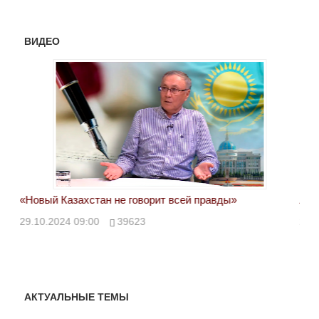
ВИДЕО
«Новый Казахстан не говорит всей правды»
Лон
ми
29.10.2024 09:00
39623
28.
АКТУАЛЬНЫЕ ТЕМЫ