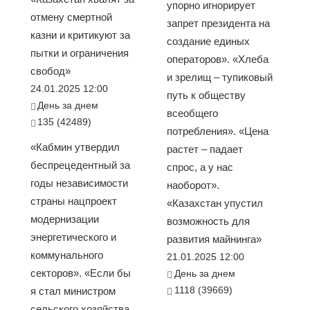
упорно игнорирует
отмену смертной
запрет президента на
казни и критикуют за
создание единых
пытки и ограничения
операторов». «Хлеба
свобод»
и зрелищ – тупиковый
24.01.2025 12:00
путь к обществу
День за днем
всеобщего
135 (42489)
потребления». «Цена
«Кабмин утвердил
растет – падает
беспрецедентный за
спрос, а у нас
годы независимости
наоборот».
страны нацпроект
«Казахстан упустил
модернизации
возможность для
энергетического и
развития майнинга»
коммунального
21.01.2025 12:00
секторов». «Если бы
День за днем
1118 (39669)
я стал министром
сельского хозяйства