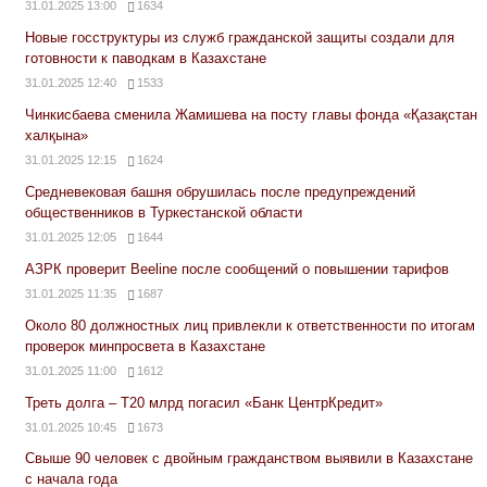
31.01.2025 13:00
1634
Новые госструктуры из служб гражданской защиты создали для
готовности к паводкам в Казахстане
31.01.2025 12:40
1533
Чинкисбаева сменила Жамишева на посту главы фонда «Қазақстан
халқына»
31.01.2025 12:15
1624
Средневековая башня обрушилась после предупреждений
общественников в Туркестанской области
31.01.2025 12:05
1644
АЗРК проверит Beeline после сообщений о повышении тарифов
31.01.2025 11:35
1687
Около 80 должностных лиц привлекли к ответственности по итогам
проверок минпросвета в Казахстане
31.01.2025 11:00
1612
Треть долга – Т20 млрд погасил «Банк ЦентрКредит»
31.01.2025 10:45
1673
Свыше 90 человек с двойным гражданством выявили в Казахстане
с начала года