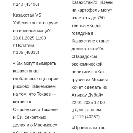
Казахстан?». «Цены
140 (43496)
на картофель могут
Казахстан VS
взлететь до 750
Узбекистан: кто круче
тенге». «Когда
по военной мощи?
говядина в
28.01.2025 11:00
Казахстане станет
Политика
деликатесом?».
136 (40833)
«Парадоксы
«Как могут вымереть
экономической
казахстанцы:
политики». «Как
глобальные сценарии
грузин из Москвы
рисков». «Выезжаем
хочет сделать из
на том, что Токаев —
Атырау Дубай»
китаист» —
22.01.2025 12:00
Сыроежкин о Токаеве
День за днем
1119 (40257)
и Си, секретных
делах и о Масимове».
«Правительство
«Казахстан хвалят за