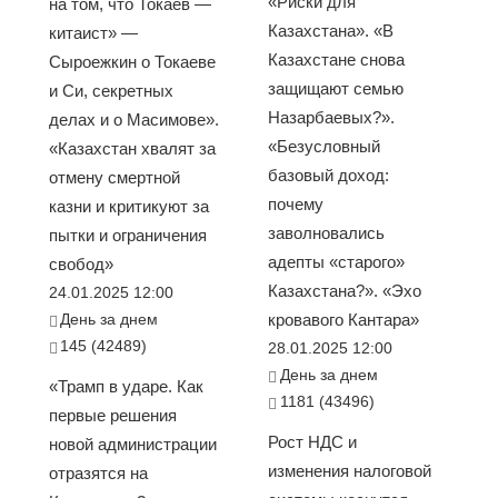
«Риски для
на том, что Токаев —
Казахстана». «В
китаист» —
Казахстане снова
Сыроежкин о Токаеве
защищают семью
и Си, секретных
Назарбаевых?».
делах и о Масимове».
«Безусловный
«Казахстан хвалят за
базовый доход:
отмену смертной
почему
казни и критикуют за
заволновались
пытки и ограничения
адепты «старого»
свобод»
Казахстана?». «Эхо
24.01.2025 12:00
День за днем
кровавого Кантара»
145 (42489)
28.01.2025 12:00
День за днем
«Трамп в ударе. Как
1181 (43496)
первые решения
Рост НДС и
новой администрации
изменения налоговой
отразятся на