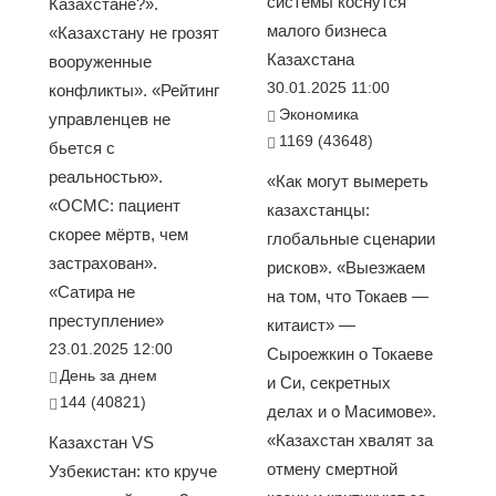
системы коснутся
Казахстане?».
малого бизнеса
«Казахстану не грозят
Казахстана
вооруженные
30.01.2025 11:00
конфликты». «Рейтинг
Экономика
управленцев не
1169 (43648)
бьется с
реальностью».
«Как могут вымереть
«ОСМС: пациент
казахстанцы:
скорее мёртв, чем
глобальные сценарии
застрахован».
рисков». «Выезжаем
«Сатира не
на том, что Токаев —
преступление»
китаист» —
23.01.2025 12:00
Сыроежкин о Токаеве
День за днем
и Си, секретных
144 (40821)
делах и о Масимове».
«Казахстан хвалят за
Казахстан VS
отмену смертной
Узбекистан: кто круче