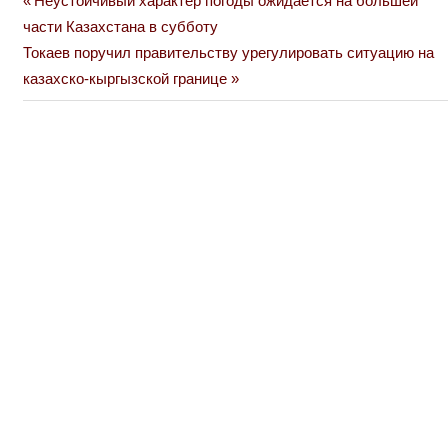
Неустойчивый характер погоды ожидается на большей
Навигация
Post:
части Казахстана в субботу
по
Next
Токаев поручил правительству урегулировать ситуацию на
Post:
казахско-кыргызской границе
записям