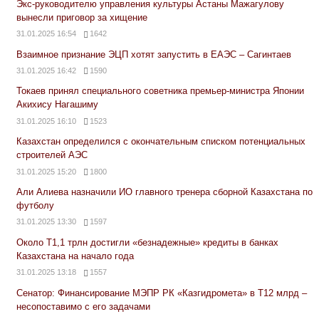
Экс-руководителю управления культуры Астаны Мажагулову
вынесли приговор за хищение
31.01.2025 16:54
1642
Взаимное признание ЭЦП хотят запустить в ЕАЭС – Сагинтаев
31.01.2025 16:42
1590
Токаев принял специального советника премьер-министра Японии
Акихису Нагашиму
31.01.2025 16:10
1523
Казахстан определился с окончательным списком потенциальных
строителей АЭС
31.01.2025 15:20
1800
Али Алиева назначили ИО главного тренера сборной Казахстана по
футболу
31.01.2025 13:30
1597
Около Т1,1 трлн достигли «безнадежные» кредиты в банках
Казахстана на начало года
31.01.2025 13:18
1557
Сенатор: Финансирование МЭПР РК «Казгидромета» в Т12 млрд –
несопоставимо с его задачами