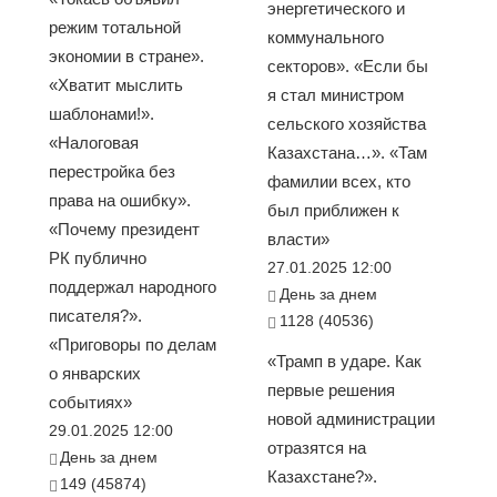
энергетического и
режим тотальной
коммунального
экономии в стране».
секторов». «Если бы
«Хватит мыслить
я стал министром
шаблонами!».
сельского хозяйства
«Налоговая
Казахстана…». «Там
перестройка без
фамилии всех, кто
права на ошибку».
был приближен к
«Почему президент
власти»
РК публично
27.01.2025 12:00
поддержал народного
День за днем
писателя?».
1128 (40536)
«Приговоры по делам
«Трамп в ударе. Как
о январских
первые решения
событиях»
новой администрации
29.01.2025 12:00
отразятся на
День за днем
Казахстане?».
149 (45874)