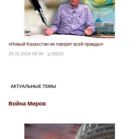
«Новый Казахстан не говорит всей правды»
Лон
ми
29.10.2024 09:00
39623
28.
АКТУАЛЬНЫЕ ТЕМЫ
Война Миров
Во