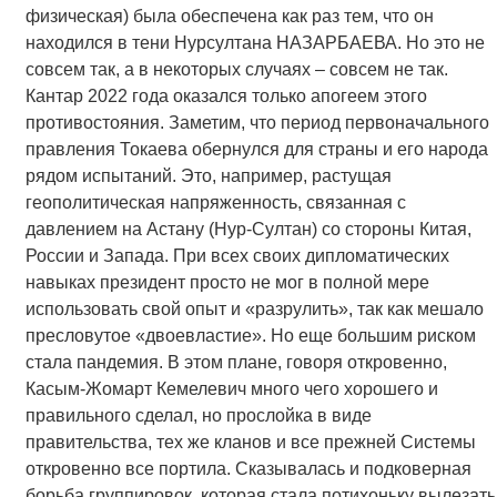
физическая) была обеспечена как раз тем, что он
находился в тени Нурсултана НАЗАРБАЕВА. Но это не
совсем так, а в некоторых случаях – совсем не так.
Кантар 2022 года оказался только апогеем этого
противостояния. Заметим, что период первоначального
правления Токаева обернулся для страны и его народа
рядом испытаний. Это, например, растущая
геополитическая напряженность, связанная с
давлением на Астану (Нур-Султан) со стороны Китая,
России и Запада. При всех своих дипломатических
навыках президент просто не мог в полной мере
использовать свой опыт и «разрулить», так как мешало
пресловутое «двоевластие». Но еще большим риском
стала пандемия. В этом плане, говоря откровенно,
Касым-Жомарт Кемелевич много чего хорошего и
правильного сделал, но прослойка в виде
правительства, тех же кланов и все прежней Системы
откровенно все портила. Сказывалась и подковерная
борьба группировок, которая стала потихоньку вылезать