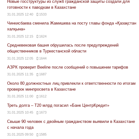
Новые госструктуры из служб гражданской защиты создали для
готовности к паводкам в Казахстане
31.01.2025 12:40
1533
Чинкисбаева сменила Жамишева на посту главы фонда «Қазақстан
халқына»
31.01.2025 12:15
1624
Средневековая башня обрушилась после предупреждений
общественников в Туркестанской области
31.01.2025 12:05
1644
АЗРК проверит Beeline после сообщений о повышении тарифов
31.01.2025 11:35
1687
Около 80 должностных лиц привлекли к ответственности по итогам
проверок минпросвета в Казахстане
31.01.2025 11:00
1612
Треть долга – Т20 млрд погасил «Банк ЦентрКредит»
31.01.2025 10:45
1673
Свыше 90 человек с двойным гражданством выявили в Казахстане
с начала года
31.01.2025 09:50
1585