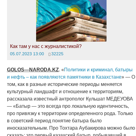
Как там у нас с журналистикой?
05.07.2023 13:00
32225
GOLOS
—
NARODA
.
KZ
. «
Политики и криминал, батыры
и нефть – как появляются памятники в Казахстане
» — О
том, как в разные исторические периоды меняется
культурный ландшафт и отношение к территориям,
рассказала известный антрополог Кульшат МЕДЕУОВА
— «Батыр — это всегда про локальную идентичность,
про привязку к территории определенного рода. Только
в советский период понятие батыра было
иносказательным. Про Тохтара Аубакирова можно было
сказать: это первый казахский батыр, побывавший в