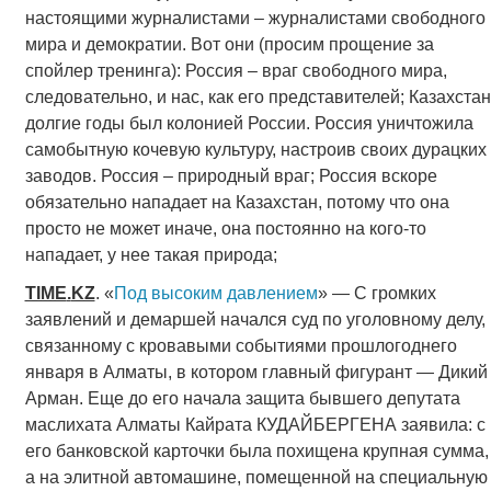
настоящими журналистами – журналистами свободного
мира и демократии. Вот они (просим прощение за
спойлер тренинга): Россия – враг свободного мира,
следовательно, и нас, как его представителей; Казахстан
долгие годы был колонией России. Россия уничтожила
самобытную кочевую культуру, настроив своих дурацких
заводов. Россия – природный враг; Россия вскоре
обязательно нападает на Казахстан, потому что она
просто не может иначе, она постоянно на кого-то
нападает, у нее такая природа;
TIME
.
KZ
. «
Под высоким давлением
» — С громких
заявлений и демаршей начался суд по уголовному делу,
связанному с кровавыми событиями прошлогоднего
января в Алматы, в котором главный фигурант — Дикий
Арман. Еще до его начала защита бывшего депутата
маслихата Алматы Кайрата КУДАЙБЕРГЕНА заявила: c
его банковской карточки была похищена крупная сумма,
а на элитной автомашине, помещенной на специальную