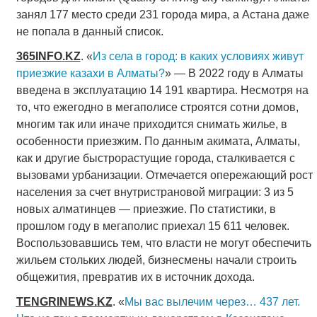
занял 177 место среди 231 города мира, а Астана даже
не попала в данный список.
365
INFO
.
KZ
. «
Из села в город: в каких условиях живут
приезжие казахи в Алматы?
» — В 2022 году в Алматы
введена в эксплуатацию 14 191 квартира. Несмотря на
то, что ежегодно в мегаполисе строятся сотни домов,
многим так или иначе приходится снимать жилье, в
особенности приезжим. По данным акимата, Алматы,
как и другие быстрорастущие города, сталкивается с
вызовами урбанизации. Отмечается опережающий рост
населения за счет внутристрановой миграции: 3 из 5
новых алматинцев — приезжие. По статистики, в
прошлом году в мегаполис приехал 15 611 человек.
Воспользовавшись тем, что власти не могут обеспечить
жильем стольких людей, бизнесмены начали строить
общежития, превратив их в источник дохода.
TENGRINEWS
.
KZ
. «
Мы вас вылечим через… 437 лет.