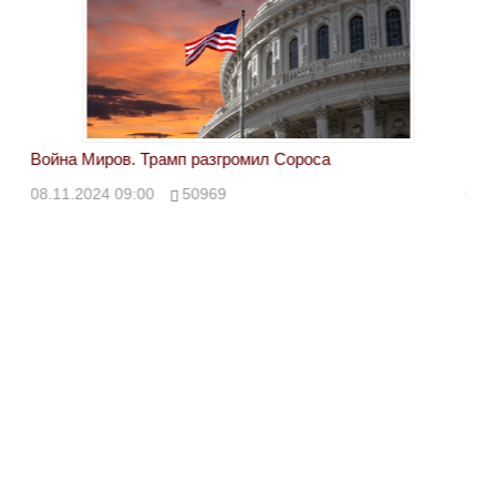
Война Миров. Трамп разгромил Сороса
Вой
08.11.2024 09:00
50969
08.