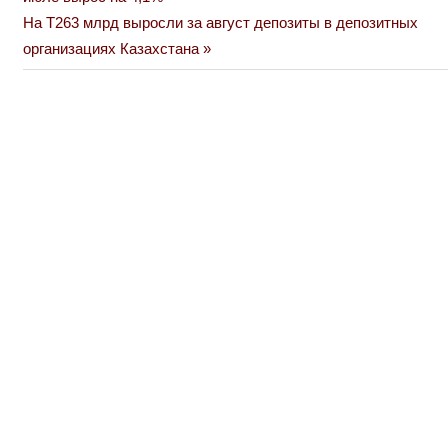
по
Next
На Т263 млрд выросли за август депозиты в депозитных
Post:
организациях Казахстана
записям