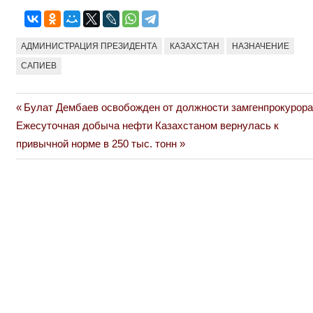
АДМИНИСТРАЦИЯ ПРЕЗИДЕНТА
КАЗАХСТАН
НАЗНАЧЕНИЕ
САПИЕВ
Previous
Булат Дембаев освобожден от должности замгенпрокурора
Навигация
Next
Post:
Ежесуточная добыча нефти Казахстаном вернулась к
по
Post:
привычной норме в 250 тыс. тонн
записям