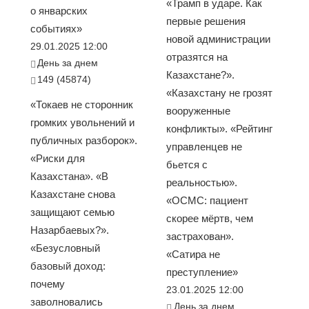
«Трамп в ударе. Как
о январских
первые решения
событиях»
новой администрации
29.01.2025 12:00
отразятся на
День за днем
Казахстане?».
149 (45874)
«Казахстану не грозят
«Токаев не сторонник
вооруженные
громких увольнений и
конфликты». «Рейтинг
публичных разборок».
управленцев не
«Риски для
бьется с
Казахстана». «В
реальностью».
Казахстане снова
«ОСМС: пациент
защищают семью
скорее мёртв, чем
Назарбаевых?».
застрахован».
«Безусловный
«Сатира не
базовый доход:
преступление»
почему
23.01.2025 12:00
заволновались
День за днем