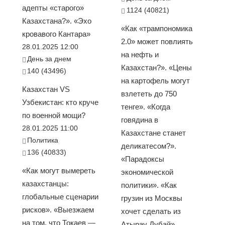
адепты «старого»
1124 (40821)
Казахстана?». «Эхо
«Как «трампономика
кровавого Кантара»
2.0» может повлиять
28.01.2025 12:00
на нефть и
День за днем
Казахстан?». «Цены
140 (43496)
на картофель могут
Казахстан VS
взлететь до 750
Узбекистан: кто круче
тенге». «Когда
по военной мощи?
говядина в
28.01.2025 11:00
Казахстане станет
Политика
деликатесом?».
136 (40833)
«Парадоксы
«Как могут вымереть
экономической
казахстанцы:
политики». «Как
глобальные сценарии
грузин из Москвы
рисков». «Выезжаем
хочет сделать из
на том, что Токаев —
Атырау Дубай»