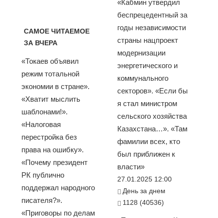
«Кабмин утвердил
беспрецедентный за
годы независимости
САМОЕ ЧИТАЕМОЕ
страны нацпроект
ЗА ВЧЕРА
модернизации
«Токаев объявил
энергетического и
режим тотальной
коммунального
экономии в стране».
секторов». «Если бы
«Хватит мыслить
я стал министром
шаблонами!».
сельского хозяйства
«Налоговая
Казахстана…». «Там
перестройка без
фамилии всех, кто
права на ошибку».
был приближен к
«Почему президент
власти»
РК публично
27.01.2025 12:00
поддержал народного
День за днем
писателя?».
1128 (40536)
«Приговоры по делам