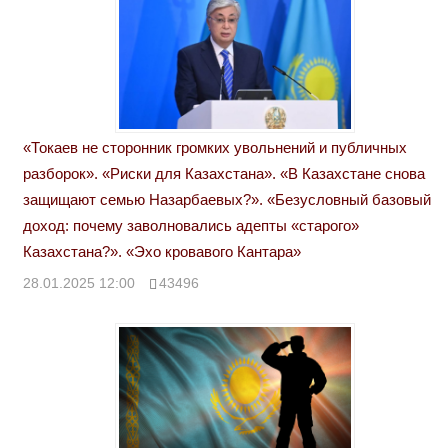
«Токаев не сторонник громких увольнений и публичных
разборок». «Риски для Казахстана». «В Казахстане снова
защищают семью Назарбаевых?». «Безусловный базовый
доход: почему заволновались адепты «старого»
Казахстана?». «Эхо кровавого Кантара»
28.01.2025 12:00
43496