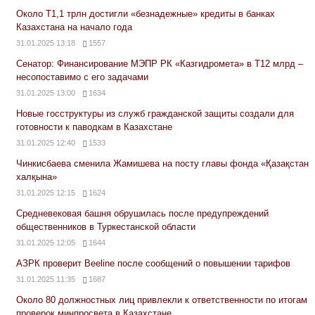
Около Т1,1 трлн достигли «безнадежные» кредиты в банках
Казахстана на начало года
31.01.2025 13:18
1557
Сенатор: Финансирование МЭПР РК «Казгидромета» в Т12 млрд –
несопоставимо с его задачами
31.01.2025 13:00
1634
Новые госструктуры из служб гражданской защиты создали для
готовности к паводкам в Казахстане
31.01.2025 12:40
1533
Чинкисбаева сменила Жамишева на посту главы фонда «Қазақстан
халқына»
31.01.2025 12:15
1624
Средневековая башня обрушилась после предупреждений
общественников в Туркестанской области
31.01.2025 12:05
1644
АЗРК проверит Beeline после сообщений о повышении тарифов
31.01.2025 11:35
1687
Около 80 должностных лиц привлекли к ответственности по итогам
проверок минпросвета в Казахстане