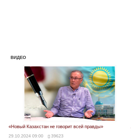
ВИДЕО
«Новый Казахстан не говорит всей правды»
Лон
ми
29.10.2024 09:00
39623
28.