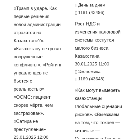
День за днем
«Трамп в ударе. Как
1181 (43496)
первые решения
Рост НДС и
новой администрации
изменения налоговой
отразятся на
системы коснутся
Казахстане?».
малого бизнеса
«Казахстану не грозят
Казахстана
вооруженные
30.01.2025 11:00
конфликты». «Рейтинг
Экономика
управленцев не
1169 (43648)
бьется с
реальностью».
«Как могут вымереть
«ОСМС: пациент
казахстанцы:
скорее мёртв, чем
глобальные сценарии
застрахован».
рисков». «Выезжаем
«Сатира не
на том, что Токаев —
преступление»
китаист» —
23.01.2025 12:00
Сыроежкин о Токаеве