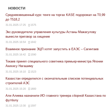
НОВОСТИ
Средневзвешенный курс тенге на торгах KASE подорожал на Т0,99
до Т518,2
31.01.2025 17:25
1575
Экс-руководителю управления культуры Астаны Мажагулову
вынесли приговор за хищение
31.01.2025 16:54
1642
Взаимное признание ЭЦП хотят запустить в ЕАЭС – Сагинтаев
31.01.2025 16:42
1590
Токаев принял специального советника премьер-министра Японии
Акихису Нагашиму
31.01.2025 16:10
1523
Казахстан определился с окончательным списком потенциальных
строителей АЭС
31.01.2025 15:20
1800
Али Алиева назначили ИО главного тренера сборной Казахстана по
футболу
31.01.2025 13:30
1597