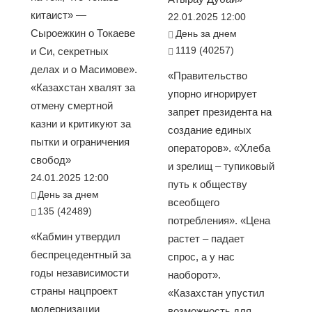
китаист» —
22.01.2025 12:00
Сыроежкин о Токаеве
День за днем
1119 (40257)
и Си, секретных
делах и о Масимове».
«Правительство
«Казахстан хвалят за
упорно игнорирует
отмену смертной
запрет президента на
казни и критикуют за
создание единых
пытки и ограничения
операторов». «Хлеба
свобод»
и зрелищ – тупиковый
24.01.2025 12:00
путь к обществу
День за днем
всеобщего
135 (42489)
потребления». «Цена
«Кабмин утвердил
растет – падает
беспрецедентный за
спрос, а у нас
годы независимости
наоборот».
страны нацпроект
«Казахстан упустил
модернизации
возможность для