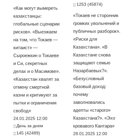
1253 (45874)
«Как могут вымереть
«Токаев не сторонник
казахстанцы:
громких увольнений и
глобальные сценарии
публичных разборок».
рисков». «Выезжаем
«Риски для
на том, что Токаев —
Казахстана». «В
китаист» —
Казахстане снова
Сыроежкин о Токаеве
защищают семью
и Си, секретных
Назарбаевых?».
делах и о Масимове».
«Безусловный
«Казахстан хвалят за
базовый доход:
отмену смертной
почему
казни и критикуют за
заволновались
пытки и ограничения
адепты «старого»
свобод»
Казахстана?». «Эхо
24.01.2025 12:00
День за днем
кровавого Кантара»
145 (42489)
28.01.2025 12:00