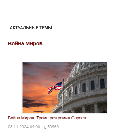
АКТУАЛЬНЫЕ ТЕМЫ
Война Миров
Во
Война Миров. Трамп разгромил Сороса
Вой
08.11.2024 09:00
50969
08.