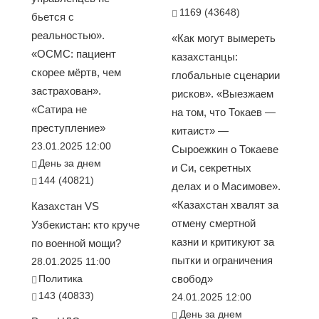
1169 (43648)
бьется с
реальностью».
«Как могут вымереть
«ОСМС: пациент
казахстанцы:
скорее мёртв, чем
глобальные сценарии
застрахован».
рисков». «Выезжаем
«Сатира не
на том, что Токаев —
преступление»
китаист» —
23.01.2025 12:00
Сыроежкин о Токаеве
День за днем
и Си, секретных
144 (40821)
делах и о Масимове».
«Казахстан хвалят за
Казахстан VS
отмену смертной
Узбекистан: кто круче
казни и критикуют за
по военной мощи?
пытки и ограничения
28.01.2025 11:00
Политика
свобод»
143 (40833)
24.01.2025 12:00
День за днем