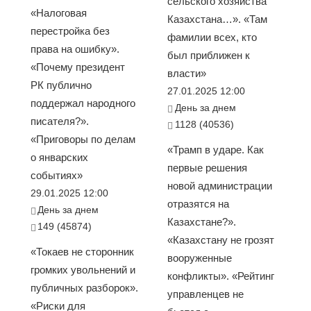
сельского хозяйства
«Налоговая
Казахстана…». «Там
перестройка без
фамилии всех, кто
права на ошибку».
был приближен к
«Почему президент
власти»
РК публично
27.01.2025 12:00
поддержал народного
День за днем
писателя?».
1128 (40536)
«Приговоры по делам
«Трамп в ударе. Как
о январских
первые решения
событиях»
новой администрации
29.01.2025 12:00
отразятся на
День за днем
Казахстане?».
149 (45874)
«Казахстану не грозят
«Токаев не сторонник
вооруженные
громких увольнений и
конфликты». «Рейтинг
публичных разборок».
управленцев не
«Риски для