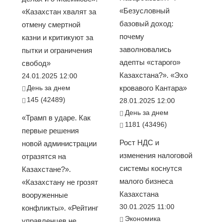
«Безусловный
«Казахстан хвалят за
базовый доход:
отмену смертной
почему
казни и критикуют за
заволновались
пытки и ограничения
адепты «старого»
свобод»
Казахстана?». «Эхо
24.01.2025 12:00
День за днем
кровавого Кантара»
145 (42489)
28.01.2025 12:00
День за днем
«Трамп в ударе. Как
1181 (43496)
первые решения
Рост НДС и
новой администрации
изменения налоговой
отразятся на
системы коснутся
Казахстане?».
малого бизнеса
«Казахстану не грозят
Казахстана
вооруженные
30.01.2025 11:00
конфликты». «Рейтинг
Экономика
управленцев не