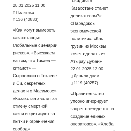
говядина в
28.01.2025 11:00
Казахстане станет
Политика
деликатесом?».
136 (40833)
«Парадоксы
«Как могут вымереть
экономической
казахстанцы:
политики». «Как
глобальные сценарии
грузин из Москвы
рисков». «Выезжаем
хочет сделать из
на том, что Токаев —
Атырау Дубай»
китаист» —
22.01.2025 12:00
Сыроежкин о Токаеве
День за днем
1119 (40257)
и Си, секретных
делах и о Масимове».
«Правительство
«Казахстан хвалят за
упорно игнорирует
отмену смертной
запрет президента на
казни и критикуют за
создание единых
пытки и ограничения
операторов». «Хлеба
свобод»