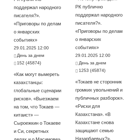
РК публично
поддержал народного
поддержал народного
писателя?».
писателя?».
«Приговоры по делам
«Приговоры по делам
о январских
о январских
событиях»
событиях»
29.01.2025 12:00
День за днем
29.01.2025 12:00
152 (45874)
День за днем
1253 (45874)
«Как могут вымереть
«Токаев не сторонник
казахстанцы:
громких увольнений и
глобальные сценарии
публичных разборок».
рисков». «Выезжаем
«Риски для
на том, что Токаев —
Казахстана». «В
китаист» —
Казахстане снова
Сыроежкин о Токаеве
защищают семью
и Си, секретных
Назарбаевых?».
делах и о Масимове».