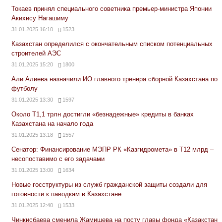
Токаев принял специального советника премьер-министра Японии
Акихису Нагашиму
31.01.2025 16:10
1523
Казахстан определился с окончательным списком потенциальных
строителей АЭС
31.01.2025 15:20
1800
Али Алиева назначили ИО главного тренера сборной Казахстана по
футболу
31.01.2025 13:30
1597
Около Т1,1 трлн достигли «безнадежные» кредиты в банках
Казахстана на начало года
31.01.2025 13:18
1557
Сенатор: Финансирование МЭПР РК «Казгидромета» в Т12 млрд –
несопоставимо с его задачами
31.01.2025 13:00
1634
Новые госструктуры из служб гражданской защиты создали для
готовности к паводкам в Казахстане
31.01.2025 12:40
1533
Чинкисбаева сменила Жамишева на посту главы фонда «Қазақстан