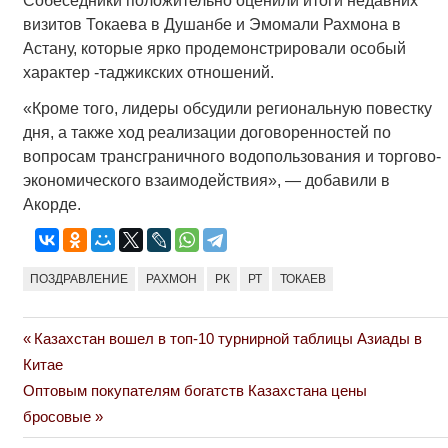
Собеседники положительно оценили итоги недавних
визитов Токаева в Душанбе и Эмомали Рахмона в
Астану, которые ярко продемонстрировали особый
характер -таджикских отношений.
«Кроме того, лидеры обсудили региональную повестку
дня, а также ход реализации договоренностей по
вопросам трансграничного водопользования и торгово-
экономического взаимодействия», — добавили в
Акорде.
ПОЗДРАВЛЕНИЕ
РАХМОН
РК
РТ
ТОКАЕВ
Previous
Казахстан вошел в топ-10 турнирной таблицы Азиады в
Навигация
Post:
Китае
по
Next
Оптовым покупателям богатств Казахстана цены
Post:
бросовые
записям