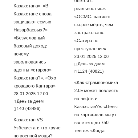
бьется с
Казахстана». «В
реальностью».
Казахстане снова
«ОСМС: пациент
защищают семью
скорее мёртв, чем
Назарбаевых?».
застрахован».
«Безусловный
«Сатира не
базовый доход:
преступление»
почему
23.01.2025 12:00
заволновались
День за днем
адепты «старого»
1124 (40821)
Казахстана?». «Эхо
«Как «трампономика
кровавого Кантара»
2.0» может повлиять
28.01.2025 12:00
на нефть и
День за днем
Казахстан?». «Цены
140 (43496)
на картофель могут
Казахстан VS
взлететь до 750
Узбекистан: кто круче
тенге». «Когда
по военной мощи?