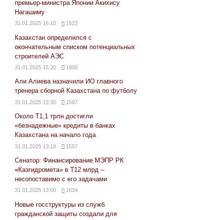
премьер-министра Японии Акихису
Нагашиму
31.01.2025 16:10
1523
Казахстан определился с
окончательным списком потенциальных
строителей АЭС
31.01.2025 15:20
1800
Али Алиева назначили ИО главного
тренера сборной Казахстана по футболу
31.01.2025 13:30
1597
Около Т1,1 трлн достигли
«безнадежные» кредиты в банках
Казахстана на начало года
31.01.2025 13:18
1557
Сенатор: Финансирование МЭПР РК
«Казгидромета» в Т12 млрд –
несопоставимо с его задачами
31.01.2025 13:00
1634
Новые госструктуры из служб
гражданской защиты создали для