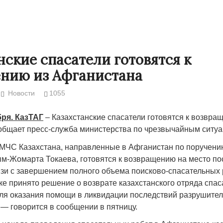
нские спасатели готовятся к
нию из Афганистана
Новости
1055
бря. КазТАГ
– Казахстанские спасатели готовятся к возвра
общает пресс-служба министерства по чрезвычайным ситуа
 МЧС Казахстана, направленные в Афганистан по поручени
Народ выбрал свет
Странная заб
ым-Жомарта Токаева, готовятся к возвращению на место п
Дарига не ждё
язи с завершением полного объема поисково-спасательных 
17.10.2024 17:00
29972
ке принято решение о возврате казахстанского отряда спас
Авиакомпании
ля оказания помощи в ликвидации последствий разрушител
мошенниками
 — говорится в сообщении в пятницу.
30.10.2024 14: