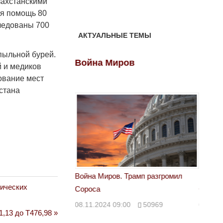
захстанскими
ая помощь 80
ледованы 700
АКТУАЛЬНЫЕ ТЕМЫ
пыльной бурей.
ов
Война Миров
Войн
й и медиков
ование мест
стана
 Трамп разгромил
Война Миров. Трамп разгромил
Война 
тических
Сороса
Сорос
00
50969
08.11.2024 09:00
50969
08.11.
,13 до Т476,98