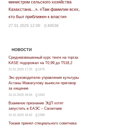
министром сельского хозяйства
Казахстана…». «Там фамилии всех,
кто был приближен к власти»
27.01.2025 12:00
40536
НОВОСТИ
Средневзвешенный курс тенге на торгах
KASE подорожал на Т0,99 до Т518,2
31.01.2025 17:25
1575
Экс-руководителю управления культуры
Астаны Мажагулову вынесли приговор
за хищение
31.01.2025 16:54
1642
Взаимное признание ЭЦП хотят
запустить в ЕАЭС – Сагинтаев
31.01.2025 16:42
1590
Токаев принял специального советника