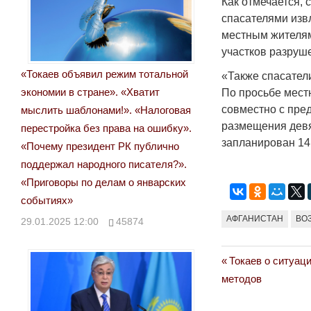
Как отмечается,
спасателями изв
местным жителям
участков разруш
«Токаев объявил режим тотальной
«Также спасател
экономии в стране». «Хватит
По просьбе мест
совместно с пре
мыслить шаблонами!». «Налоговая
размещения девя
перестройка без права на ошибку».
запланирован 14
«Почему президент РК публично
поддержал народного писателя?».
«Приговоры по делам о январских
событиях»
АФГАНИСТАН
ВО
29.01.2025 12:00
45874
Previous
Токаев о ситуац
Навигация
Post:
методов
по