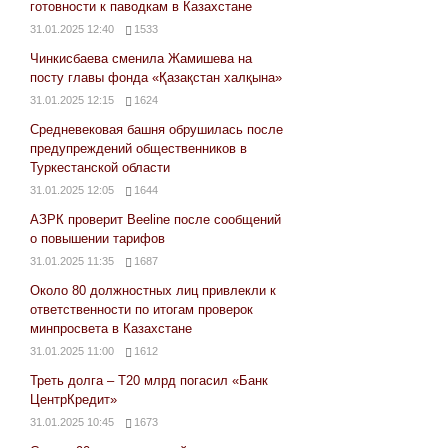
готовности к паводкам в Казахстане
31.01.2025 12:40
1533
Чинкисбаева сменила Жамишева на
посту главы фонда «Қазақстан халқына»
31.01.2025 12:15
1624
Средневековая башня обрушилась после
предупреждений общественников в
Туркестанской области
31.01.2025 12:05
1644
АЗРК проверит Beeline после сообщений
о повышении тарифов
31.01.2025 11:35
1687
Около 80 должностных лиц привлекли к
ответственности по итогам проверок
минпросвета в Казахстане
31.01.2025 11:00
1612
Треть долга – Т20 млрд погасил «Банк
ЦентрКредит»
31.01.2025 10:45
1673