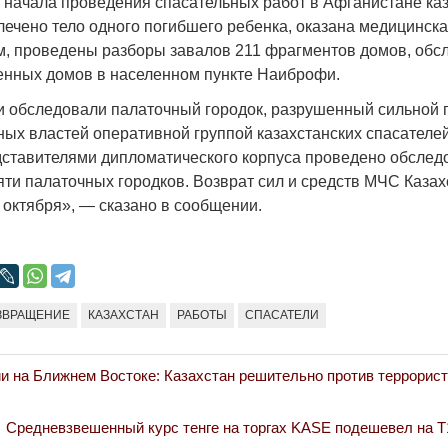
 с начала проведения спасательных работ в Афганистане ка
лечено тело одного погибшего ребенка, оказана медицинск
, проведены разборы завалов 211 фрагментов домов, обс
енных домов в населенном пункте Наиброфи.
и обследовали палаточный городок, разрушенный сильной 
Война Мир
ных властей оперативной группой казахстанских спасателе
дставителями дипломатического корпуса проведено обслед
ти палаточных городков. Возврат сил и средств МЧС Казах
 октября», — сказано в сообщении.
ЗВРАЩЕНИЕ
КАЗАХСТАН
РАБОТЫ
СПАСАТЕЛИ
Война Миров.
ии на Ближнем Востоке: Казахстан решительно против террорис
Сороса
08.11.2024 09:
Next
Средневзвешенный курс тенге на торгах KASE подешевел на Т1