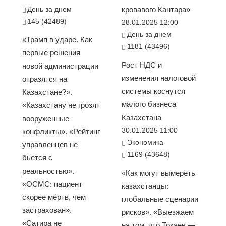
День за днем
кровавого Кантара»
145 (42489)
28.01.2025 12:00
День за днем
«Трамп в ударе. Как
1181 (43496)
первые решения
Рост НДС и
новой администрации
изменения налоговой
отразятся на
системы коснутся
Казахстане?».
малого бизнеса
«Казахстану не грозят
Казахстана
вооруженные
30.01.2025 11:00
конфликты». «Рейтинг
Экономика
управленцев не
1169 (43648)
бьется с
реальностью».
«Как могут вымереть
«ОСМС: пациент
казахстанцы:
скорее мёртв, чем
глобальные сценарии
застрахован».
рисков». «Выезжаем
«Сатира не
на том, что Токаев —