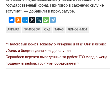
государственный фонд. Приговор в законную силу не
вступил», — добавили в прокуратуре.
АКИМАТ
ПРИГОВОР
СУД
ТАРАЗ
ЧИНОВНИКИ
Previous
Налоговый юрист Токаеву о минфине и КГД: Они и бизнес
Навигация
Post:
убили, и бюджет деньги не дополучил
по
Next
Боранбаев перевел выведенные за рубеж Т30 млрд в Фонд
Post:
поддержки инфраструктуры образования
записям