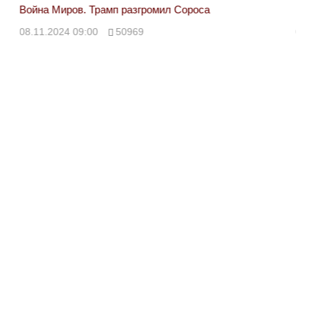
Война Миров. Трамп разгромил Сороса
Вой
08.11.2024 09:00
50969
08.