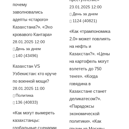
почему
23.01.2025 12:00
заволновались
День за днем
адепты «старого»
1124 (40821)
Казахстана?». «Эхо
«Как «трампономика
кровавого Кантара»
2.0» может повлиять
28.01.2025 12:00
на нефть и
День за днем
Казахстан?». «Цены
140 (43496)
на картофель могут
Казахстан VS
взлететь до 750
Узбекистан: кто круче
тенге». «Когда
по военной мощи?
говядина в
28.01.2025 11:00
Казахстане станет
Политика
деликатесом?».
136 (40833)
«Парадоксы
«Как могут вымереть
экономической
казахстанцы:
политики». «Как
глобальные сценарии
грузин из Москвы