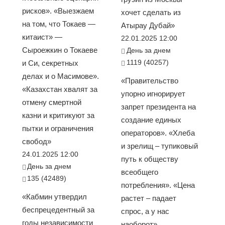
рисков». «Выезжаем
хочет сделать из
на том, что Токаев —
Атырау Дубай»
китаист» —
22.01.2025 12:00
Сыроежкин о Токаеве
День за днем
1119 (40257)
и Си, секретных
делах и о Масимове».
«Правительство
«Казахстан хвалят за
упорно игнорирует
отмену смертной
запрет президента на
казни и критикуют за
создание единых
пытки и ограничения
операторов». «Хлеба
свобод»
и зрелищ – тупиковый
24.01.2025 12:00
путь к обществу
День за днем
всеобщего
135 (42489)
потребления». «Цена
«Кабмин утвердил
растет – падает
беспрецедентный за
спрос, а у нас
годы независимости
наоборот».