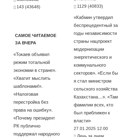
1129 (40833)
143 (43648)
«Кабмин утвердил
беспрецедентный за
годы независимости
САМОЕ ЧИТАЕМОЕ
страны нацпроект
ЗА ВЧЕРА
модернизации
«Токаев объявил
энергетического и
режим тотальной
коммунального
экономии в стране».
секторов». «Если бы
«Хватит мыслить
я стал министром
шаблонами!».
сельского хозяйства
«Налоговая
Казахстана…». «Там
перестройка без
фамилии всех, кто
права на ошибку».
был приближен к
«Почему президент
власти»
РК публично
27.01.2025 12:00
поддержал народного
День за днем