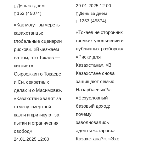
День за днем
29.01.2025 12:00
152 (45874)
День за днем
1253 (45874)
«Как могут вымереть
«Токаев не сторонник
казахстанцы:
громких увольнений и
глобальные сценарии
публичных разборок».
рисков». «Выезжаем
«Риски для
на том, что Токаев —
Казахстана». «В
китаист» —
Казахстане снова
Сыроежкин о Токаеве
защищают семью
и Си, секретных
Назарбаевых?».
делах и о Масимове».
«Безусловный
«Казахстан хвалят за
базовый доход:
отмену смертной
почему
казни и критикуют за
заволновались
пытки и ограничения
адепты «старого»
свобод»
Казахстана?». «Эхо
24.01.2025 12:00