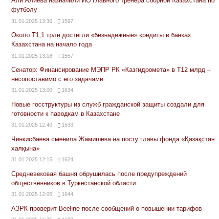
Али Алиева назначили ИО главного тренера сборной Казахстана по
футболу
31.01.2025 13:30
1597
Около Т1,1 трлн достигли «безнадежные» кредиты в банках
Казахстана на начало года
31.01.2025 13:18
1557
Сенатор: Финансирование МЭПР РК «Казгидромета» в Т12 млрд –
несопоставимо с его задачами
31.01.2025 13:00
1634
Новые госструктуры из служб гражданской защиты создали для
готовности к паводкам в Казахстане
31.01.2025 12:40
1533
Чинкисбаева сменила Жамишева на посту главы фонда «Қазақстан
халқына»
31.01.2025 12:15
1624
Средневековая башня обрушилась после предупреждений
общественников в Туркестанской области
31.01.2025 12:05
1644
АЗРК проверит Beeline после сообщений о повышении тарифов