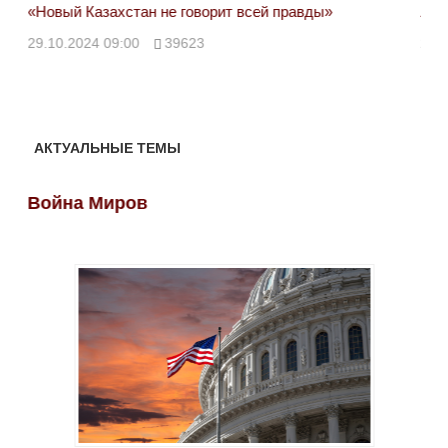
«Новый Казахстан не говорит всей правды»
Лон
ми
29.10.2024 09:00
39623
28.
АКТУАЛЬНЫЕ ТЕМЫ
Война Миров
Во