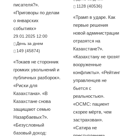
писателя?».
1128 (40536)
«Приговоры по делам
«Трамп в ударе. Как
о январских
первые решения
событиях»
новой администрации
29.01.2025 12:00
отразятся на
День за днем
Казахстане?».
149 (45874)
«Казахстану не грозят
«Токаев не сторонник
вооруженные
громких увольнений и
конфликты». «Рейтинг
публичных разборок».
управленцев не
«Риски для
бьется с
Казахстана». «В
реальностью».
Казахстане снова
«ОСМС: пациент
защищают семью
скорее мёртв, чем
Назарбаевых?».
застрахован».
«Безусловный
«Сатира не
базовый доход:
преступление»