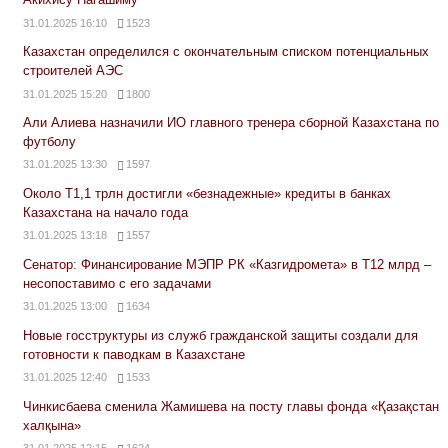
31.01.2025 16:10
1523
Казахстан определился с окончательным списком потенциальных
строителей АЭС
31.01.2025 15:20
1800
Али Алиева назначили ИО главного тренера сборной Казахстана по
футболу
31.01.2025 13:30
1597
Около Т1,1 трлн достигли «безнадежные» кредиты в банках
Казахстана на начало года
31.01.2025 13:18
1557
Сенатор: Финансирование МЭПР РК «Казгидромета» в Т12 млрд –
несопоставимо с его задачами
31.01.2025 13:00
1634
Новые госструктуры из служб гражданской защиты создали для
готовности к паводкам в Казахстане
31.01.2025 12:40
1533
Чинкисбаева сменила Жамишева на посту главы фонда «Қазақстан
халқына»