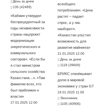
День за днем
всеобщего
135 (42489)
потребления». «Цена
«Кабмин утвердил
растет – падает
беспрецедентный за
спрос, а у нас
годы независимости
наоборот».
страны нацпроект
«Казахстан упустил
модернизации
возможность для
энергетического и
развития майнинга»
коммунального
21.01.2025 12:00
секторов». «Если бы
День за днем
1118 (39669)
я стал министром
сельского хозяйства
БРИКС отвоёвывает
Казахстана…». «Там
долю в мировой
фамилии всех, кто
экономике у стран G7
был приближен к
24.01.2025 11:00
власти»
Экономика
27.01.2025 12:00
1105 (40906)