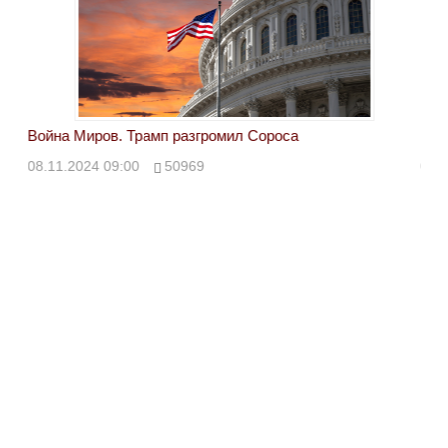
Война Миров. Трамп разгромил Сороса
Вой
08.11.2024 09:00
50969
08.