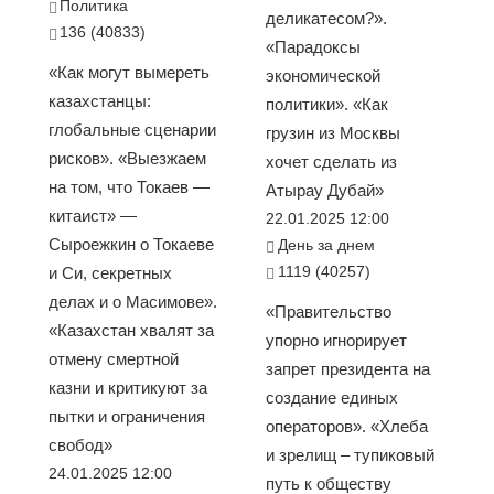
Политика
деликатесом?».
136 (40833)
«Парадоксы
«Как могут вымереть
экономической
казахстанцы:
политики». «Как
глобальные сценарии
грузин из Москвы
рисков». «Выезжаем
хочет сделать из
на том, что Токаев —
Атырау Дубай»
китаист» —
22.01.2025 12:00
Сыроежкин о Токаеве
День за днем
1119 (40257)
и Си, секретных
делах и о Масимове».
«Правительство
«Казахстан хвалят за
упорно игнорирует
отмену смертной
запрет президента на
казни и критикуют за
создание единых
пытки и ограничения
операторов». «Хлеба
свобод»
и зрелищ – тупиковый
24.01.2025 12:00
путь к обществу