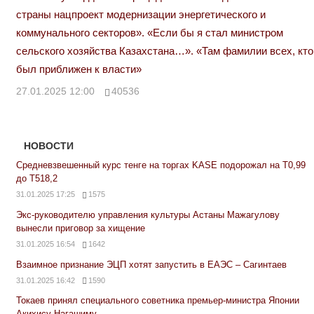
страны нацпроект модернизации энергетического и
коммунального секторов». «Если бы я стал министром
сельского хозяйства Казахстана…». «Там фамилии всех, кто
был приближен к власти»
27.01.2025 12:00
40536
НОВОСТИ
Средневзвешенный курс тенге на торгах KASE подорожал на Т0,99
до Т518,2
31.01.2025 17:25
1575
Экс-руководителю управления культуры Астаны Мажагулову
вынесли приговор за хищение
31.01.2025 16:54
1642
Взаимное признание ЭЦП хотят запустить в ЕАЭС – Сагинтаев
31.01.2025 16:42
1590
Токаев принял специального советника премьер-министра Японии
Акихису Нагашиму