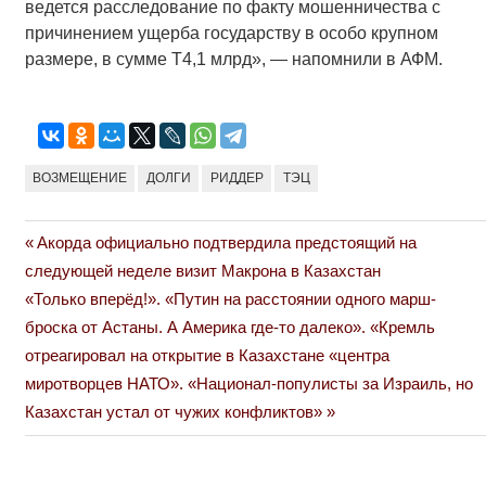
ведется расследование по факту мошенничества с
причинением ущерба государству в особо крупном
размере, в сумме Т4,1 млрд», — напомнили в АФМ.
ВОЗМЕЩЕНИЕ
ДОЛГИ
РИДДЕР
ТЭЦ
Previous
Акорда официально подтвердила предстоящий на
Навигация
Post:
следующей неделе визит Макрона в Казахстан
по
Next
«Только вперёд!». «Путин на расстоянии одного марш-
Post:
броска от Астаны. А Америка где-то далеко». «Кремль
записям
отреагировал на открытие в Казахстане «центра
миротворцев НАТО». «Национал-популисты за Израиль, но
Казахстан устал от чужих конфликтов»