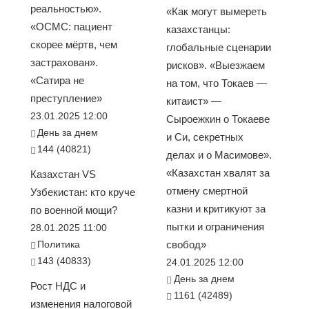
реальностью».
«Как могут вымереть
«ОСМС: пациент
казахстанцы:
скорее мёртв, чем
глобальные сценарии
застрахован».
рисков». «Выезжаем
«Сатира не
на том, что Токаев —
преступление»
китаист» —
23.01.2025 12:00
Сыроежкин о Токаеве
День за днем
и Си, секретных
144 (40821)
делах и о Масимове».
«Казахстан хвалят за
Казахстан VS
отмену смертной
Узбекистан: кто круче
казни и критикуют за
по военной мощи?
пытки и ограничения
28.01.2025 11:00
Политика
свобод»
143 (40833)
24.01.2025 12:00
День за днем
Рост НДС и
1161 (42489)
изменения налоговой