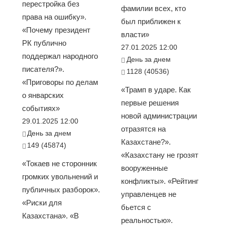
перестройка без
фамилии всех, кто
права на ошибку».
был приближен к
«Почему президент
власти»
РК публично
27.01.2025 12:00
поддержал народного
День за днем
писателя?».
1128 (40536)
«Приговоры по делам
«Трамп в ударе. Как
о январских
первые решения
событиях»
новой администрации
29.01.2025 12:00
отразятся на
День за днем
Казахстане?».
149 (45874)
«Казахстану не грозят
«Токаев не сторонник
вооруженные
громких увольнений и
конфликты». «Рейтинг
публичных разборок».
управленцев не
«Риски для
бьется с
Казахстана». «В
реальностью».