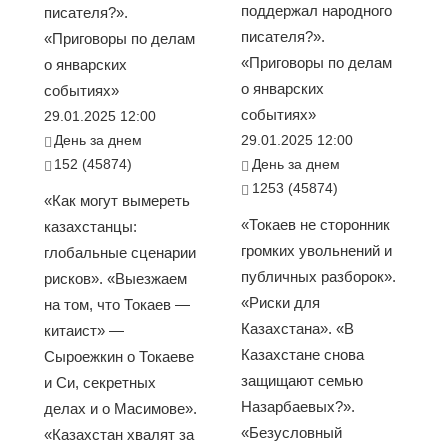
поддержал народного
писателя?».
писателя?».
«Приговоры по делам
«Приговоры по делам
о январских
о январских
событиях»
событиях»
29.01.2025 12:00
День за днем
29.01.2025 12:00
152 (45874)
День за днем
1253 (45874)
«Как могут вымереть
«Токаев не сторонник
казахстанцы:
громких увольнений и
глобальные сценарии
публичных разборок».
рисков». «Выезжаем
«Риски для
на том, что Токаев —
Казахстана». «В
китаист» —
Казахстане снова
Сыроежкин о Токаеве
защищают семью
и Си, секретных
Назарбаевых?».
делах и о Масимове».
«Безусловный
«Казахстан хвалят за