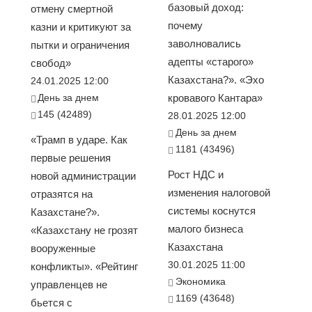
базовый доход:
отмену смертной
почему
казни и критикуют за
заволновались
пытки и ограничения
адепты «старого»
свобод»
Казахстана?». «Эхо
24.01.2025 12:00
День за днем
кровавого Кантара»
145 (42489)
28.01.2025 12:00
День за днем
«Трамп в ударе. Как
1181 (43496)
первые решения
Рост НДС и
новой администрации
изменения налоговой
отразятся на
системы коснутся
Казахстане?».
малого бизнеса
«Казахстану не грозят
Казахстана
вооруженные
30.01.2025 11:00
конфликты». «Рейтинг
Экономика
управленцев не
1169 (43648)
бьется с