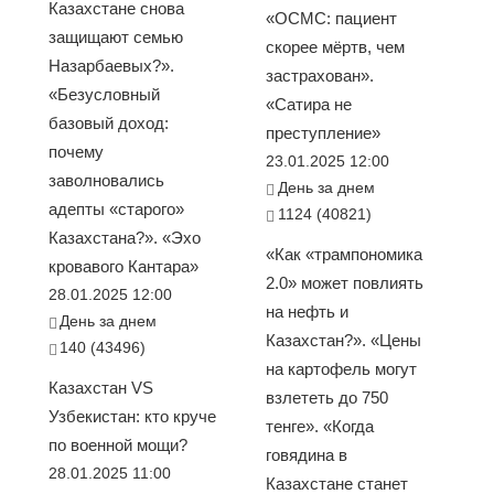
Казахстане снова
«ОСМС: пациент
защищают семью
скорее мёртв, чем
Назарбаевых?».
застрахован».
«Безусловный
«Сатира не
базовый доход:
преступление»
почему
23.01.2025 12:00
заволновались
День за днем
адепты «старого»
1124 (40821)
Казахстана?». «Эхо
«Как «трампономика
кровавого Кантара»
2.0» может повлиять
28.01.2025 12:00
на нефть и
День за днем
Казахстан?». «Цены
140 (43496)
на картофель могут
Казахстан VS
взлететь до 750
Узбекистан: кто круче
тенге». «Когда
по военной мощи?
говядина в
28.01.2025 11:00
Казахстане станет