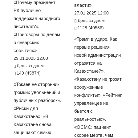
«Почему президент
власти»
РК публично
27.01.2025 12:00
поддержал народного
День за днем
писателя?».
1128 (40536)
«Приговоры по делам
«Трамп в ударе. Как
о январских
первые решения
событиях»
новой администрации
29.01.2025 12:00
отразятся на
День за днем
Казахстане?».
149 (45874)
«Казахстану не грозят
«Токаев не сторонник
вооруженные
громких увольнений и
конфликты». «Рейтинг
публичных разборок».
управленцев не
«Риски для
бьется с
Казахстана». «В
реальностью».
Казахстане снова
«ОСМС: пациент
защищают семью
скорее мёртв, чем