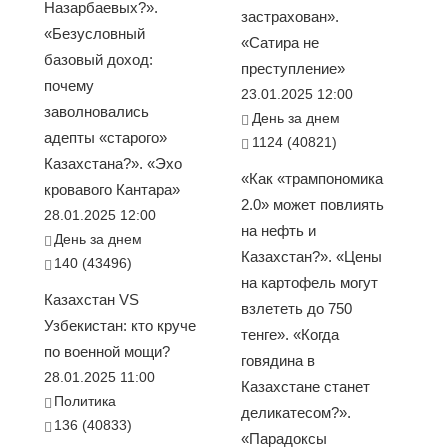
Назарбаевых?».
застрахован».
«Безусловный
«Сатира не
базовый доход:
преступление»
почему
23.01.2025 12:00
заволновались
День за днем
адепты «старого»
1124 (40821)
Казахстана?». «Эхо
«Как «трампономика
кровавого Кантара»
2.0» может повлиять
28.01.2025 12:00
на нефть и
День за днем
Казахстан?». «Цены
140 (43496)
на картофель могут
Казахстан VS
взлететь до 750
Узбекистан: кто круче
тенге». «Когда
по военной мощи?
говядина в
28.01.2025 11:00
Казахстане станет
Политика
деликатесом?».
136 (40833)
«Парадоксы