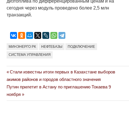
дизтоплива по дифференцированным ценам и на
сегодня через модуль проведено более 2,5 млн
транзакций.
МИНЭНЕРГО РК
НЕФТЕБАЗЫ
ПОДКЛЮЧЕНИЕ
СИСТЕМА УПРАВЛЕНИЯ
Previous
Стали известны итоги первых в Казахстане выборов
Навигация
Post:
акимов районов и городов областного значения
по
Next
Путин прилетит в Астану по приглашению Токаева 9
Post:
ноября
записям