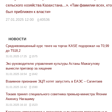
сельского хозяйства Казахстана…». «Там фамилии всех, кто
был приближен к власти»
27.01.2025 12:00
40536
НОВОСТИ
Средневзвешенный курс тенге на торгах KASE подорожал на Т0,99
до Т518,2
31.01.2025 17:25
1575
Экс-руководителю управления культуры Астаны Мажагулову
вынесли приговор за хищение
31.01.2025 16:54
1642
Взаимное признание ЭЦП хотят запустить в ЕАЭС – Сагинтаев
31.01.2025 16:42
1590
Токаев принял специального советника премьер-министра Японии
Акихису Нагашиму
31.01.2025 16:10
1523
Казахстан определился с окончательным списком потенциальных