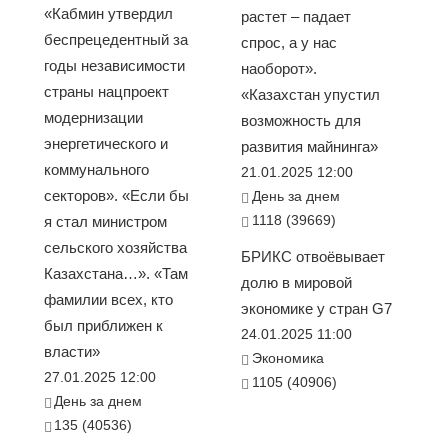
«Кабмин утвердил
растет – падает
беспрецедентный за
спрос, а у нас
годы независимости
наоборот».
страны нацпроект
«Казахстан упустил
модернизации
возможность для
энергетического и
развития майнинга»
коммунального
21.01.2025 12:00
секторов». «Если бы
День за днем
1118 (39669)
я стал министром
сельского хозяйства
БРИКС отвоёвывает
Казахстана…». «Там
долю в мировой
фамилии всех, кто
экономике у стран G7
был приближен к
24.01.2025 11:00
власти»
Экономика
27.01.2025 12:00
1105 (40906)
День за днем
135 (40536)