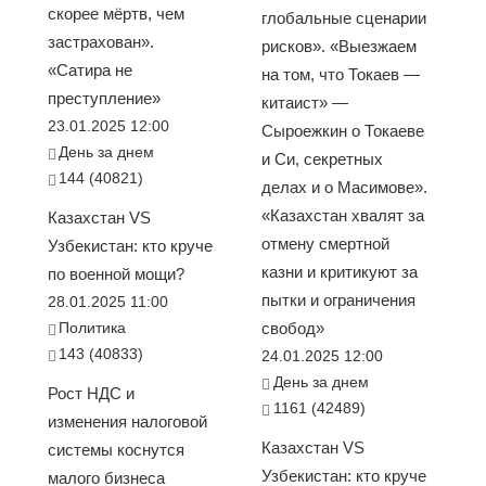
скорее мёртв, чем
глобальные сценарии
застрахован».
рисков». «Выезжаем
«Сатира не
на том, что Токаев —
преступление»
китаист» —
23.01.2025 12:00
Сыроежкин о Токаеве
День за днем
и Си, секретных
144 (40821)
делах и о Масимове».
«Казахстан хвалят за
Казахстан VS
отмену смертной
Узбекистан: кто круче
казни и критикуют за
по военной мощи?
пытки и ограничения
28.01.2025 11:00
Политика
свобод»
143 (40833)
24.01.2025 12:00
День за днем
Рост НДС и
1161 (42489)
изменения налоговой
Казахстан VS
системы коснутся
Узбекистан: кто круче
малого бизнеса