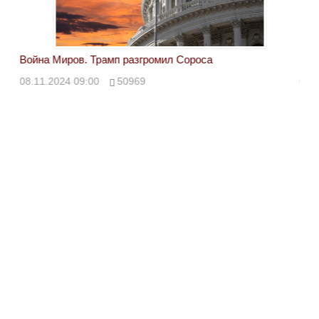
Война Миров. Трамп разгромил Сороса
Вой
08.11.2024 09:00
50969
08.