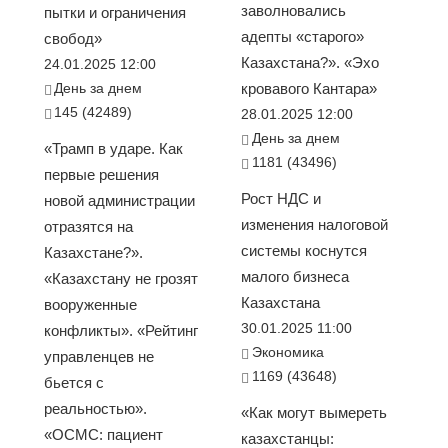
заволновались
пытки и ограничения
адепты «старого»
свобод»
Казахстана?». «Эхо
24.01.2025 12:00
День за днем
кровавого Кантара»
145 (42489)
28.01.2025 12:00
День за днем
«Трамп в ударе. Как
1181 (43496)
первые решения
Рост НДС и
новой администрации
изменения налоговой
отразятся на
системы коснутся
Казахстане?».
малого бизнеса
«Казахстану не грозят
Казахстана
вооруженные
30.01.2025 11:00
конфликты». «Рейтинг
Экономика
управленцев не
1169 (43648)
бьется с
реальностью».
«Как могут вымереть
«ОСМС: пациент
казахстанцы: