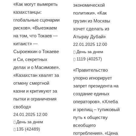
«Как могут вымереть
экономической
казахстанцы:
политики». «Как
глобальные сценарии
грузин из Москвы
рисков». «Выезжаем
хочет сделать из
на том, что Токаев —
Атырау Дубай»
китаист» —
22.01.2025 12:00
Сыроежкин о Токаеве
День за днем
1119 (40257)
и Си, секретных
делах и о Масимове».
«Правительство
«Казахстан хвалят за
упорно игнорирует
отмену смертной
запрет президента на
казни и критикуют за
создание единых
пытки и ограничения
операторов». «Хлеба
свобод»
и зрелищ – тупиковый
24.01.2025 12:00
путь к обществу
День за днем
всеобщего
135 (42489)
потребления». «Цена