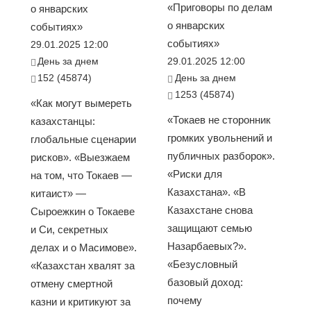
«Приговоры по делам
о январских
о январских
событиях»
событиях»
29.01.2025 12:00
День за днем
29.01.2025 12:00
152 (45874)
День за днем
1253 (45874)
«Как могут вымереть
«Токаев не сторонник
казахстанцы:
громких увольнений и
глобальные сценарии
публичных разборок».
рисков». «Выезжаем
«Риски для
на том, что Токаев —
Казахстана». «В
китаист» —
Казахстане снова
Сыроежкин о Токаеве
защищают семью
и Си, секретных
Назарбаевых?».
делах и о Масимове».
«Безусловный
«Казахстан хвалят за
базовый доход:
отмену смертной
почему
казни и критикуют за