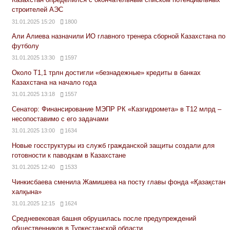
строителей АЭС
31.01.2025 15:20
1800
Али Алиева назначили ИО главного тренера сборной Казахстана по
футболу
31.01.2025 13:30
1597
Около Т1,1 трлн достигли «безнадежные» кредиты в банках
Казахстана на начало года
31.01.2025 13:18
1557
Сенатор: Финансирование МЭПР РК «Казгидромета» в Т12 млрд –
несопоставимо с его задачами
31.01.2025 13:00
1634
Новые госструктуры из служб гражданской защиты создали для
готовности к паводкам в Казахстане
31.01.2025 12:40
1533
Чинкисбаева сменила Жамишева на посту главы фонда «Қазақстан
халқына»
31.01.2025 12:15
1624
Средневековая башня обрушилась после предупреждений
общественников в Туркестанской области