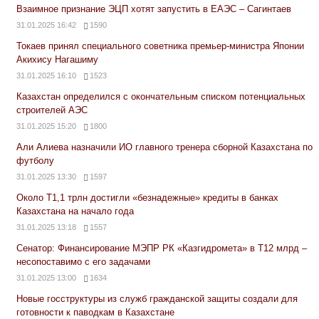
Взаимное признание ЭЦП хотят запустить в ЕАЭС – Сагинтаев
31.01.2025 16:42
1590
Токаев принял специального советника премьер-министра Японии
Акихису Нагашиму
31.01.2025 16:10
1523
Казахстан определился с окончательным списком потенциальных
строителей АЭС
31.01.2025 15:20
1800
Али Алиева назначили ИО главного тренера сборной Казахстана по
футболу
31.01.2025 13:30
1597
Около Т1,1 трлн достигли «безнадежные» кредиты в банках
Казахстана на начало года
31.01.2025 13:18
1557
Сенатор: Финансирование МЭПР РК «Казгидромета» в Т12 млрд –
несопоставимо с его задачами
31.01.2025 13:00
1634
Новые госструктуры из служб гражданской защиты создали для
готовности к паводкам в Казахстане