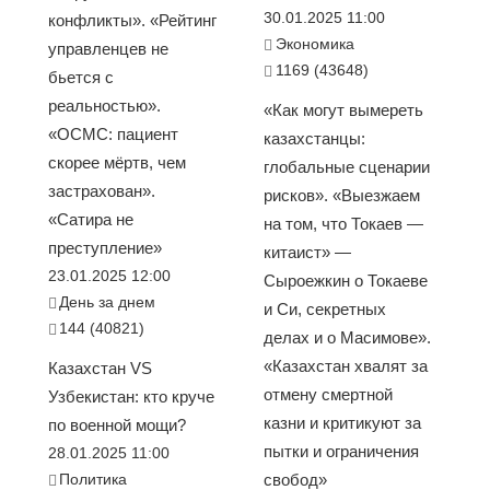
30.01.2025 11:00
конфликты». «Рейтинг
Экономика
управленцев не
1169 (43648)
бьется с
реальностью».
«Как могут вымереть
«ОСМС: пациент
казахстанцы:
скорее мёртв, чем
глобальные сценарии
застрахован».
рисков». «Выезжаем
«Сатира не
на том, что Токаев —
преступление»
китаист» —
23.01.2025 12:00
Сыроежкин о Токаеве
День за днем
и Си, секретных
144 (40821)
делах и о Масимове».
«Казахстан хвалят за
Казахстан VS
отмену смертной
Узбекистан: кто круче
казни и критикуют за
по военной мощи?
пытки и ограничения
28.01.2025 11:00
Политика
свобод»