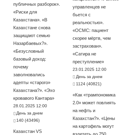
публичных разборок».
управленцев не
«Риски для
бьется с
Казахстана». «В
реальностью».
Казахстане снова
«ОСМС: пациент
защищают семью
скорее мёртв, чем
Назарбаевых?».
застрахован».
«Безусловный
«Сатира не
базовый доход:
преступление»
почему
23.01.2025 12:00
заволновались
День за днем
адепты «старого»
1124 (40821)
Казахстана?». «Эхо
«Как «трампономика
кровавого Кантара»
2.0» может повлиять
28.01.2025 12:00
на нефть и
День за днем
Казахстан?». «Цены
140 (43496)
на картофель могут
Казахстан VS
взлететь до 750