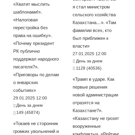
«Хватит мыслить
я стал министром
шаблонами!».
сельского хозяйства
«Налоговая
Казахстана…». «Там
перестройка без
фамилии всех, кто
права на ошибку».
был приближен к
«Почему президент
власти»
РК публично
27.01.2025 12:00
поддержал народного
День за днем
писателя?».
1128 (40536)
«Приговоры по делам
«Трамп в ударе. Как
о январских
первые решения
событиях»
новой администрации
29.01.2025 12:00
отразятся на
День за днем
Казахстане?».
149 (45874)
«Казахстану не грозят
«Токаев не сторонник
вооруженные
громких увольнений и
конфликты». «Рейтинг