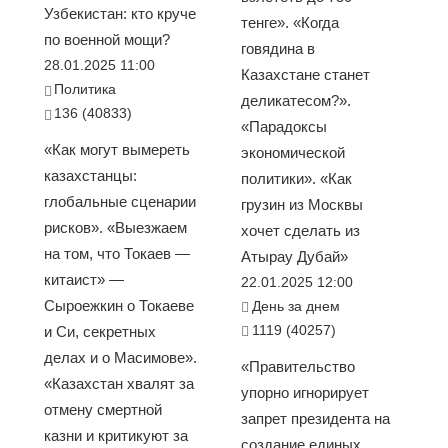
Узбекистан: кто круче
тенге». «Когда
по военной мощи?
говядина в
28.01.2025 11:00
Казахстане станет
Политика
деликатесом?».
136 (40833)
«Парадоксы
«Как могут вымереть
экономической
казахстанцы:
политики». «Как
глобальные сценарии
грузин из Москвы
рисков». «Выезжаем
хочет сделать из
на том, что Токаев —
Атырау Дубай»
китаист» —
22.01.2025 12:00
Сыроежкин о Токаеве
День за днем
1119 (40257)
и Си, секретных
делах и о Масимове».
«Правительство
«Казахстан хвалят за
упорно игнорирует
отмену смертной
запрет президента на
казни и критикуют за
создание единых