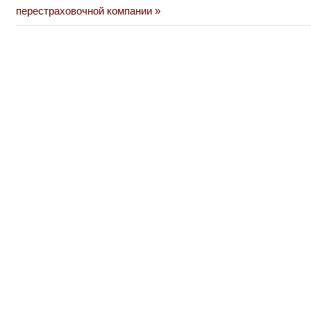
Post:
перестраховочной компании
записям