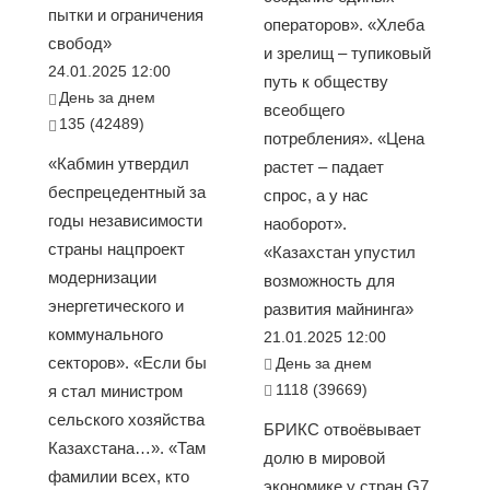
пытки и ограничения
операторов». «Хлеба
свобод»
и зрелищ – тупиковый
24.01.2025 12:00
путь к обществу
День за днем
всеобщего
135 (42489)
потребления». «Цена
«Кабмин утвердил
растет – падает
беспрецедентный за
спрос, а у нас
годы независимости
наоборот».
страны нацпроект
«Казахстан упустил
модернизации
возможность для
энергетического и
развития майнинга»
коммунального
21.01.2025 12:00
секторов». «Если бы
День за днем
1118 (39669)
я стал министром
сельского хозяйства
БРИКС отвоёвывает
Казахстана…». «Там
долю в мировой
фамилии всех, кто
экономике у стран G7