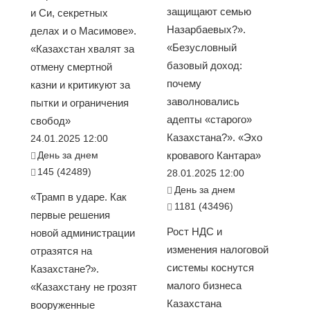
защищают семью
и Си, секретных
Назарбаевых?».
делах и о Масимове».
«Безусловный
«Казахстан хвалят за
базовый доход:
отмену смертной
почему
казни и критикуют за
заволновались
пытки и ограничения
адепты «старого»
свобод»
Казахстана?». «Эхо
24.01.2025 12:00
День за днем
кровавого Кантара»
145 (42489)
28.01.2025 12:00
День за днем
«Трамп в ударе. Как
1181 (43496)
первые решения
Рост НДС и
новой администрации
изменения налоговой
отразятся на
системы коснутся
Казахстане?».
малого бизнеса
«Казахстану не грозят
Казахстана
вооруженные