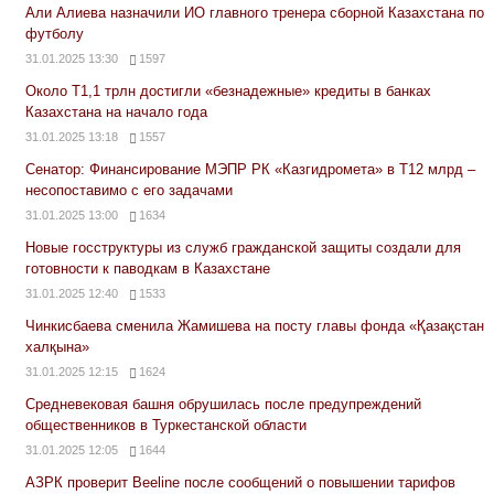
Али Алиева назначили ИО главного тренера сборной Казахстана по
футболу
31.01.2025 13:30
1597
Около Т1,1 трлн достигли «безнадежные» кредиты в банках
Казахстана на начало года
31.01.2025 13:18
1557
Сенатор: Финансирование МЭПР РК «Казгидромета» в Т12 млрд –
несопоставимо с его задачами
31.01.2025 13:00
1634
Новые госструктуры из служб гражданской защиты создали для
готовности к паводкам в Казахстане
31.01.2025 12:40
1533
Чинкисбаева сменила Жамишева на посту главы фонда «Қазақстан
халқына»
31.01.2025 12:15
1624
Средневековая башня обрушилась после предупреждений
общественников в Туркестанской области
31.01.2025 12:05
1644
АЗРК проверит Beeline после сообщений о повышении тарифов