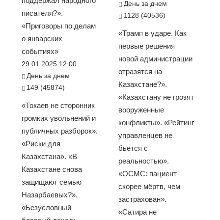
поддержал народного
День за днем
писателя?».
1128 (40536)
«Приговоры по делам
«Трамп в ударе. Как
о январских
первые решения
событиях»
новой администрации
29.01.2025 12:00
отразятся на
День за днем
Казахстане?».
149 (45874)
«Казахстану не грозят
«Токаев не сторонник
вооруженные
громких увольнений и
конфликты». «Рейтинг
публичных разборок».
управленцев не
«Риски для
бьется с
Казахстана». «В
реальностью».
Казахстане снова
«ОСМС: пациент
защищают семью
скорее мёртв, чем
Назарбаевых?».
застрахован».
«Безусловный
«Сатира не