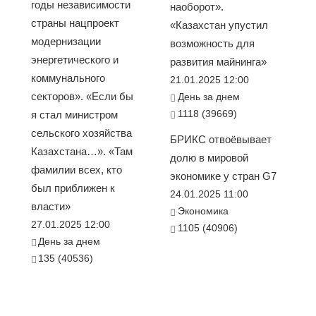
годы независимости
наоборот».
страны нацпроект
«Казахстан упустил
модернизации
возможность для
энергетического и
развития майнинга»
коммунального
21.01.2025 12:00
секторов». «Если бы
День за днем
1118 (39669)
я стал министром
сельского хозяйства
БРИКС отвоёвывает
Казахстана…». «Там
долю в мировой
фамилии всех, кто
экономике у стран G7
был приближен к
24.01.2025 11:00
власти»
Экономика
27.01.2025 12:00
1105 (40906)
День за днем
135 (40536)