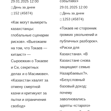
событиях»
29.01.2025 12:00
День за днем
29.01.2025 12:00
152 (45874)
День за днем
1253 (45874)
«Как могут вымереть
«Токаев не сторонник
казахстанцы:
громких увольнений и
глобальные сценарии
публичных разборок».
рисков». «Выезжаем
«Риски для
на том, что Токаев —
Казахстана». «В
китаист» —
Казахстане снова
Сыроежкин о Токаеве
защищают семью
и Си, секретных
Назарбаевых?».
делах и о Масимове».
«Безусловный
«Казахстан хвалят за
базовый доход:
отмену смертной
почему
казни и критикуют за
заволновались
пытки и ограничения
адепты «старого»
свобод»