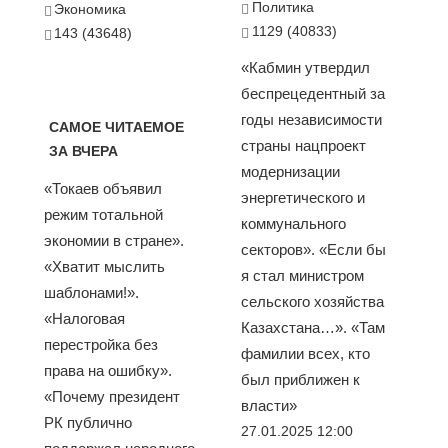
Политика
Экономика
1129 (40833)
143 (43648)
«Кабмин утвердил
беспрецедентный за
годы независимости
САМОЕ ЧИТАЕМОЕ
страны нацпроект
ЗА ВЧЕРА
модернизации
«Токаев объявил
энергетического и
режим тотальной
коммунального
экономии в стране».
секторов». «Если бы
«Хватит мыслить
я стал министром
шаблонами!».
сельского хозяйства
«Налоговая
Казахстана…». «Там
перестройка без
фамилии всех, кто
права на ошибку».
был приближен к
«Почему президент
власти»
РК публично
27.01.2025 12:00