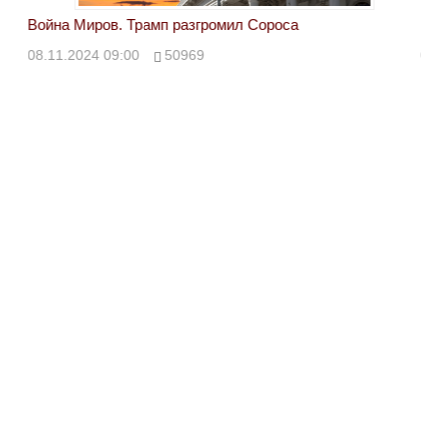
Война Миров. Трамп разгромил Сороса
Вой
08.11.2024 09:00
50969
08.