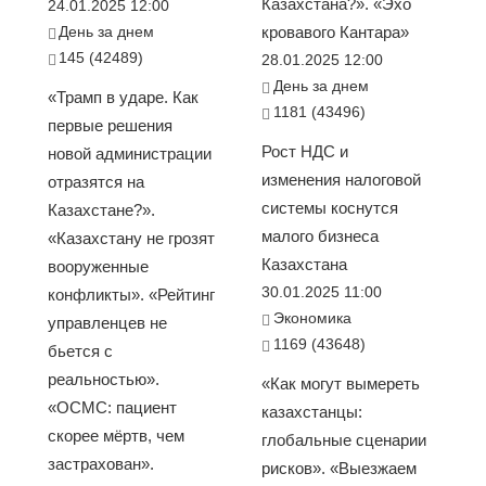
Казахстана?». «Эхо
24.01.2025 12:00
День за днем
кровавого Кантара»
145 (42489)
28.01.2025 12:00
День за днем
«Трамп в ударе. Как
1181 (43496)
первые решения
Рост НДС и
новой администрации
изменения налоговой
отразятся на
системы коснутся
Казахстане?».
малого бизнеса
«Казахстану не грозят
Казахстана
вооруженные
30.01.2025 11:00
конфликты». «Рейтинг
Экономика
управленцев не
1169 (43648)
бьется с
реальностью».
«Как могут вымереть
«ОСМС: пациент
казахстанцы:
скорее мёртв, чем
глобальные сценарии
застрахован».
рисков». «Выезжаем