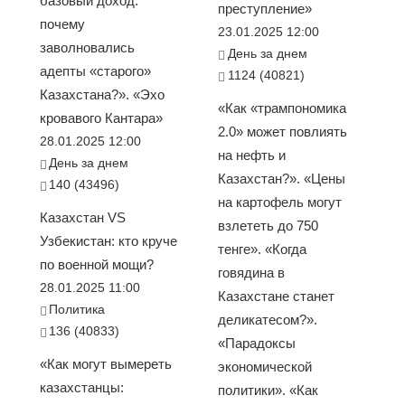
базовый доход:
преступление»
почему
23.01.2025 12:00
заволновались
День за днем
адепты «старого»
1124 (40821)
Казахстана?». «Эхо
«Как «трампономика
кровавого Кантара»
2.0» может повлиять
28.01.2025 12:00
на нефть и
День за днем
Казахстан?». «Цены
140 (43496)
на картофель могут
Казахстан VS
взлететь до 750
Узбекистан: кто круче
тенге». «Когда
по военной мощи?
говядина в
28.01.2025 11:00
Казахстане станет
Политика
деликатесом?».
136 (40833)
«Парадоксы
«Как могут вымереть
экономической
казахстанцы:
политики». «Как