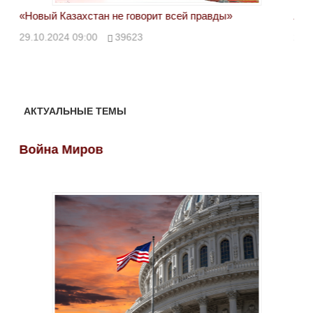
«Новый Казахстан не говорит всей правды»
Лон
ми
29.10.2024 09:00
39623
28.
АКТУАЛЬНЫЕ ТЕМЫ
Война Миров
Во