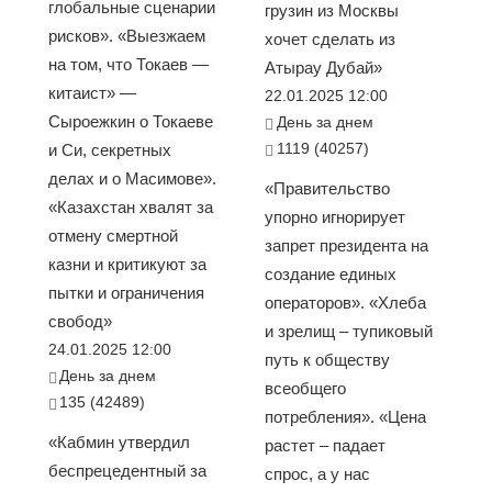
глобальные сценарии
грузин из Москвы
рисков». «Выезжаем
хочет сделать из
на том, что Токаев —
Атырау Дубай»
китаист» —
22.01.2025 12:00
Сыроежкин о Токаеве
День за днем
1119 (40257)
и Си, секретных
делах и о Масимове».
«Правительство
«Казахстан хвалят за
упорно игнорирует
отмену смертной
запрет президента на
казни и критикуют за
создание единых
пытки и ограничения
операторов». «Хлеба
свобод»
и зрелищ – тупиковый
24.01.2025 12:00
путь к обществу
День за днем
всеобщего
135 (42489)
потребления». «Цена
«Кабмин утвердил
растет – падает
беспрецедентный за
спрос, а у нас