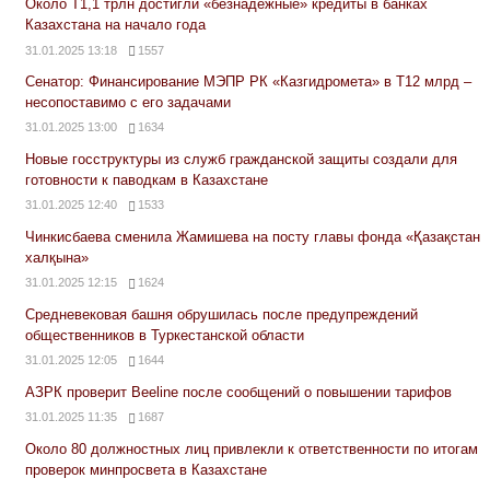
Около Т1,1 трлн достигли «безнадежные» кредиты в банках
Казахстана на начало года
31.01.2025 13:18
1557
Сенатор: Финансирование МЭПР РК «Казгидромета» в Т12 млрд –
несопоставимо с его задачами
31.01.2025 13:00
1634
Новые госструктуры из служб гражданской защиты создали для
готовности к паводкам в Казахстане
31.01.2025 12:40
1533
Чинкисбаева сменила Жамишева на посту главы фонда «Қазақстан
халқына»
31.01.2025 12:15
1624
Средневековая башня обрушилась после предупреждений
общественников в Туркестанской области
31.01.2025 12:05
1644
АЗРК проверит Beeline после сообщений о повышении тарифов
31.01.2025 11:35
1687
Около 80 должностных лиц привлекли к ответственности по итогам
проверок минпросвета в Казахстане