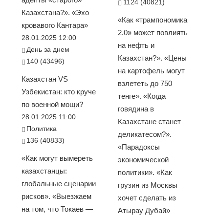
1124 (40821)
Казахстана?». «Эхо
«Как «трампономика
кровавого Кантара»
2.0» может повлиять
28.01.2025 12:00
на нефть и
День за днем
Казахстан?». «Цены
140 (43496)
на картофель могут
Казахстан VS
взлететь до 750
Узбекистан: кто круче
тенге». «Когда
по военной мощи?
говядина в
28.01.2025 11:00
Казахстане станет
Политика
деликатесом?».
136 (40833)
«Парадоксы
«Как могут вымереть
экономической
казахстанцы:
политики». «Как
глобальные сценарии
грузин из Москвы
рисков». «Выезжаем
хочет сделать из
на том, что Токаев —
Атырау Дубай»