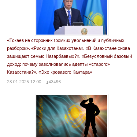
«Токаев не сторонник громких увольнений и публичных
разборок». «Риски для Казахстана». «В Казахстане снова
защищают семью Назарбаевых?». «Безусловный базовый
доход: почему заволновались адепты «старого»
Казахстана?». «Эхо кровавого Кантара»
28.01.2025 12:00
43496