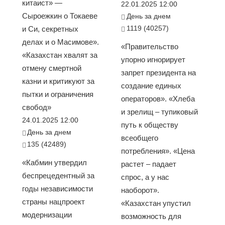
китаист» —
22.01.2025 12:00
Сыроежкин о Токаеве
День за днем
1119 (40257)
и Си, секретных
делах и о Масимове».
«Правительство
«Казахстан хвалят за
упорно игнорирует
отмену смертной
запрет президента на
казни и критикуют за
создание единых
пытки и ограничения
операторов». «Хлеба
свобод»
и зрелищ – тупиковый
24.01.2025 12:00
путь к обществу
День за днем
всеобщего
135 (42489)
потребления». «Цена
«Кабмин утвердил
растет – падает
беспрецедентный за
спрос, а у нас
годы независимости
наоборот».
страны нацпроект
«Казахстан упустил
модернизации
возможность для