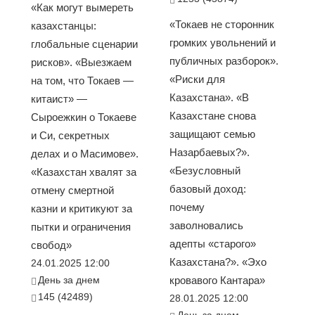
«Как могут вымереть
«Токаев не сторонник
казахстанцы:
громких увольнений и
глобальные сценарии
публичных разборок».
рисков». «Выезжаем
«Риски для
на том, что Токаев —
Казахстана». «В
китаист» —
Казахстане снова
Сыроежкин о Токаеве
защищают семью
и Си, секретных
Назарбаевых?».
делах и о Масимове».
«Безусловный
«Казахстан хвалят за
базовый доход:
отмену смертной
почему
казни и критикуют за
заволновались
пытки и ограничения
адепты «старого»
свобод»
Казахстана?». «Эхо
24.01.2025 12:00
День за днем
кровавого Кантара»
145 (42489)
28.01.2025 12:00