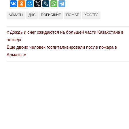
АЛМАТЫ
ДЧС
ПОГИБШИЕ
ПОЖАР
ХОСТЕЛ
Previous
Дождь и снег ожидаются на большей части Казахстана в
Навигация
Post:
четверг
по
Next
Еще двоих человек госпитализировали после пожара в
Post:
Алматы
записям