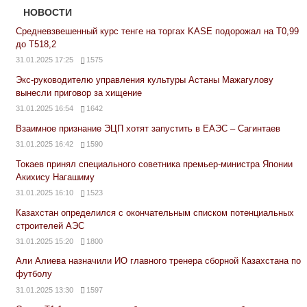
НОВОСТИ
Средневзвешенный курс тенге на торгах KASE подорожал на Т0,99
до Т518,2
31.01.2025 17:25
1575
Экс-руководителю управления культуры Астаны Мажагулову
вынесли приговор за хищение
31.01.2025 16:54
1642
Взаимное признание ЭЦП хотят запустить в ЕАЭС – Сагинтаев
31.01.2025 16:42
1590
Токаев принял специального советника премьер-министра Японии
Акихису Нагашиму
31.01.2025 16:10
1523
Казахстан определился с окончательным списком потенциальных
строителей АЭС
31.01.2025 15:20
1800
Али Алиева назначили ИО главного тренера сборной Казахстана по
футболу
31.01.2025 13:30
1597