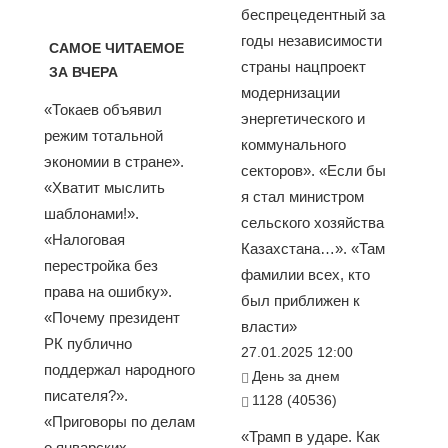
беспрецедентный за
годы независимости
САМОЕ ЧИТАЕМОЕ
страны нацпроект
ЗА ВЧЕРА
модернизации
«Токаев объявил
энергетического и
режим тотальной
коммунального
экономии в стране».
секторов». «Если бы
«Хватит мыслить
я стал министром
шаблонами!».
сельского хозяйства
«Налоговая
Казахстана…». «Там
перестройка без
фамилии всех, кто
права на ошибку».
был приближен к
«Почему президент
власти»
РК публично
27.01.2025 12:00
поддержал народного
День за днем
писателя?».
1128 (40536)
«Приговоры по делам
«Трамп в ударе. Как
о январских