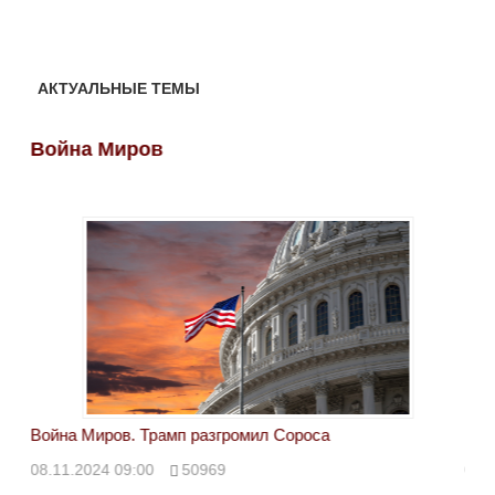
АКТУАЛЬНЫЕ ТЕМЫ
Война Миров
Во
Война Миров. Трамп разгромил Сороса
Вой
08.11.2024 09:00
50969
08.