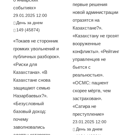
первые решения
событиях»
новой администрации
29.01.2025 12:00
отразятся на
День за днем
Казахстане?».
149 (45874)
«Казахстану не грозят
«Токаев не сторонник
вооруженные
громких увольнений и
конфликты». «Рейтинг
публичных разборок».
управленцев не
«Риски для
бьется с
Казахстана». «В
реальностью».
Казахстане снова
«ОСМС: пациент
защищают семью
скорее мёртв, чем
Назарбаевых?».
застрахован».
«Безусловный
«Сатира не
базовый доход:
преступление»
почему
23.01.2025 12:00
заволновались
День за днем
адепты «старого»