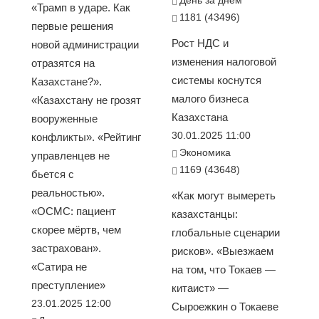
День за днем
«Трамп в ударе. Как
1181 (43496)
первые решения
Рост НДС и
новой администрации
изменения налоговой
отразятся на
системы коснутся
Казахстане?».
малого бизнеса
«Казахстану не грозят
Казахстана
вооруженные
30.01.2025 11:00
конфликты». «Рейтинг
Экономика
управленцев не
1169 (43648)
бьется с
реальностью».
«Как могут вымереть
«ОСМС: пациент
казахстанцы:
скорее мёртв, чем
глобальные сценарии
застрахован».
рисков». «Выезжаем
«Сатира не
на том, что Токаев —
преступление»
китаист» —
23.01.2025 12:00
Сыроежкин о Токаеве