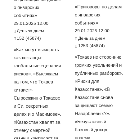
«Приговоры по делам
о январских
о январских
событиях»
событиях»
29.01.2025 12:00
День за днем
29.01.2025 12:00
152 (45874)
День за днем
1253 (45874)
«Как могут вымереть
«Токаев не сторонник
казахстанцы:
громких увольнений и
глобальные сценарии
публичных разборок».
рисков». «Выезжаем
«Риски для
на том, что Токаев —
Казахстана». «В
китаист» —
Казахстане снова
Сыроежкин о Токаеве
защищают семью
и Си, секретных
Назарбаевых?».
делах и о Масимове».
«Безусловный
«Казахстан хвалят за
базовый доход:
отмену смертной
почему
казни и критикуют за