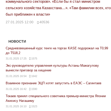
коммунального секторов». «Если бы я стал министром
сельского хозяйства Казахстана…». «Там фамилии всех, кто
был приближен к власти»
27.01.2025 12:00
40536
НОВОСТИ
Средневзвешенный курс тенге на торгах KASE подорожал на Т0,99
до Т518,2
31.01.2025 17:25
1575
Экс-руководителю управления культуры Астаны Мажагулову
вынесли приговор за хищение
31.01.2025 16:54
1642
Взаимное признание ЭЦП хотят запустить в ЕАЭС – Сагинтаев
31.01.2025 16:42
1590
Токаев принял специального советника премьер-министра Японии
Акихису Нагашиму
31.01.2025 16:10
1523