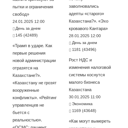
заволновались
пытки и ограничения
адепты «старого»
свобод»
Казахстана?». «Эхо
24.01.2025 12:00
День за днем
кровавого Кантара»
145 (42489)
28.01.2025 12:00
День за днем
«Трамп в ударе. Как
1181 (43496)
первые решения
Рост НДС и
новой администрации
изменения налоговой
отразятся на
системы коснутся
Казахстане?».
малого бизнеса
«Казахстану не грозят
Казахстана
вооруженные
30.01.2025 11:00
конфликты». «Рейтинг
Экономика
управленцев не
1169 (43648)
бьется с
реальностью».
«Как могут вымереть
«ОСМС: пациент