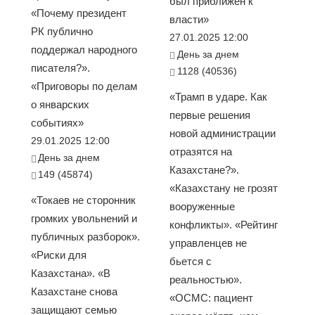
был приближен к
«Почему президент
власти»
РК публично
27.01.2025 12:00
поддержал народного
День за днем
писателя?».
1128 (40536)
«Приговоры по делам
«Трамп в ударе. Как
о январских
первые решения
событиях»
новой администрации
29.01.2025 12:00
отразятся на
День за днем
Казахстане?».
149 (45874)
«Казахстану не грозят
«Токаев не сторонник
вооруженные
громких увольнений и
конфликты». «Рейтинг
публичных разборок».
управленцев не
«Риски для
бьется с
Казахстана». «В
реальностью».
Казахстане снова
«ОСМС: пациент
защищают семью