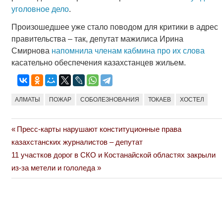
уголовное дело
.
Произошедшее уже стало поводом для критики в адрес
правительства – так, депутат мажилиса Ирина
Смирнова
напомнила членам кабмина про их слова
касательно обеспечения казахстанцев жильем.
АЛМАТЫ
ПОЖАР
СОБОЛЕЗНОВАНИЯ
ТОКАЕВ
ХОСТЕЛ
Previous
Пресс-карты нарушают конституционные права
Навигация
Post:
казахстанских журналистов – депутат
по
Next
11 участков дорог в СКО и Костанайской областях закрыли
Post:
из-за метели и гололеда
записям