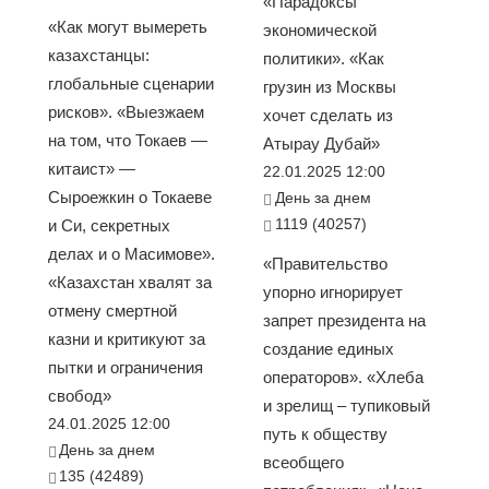
«Парадоксы
«Как могут вымереть
экономической
казахстанцы:
политики». «Как
глобальные сценарии
грузин из Москвы
рисков». «Выезжаем
хочет сделать из
на том, что Токаев —
Атырау Дубай»
китаист» —
22.01.2025 12:00
Сыроежкин о Токаеве
День за днем
1119 (40257)
и Си, секретных
делах и о Масимове».
«Правительство
«Казахстан хвалят за
упорно игнорирует
отмену смертной
запрет президента на
казни и критикуют за
создание единых
пытки и ограничения
операторов». «Хлеба
свобод»
и зрелищ – тупиковый
24.01.2025 12:00
путь к обществу
День за днем
всеобщего
135 (42489)