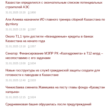
Казахстан определился с окончательным списком потенциальных
строителей АЭС
31.01.2025 15:20
1800
Али Алиева назначили ИО главного тренера сборной Казахстана по
футболу
31.01.2025 13:30
1597
Около Т1,1 трлн достигли «безнадежные» кредиты в банках
Казахстана на начало года
31.01.2025 13:18
1557
Сенатор: Финансирование МЭПР РК «Казгидромета» в Т12 млрд –
несопоставимо с его задачами
31.01.2025 13:00
1634
Новые госструктуры из служб гражданской защиты создали для
готовности к паводкам в Казахстане
31.01.2025 12:40
1533
Чинкисбаева сменила Жамишева на посту главы фонда «Қазақстан
халқына»
31.01.2025 12:15
1624
Средневековая башня обрушилась после предупреждений