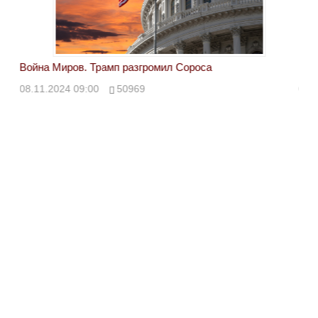
Война Миров. Трамп разгромил Сороса
Вой
08.11.2024 09:00
50969
08.