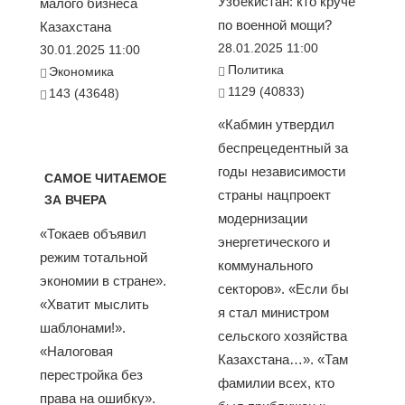
Узбекистан: кто круче
малого бизнеса
по военной мощи?
Казахстана
28.01.2025 11:00
30.01.2025 11:00
Политика
Экономика
1129 (40833)
143 (43648)
«Кабмин утвердил
беспрецедентный за
годы независимости
САМОЕ ЧИТАЕМОЕ
страны нацпроект
ЗА ВЧЕРА
модернизации
«Токаев объявил
энергетического и
режим тотальной
коммунального
экономии в стране».
секторов». «Если бы
«Хватит мыслить
я стал министром
шаблонами!».
сельского хозяйства
«Налоговая
Казахстана…». «Там
перестройка без
фамилии всех, кто
права на ошибку».