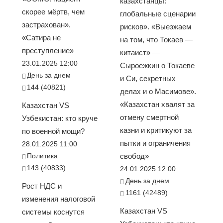
казахстанцы:
скорее мёртв, чем
глобальные сценарии
застрахован».
рисков». «Выезжаем
«Сатира не
на том, что Токаев —
преступление»
китаист» —
23.01.2025 12:00
Сыроежкин о Токаеве
День за днем
и Си, секретных
144 (40821)
делах и о Масимове».
«Казахстан хвалят за
Казахстан VS
отмену смертной
Узбекистан: кто круче
казни и критикуют за
по военной мощи?
пытки и ограничения
28.01.2025 11:00
Политика
свобод»
143 (40833)
24.01.2025 12:00
День за днем
Рост НДС и
1161 (42489)
изменения налоговой
Казахстан VS
системы коснутся