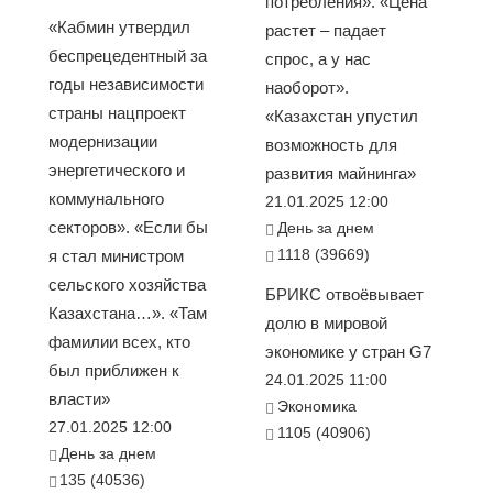
потребления». «Цена
«Кабмин утвердил
растет – падает
беспрецедентный за
спрос, а у нас
годы независимости
наоборот».
страны нацпроект
«Казахстан упустил
модернизации
возможность для
энергетического и
развития майнинга»
коммунального
21.01.2025 12:00
секторов». «Если бы
День за днем
1118 (39669)
я стал министром
сельского хозяйства
БРИКС отвоёвывает
Казахстана…». «Там
долю в мировой
фамилии всех, кто
экономике у стран G7
был приближен к
24.01.2025 11:00
власти»
Экономика
27.01.2025 12:00
1105 (40906)
День за днем
135 (40536)