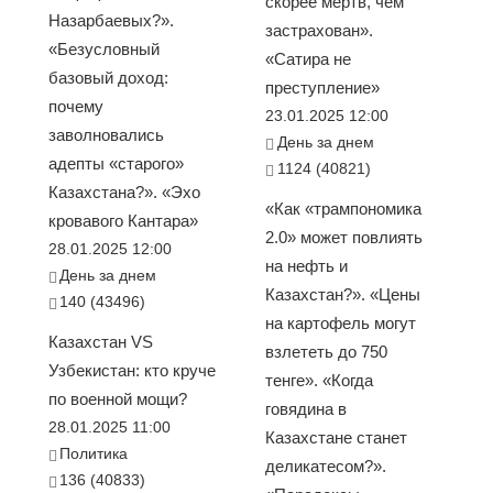
скорее мёртв, чем
Назарбаевых?».
застрахован».
«Безусловный
«Сатира не
базовый доход:
преступление»
почему
23.01.2025 12:00
заволновались
День за днем
адепты «старого»
1124 (40821)
Казахстана?». «Эхо
«Как «трампономика
кровавого Кантара»
2.0» может повлиять
28.01.2025 12:00
на нефть и
День за днем
Казахстан?». «Цены
140 (43496)
на картофель могут
Казахстан VS
взлететь до 750
Узбекистан: кто круче
тенге». «Когда
по военной мощи?
говядина в
28.01.2025 11:00
Казахстане станет
Политика
деликатесом?».
136 (40833)