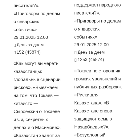
поддержал народного
писателя?».
писателя?».
«Приговоры по делам
«Приговоры по делам
о январских
о январских
событиях»
событиях»
29.01.2025 12:00
День за днем
29.01.2025 12:00
152 (45874)
День за днем
1253 (45874)
«Как могут вымереть
«Токаев не сторонник
казахстанцы:
громких увольнений и
глобальные сценарии
публичных разборок».
рисков». «Выезжаем
«Риски для
на том, что Токаев —
Казахстана». «В
китаист» —
Казахстане снова
Сыроежкин о Токаеве
защищают семью
и Си, секретных
Назарбаевых?».
делах и о Масимове».
«Безусловный
«Казахстан хвалят за