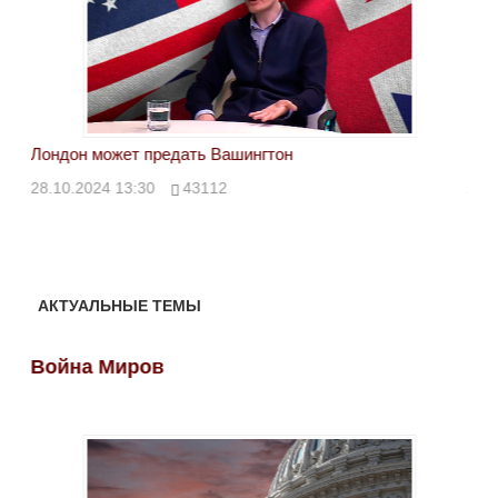
Лондон может предать Вашингтон
Эле
28.10.2024 13:30
43112
24.
АКТУАЛЬНЫЕ ТЕМЫ
Война Миров
Во