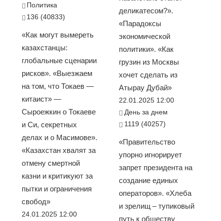
Политика
деликатесом?».
136 (40833)
«Парадоксы
«Как могут вымереть
экономической
казахстанцы:
политики». «Как
глобальные сценарии
грузин из Москвы
рисков». «Выезжаем
хочет сделать из
на том, что Токаев —
Атырау Дубай»
китаист» —
22.01.2025 12:00
Сыроежкин о Токаеве
День за днем
1119 (40257)
и Си, секретных
делах и о Масимове».
«Правительство
«Казахстан хвалят за
упорно игнорирует
отмену смертной
запрет президента на
казни и критикуют за
создание единых
пытки и ограничения
операторов». «Хлеба
свобод»
и зрелищ – тупиковый
24.01.2025 12:00
путь к обществу