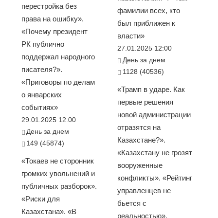
перестройка без
фамилии всех, кто
права на ошибку».
был приближен к
«Почему президент
власти»
РК публично
27.01.2025 12:00
поддержал народного
День за днем
писателя?».
1128 (40536)
«Приговоры по делам
«Трамп в ударе. Как
о январских
первые решения
событиях»
новой администрации
29.01.2025 12:00
отразятся на
День за днем
Казахстане?».
149 (45874)
«Казахстану не грозят
«Токаев не сторонник
вооруженные
громких увольнений и
конфликты». «Рейтинг
публичных разборок».
управленцев не
«Риски для
бьется с
Казахстана». «В
реальностью».