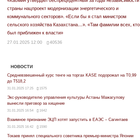
«Кабмин утвердил беспрецедентный за годы независимости
страны нацпроект модернизации энергетического и
коммунального секторов». «Если бы я стал министром
сельского хозяйства Казахстана…». «Там фамилии всех, кто
был приближен к власти»
27.01.2025 12:00
40536
НОВОСТИ
Средневзвешенный курс тенге на торгах KASE подорожал на Т0,99
до Т518,2
31.01.2025 17:25
1575
Экс-руководителю управления культуры Астаны Мажагулову
вынесли приговор за хищение
31.01.2025 16:54
1642
Взаимное признание ЭЦП хотят запустить в ЕАЭС – Сагинтаев
31.01.2025 16:42
1590
Токаев принял специального советника премьер-министра Японии