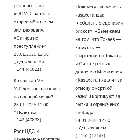
реальностью».
«Как могут вымереть
«ОСМС: пациент
казахстанцы:
скорее мёртв, чем
глобальные сценарии
застрахован».
рисков». «Выезжаем
«Сатира не
на том, что Токаев —
преступление»
китаист» —
23.01.2025 12:00
Сыроежкин о Токаеве
День за днем
и Си, секретных
144 (40821)
делах и о Масимове».
«Казахстан хвалят за
Казахстан VS
отмену смертной
Узбекистан: кто круче
казни и критикуют за
по военной мощи?
пытки и ограничения
28.01.2025 11:00
Политика
свобод»
143 (40833)
24.01.2025 12:00
День за днем
Рост НДС и
1161 (42489)
изменения налоговой