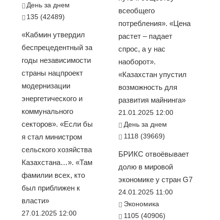
День за днем
всеобщего
135 (42489)
потребления». «Цена
«Кабмин утвердил
растет – падает
беспрецедентный за
спрос, а у нас
годы независимости
наоборот».
страны нацпроект
«Казахстан упустил
модернизации
возможность для
энергетического и
развития майнинга»
коммунального
21.01.2025 12:00
секторов». «Если бы
День за днем
1118 (39669)
я стал министром
сельского хозяйства
БРИКС отвоёвывает
Казахстана…». «Там
долю в мировой
фамилии всех, кто
экономике у стран G7
был приближен к
24.01.2025 11:00
власти»
Экономика
27.01.2025 12:00
1105 (40906)