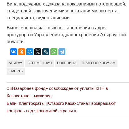
Вина подсудимых доказана показаниями потерпевшей,
свидетелей, заключениями и показаниями эксперта,
специалиста, видеозаписями.
Вынесено два частных постановления в адрес
прокурора и Управления здравоохранения Атырауской
области.
АТЫРАУ
БЕРЕМЕННАЯ
БОЛЬНИЦА
ПРИГОВОР ВРАЧАМ
СМЕРТЬ
Previous
«Назарбаев фонд» освобожден от уплаты КПН в
Навигация
Post:
Казахстане – мажилис
по
Next
Бапи: Клептократы «Старого Казахстана» возвращают
Post:
контроль над экономикой страны
записям