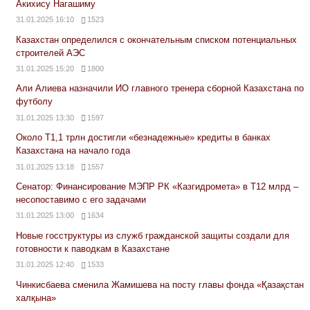
Акихису Нагашиму
31.01.2025 16:10
1523
Казахстан определился с окончательным списком потенциальных
строителей АЭС
31.01.2025 15:20
1800
Али Алиева назначили ИО главного тренера сборной Казахстана по
футболу
31.01.2025 13:30
1597
Около Т1,1 трлн достигли «безнадежные» кредиты в банках
Казахстана на начало года
31.01.2025 13:18
1557
Сенатор: Финансирование МЭПР РК «Казгидромета» в Т12 млрд –
несопоставимо с его задачами
31.01.2025 13:00
1634
Новые госструктуры из служб гражданской защиты создали для
готовности к паводкам в Казахстане
31.01.2025 12:40
1533
Чинкисбаева сменила Жамишева на посту главы фонда «Қазақстан
халқына»