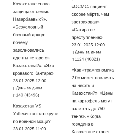
Казахстане снова
«ОСМС: пациент
защищают семью
скорее мёртв, чем
Назарбаевых?».
застрахован».
«Безусловный
«Сатира не
базовый доход:
преступление»
почему
23.01.2025 12:00
заволновались
День за днем
адепты «старого»
1124 (40821)
Казахстана?». «Эхо
«Как «трампономика
кровавого Кантара»
2.0» может повлиять
28.01.2025 12:00
на нефть и
День за днем
Казахстан?». «Цены
140 (43496)
на картофель могут
Казахстан VS
взлететь до 750
Узбекистан: кто круче
тенге». «Когда
по военной мощи?
говядина в
28.01.2025 11:00
Казахстане станет