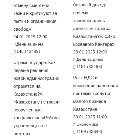
базовый доход:
отмену смертной
почему
казни и критикуют за
заволновались
пытки и ограничения
адепты «старого»
свобод»
Казахстана?». «Эхо
24.01.2025 12:00
День за днем
кровавого Кантара»
145 (42489)
28.01.2025 12:00
День за днем
«Трамп в ударе. Как
1181 (43496)
первые решения
Рост НДС и
новой администрации
изменения налоговой
отразятся на
системы коснутся
Казахстане?».
малого бизнеса
«Казахстану не грозят
Казахстана
вооруженные
30.01.2025 11:00
конфликты». «Рейтинг
Экономика
управленцев не
1169 (43648)
бьется с