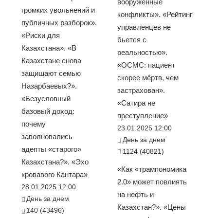
вооруженные
громких увольнений и
конфликты». «Рейтинг
публичных разборок».
управленцев не
«Риски для
бьется с
Казахстана». «В
реальностью».
Казахстане снова
«ОСМС: пациент
защищают семью
скорее мёртв, чем
Назарбаевых?».
застрахован».
«Безусловный
«Сатира не
базовый доход:
преступление»
почему
23.01.2025 12:00
заволновались
День за днем
адепты «старого»
1124 (40821)
Казахстана?». «Эхо
«Как «трампономика
кровавого Кантара»
2.0» может повлиять
28.01.2025 12:00
на нефть и
День за днем
Казахстан?». «Цены
140 (43496)