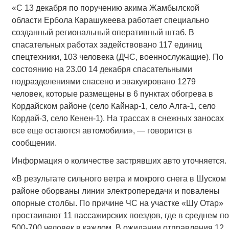
«С 13 декабря по поручению акима Жамбылской
области Ербола Карашукеева работает специально
созданный региональный оперативный штаб. В
спасательных работах задействовано 117 единиц
спецтехники, 103 человека (ДЧС, военнослужащие). По
состоянию на 23.00 14 декабря спасательными
подразделениями спасено и эвакуировано 1279
человек, которые размещены в 6 пунктах обогрева в
Кордайском районе (село Кайнар-1, село Алга-1, село
Кордай-3, село Кенен-1). На трассах в снежных заносах
все еще остаются автомобили», — говорится в
сообщении.
Информация о количестве застрявших авто уточняется.
«В результате сильного ветра и мокрого снега в Шуском
районе оборваны линии электропередачи и повалены
опорные столбы. По причине ЧС на участке «Шу Отар»
простаивают 11 пассажирских поездов, где в среднем по
500-700 человек в каждом. В ожидании отправления 12