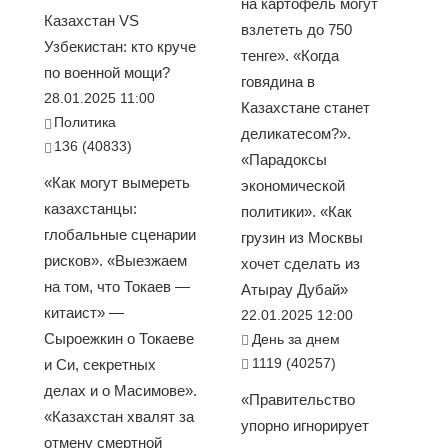
на картофель могут
Казахстан VS
взлететь до 750
Узбекистан: кто круче
тенге». «Когда
по военной мощи?
говядина в
28.01.2025 11:00
Казахстане станет
Политика
деликатесом?».
136 (40833)
«Парадоксы
«Как могут вымереть
экономической
казахстанцы:
политики». «Как
глобальные сценарии
грузин из Москвы
рисков». «Выезжаем
хочет сделать из
на том, что Токаев —
Атырау Дубай»
китаист» —
22.01.2025 12:00
Сыроежкин о Токаеве
День за днем
1119 (40257)
и Си, секретных
делах и о Масимове».
«Правительство
«Казахстан хвалят за
упорно игнорирует
отмену смертной