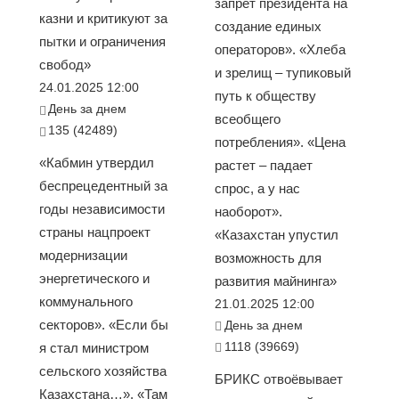
запрет президента на
казни и критикуют за
создание единых
пытки и ограничения
операторов». «Хлеба
свобод»
и зрелищ – тупиковый
24.01.2025 12:00
путь к обществу
День за днем
всеобщего
135 (42489)
потребления». «Цена
«Кабмин утвердил
растет – падает
беспрецедентный за
спрос, а у нас
годы независимости
наоборот».
страны нацпроект
«Казахстан упустил
модернизации
возможность для
энергетического и
развития майнинга»
коммунального
21.01.2025 12:00
секторов». «Если бы
День за днем
1118 (39669)
я стал министром
сельского хозяйства
БРИКС отвоёвывает
Казахстана…». «Там