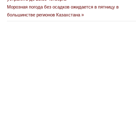
по
Next
Морозная погода без осадков ожидается в пятницу в
Post:
большинстве регионов Казахстана
записям