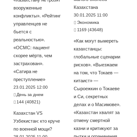
Казахстана
вооруженные
30.01.2025 11:00
конфликты». «Рейтинг
Экономика
управленцев не
1169 (43648)
бьется с
реальностью».
«Как могут вымереть
«ОСМС: пациент
казахстанцы:
скорее мёртв, чем
глобальные сценарии
застрахован».
рисков». «Выезжаем
«Сатира не
на том, что Токаев —
преступление»
китаист» —
23.01.2025 12:00
Сыроежкин о Токаеве
День за днем
и Си, секретных
144 (40821)
делах и о Масимове».
«Казахстан хвалят за
Казахстан VS
отмену смертной
Узбекистан: кто круче
казни и критикуют за
по военной мощи?
пытки и ограничения
28.01.2025 11:00