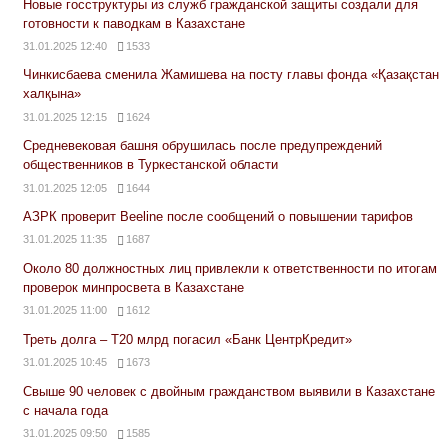
Новые госструктуры из служб гражданской защиты создали для
готовности к паводкам в Казахстане
31.01.2025 12:40
1533
Чинкисбаева сменила Жамишева на посту главы фонда «Қазақстан
халқына»
31.01.2025 12:15
1624
Средневековая башня обрушилась после предупреждений
общественников в Туркестанской области
31.01.2025 12:05
1644
АЗРК проверит Beeline после сообщений о повышении тарифов
31.01.2025 11:35
1687
Около 80 должностных лиц привлекли к ответственности по итогам
проверок минпросвета в Казахстане
31.01.2025 11:00
1612
Треть долга – Т20 млрд погасил «Банк ЦентрКредит»
31.01.2025 10:45
1673
Свыше 90 человек с двойным гражданством выявили в Казахстане
с начала года
31.01.2025 09:50
1585