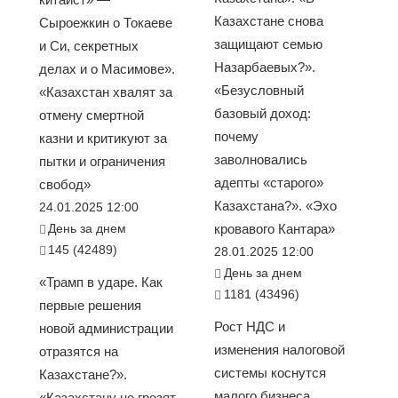
Казахстане снова
Сыроежкин о Токаеве
защищают семью
и Си, секретных
Назарбаевых?».
делах и о Масимове».
«Безусловный
«Казахстан хвалят за
базовый доход:
отмену смертной
почему
казни и критикуют за
заволновались
пытки и ограничения
адепты «старого»
свобод»
Казахстана?». «Эхо
24.01.2025 12:00
День за днем
кровавого Кантара»
145 (42489)
28.01.2025 12:00
День за днем
«Трамп в ударе. Как
1181 (43496)
первые решения
Рост НДС и
новой администрации
изменения налоговой
отразятся на
системы коснутся
Казахстане?».
малого бизнеса
«Казахстану не грозят