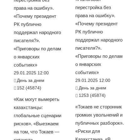
перестройка без
права на ошибку».
права на ошибку».
«Почему президент
«Почему президент
РК публично
РК публично
поддержал народного
поддержал народного
писателя?».
писателя?».
«Приговоры по делам
«Приговоры по делам
о январских
о январских
событиях»
событиях»
29.01.2025 12:00
День за днем
29.01.2025 12:00
152 (45874)
День за днем
1253 (45874)
«Как могут вымереть
«Токаев не сторонник
казахстанцы:
громких увольнений и
глобальные сценарии
публичных разборок».
рисков». «Выезжаем
«Риски для
на том, что Токаев —
Казахстана». «В
китаист» —