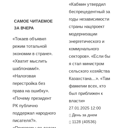
«Кабмин утвердил
беспрецедентный за
годы независимости
САМОЕ ЧИТАЕМОЕ
страны нацпроект
ЗА ВЧЕРА
модернизации
«Токаев объявил
энергетического и
режим тотальной
коммунального
экономии в стране».
секторов». «Если бы
«Хватит мыслить
я стал министром
шаблонами!».
сельского хозяйства
«Налоговая
Казахстана…». «Там
перестройка без
фамилии всех, кто
права на ошибку».
был приближен к
«Почему президент
власти»
РК публично
27.01.2025 12:00
поддержал народного
День за днем
писателя?».
1128 (40536)
«Приговоры по делам