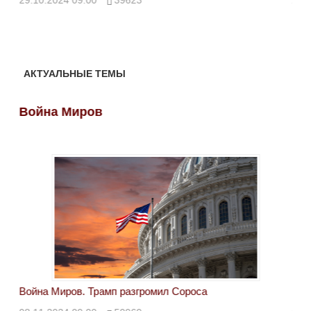
29.10.2024 09:00
39623
28.
АКТУАЛЬНЫЕ ТЕМЫ
Война Миров
Во
Война Миров. Трамп разгромил Сороса
Вой