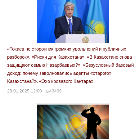
«Токаев не сторонник громких увольнений и публичных
разборок». «Риски для Казахстана». «В Казахстане снова
защищают семью Назарбаевых?». «Безусловный базовый
доход: почему заволновались адепты «старого»
Казахстана?». «Эхо кровавого Кантара»
28.01.2025 12:00
43496