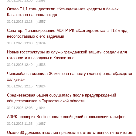
31.01.2025 13:30
1597
Около Т1,1 трлн достигли «безнадежные» кредиты в банках
Казахстана на начало года
31.01.2025 13:18
1557
Сенатор: Финансирование МЭПР РК «Казгидромета» в Т12 млрд –
несопоставимо с его задачами
31.01.2025 13:00
1634
Новые госструктуры из служб гражданской защиты создали для
готовности к паводкам в Казахстане
31.01.2025 12:40
1533
Чинкисбаева сменила Жамишева на посту главы фонда «Қазақстан
халқына»
31.01.2025 12:15
1624
Средневековая башня обрушилась после предупреждений
общественников в Туркестанской области
31.01.2025 12:05
1644
АЗРК проверит Beeline после сообщений о повышении тарифов
31.01.2025 11:35
1687
Около 80 должностных лиц привлекли к ответственности по итогам