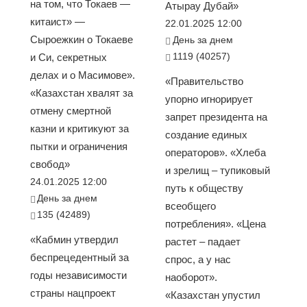
на том, что Токаев —
Атырау Дубай»
китаист» —
22.01.2025 12:00
Сыроежкин о Токаеве
День за днем
1119 (40257)
и Си, секретных
делах и о Масимове».
«Правительство
«Казахстан хвалят за
упорно игнорирует
отмену смертной
запрет президента на
казни и критикуют за
создание единых
пытки и ограничения
операторов». «Хлеба
свобод»
и зрелищ – тупиковый
24.01.2025 12:00
путь к обществу
День за днем
всеобщего
135 (42489)
потребления». «Цена
«Кабмин утвердил
растет – падает
беспрецедентный за
спрос, а у нас
годы независимости
наоборот».
страны нацпроект
«Казахстан упустил