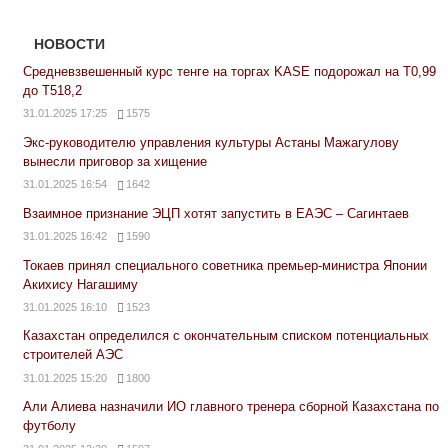
НОВОСТИ
Средневзвешенный курс тенге на торгах KASE подорожал на Т0,99
до Т518,2
31.01.2025 17:25
1575
Экс-руководителю управления культуры Астаны Мажагулову
вынесли приговор за хищение
31.01.2025 16:54
1642
Взаимное признание ЭЦП хотят запустить в ЕАЭС – Сагинтаев
31.01.2025 16:42
1590
Токаев принял специального советника премьер-министра Японии
Акихису Нагашиму
31.01.2025 16:10
1523
Казахстан определился с окончательным списком потенциальных
строителей АЭС
31.01.2025 15:20
1800
Али Алиева назначили ИО главного тренера сборной Казахстана по
футболу