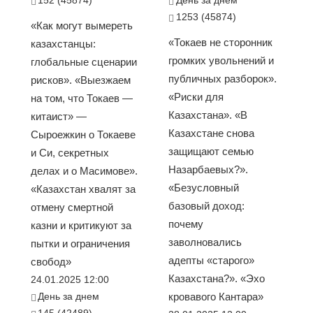
152 (45874)
День за днем
1253 (45874)
«Как могут вымереть
«Токаев не сторонник
казахстанцы:
громких увольнений и
глобальные сценарии
публичных разборок».
рисков». «Выезжаем
«Риски для
на том, что Токаев —
Казахстана». «В
китаист» —
Казахстане снова
Сыроежкин о Токаеве
защищают семью
и Си, секретных
Назарбаевых?».
делах и о Масимове».
«Безусловный
«Казахстан хвалят за
базовый доход:
отмену смертной
почему
казни и критикуют за
заволновались
пытки и ограничения
адепты «старого»
свобод»
Казахстана?». «Эхо
24.01.2025 12:00
День за днем
кровавого Кантара»