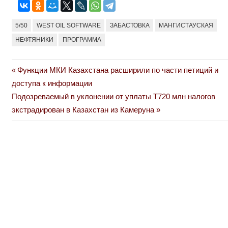
5/50
WEST OIL SOFTWARE
ЗАБАСТОВКА
МАНГИСТАУСКАЯ
НЕФТЯНИКИ
ПРОГРАММА
Previous
Функции МКИ Казахстана расширили по части петиций и
Навигация
Post:
доступа к информации
по
Next
Подозреваемый в уклонении от уплаты Т720 млн налогов
Post:
экстрадирован в Казахстан из Камеруна
записям