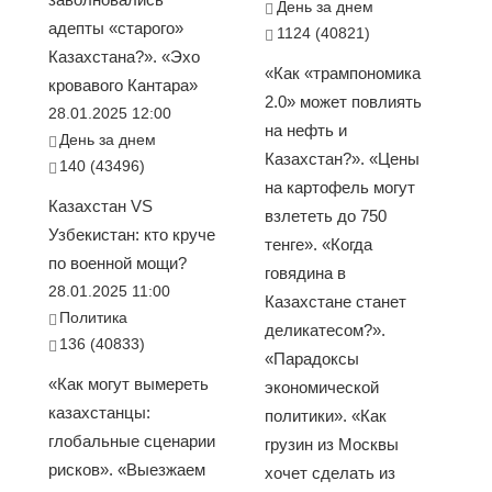
День за днем
адепты «старого»
1124 (40821)
Казахстана?». «Эхо
«Как «трампономика
кровавого Кантара»
2.0» может повлиять
28.01.2025 12:00
на нефть и
День за днем
Казахстан?». «Цены
140 (43496)
на картофель могут
Казахстан VS
взлететь до 750
Узбекистан: кто круче
тенге». «Когда
по военной мощи?
говядина в
28.01.2025 11:00
Казахстане станет
Политика
деликатесом?».
136 (40833)
«Парадоксы
«Как могут вымереть
экономической
казахстанцы:
политики». «Как
глобальные сценарии
грузин из Москвы
рисков». «Выезжаем
хочет сделать из