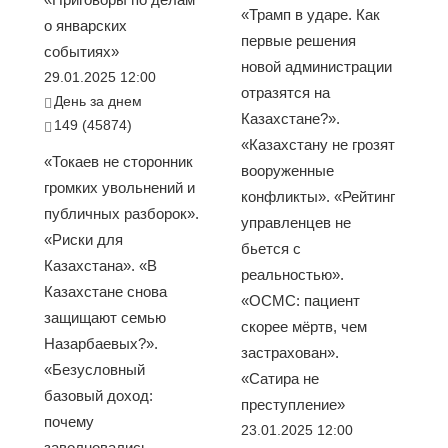
«Трамп в ударе. Как
о январских
первые решения
событиях»
новой администрации
29.01.2025 12:00
отразятся на
День за днем
Казахстане?».
149 (45874)
«Казахстану не грозят
«Токаев не сторонник
вооруженные
громких увольнений и
конфликты». «Рейтинг
публичных разборок».
управленцев не
«Риски для
бьется с
Казахстана». «В
реальностью».
Казахстане снова
«ОСМС: пациент
защищают семью
скорее мёртв, чем
Назарбаевых?».
застрахован».
«Безусловный
«Сатира не
базовый доход:
преступление»
почему
23.01.2025 12:00
заволновались