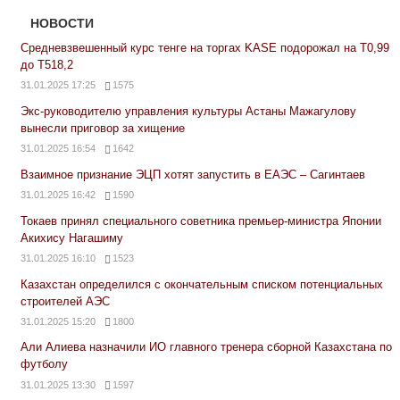
НОВОСТИ
Средневзвешенный курс тенге на торгах KASE подорожал на Т0,99
до Т518,2
31.01.2025 17:25
1575
Экс-руководителю управления культуры Астаны Мажагулову
вынесли приговор за хищение
31.01.2025 16:54
1642
Взаимное признание ЭЦП хотят запустить в ЕАЭС – Сагинтаев
31.01.2025 16:42
1590
Токаев принял специального советника премьер-министра Японии
Акихису Нагашиму
31.01.2025 16:10
1523
Казахстан определился с окончательным списком потенциальных
строителей АЭС
31.01.2025 15:20
1800
Али Алиева назначили ИО главного тренера сборной Казахстана по
футболу
31.01.2025 13:30
1597