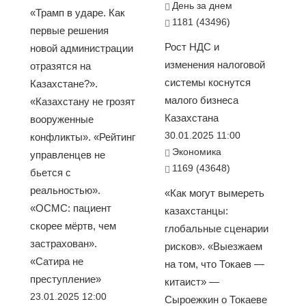
День за днем
«Трамп в ударе. Как
1181 (43496)
первые решения
Рост НДС и
новой администрации
изменения налоговой
отразятся на
системы коснутся
Казахстане?».
малого бизнеса
«Казахстану не грозят
Казахстана
вооруженные
30.01.2025 11:00
конфликты». «Рейтинг
Экономика
управленцев не
1169 (43648)
бьется с
реальностью».
«Как могут вымереть
«ОСМС: пациент
казахстанцы:
скорее мёртв, чем
глобальные сценарии
застрахован».
рисков». «Выезжаем
«Сатира не
на том, что Токаев —
преступление»
китаист» —
23.01.2025 12:00
Сыроежкин о Токаеве