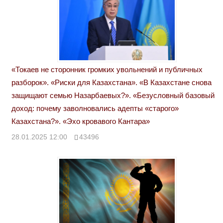
«Токаев не сторонник громких увольнений и публичных
разборок». «Риски для Казахстана». «В Казахстане снова
защищают семью Назарбаевых?». «Безусловный базовый
доход: почему заволновались адепты «старого»
Казахстана?». «Эхо кровавого Кантара»
28.01.2025 12:00
43496