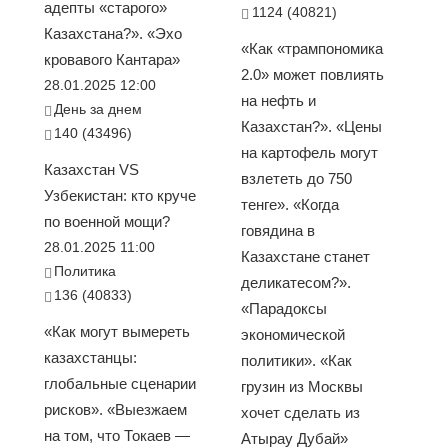
адепты «старого»
1124 (40821)
Казахстана?». «Эхо
«Как «трампономика
кровавого Кантара»
2.0» может повлиять
28.01.2025 12:00
на нефть и
День за днем
Казахстан?». «Цены
140 (43496)
на картофель могут
Казахстан VS
взлететь до 750
Узбекистан: кто круче
тенге». «Когда
по военной мощи?
говядина в
28.01.2025 11:00
Казахстане станет
Политика
деликатесом?».
136 (40833)
«Парадоксы
«Как могут вымереть
экономической
казахстанцы:
политики». «Как
глобальные сценарии
грузин из Москвы
рисков». «Выезжаем
хочет сделать из
на том, что Токаев —
Атырау Дубай»