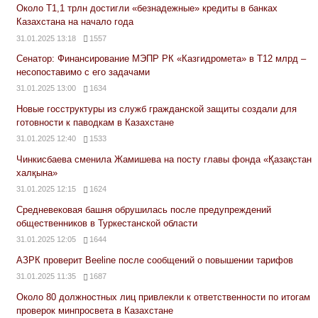
Около Т1,1 трлн достигли «безнадежные» кредиты в банках
Казахстана на начало года
31.01.2025 13:18
1557
Сенатор: Финансирование МЭПР РК «Казгидромета» в Т12 млрд –
несопоставимо с его задачами
31.01.2025 13:00
1634
Новые госструктуры из служб гражданской защиты создали для
готовности к паводкам в Казахстане
31.01.2025 12:40
1533
Чинкисбаева сменила Жамишева на посту главы фонда «Қазақстан
халқына»
31.01.2025 12:15
1624
Средневековая башня обрушилась после предупреждений
общественников в Туркестанской области
31.01.2025 12:05
1644
АЗРК проверит Beeline после сообщений о повышении тарифов
31.01.2025 11:35
1687
Около 80 должностных лиц привлекли к ответственности по итогам
проверок минпросвета в Казахстане