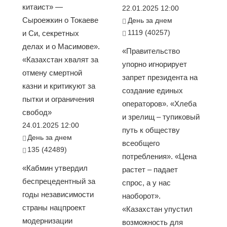
китаист» —
22.01.2025 12:00
Сыроежкин о Токаеве
День за днем
1119 (40257)
и Си, секретных
делах и о Масимове».
«Правительство
«Казахстан хвалят за
упорно игнорирует
отмену смертной
запрет президента на
казни и критикуют за
создание единых
пытки и ограничения
операторов». «Хлеба
свобод»
и зрелищ – тупиковый
24.01.2025 12:00
путь к обществу
День за днем
всеобщего
135 (42489)
потребления». «Цена
«Кабмин утвердил
растет – падает
беспрецедентный за
спрос, а у нас
годы независимости
наоборот».
страны нацпроект
«Казахстан упустил
модернизации
возможность для