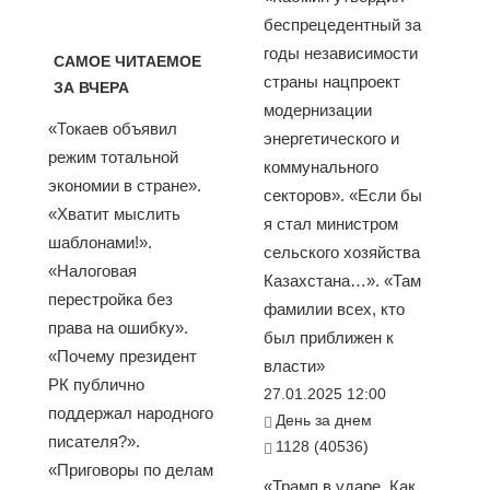
беспрецедентный за
годы независимости
САМОЕ ЧИТАЕМОЕ
страны нацпроект
ЗА ВЧЕРА
модернизации
«Токаев объявил
энергетического и
режим тотальной
коммунального
экономии в стране».
секторов». «Если бы
«Хватит мыслить
я стал министром
шаблонами!».
сельского хозяйства
«Налоговая
Казахстана…». «Там
перестройка без
фамилии всех, кто
права на ошибку».
был приближен к
«Почему президент
власти»
РК публично
27.01.2025 12:00
поддержал народного
День за днем
писателя?».
1128 (40536)
«Приговоры по делам
«Трамп в ударе. Как