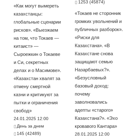
1253 (45874)
«Как могут вымереть
«Токаев не сторонник
казахстанцы:
громких увольнений и
глобальные сценарии
публичных разборок».
рисков». «Выезжаем
«Риски для
на том, что Токаев —
Казахстана». «В
китаист» —
Казахстане снова
Сыроежкин о Токаеве
защищают семью
и Си, секретных
Назарбаевых?».
делах и о Масимове».
«Безусловный
«Казахстан хвалят за
базовый доход:
отмену смертной
почему
казни и критикуют за
заволновались
пытки и ограничения
адепты «старого»
свобод»
Казахстана?». «Эхо
24.01.2025 12:00
День за днем
кровавого Кантара»
145 (42489)
28.01.2025 12:00