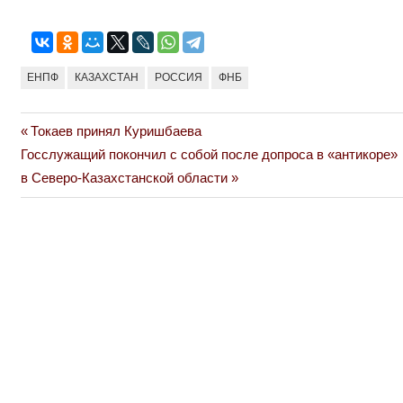
ЕНПФ
КАЗАХСТАН
РОССИЯ
ФНБ
Previous
Токаев принял Куришбаева
Навигация
Next
Post:
Госслужащий покончил с собой после допроса в «антикоре»
по
Post:
в Северо-Казахстанской области
записям