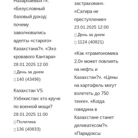
Назарбаевых?».
застрахован».
«Безусловный
«Сатира не
базовый доход:
преступление»
почему
23.01.2025 12:00
заволновались
День за днем
адепты «старого»
1124 (40821)
Казахстана?». «Эхо
«Как «трампономика
кровавого Кантара»
2.0» может повлиять
28.01.2025 12:00
на нефть и
День за днем
Казахстан?». «Цены
140 (43496)
на картофель могут
Казахстан VS
взлететь до 750
Узбекистан: кто круче
тенге». «Когда
по военной мощи?
говядина в
28.01.2025 11:00
Казахстане станет
Политика
деликатесом?».
136 (40833)
«Парадоксы