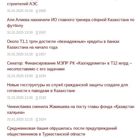
строителей АЭС
31.01.2025 15:20
1800
Али Алиева назначили ИО главного тренера сборной Казахстана по
футболу
31.01.2025 13:30
1597
Около Т1,1 трлн достигли «безнадежные» кредиты в банках
Казахстана на начало года
31.01.2025 13:18
1557
Сенатор: Финансирование МЭПР РК «Казгидромета» в Т12 млрд –
несопоставимо с его задачами
31.01.2025 13:00
1634
Новые госструктуры из служб гражданской защиты создали для
готовности к паводкам в Казахстане
31.01.2025 12:40
1533
Чинкисбаева сменила Жамишева на посту главы фонда «Қазақстан
халқына»
31.01.2025 12:15
1624
Средневековая башня обрушилась после предупреждений
общественников в Туркестанской области