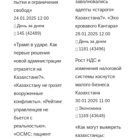
заволновались
пытки и ограничения
адепты «старого»
свобод»
Казахстана?». «Эхо
24.01.2025 12:00
День за днем
кровавого Кантара»
145 (42489)
28.01.2025 12:00
День за днем
«Трамп в ударе. Как
1181 (43496)
первые решения
Рост НДС и
новой администрации
изменения налоговой
отразятся на
системы коснутся
Казахстане?».
малого бизнеса
«Казахстану не грозят
Казахстана
вооруженные
30.01.2025 11:00
конфликты». «Рейтинг
Экономика
управленцев не
1169 (43648)
бьется с
реальностью».
«Как могут вымереть
«ОСМС: пациент
казахстанцы: