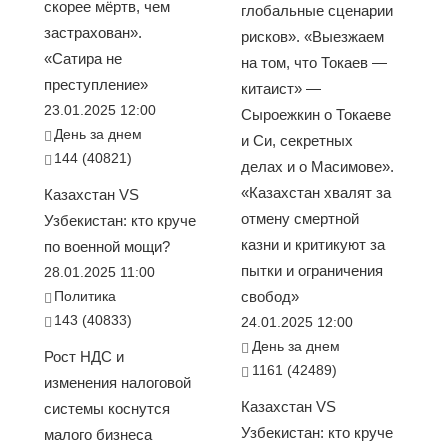
скорее мёртв, чем
глобальные сценарии
застрахован».
рисков». «Выезжаем
«Сатира не
на том, что Токаев —
преступление»
китаист» —
23.01.2025 12:00
Сыроежкин о Токаеве
День за днем
и Си, секретных
144 (40821)
делах и о Масимове».
«Казахстан хвалят за
Казахстан VS
отмену смертной
Узбекистан: кто круче
казни и критикуют за
по военной мощи?
пытки и ограничения
28.01.2025 11:00
Политика
свобод»
143 (40833)
24.01.2025 12:00
День за днем
Рост НДС и
1161 (42489)
изменения налоговой
Казахстан VS
системы коснутся
Узбекистан: кто круче
малого бизнеса