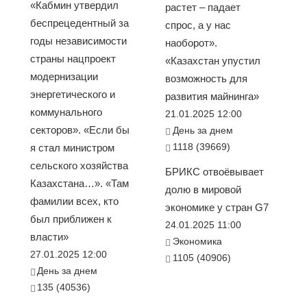
«Кабмин утвердил
растет – падает
беспрецедентный за
спрос, а у нас
годы независимости
наоборот».
страны нацпроект
«Казахстан упустил
модернизации
возможность для
энергетического и
развития майнинга»
коммунального
21.01.2025 12:00
секторов». «Если бы
День за днем
1118 (39669)
я стал министром
сельского хозяйства
БРИКС отвоёвывает
Казахстана…». «Там
долю в мировой
фамилии всех, кто
экономике у стран G7
был приближен к
24.01.2025 11:00
власти»
Экономика
27.01.2025 12:00
1105 (40906)
День за днем
135 (40536)