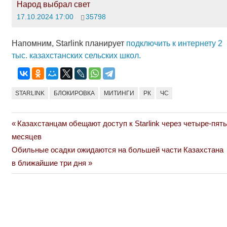
Народ выбрал свет
17.10.2024 17:00
35798
Напомним, Starlink планирует
подключить к интернету 2
тыс. казахстанских сельских школ.
STARLINK
БЛОКИРОВКА
МИТИНГИ
РК
ЧС
Previous
Казахстанцам обещают доступ к Starlink через четыре-пять
Навигация
Post:
месяцев
по
Next
Обильные осадки ожидаются на большей части Казахстана
Post:
в ближайшие три дня
записям