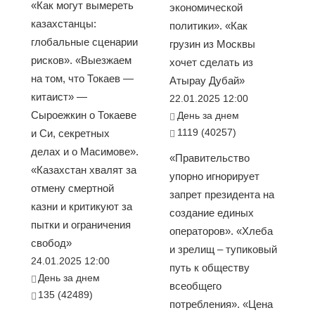
«Как могут вымереть
экономической
казахстанцы:
политики». «Как
глобальные сценарии
грузин из Москвы
рисков». «Выезжаем
хочет сделать из
на том, что Токаев —
Атырау Дубай»
китаист» —
22.01.2025 12:00
Сыроежкин о Токаеве
День за днем
1119 (40257)
и Си, секретных
делах и о Масимове».
«Правительство
«Казахстан хвалят за
упорно игнорирует
отмену смертной
запрет президента на
казни и критикуют за
создание единых
пытки и ограничения
операторов». «Хлеба
свобод»
и зрелищ – тупиковый
24.01.2025 12:00
путь к обществу
День за днем
всеобщего
135 (42489)
потребления». «Цена