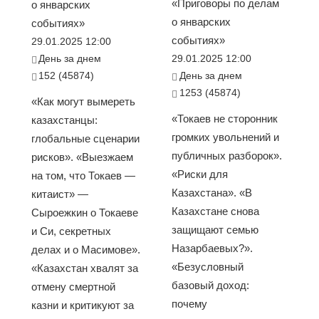
«Приговоры по делам
о январских
о январских
событиях»
событиях»
29.01.2025 12:00
День за днем
29.01.2025 12:00
152 (45874)
День за днем
1253 (45874)
«Как могут вымереть
«Токаев не сторонник
казахстанцы:
громких увольнений и
глобальные сценарии
публичных разборок».
рисков». «Выезжаем
«Риски для
на том, что Токаев —
Казахстана». «В
китаист» —
Казахстане снова
Сыроежкин о Токаеве
защищают семью
и Си, секретных
Назарбаевых?».
делах и о Масимове».
«Безусловный
«Казахстан хвалят за
базовый доход:
отмену смертной
почему
казни и критикуют за