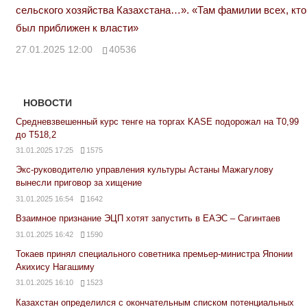
сельского хозяйства Казахстана…». «Там фамилии всех, кто
был приближен к власти»
27.01.2025 12:00
40536
НОВОСТИ
Средневзвешенный курс тенге на торгах KASE подорожал на Т0,99
до Т518,2
31.01.2025 17:25
1575
Экс-руководителю управления культуры Астаны Мажагулову
вынесли приговор за хищение
31.01.2025 16:54
1642
Взаимное признание ЭЦП хотят запустить в ЕАЭС – Сагинтаев
31.01.2025 16:42
1590
Токаев принял специального советника премьер-министра Японии
Акихису Нагашиму
31.01.2025 16:10
1523
Казахстан определился с окончательным списком потенциальных