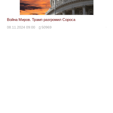
Война Миров. Трамп разгромил Сороса
Вой
08.11.2024 09:00
50969
08.