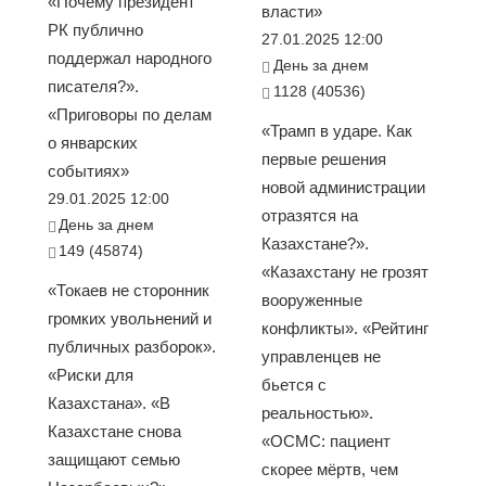
«Почему президент
власти»
РК публично
27.01.2025 12:00
поддержал народного
День за днем
писателя?».
1128 (40536)
«Приговоры по делам
«Трамп в ударе. Как
о январских
первые решения
событиях»
новой администрации
29.01.2025 12:00
отразятся на
День за днем
Казахстане?».
149 (45874)
«Казахстану не грозят
«Токаев не сторонник
вооруженные
громких увольнений и
конфликты». «Рейтинг
публичных разборок».
управленцев не
«Риски для
бьется с
Казахстана». «В
реальностью».
Казахстане снова
«ОСМС: пациент
защищают семью
скорее мёртв, чем