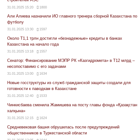
31.01.2025 15:20
1800
Али Алиева назначили ИО главного тренера сборной Казахстана по
футболу
31.01.2025 13:30
1597
Около Т1,1 трлн достигли «безнадежные» кредиты в банках
Казахстана на начало года
31.01.2025 13:18
1557
Сенатор: Финансирование МЭПР РК «Казгидромета» в Т12 млрд –
несопоставимо с его задачами
31.01.2025 13:00
1634
Новые госструктуры из служб гражданской защиты создали для
готовности к паводкам в Казахстане
31.01.2025 12:40
1533
Чинкисбаева сменила Жамишева на посту главы фонда «Қазақстан
халқына»
31.01.2025 12:15
1624
Средневековая башня обрушилась после предупреждений
общественников в Туркестанской области