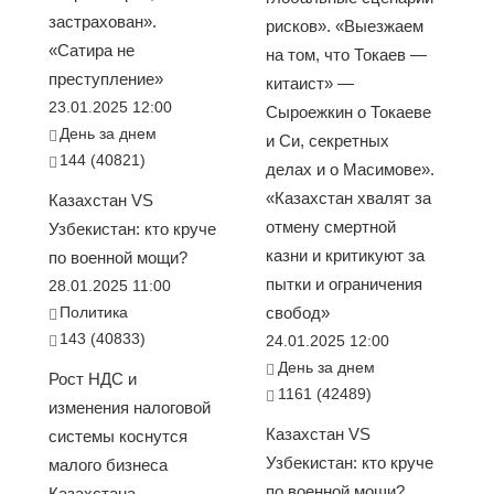
застрахован».
рисков». «Выезжаем
«Сатира не
на том, что Токаев —
преступление»
китаист» —
23.01.2025 12:00
Сыроежкин о Токаеве
День за днем
и Си, секретных
144 (40821)
делах и о Масимове».
«Казахстан хвалят за
Казахстан VS
отмену смертной
Узбекистан: кто круче
казни и критикуют за
по военной мощи?
пытки и ограничения
28.01.2025 11:00
Политика
свобод»
143 (40833)
24.01.2025 12:00
День за днем
Рост НДС и
1161 (42489)
изменения налоговой
Казахстан VS
системы коснутся
Узбекистан: кто круче
малого бизнеса
по военной мощи?
Казахстана