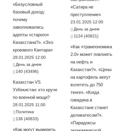
«Безусловный
«Сатира не
базовый доход:
преступление»
почему
23.01.2025 12:00
заволновались
День за днем
адепты «старого»
1124 (40821)
Казахстана?». «Эхо
«Как «трампономика
кровавого Кантара»
2.0» может повлиять
28.01.2025 12:00
на нефть и
День за днем
Казахстан?». «Цены
140 (43496)
на картофель могут
Казахстан VS
взлететь до 750
Узбекистан: кто круче
тенге». «Когда
по военной мощи?
говядина в
28.01.2025 11:00
Казахстане станет
Политика
деликатесом?».
136 (40833)
«Парадоксы
«Как могут вымереть
экономической