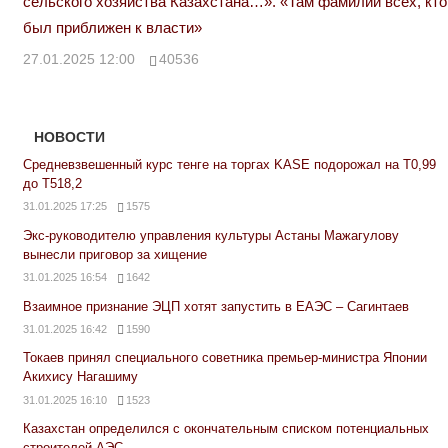
сельского хозяйства Казахстана…». «Там фамилии всех, кто
был приближен к власти»
27.01.2025 12:00
40536
НОВОСТИ
Средневзвешенный курс тенге на торгах KASE подорожал на Т0,99
до Т518,2
31.01.2025 17:25
1575
Экс-руководителю управления культуры Астаны Мажагулову
вынесли приговор за хищение
31.01.2025 16:54
1642
Взаимное признание ЭЦП хотят запустить в ЕАЭС – Сагинтаев
31.01.2025 16:42
1590
Токаев принял специального советника премьер-министра Японии
Акихису Нагашиму
31.01.2025 16:10
1523
Казахстан определился с окончательным списком потенциальных
строителей АЭС