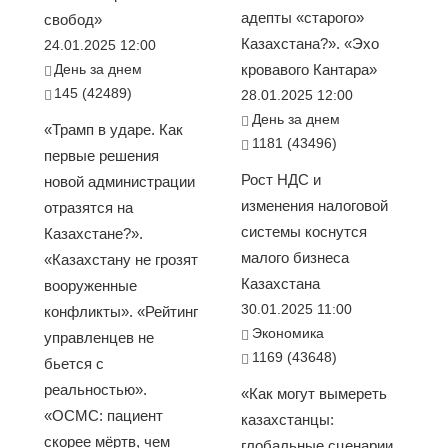
адепты «старого»
свобод»
Казахстана?». «Эхо
24.01.2025 12:00
День за днем
кровавого Кантара»
145 (42489)
28.01.2025 12:00
День за днем
«Трамп в ударе. Как
1181 (43496)
первые решения
Рост НДС и
новой администрации
изменения налоговой
отразятся на
системы коснутся
Казахстане?».
малого бизнеса
«Казахстану не грозят
Казахстана
вооруженные
30.01.2025 11:00
конфликты». «Рейтинг
Экономика
управленцев не
1169 (43648)
бьется с
реальностью».
«Как могут вымереть
«ОСМС: пациент
казахстанцы:
скорее мёртв, чем
глобальные сценарии