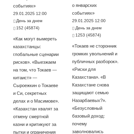
о январских
событиях»
событиях»
29.01.2025 12:00
День за днем
29.01.2025 12:00
152 (45874)
День за днем
1253 (45874)
«Как могут вымереть
«Токаев не сторонник
казахстанцы:
громких увольнений и
глобальные сценарии
публичных разборок».
рисков». «Выезжаем
«Риски для
на том, что Токаев —
Казахстана». «В
китаист» —
Казахстане снова
Сыроежкин о Токаеве
защищают семью
и Си, секретных
Назарбаевых?».
делах и о Масимове».
«Безусловный
«Казахстан хвалят за
базовый доход:
отмену смертной
почему
казни и критикуют за
заволновались
пытки и ограничения