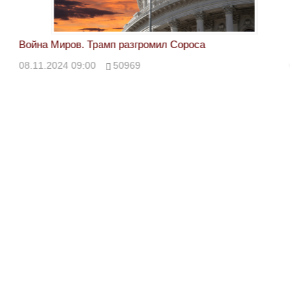
Война Миров. Трамп разгромил Сороса
Вой
08.11.2024 09:00
50969
08.