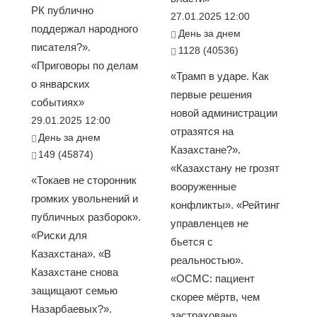
РК публично
27.01.2025 12:00
поддержал народного
День за днем
писателя?».
1128 (40536)
«Приговоры по делам
«Трамп в ударе. Как
о январских
первые решения
событиях»
новой администрации
29.01.2025 12:00
отразятся на
День за днем
Казахстане?».
149 (45874)
«Казахстану не грозят
«Токаев не сторонник
вооруженные
громких увольнений и
конфликты». «Рейтинг
публичных разборок».
управленцев не
«Риски для
бьется с
Казахстана». «В
реальностью».
Казахстане снова
«ОСМС: пациент
защищают семью
скорее мёртв, чем
Назарбаевых?».
застрахован».