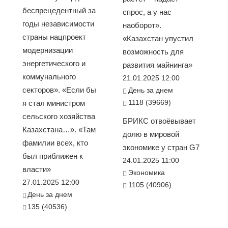
беспрецедентный за
спрос, а у нас
годы независимости
наоборот».
страны нацпроект
«Казахстан упустил
модернизации
возможность для
энергетического и
развития майнинга»
коммунального
21.01.2025 12:00
секторов». «Если бы
День за днем
1118 (39669)
я стал министром
сельского хозяйства
БРИКС отвоёвывает
Казахстана…». «Там
долю в мировой
фамилии всех, кто
экономике у стран G7
был приближен к
24.01.2025 11:00
власти»
Экономика
27.01.2025 12:00
1105 (40906)
День за днем
135 (40536)