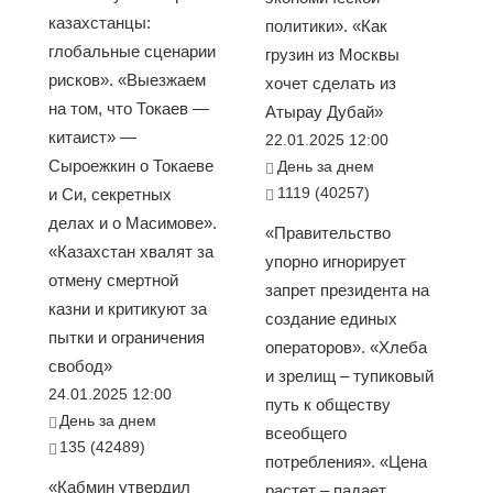
казахстанцы:
политики». «Как
глобальные сценарии
грузин из Москвы
рисков». «Выезжаем
хочет сделать из
на том, что Токаев —
Атырау Дубай»
китаист» —
22.01.2025 12:00
Сыроежкин о Токаеве
День за днем
1119 (40257)
и Си, секретных
делах и о Масимове».
«Правительство
«Казахстан хвалят за
упорно игнорирует
отмену смертной
запрет президента на
казни и критикуют за
создание единых
пытки и ограничения
операторов». «Хлеба
свобод»
и зрелищ – тупиковый
24.01.2025 12:00
путь к обществу
День за днем
всеобщего
135 (42489)
потребления». «Цена
«Кабмин утвердил
растет – падает