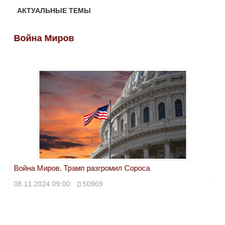
АКТУАЛЬНЫЕ ТЕМЫ
Война Миров
Во
Война Миров. Трамп разгромил Сороса
Вой
08.11.2024 09:00
50969
08.