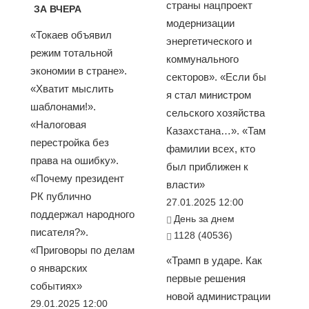
страны нацпроект
ЗА ВЧЕРА
модернизации
«Токаев объявил
энергетического и
режим тотальной
коммунального
экономии в стране».
секторов». «Если бы
«Хватит мыслить
я стал министром
шаблонами!».
сельского хозяйства
«Налоговая
Казахстана…». «Там
перестройка без
фамилии всех, кто
права на ошибку».
был приближен к
«Почему президент
власти»
РК публично
27.01.2025 12:00
поддержал народного
День за днем
писателя?».
1128 (40536)
«Приговоры по делам
«Трамп в ударе. Как
о январских
первые решения
событиях»
новой администрации
29.01.2025 12:00