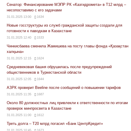
Сенатор: Финансирование МЭПР РК «Казгидромета» в Т12 млрд –
несопоставимо с его задачами
31.01.2025 13:00
1634
Новые госструктуры из служб гражданской защиты создали для
готовности к паводкам в Казахстане
31.01.2025 12:40
1533
Чинкисбаева сменила Жамишева на посту главы фонда «Қазақстан
халқына»
31.01.2025 12:15
1624
Средневековая башня обрушилась после предупреждений
общественников в Туркестанской области
31.01.2025 12:05
1644
АЗРК проверит Beeline после сообщений о повышении тарифов
31.01.2025 11:35
1687
Около 80 должностных лиц привлекли к ответственности по итогам
проверок минпросвета в Казахстане
31.01.2025 11:00
1612
Треть долга – Т20 млрд погасил «Банк ЦентрКредит»
31.01.2025 10:45
1673