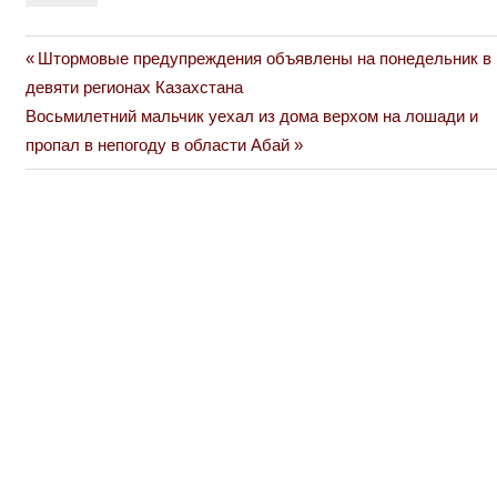
Previous
Штормовые предупреждения объявлены на понедельник в
Навигация
Post:
девяти регионах Казахстана
по
Next
Восьмилетний мальчик уехал из дома верхом на лошади и
Post:
пропал в непогоду в области Абай
записям