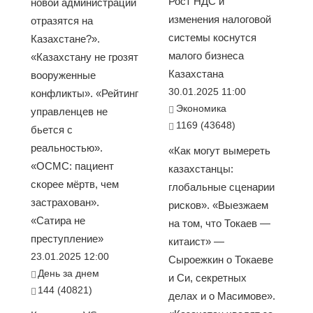
Рост НДС и
новой администрации
изменения налоговой
отразятся на
системы коснутся
Казахстане?».
малого бизнеса
«Казахстану не грозят
Казахстана
вооруженные
30.01.2025 11:00
конфликты». «Рейтинг
Экономика
управленцев не
1169 (43648)
бьется с
реальностью».
«Как могут вымереть
«ОСМС: пациент
казахстанцы:
скорее мёртв, чем
глобальные сценарии
застрахован».
рисков». «Выезжаем
«Сатира не
на том, что Токаев —
преступление»
китаист» —
23.01.2025 12:00
Сыроежкин о Токаеве
День за днем
и Си, секретных
144 (40821)
делах и о Масимове».