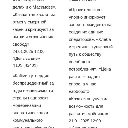
делах и о Масимове».
«Правительство
«Казахстан хвалят за
упорно игнорирует
отмену смертной
запрет президента на
казни и критикуют за
создание единых
пытки и ограничения
операторов». «Хлеба
свобод»
и зрелищ – тупиковый
24.01.2025 12:00
путь к обществу
День за днем
всеобщего
135 (42489)
потребления». «Цена
«Кабмин утвердил
растет – падает
беспрецедентный за
спрос, а у нас
годы независимости
наоборот».
страны нацпроект
«Казахстан упустил
модернизации
возможность для
энергетического и
развития майнинга»
коммунального
21.01.2025 12:00
секторов». «Если бы
День за днем