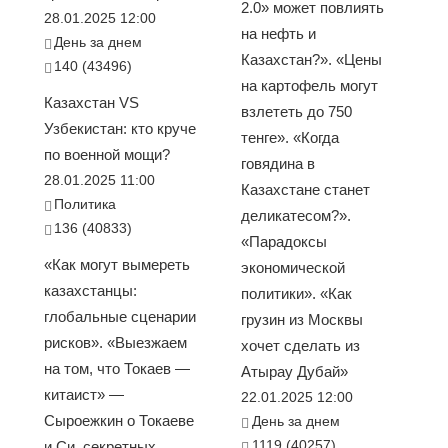
2.0» может повлиять
28.01.2025 12:00
на нефть и
День за днем
Казахстан?». «Цены
140 (43496)
на картофель могут
Казахстан VS
взлететь до 750
Узбекистан: кто круче
тенге». «Когда
по военной мощи?
говядина в
28.01.2025 11:00
Казахстане станет
Политика
деликатесом?».
136 (40833)
«Парадоксы
«Как могут вымереть
экономической
казахстанцы:
политики». «Как
глобальные сценарии
грузин из Москвы
рисков». «Выезжаем
хочет сделать из
на том, что Токаев —
Атырау Дубай»
китаист» —
22.01.2025 12:00
Сыроежкин о Токаеве
День за днем
1119 (40257)
и Си, секретных