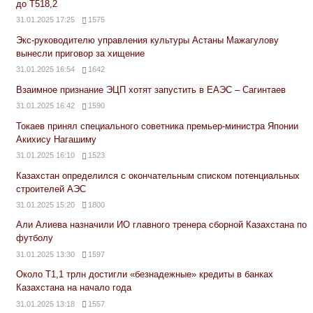
до Т518,2
31.01.2025 17:25
1575
Экс-руководителю управления культуры Астаны Мажагулову
вынесли приговор за хищение
31.01.2025 16:54
1642
Взаимное признание ЭЦП хотят запустить в ЕАЭС – Сагинтаев
31.01.2025 16:42
1590
Токаев принял специального советника премьер-министра Японии
Акихису Нагашиму
31.01.2025 16:10
1523
Казахстан определился с окончательным списком потенциальных
строителей АЭС
31.01.2025 15:20
1800
Али Алиева назначили ИО главного тренера сборной Казахстана по
футболу
31.01.2025 13:30
1597
Около Т1,1 трлн достигли «безнадежные» кредиты в банках
Казахстана на начало года
31.01.2025 13:18
1557