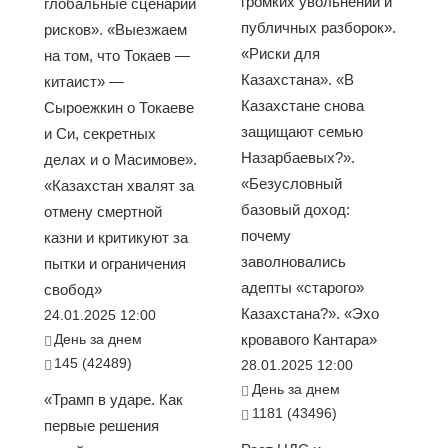
громких увольнений и
глобальные сценарии
публичных разборок».
рисков». «Выезжаем
«Риски для
на том, что Токаев —
Казахстана». «В
китаист» —
Казахстане снова
Сыроежкин о Токаеве
защищают семью
и Си, секретных
Назарбаевых?».
делах и о Масимове».
«Безусловный
«Казахстан хвалят за
базовый доход:
отмену смертной
почему
казни и критикуют за
заволновались
пытки и ограничения
адепты «старого»
свобод»
Казахстана?». «Эхо
24.01.2025 12:00
День за днем
кровавого Кантара»
145 (42489)
28.01.2025 12:00
День за днем
«Трамп в ударе. Как
1181 (43496)
первые решения