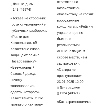
отразятся на
День за днем
Казахстане?».
149 (45874)
«Казахстану не грозят
«Токаев не сторонник
вооруженные
громких увольнений и
конфликты». «Рейтинг
публичных разборок».
управленцев не
«Риски для
бьется с
Казахстана». «В
реальностью».
Казахстане снова
«ОСМС: пациент
защищают семью
скорее мёртв, чем
Назарбаевых?».
застрахован».
«Безусловный
«Сатира не
базовый доход:
преступление»
почему
23.01.2025 12:00
заволновались
День за днем
адепты «старого»
1124 (40821)
Казахстана?». «Эхо
«Как «трампономика
кровавого Кантара»