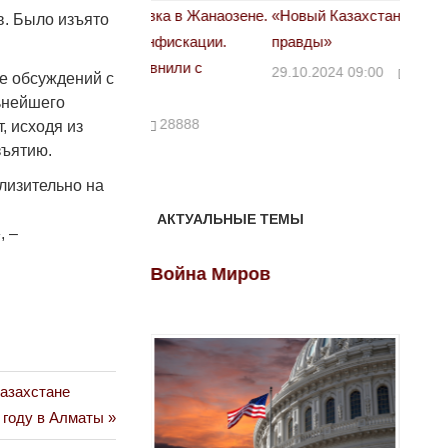
астовка в Жанаозене.
«Новый Казахстан не говорит всей
Лондон
в. Было изъято
т конфискации.
правды»
28.10.
 сравнили с
29.10.2024 09:00
39623
е обсуждений с
ьнейшего
00
28888
, исходя из
зъятию.
лизительно на
АКТУАЛЬНЫЕ ТЕМЫ
, –
ов
Война Миров
Войн
Казахстане
 году в Алматы