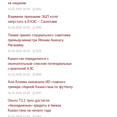
за хищение
31.01.2025 16:54
1642
Взаимное признание ЭЦП хотят
запустить в ЕАЭС – Сагинтаев
31.01.2025 16:42
1590
Токаев принял специального советника
премьер-министра Японии Акихису
Нагашиму
31.01.2025 16:10
1523
Казахстан определился с
окончательным списком потенциальных
строителей АЭС
31.01.2025 15:20
1800
Али Алиева назначили ИО главного
тренера сборной Казахстана по футболу
31.01.2025 13:30
1597
Около Т1,1 трлн достигли
«безнадежные» кредиты в банках
Казахстана на начало года
31.01.2025 13:18
1557