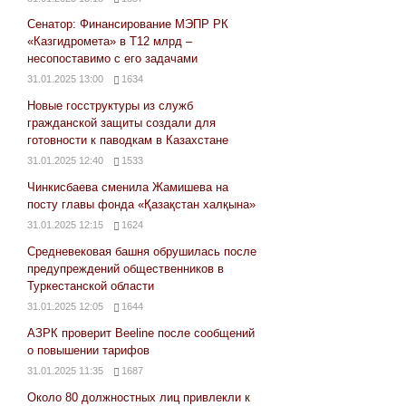
Сенатор: Финансирование МЭПР РК
«Казгидромета» в Т12 млрд –
несопоставимо с его задачами
31.01.2025 13:00
1634
Новые госструктуры из служб
гражданской защиты создали для
готовности к паводкам в Казахстане
31.01.2025 12:40
1533
Чинкисбаева сменила Жамишева на
посту главы фонда «Қазақстан халқына»
31.01.2025 12:15
1624
Средневековая башня обрушилась после
предупреждений общественников в
Туркестанской области
31.01.2025 12:05
1644
АЗРК проверит Beeline после сообщений
о повышении тарифов
31.01.2025 11:35
1687
Около 80 должностных лиц привлекли к