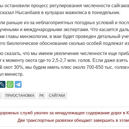
Народ выбрал свет
Странная заб
ы остановили процесс регулирования численности сайгако
Дарига не ждё
– сказал Нысанбаев в кулуарах мажилиса в понедельник.
17.10.2024 17:00
29972
Авиакомпании
ли раньше из-за неблагоприятных погодных условий и посл
мошенниками
учеными и международными экспертами. Что касается дал
30.10.2024 14:
ам главы минэкологии, в мае будет проведен детальный учет
нято биологическое обоснование сколько особей подлежат и
о сказать, что мы имеем увеличение численности еще приб
 к моменту окота где-то 2,5-2,7 млн. голов. Если даже взять
 окот 30%, мы будем иметь плюс около 700-650 тыс. голов»
л министр.
Война Мир
А
ПРИОСТАНОВКА
РК
САЙГАКИ
дорожных служб уволен за ненадлежащее содержание дорог в 
Next
Две транспортные развязки обещают завершить в этом
Post: