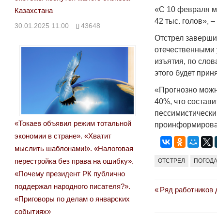
«С 10 февраля м
Казахстана
42 тыс. голов», 
30.01.2025 11:00
43648
Отстрел заверши
отечественными 
изъятия, по слов
этого будет при
«Прогнозно можн
40%, что составит
пессимистический
«Токаев объявил режим тотальной
проинформирова
экономии в стране». «Хватит
мыслить шаблонами!». «Налоговая
перестройка без права на ошибку».
ОТСТРЕЛ
ПОГОД
«Почему президент РК публично
поддержал народного писателя?».
Previous
Ряд работников 
Навигация
«Приговоры по делам о январских
Post:
по
событиях»