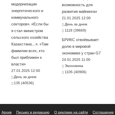
модернизации
возможность для
энергетического и
развития майнинга»
коммунального
21.01.2025 12:00
секторов». «Если бы
День за днем
1118 (39669)
я стал министром
сельского хозяйства
БРИКС отвоёвывает
Казахстана…». «Там
долю в мировой
фамилии всех, кто
экономике у стран G7
был приближен к
24.01.2025 11:00
власти»
Экономика
27.01.2025 12:00
1105 (40906)
День за днем
135 (40536)
Архив
Письмо в редакцию
О рекламе на сайте
Соглашение