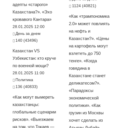
адепты «старого»
1124 (40821)
Казахстана?». «Эхо
«Как «трампономика
кровавого Кантара»
2.0» может повлиять
28.01.2025 12:00
на нефть и
День за днем
Казахстан?». «Цены
140 (43496)
на картофель могут
Казахстан VS
взлететь до 750
Узбекистан: кто круче
тенге». «Когда
по военной мощи?
говядина в
28.01.2025 11:00
Казахстане станет
Политика
деликатесом?».
136 (40833)
«Парадоксы
«Как могут вымереть
экономической
казахстанцы:
политики». «Как
глобальные сценарии
грузин из Москвы
рисков». «Выезжаем
хочет сделать из
на том, что Токаев —
Атырау Дубай»