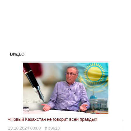
ВИДЕО
«Новый Казахстан не говорит всей правды»
Лон
ми
29.10.2024 09:00
39623
28.