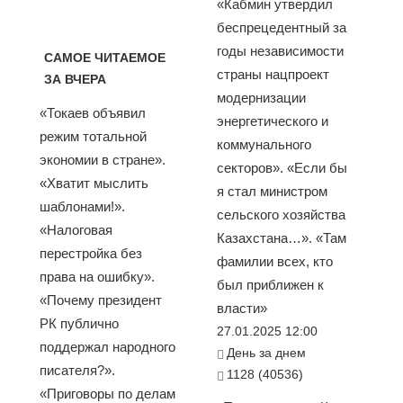
«Кабмин утвердил
беспрецедентный за
годы независимости
САМОЕ ЧИТАЕМОЕ
страны нацпроект
ЗА ВЧЕРА
модернизации
«Токаев объявил
энергетического и
режим тотальной
коммунального
экономии в стране».
секторов». «Если бы
«Хватит мыслить
я стал министром
шаблонами!».
сельского хозяйства
«Налоговая
Казахстана…». «Там
перестройка без
фамилии всех, кто
права на ошибку».
был приближен к
«Почему президент
власти»
РК публично
27.01.2025 12:00
поддержал народного
День за днем
писателя?».
1128 (40536)
«Приговоры по делам