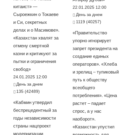
китаист» —
22.01.2025 12:00
Сыроежкин о Токаеве
День за днем
1119 (40257)
и Си, секретных
делах и о Масимове».
«Правительство
«Казахстан хвалят за
упорно игнорирует
отмену смертной
запрет президента на
казни и критикуют за
создание единых
пытки и ограничения
операторов». «Хлеба
свобод»
и зрелищ – тупиковый
24.01.2025 12:00
путь к обществу
День за днем
всеобщего
135 (42489)
потребления». «Цена
«Кабмин утвердил
растет – падает
беспрецедентный за
спрос, а у нас
годы независимости
наоборот».
страны нацпроект
«Казахстан упустил
модернизации
возможность для