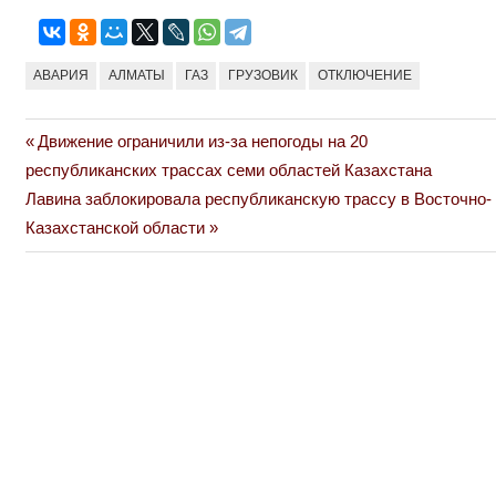
АВАРИЯ
АЛМАТЫ
ГАЗ
ГРУЗОВИК
ОТКЛЮЧЕНИЕ
Previous
Движение ограничили из-за непогоды на 20
Навигация
Post:
республиканских трассах семи областей Казахстана
по
Next
Лавина заблокировала республиканскую трассу в Восточно-
Post:
Казахстанской области
записям