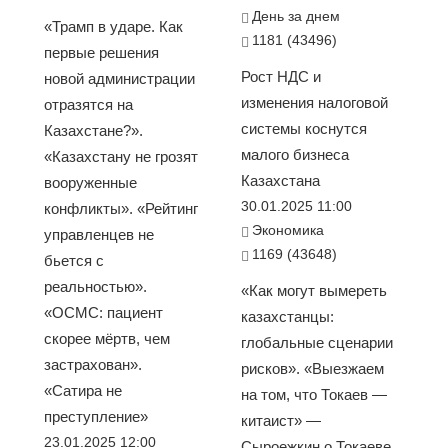
День за днем
«Трамп в ударе. Как
1181 (43496)
первые решения
Рост НДС и
новой администрации
изменения налоговой
отразятся на
системы коснутся
Казахстане?».
малого бизнеса
«Казахстану не грозят
Казахстана
вооруженные
30.01.2025 11:00
конфликты». «Рейтинг
Экономика
управленцев не
1169 (43648)
бьется с
реальностью».
«Как могут вымереть
«ОСМС: пациент
казахстанцы:
скорее мёртв, чем
глобальные сценарии
застрахован».
рисков». «Выезжаем
«Сатира не
на том, что Токаев —
преступление»
китаист» —
23.01.2025 12:00
Сыроежкин о Токаеве