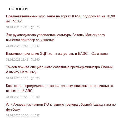
НОВОСТИ
Средневзвешенный курс тенге на торгах KASE подорожал на Т0,99
до Т518,2
31.01.2025 17:25
1575
Экс-руководителю управления культуры Астаны Мажагулову
вынесли приговор за хищение
31.01.2025 16:54
1642
Взаимное признание ЭЦП хотят запустить в ЕАЭС – Сагинтаев
31.01.2025 16:42
1590
Токаев принял специального советника премьер-министра Японии
Акихису Нагашиму
31.01.2025 16:10
1523
Казахстан определился с окончательным списком потенциальных
строителей АЭС
31.01.2025 15:20
1800
Али Алиева назначили ИО главного тренера сборной Казахстана по
футболу
31.01.2025 13:30
1597