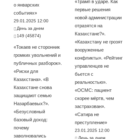
«Трамп в ударе. Как
о январских
первые решения
событиях»
новой администрации
29.01.2025 12:00
отразятся на
День за днем
Казахстане?».
149 (45874)
«Казахстану не грозят
«Токаев не сторонник
вооруженные
громких увольнений и
конфликты». «Рейтинг
публичных разборок».
управленцев не
«Риски для
бьется с
Казахстана». «В
реальностью».
Казахстане снова
«ОСМС: пациент
защищают семью
скорее мёртв, чем
Назарбаевых?».
застрахован».
«Безусловный
«Сатира не
базовый доход:
преступление»
почему
23.01.2025 12:00
заволновались
День за днем