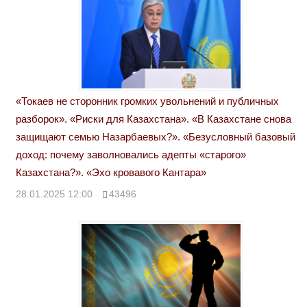
«Токаев не сторонник громких увольнений и публичных
разборок». «Риски для Казахстана». «В Казахстане снова
защищают семью Назарбаевых?». «Безусловный базовый
доход: почему заволновались адепты «старого»
Казахстана?». «Эхо кровавого Кантара»
28.01.2025 12:00
43496