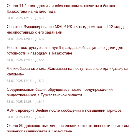
Около Т1,1 трлн достигли «безнадежные» кредиты в банках
Казахстана на начало года
31.01.2025 13:18
1557
Сенатор: Финансирование МЭПР РК «Казгидромета» в Т12 млрд –
несопоставимо с его задачами
31.01.2025 13:00
1634
Новые госструктуры из служб гражданской защиты создали для
готовности к паводкам в Казахстане
31.01.2025 12:40
1533
Чинкисбаева сменила Жамишева на посту главы фонда «Қазақстан
халқына»
31.01.2025 12:15
1624
Средневековая башня обрушилась после предупреждений
общественников в Туркестанской области
31.01.2025 12:05
1644
АЗРК проверит Beeline после сообщений о повышении тарифов
31.01.2025 11:35
1687
Около 80 должностных лиц привлекли к ответственности по итогам
проверок минпросвета в Казахстане