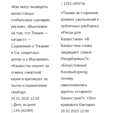
1253 (45874)
«Как могут вымереть
«Токаев не сторонник
казахстанцы:
громких увольнений и
глобальные сценарии
публичных разборок».
рисков». «Выезжаем
«Риски для
на том, что Токаев —
Казахстана». «В
китаист» —
Казахстане снова
Сыроежкин о Токаеве
защищают семью
и Си, секретных
Назарбаевых?».
делах и о Масимове».
«Безусловный
«Казахстан хвалят за
базовый доход:
отмену смертной
почему
казни и критикуют за
заволновались
пытки и ограничения
адепты «старого»
свобод»
Казахстана?». «Эхо
24.01.2025 12:00
День за днем
кровавого Кантара»
145 (42489)
28.01.2025 12:00