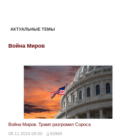
АКТУАЛЬНЫЕ ТЕМЫ
Война Миров
Во
Война Миров. Трамп разгромил Сороса
Вой
08.11.2024 09:00
50969
08.