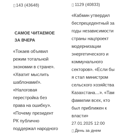
1129 (40833)
143 (43648)
«Кабмин утвердил
беспрецедентный за
годы независимости
САМОЕ ЧИТАЕМОЕ
страны нацпроект
ЗА ВЧЕРА
модернизации
«Токаев объявил
энергетического и
режим тотальной
коммунального
экономии в стране».
секторов». «Если бы
«Хватит мыслить
я стал министром
шаблонами!».
сельского хозяйства
«Налоговая
Казахстана…». «Там
перестройка без
фамилии всех, кто
права на ошибку».
был приближен к
«Почему президент
власти»
РК публично
27.01.2025 12:00
поддержал народного
День за днем