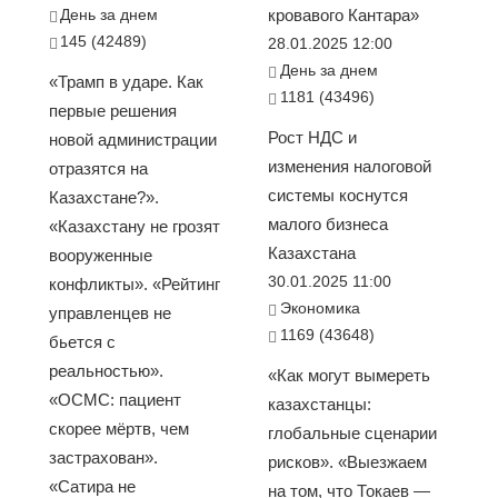
День за днем
кровавого Кантара»
145 (42489)
28.01.2025 12:00
День за днем
«Трамп в ударе. Как
1181 (43496)
первые решения
Рост НДС и
новой администрации
изменения налоговой
отразятся на
системы коснутся
Казахстане?».
малого бизнеса
«Казахстану не грозят
Казахстана
вооруженные
30.01.2025 11:00
конфликты». «Рейтинг
Экономика
управленцев не
1169 (43648)
бьется с
реальностью».
«Как могут вымереть
«ОСМС: пациент
казахстанцы:
скорее мёртв, чем
глобальные сценарии
застрахован».
рисков». «Выезжаем
«Сатира не
на том, что Токаев —