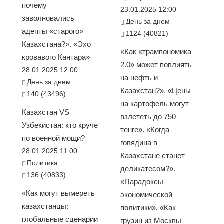
почему
23.01.2025 12:00
заволновались
День за днем
адепты «старого»
1124 (40821)
Казахстана?». «Эхо
«Как «трампономика
кровавого Кантара»
2.0» может повлиять
28.01.2025 12:00
на нефть и
День за днем
Казахстан?». «Цены
140 (43496)
на картофель могут
Казахстан VS
взлететь до 750
Узбекистан: кто круче
тенге». «Когда
по военной мощи?
говядина в
28.01.2025 11:00
Казахстане станет
Политика
деликатесом?».
136 (40833)
«Парадоксы
«Как могут вымереть
экономической
казахстанцы:
политики». «Как
глобальные сценарии
грузин из Москвы