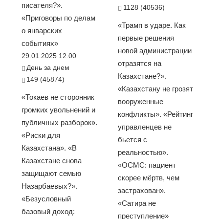
писателя?».
1128 (40536)
«Приговоры по делам
«Трамп в ударе. Как
о январских
первые решения
событиях»
новой администрации
29.01.2025 12:00
отразятся на
День за днем
Казахстане?».
149 (45874)
«Казахстану не грозят
«Токаев не сторонник
вооруженные
громких увольнений и
конфликты». «Рейтинг
публичных разборок».
управленцев не
«Риски для
бьется с
Казахстана». «В
реальностью».
Казахстане снова
«ОСМС: пациент
защищают семью
скорее мёртв, чем
Назарбаевых?».
застрахован».
«Безусловный
«Сатира не
базовый доход:
преступление»