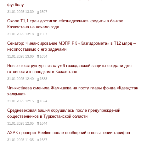
футболу
31.01.2025 13:30
1597
Около Т1,1 трлн достигли «безнадежные» кредиты в банках
Казахстана на начало года
31.01.2025 13:18
1557
Сенатор: Финансирование МЭПР РК «Казгидромета» в Т12 млрд –
несопоставимо с его задачами
31.01.2025 13:00
1634
Новые госструктуры из служб гражданской защиты создали для
готовности к паводкам в Казахстане
31.01.2025 12:40
1533
Чинкисбаева сменила Жамишева на посту главы фонда «Қазақстан
халқына»
31.01.2025 12:15
1624
Средневековая башня обрушилась после предупреждений
общественников в Туркестанской области
31.01.2025 12:05
1644
АЗРК проверит Beeline после сообщений о повышении тарифов
31.01.2025 11:35
1687