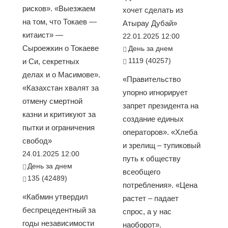
рисков». «Выезжаем
хочет сделать из
на том, что Токаев —
Атырау Дубай»
китаист» —
22.01.2025 12:00
Сыроежкин о Токаеве
День за днем
1119 (40257)
и Си, секретных
делах и о Масимове».
«Правительство
«Казахстан хвалят за
упорно игнорирует
отмену смертной
запрет президента на
казни и критикуют за
создание единых
пытки и ограничения
операторов». «Хлеба
свобод»
и зрелищ – тупиковый
24.01.2025 12:00
путь к обществу
День за днем
всеобщего
135 (42489)
потребления». «Цена
«Кабмин утвердил
растет – падает
беспрецедентный за
спрос, а у нас
годы независимости
наоборот».