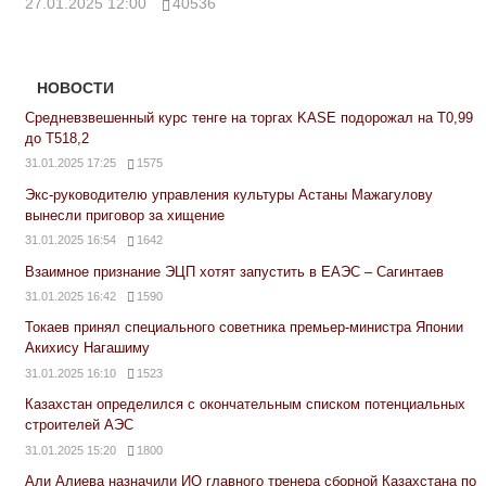
27.01.2025 12:00
40536
НОВОСТИ
Средневзвешенный курс тенге на торгах KASE подорожал на Т0,99
до Т518,2
31.01.2025 17:25
1575
Экс-руководителю управления культуры Астаны Мажагулову
вынесли приговор за хищение
31.01.2025 16:54
1642
Взаимное признание ЭЦП хотят запустить в ЕАЭС – Сагинтаев
31.01.2025 16:42
1590
Токаев принял специального советника премьер-министра Японии
Акихису Нагашиму
31.01.2025 16:10
1523
Казахстан определился с окончательным списком потенциальных
строителей АЭС
31.01.2025 15:20
1800
Али Алиева назначили ИО главного тренера сборной Казахстана по