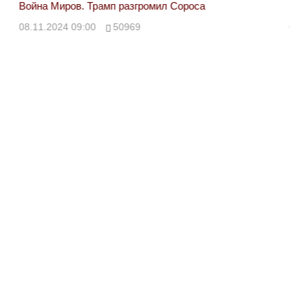
Война Миров. Трамп разгромил Сороса
Вой
08.11.2024 09:00
50969
08.