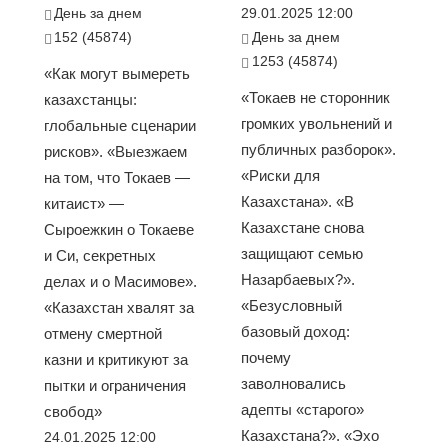
День за днем
29.01.2025 12:00
152 (45874)
День за днем
1253 (45874)
«Как могут вымереть
«Токаев не сторонник
казахстанцы:
громких увольнений и
глобальные сценарии
публичных разборок».
рисков». «Выезжаем
«Риски для
на том, что Токаев —
Казахстана». «В
китаист» —
Казахстане снова
Сыроежкин о Токаеве
защищают семью
и Си, секретных
Назарбаевых?».
делах и о Масимове».
«Безусловный
«Казахстан хвалят за
базовый доход:
отмену смертной
почему
казни и критикуют за
заволновались
пытки и ограничения
адепты «старого»
свобод»
Казахстана?». «Эхо
24.01.2025 12:00