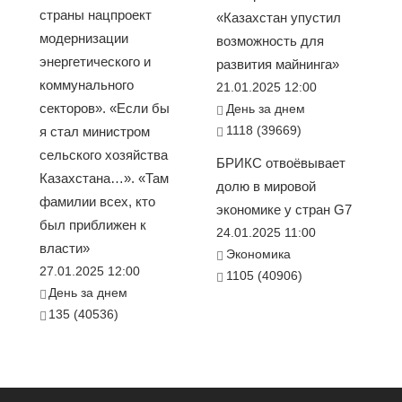
страны нацпроект
«Казахстан упустил
модернизации
возможность для
энергетического и
развития майнинга»
коммунального
21.01.2025 12:00
секторов». «Если бы
День за днем
1118 (39669)
я стал министром
сельского хозяйства
БРИКС отвоёвывает
Казахстана…». «Там
долю в мировой
фамилии всех, кто
экономике у стран G7
был приближен к
24.01.2025 11:00
власти»
Экономика
27.01.2025 12:00
1105 (40906)
День за днем
135 (40536)