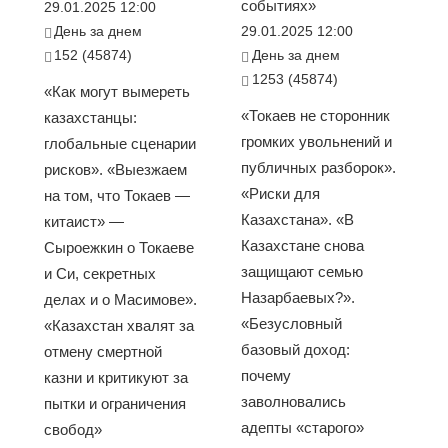
событиях»
29.01.2025 12:00
День за днем
29.01.2025 12:00
152 (45874)
День за днем
1253 (45874)
«Как могут вымереть
«Токаев не сторонник
казахстанцы:
громких увольнений и
глобальные сценарии
публичных разборок».
рисков». «Выезжаем
«Риски для
на том, что Токаев —
Казахстана». «В
китаист» —
Казахстане снова
Сыроежкин о Токаеве
защищают семью
и Си, секретных
Назарбаевых?».
делах и о Масимове».
«Безусловный
«Казахстан хвалят за
базовый доход:
отмену смертной
почему
казни и критикуют за
заволновались
пытки и ограничения
адепты «старого»
свобод»