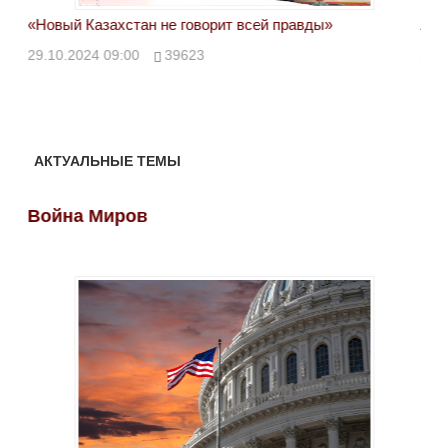
«Новый Казахстан не говорит всей правды»
Лон
ми
29.10.2024 09:00
39623
28.
АКТУАЛЬНЫЕ ТЕМЫ
Война Миров
Во