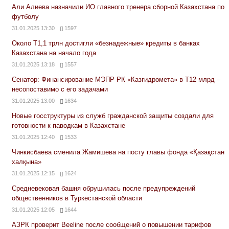
Али Алиева назначили ИО главного тренера сборной Казахстана по
футболу
31.01.2025 13:30
1597
Около Т1,1 трлн достигли «безнадежные» кредиты в банках
Казахстана на начало года
31.01.2025 13:18
1557
Сенатор: Финансирование МЭПР РК «Казгидромета» в Т12 млрд –
несопоставимо с его задачами
31.01.2025 13:00
1634
Новые госструктуры из служб гражданской защиты создали для
готовности к паводкам в Казахстане
31.01.2025 12:40
1533
Чинкисбаева сменила Жамишева на посту главы фонда «Қазақстан
халқына»
31.01.2025 12:15
1624
Средневековая башня обрушилась после предупреждений
общественников в Туркестанской области
31.01.2025 12:05
1644
АЗРК проверит Beeline после сообщений о повышении тарифов