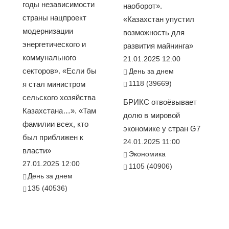
годы независимости
наоборот».
страны нацпроект
«Казахстан упустил
модернизации
возможность для
энергетического и
развития майнинга»
коммунального
21.01.2025 12:00
секторов». «Если бы
День за днем
1118 (39669)
я стал министром
сельского хозяйства
БРИКС отвоёвывает
Казахстана…». «Там
долю в мировой
фамилии всех, кто
экономике у стран G7
был приближен к
24.01.2025 11:00
власти»
Экономика
27.01.2025 12:00
1105 (40906)
День за днем
135 (40536)