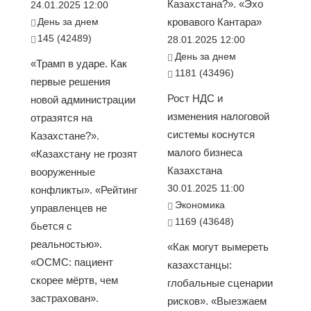
Казахстана?». «Эхо
24.01.2025 12:00
День за днем
кровавого Кантара»
145 (42489)
28.01.2025 12:00
День за днем
«Трамп в ударе. Как
1181 (43496)
первые решения
Рост НДС и
новой администрации
изменения налоговой
отразятся на
системы коснутся
Казахстане?».
малого бизнеса
«Казахстану не грозят
Казахстана
вооруженные
30.01.2025 11:00
конфликты». «Рейтинг
Экономика
управленцев не
1169 (43648)
бьется с
реальностью».
«Как могут вымереть
«ОСМС: пациент
казахстанцы:
скорее мёртв, чем
глобальные сценарии
застрахован».
рисков». «Выезжаем