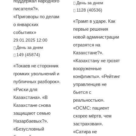
поддержал народного
День за днем
писателя?».
1128 (40536)
«Приговоры по делам
«Трамп в ударе. Как
о январских
первые решения
событиях»
новой администрации
29.01.2025 12:00
отразятся на
День за днем
Казахстане?».
149 (45874)
«Казахстану не грозят
«Токаев не сторонник
вооруженные
громких увольнений и
конфликты». «Рейтинг
публичных разборок».
управленцев не
«Риски для
бьется с
Казахстана». «В
реальностью».
Казахстане снова
«ОСМС: пациент
защищают семью
скорее мёртв, чем
Назарбаевых?».
застрахован».
«Безусловный
«Сатира не