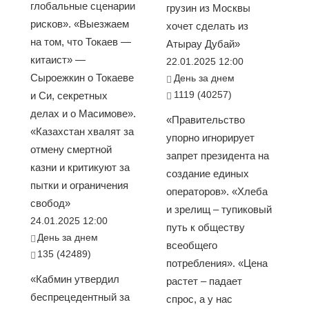
глобальные сценарии
грузин из Москвы
рисков». «Выезжаем
хочет сделать из
на том, что Токаев —
Атырау Дубай»
китаист» —
22.01.2025 12:00
Сыроежкин о Токаеве
День за днем
1119 (40257)
и Си, секретных
делах и о Масимове».
«Правительство
«Казахстан хвалят за
упорно игнорирует
отмену смертной
запрет президента на
казни и критикуют за
создание единых
пытки и ограничения
операторов». «Хлеба
свобод»
и зрелищ – тупиковый
24.01.2025 12:00
путь к обществу
День за днем
всеобщего
135 (42489)
потребления». «Цена
«Кабмин утвердил
растет – падает
беспрецедентный за
спрос, а у нас