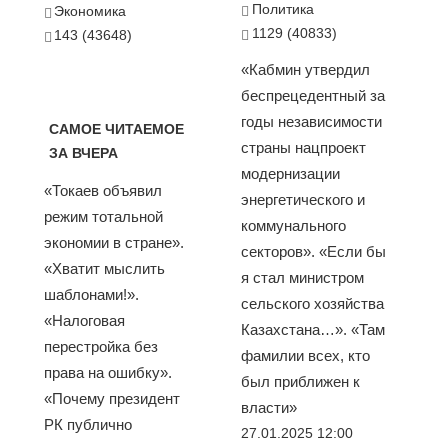
Политика
Экономика
1129 (40833)
143 (43648)
«Кабмин утвердил
беспрецедентный за
годы независимости
САМОЕ ЧИТАЕМОЕ
страны нацпроект
ЗА ВЧЕРА
модернизации
«Токаев объявил
энергетического и
режим тотальной
коммунального
экономии в стране».
секторов». «Если бы
«Хватит мыслить
я стал министром
шаблонами!».
сельского хозяйства
«Налоговая
Казахстана…». «Там
перестройка без
фамилии всех, кто
права на ошибку».
был приближен к
«Почему президент
власти»
РК публично
27.01.2025 12:00