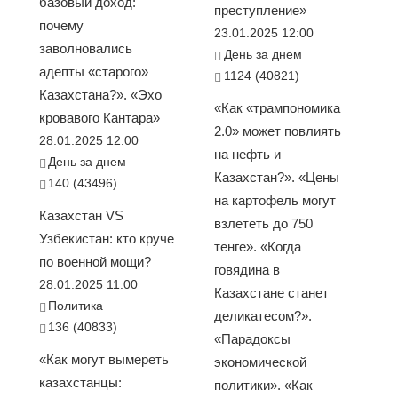
базовый доход:
преступление»
почему
23.01.2025 12:00
заволновались
День за днем
адепты «старого»
1124 (40821)
Казахстана?». «Эхо
«Как «трампономика
кровавого Кантара»
2.0» может повлиять
28.01.2025 12:00
на нефть и
День за днем
Казахстан?». «Цены
140 (43496)
на картофель могут
Казахстан VS
взлететь до 750
Узбекистан: кто круче
тенге». «Когда
по военной мощи?
говядина в
28.01.2025 11:00
Казахстане станет
Политика
деликатесом?».
136 (40833)
«Парадоксы
«Как могут вымереть
экономической
казахстанцы:
политики». «Как