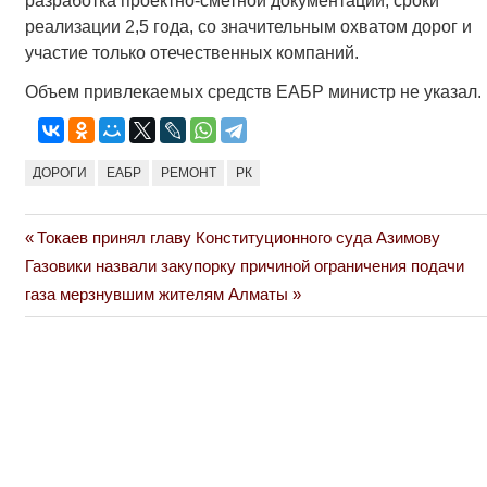
разработка проектно-сметной документации, сроки
реализации 2,5 года, со значительным охватом дорог и
участие только отечественных компаний.
Объем привлекаемых средств ЕАБР министр не указал.
ДОРОГИ
ЕАБР
РЕМОНТ
РК
Previous
Токаев принял главу Конституционного суда Азимову
Навигация
Next
Post:
Газовики назвали закупорку причиной ограничения подачи
по
Post:
газа мерзнувшим жителям Алматы
записям