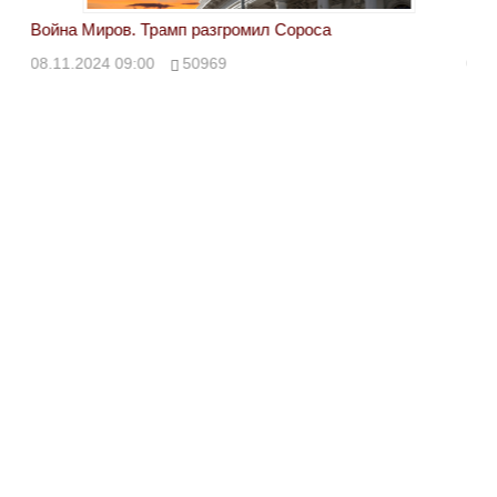
Война Миров. Трамп разгромил Сороса
Вой
08.11.2024 09:00
50969
08.