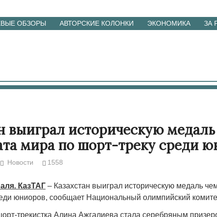
ЕВЫЕ ОБЗОРЫ
АВТОРСКИЕ КОЛОНКИ
ЭКОНОМИКА
ЗА
н выиграл историческую медаль
та мира по шорт-треку среди ю
Новости
1558
аля. КазТАГ
– Казахстан выиграл историческую медаль че
реди юниоров, сообщает Национальный олимпийский комите
шорт-трекистка Алина Ажгалиева стала серебряным призе