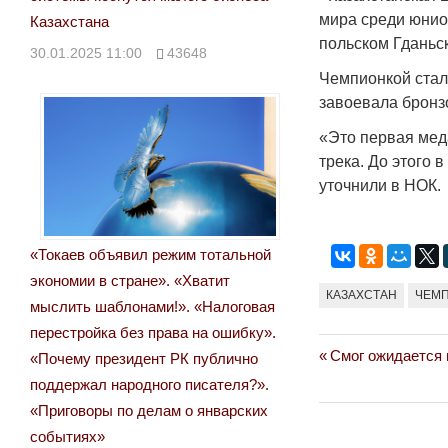
мира среди юнио
Казахстана
польском Гданьск
30.01.2025 11:00
43648
Чемпионкой стал
завоевала бронз
«Это первая мед
трека. До этого
уточнили в НОК.
«Токаев объявил режим тотальной
экономии в стране». «Хватит
КАЗАХСТАН
ЧЕМП
мыслить шаблонами!». «Налоговая
перестройка без права на ошибку».
Previous
Смог ожидается 
Навигация
«Почему президент РК публично
Post:
поддержал народного писателя?».
по
«Приговоры по делам о январских
записям
событиях»