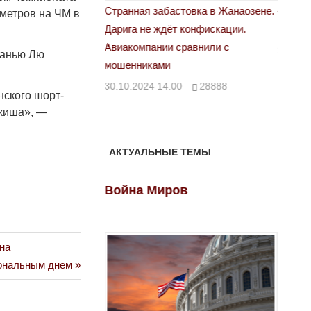
астовка в Жанаозене.
«Новый Казахстан не говорит всей
Лондон
метров на ЧМ в
т конфискации.
правды»
28.10.
 сравнили с
29.10.2024 09:00
39623
Ванью Лю
00
28888
нского шорт-
икиша», —
АКТУАЛЬНЫЕ ТЕМЫ
ов
Война Миров
Войн
на
иональным днем