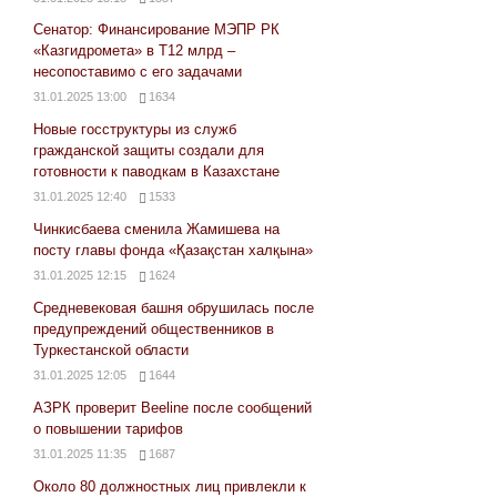
Сенатор: Финансирование МЭПР РК
«Казгидромета» в Т12 млрд –
несопоставимо с его задачами
31.01.2025 13:00
1634
Новые госструктуры из служб
гражданской защиты создали для
готовности к паводкам в Казахстане
31.01.2025 12:40
1533
Чинкисбаева сменила Жамишева на
посту главы фонда «Қазақстан халқына»
31.01.2025 12:15
1624
Средневековая башня обрушилась после
предупреждений общественников в
Туркестанской области
31.01.2025 12:05
1644
АЗРК проверит Beeline после сообщений
о повышении тарифов
31.01.2025 11:35
1687
Около 80 должностных лиц привлекли к