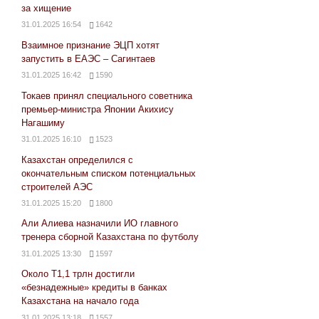
за хищение
31.01.2025 16:54
1642
Взаимное признание ЭЦП хотят
запустить в ЕАЭС – Сагинтаев
31.01.2025 16:42
1590
Токаев принял специального советника
премьер-министра Японии Акихису
Нагашиму
31.01.2025 16:10
1523
Казахстан определился с
окончательным списком потенциальных
строителей АЭС
31.01.2025 15:20
1800
Али Алиева назначили ИО главного
тренера сборной Казахстана по футболу
31.01.2025 13:30
1597
Около Т1,1 трлн достигли
«безнадежные» кредиты в банках
Казахстана на начало года
31.01.2025 13:18
1557