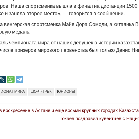
Народ выбрал свет
Странная заб
ров. Наша спортсменка вышла в финал на дистанции 1500 
Дарига не ждё
е и заняла второе место», — говорится в сообщении.
17.10.2024 17:00
29972
Авиакомпании
а венгерская спортсменка Майя Дора Сомоди, а китаянка 
мошенниками
овую медаль.
30.10.2024 14:
аль чемпионата мира от наших девушек в истории казахста
 в числе призеров мирового первенства был только Денис Н
Война Мир
ИОНАТ МИРА
ШОРТ-ТРЕК
ЮНИОРЫ
в воскресенье в Астане и еще восьми крупных городах Казахста
Next
Токаев поздравил кувейтцев с Нац
Post: