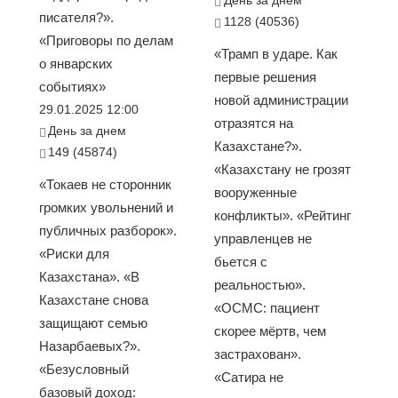
День за днем
писателя?».
1128 (40536)
«Приговоры по делам
«Трамп в ударе. Как
о январских
первые решения
событиях»
новой администрации
29.01.2025 12:00
отразятся на
День за днем
Казахстане?».
149 (45874)
«Казахстану не грозят
«Токаев не сторонник
вооруженные
громких увольнений и
конфликты». «Рейтинг
публичных разборок».
управленцев не
«Риски для
бьется с
Казахстана». «В
реальностью».
Казахстане снова
«ОСМС: пациент
защищают семью
скорее мёртв, чем
Назарбаевых?».
застрахован».
«Безусловный
«Сатира не
базовый доход: