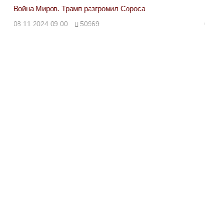
Война Миров. Трамп разгромил Сороса
Вой
08.11.2024 09:00
50969
08.