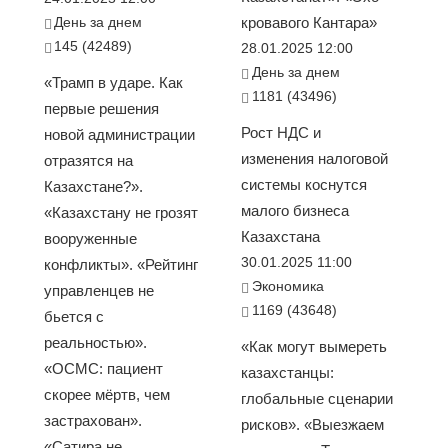
День за днем
кровавого Кантара»
145 (42489)
28.01.2025 12:00
День за днем
«Трамп в ударе. Как
1181 (43496)
первые решения
Рост НДС и
новой администрации
изменения налоговой
отразятся на
системы коснутся
Казахстане?».
малого бизнеса
«Казахстану не грозят
Казахстана
вооруженные
30.01.2025 11:00
конфликты». «Рейтинг
Экономика
управленцев не
1169 (43648)
бьется с
реальностью».
«Как могут вымереть
«ОСМС: пациент
казахстанцы:
скорее мёртв, чем
глобальные сценарии
застрахован».
рисков». «Выезжаем
«Сатира не