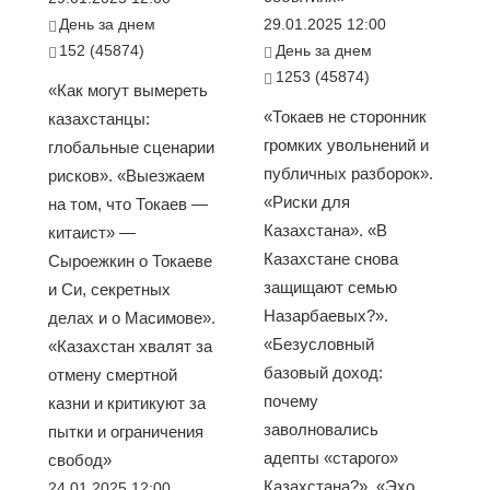
День за днем
29.01.2025 12:00
152 (45874)
День за днем
1253 (45874)
«Как могут вымереть
«Токаев не сторонник
казахстанцы:
громких увольнений и
глобальные сценарии
публичных разборок».
рисков». «Выезжаем
«Риски для
на том, что Токаев —
Казахстана». «В
китаист» —
Казахстане снова
Сыроежкин о Токаеве
защищают семью
и Си, секретных
Назарбаевых?».
делах и о Масимове».
«Безусловный
«Казахстан хвалят за
базовый доход:
отмену смертной
почему
казни и критикуют за
заволновались
пытки и ограничения
адепты «старого»
свобод»
Казахстана?». «Эхо
24.01.2025 12:00