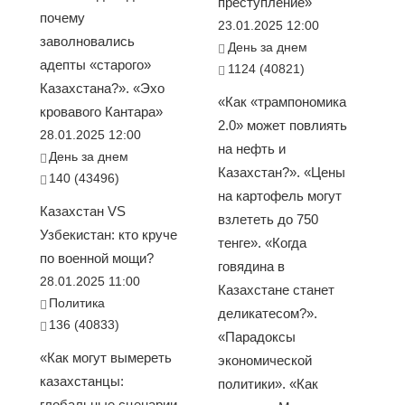
преступление»
почему
23.01.2025 12:00
заволновались
День за днем
адепты «старого»
1124 (40821)
Казахстана?». «Эхо
«Как «трампономика
кровавого Кантара»
2.0» может повлиять
28.01.2025 12:00
на нефть и
День за днем
Казахстан?». «Цены
140 (43496)
на картофель могут
Казахстан VS
взлететь до 750
Узбекистан: кто круче
тенге». «Когда
по военной мощи?
говядина в
28.01.2025 11:00
Казахстане станет
Политика
деликатесом?».
136 (40833)
«Парадоксы
«Как могут вымереть
экономической
казахстанцы:
политики». «Как
глобальные сценарии