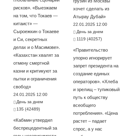
грузин из Москвы
рисков». «Выезжаем
хочет сделать из
на том, что Токаев —
Атырау Дубай»
китаист» —
22.01.2025 12:00
Сыроежкин о Токаеве
День за днем
1119 (40257)
и Си, секретных
делах и о Масимове».
«Правительство
«Казахстан хвалят за
упорно игнорирует
отмену смертной
запрет президента на
казни и критикуют за
создание единых
пытки и ограничения
операторов». «Хлеба
свобод»
и зрелищ – тупиковый
24.01.2025 12:00
путь к обществу
День за днем
всеобщего
135 (42489)
потребления». «Цена
«Кабмин утвердил
растет – падает
беспрецедентный за
спрос, а у нас
годы независимости