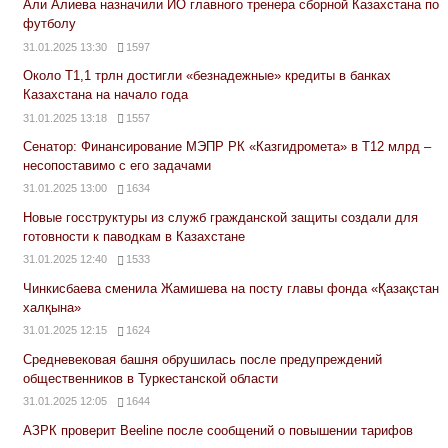
Али Алиева назначили ИО главного тренера сборной Казахстана по
футболу
31.01.2025 13:30
1597
Около Т1,1 трлн достигли «безнадежные» кредиты в банках
Казахстана на начало года
31.01.2025 13:18
1557
Сенатор: Финансирование МЭПР РК «Казгидромета» в Т12 млрд –
несопоставимо с его задачами
31.01.2025 13:00
1634
Новые госструктуры из служб гражданской защиты создали для
готовности к паводкам в Казахстане
31.01.2025 12:40
1533
Чинкисбаева сменила Жамишева на посту главы фонда «Қазақстан
халқына»
31.01.2025 12:15
1624
Средневековая башня обрушилась после предупреждений
общественников в Туркестанской области
31.01.2025 12:05
1644
АЗРК проверит Beeline после сообщений о повышении тарифов