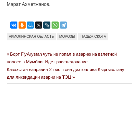
Марат Ахметжанов.
АКМОЛИНСКАЯ ОБЛАСТЬ
МОРОЗЫ
ПАДЕЖ СКОТА
Previous
Борт FlyArystan чуть не попал в аварию на взлетной
Навигация
Post:
полосе в Мумбаи: Идет расследование
по
Next
Казахстан направил 2 тыс. тонн дизтоплива Кыргызстану
Post:
для ликвидации аварии на ТЭЦ
записям