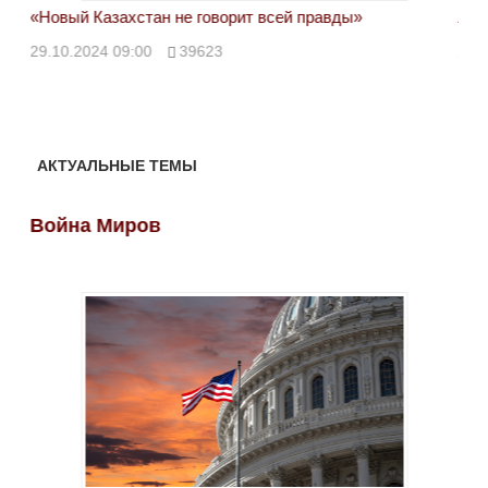
«Новый Казахстан не говорит всей правды»
Лон
ми
29.10.2024 09:00
39623
28.
АКТУАЛЬНЫЕ ТЕМЫ
Война Миров
Во