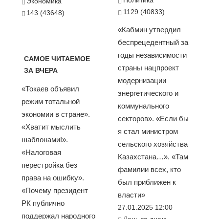
Политика
Экономика
1129 (40833)
143 (43648)
«Кабмин утвердил
беспрецедентный за
годы независимости
САМОЕ ЧИТАЕМОЕ
страны нацпроект
ЗА ВЧЕРА
модернизации
«Токаев объявил
энергетического и
режим тотальной
коммунального
экономии в стране».
секторов». «Если бы
«Хватит мыслить
я стал министром
шаблонами!».
сельского хозяйства
«Налоговая
Казахстана…». «Там
перестройка без
фамилии всех, кто
права на ошибку».
был приближен к
«Почему президент
власти»
РК публично
27.01.2025 12:00
поддержал народного