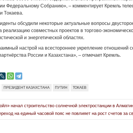
Народ выбрал свет
Странная заб
ии Федеральному Собранию», – комментирует Кремль тел
Дарига не жд
и Токаева.
17.10.2024 17:00
29972
Авиакомпании
езиденты обсудили некоторые актуальные вопросы двусторо
мошенниками
на реализацию совместных проектов в торгово-экономическо
30.10.2024 14
стической и энергетической областях.
аимный настрой на всестороннее укрепление отношений с
партнёрства России и Казахстана», – отмечает Кремль.
Война Мир
ПРЕЗИДЕНТ КАЗАХСТАНА
ПУТИН
ТОКАЕВ
ойл» начал строительство солнечной электростанции в Алмати
xt
реход на единый часовой пояс не повлияет на рост счетов за с
st: