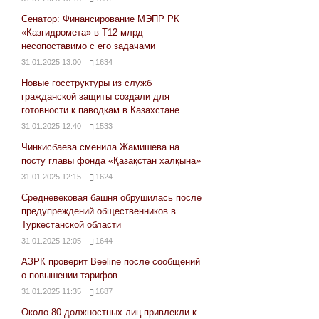
Сенатор: Финансирование МЭПР РК
«Казгидромета» в Т12 млрд –
несопоставимо с его задачами
31.01.2025 13:00
1634
Новые госструктуры из служб
гражданской защиты создали для
готовности к паводкам в Казахстане
31.01.2025 12:40
1533
Чинкисбаева сменила Жамишева на
посту главы фонда «Қазақстан халқына»
31.01.2025 12:15
1624
Средневековая башня обрушилась после
предупреждений общественников в
Туркестанской области
31.01.2025 12:05
1644
АЗРК проверит Beeline после сообщений
о повышении тарифов
31.01.2025 11:35
1687
Около 80 должностных лиц привлекли к