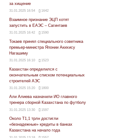
за хищение
31.01.2025 16:54
1642
Взаимное признание ЭЦП хотят
запустить в ЕАЭС – Сагинтаев
31.01.2025 16:42
1590
Токаев принял специального советника
премьер-министра Японии Акихису
Нагашиму
31.01.2025 16:10
1523
Казахстан определился с
окончательным списком потенциальных
строителей АЭС
31.01.2025 15:20
1800
Али Алиева назначили ИО главного
тренера сборной Казахстана по футболу
31.01.2025 13:30
1597
Около Т1,1 трлн достигли
«безнадежные» кредиты в банках
Казахстана на начало года
31.01.2025 13:18
1557