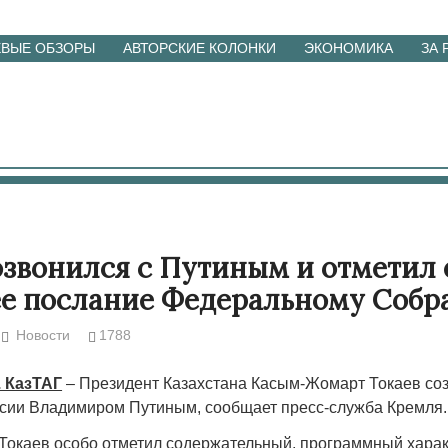
ЕВЫЕ ОБЗОРЫ
АВТОРСКИЕ КОЛОНКИ
ЭКОНОМИКА
ЗА
озвонился с Путиным и отметил 
е послание Федеральному Соб
Новости
1788
. КазТАГ
– Президент Казахстана Касым-Жомарт Токаев соз
сии Владимиром Путиным, сообщает пресс-служба Кремля.
окаев особо отметил содержательный, программный хара