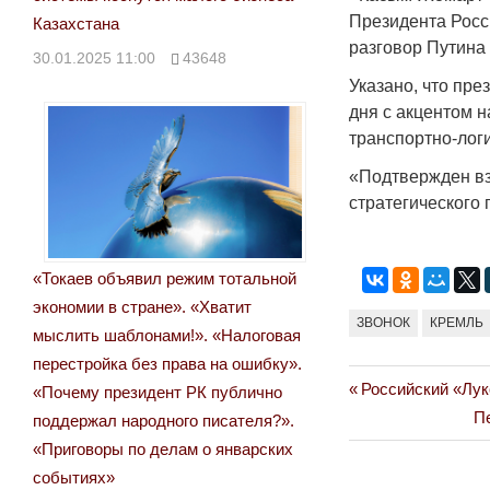
Президента Росс
Казахстана
разговор Путина 
30.01.2025 11:00
43648
Указано, что пр
дня с акцентом 
транспортно-логи
«Подтвержден вз
стратегического 
«Токаев объявил режим тотальной
экономии в стране». «Хватит
ЗВОНОК
КРЕМЛЬ
мыслить шаблонами!». «Налоговая
перестройка без права на ошибку».
Previous
Российский «Лук
Навигация
«Почему президент РК публично
Post:
Ne
Пе
поддержал народного писателя?».
по
Po
«Приговоры по делам о январских
записям
событиях»