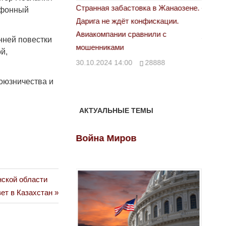
астовка в Жанаозене.
«Новый Казахстан не говорит всей
Лондо
ефонный
ёт конфискации.
правды»
28.10.
 сравнили с
29.10.2024 09:00
39623
нней повестки
й,
:00
28888
оюзничества и
АКТУАЛЬНЫЕ ТЕМЫ
ов
Война Миров
Войн
нской области
вет в Казахстан