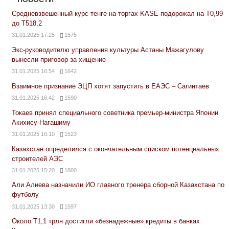
Средневзвешенный курс тенге на торгах KASE подорожал на Т0,99
до Т518,2
31.01.2025 17:25
1575
Экс-руководителю управления культуры Астаны Мажагулову
вынесли приговор за хищение
31.01.2025 16:54
1642
Взаимное признание ЭЦП хотят запустить в ЕАЭС – Сагинтаев
31.01.2025 16:42
1590
Токаев принял специального советника премьер-министра Японии
Акихису Нагашиму
31.01.2025 16:10
1523
Казахстан определился с окончательным списком потенциальных
строителей АЭС
31.01.2025 15:20
1800
Али Алиева назначили ИО главного тренера сборной Казахстана по
футболу
31.01.2025 13:30
1597
Около Т1,1 трлн достигли «безнадежные» кредиты в банках