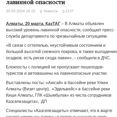
лавинной опасности
20.03.2024 16:15
Новости
2137
Алматы. 20 марта. КазТАГ
– В Алматы объявлен
высокий уровень лавинной опасности, сообщает пресс-
служба департамента по чрезвычайным ситуациям.
«В связи с оттепелью, неустойчивым состоянием и
большой высотой снежного покрова, в также выпадения
осадков, есть риски схода лавин», – сообщили в ДЧС.
Блокпосты с полицией не пропускают пешеходов-
туристов и автомашины на лавиноопасные участки.
Выставлены посты: «Аюсай» в бассейне реки Улкен
Алматы (Визит центр), «Эдельвейс» в бассейне реки
Киши Алматы, ГЛК «Шымбулак» из числа сотрудников
Казселезащита», ДП
Специалисты «Казселезащиты» отмечают, что в марте
сходят «мокрые» лавины,в которых шансов выжить