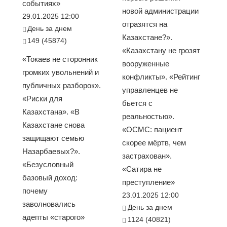
событиях»
новой администрации
29.01.2025 12:00
отразятся на
День за днем
Казахстане?».
149 (45874)
«Казахстану не грозят
«Токаев не сторонник
вооруженные
громких увольнений и
конфликты». «Рейтинг
публичных разборок».
управленцев не
«Риски для
бьется с
Казахстана». «В
реальностью».
Казахстане снова
«ОСМС: пациент
защищают семью
скорее мёртв, чем
Назарбаевых?».
застрахован».
«Безусловный
«Сатира не
базовый доход:
преступление»
почему
23.01.2025 12:00
заволновались
День за днем
адепты «старого»
1124 (40821)