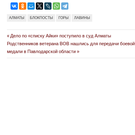
АЛМАТЫ
БЛОКПОСТЫ
ГОРЫ
ЛАВИНЫ
Previous
Дело по «списку Айки» поступило в суд Алматы
Навигация
Next
Post:
Родственников ветерана ВОВ нашлись для передачи боевой
по
Post:
медали в Павлодарской области
записям