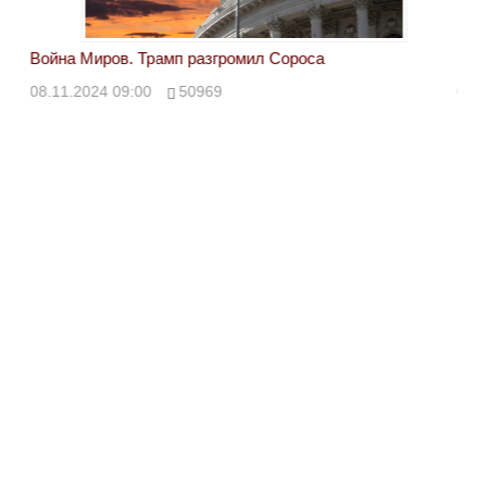
Война Миров. Трамп разгромил Сороса
Вой
08.11.2024 09:00
50969
08.