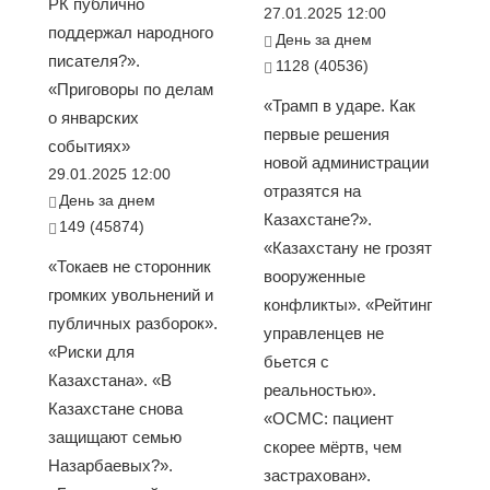
РК публично
27.01.2025 12:00
поддержал народного
День за днем
писателя?».
1128 (40536)
«Приговоры по делам
«Трамп в ударе. Как
о январских
первые решения
событиях»
новой администрации
29.01.2025 12:00
отразятся на
День за днем
Казахстане?».
149 (45874)
«Казахстану не грозят
«Токаев не сторонник
вооруженные
громких увольнений и
конфликты». «Рейтинг
публичных разборок».
управленцев не
«Риски для
бьется с
Казахстана». «В
реальностью».
Казахстане снова
«ОСМС: пациент
защищают семью
скорее мёртв, чем
Назарбаевых?».
застрахован».