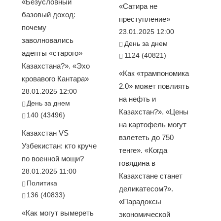
«Безусловный
«Сатира не
базовый доход:
преступление»
почему
23.01.2025 12:00
заволновались
День за днем
адепты «старого»
1124 (40821)
Казахстана?». «Эхо
«Как «трампономика
кровавого Кантара»
2.0» может повлиять
28.01.2025 12:00
на нефть и
День за днем
Казахстан?». «Цены
140 (43496)
на картофель могут
Казахстан VS
взлететь до 750
Узбекистан: кто круче
тенге». «Когда
по военной мощи?
говядина в
28.01.2025 11:00
Казахстане станет
Политика
деликатесом?».
136 (40833)
«Парадоксы
«Как могут вымереть
экономической