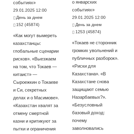
о январских
событиях»
событиях»
29.01.2025 12:00
День за днем
29.01.2025 12:00
152 (45874)
День за днем
1253 (45874)
«Как могут вымереть
«Токаев не сторонник
казахстанцы:
громких увольнений и
глобальные сценарии
публичных разборок».
рисков». «Выезжаем
«Риски для
на том, что Токаев —
Казахстана». «В
китаист» —
Казахстане снова
Сыроежкин о Токаеве
защищают семью
и Си, секретных
Назарбаевых?».
делах и о Масимове».
«Безусловный
«Казахстан хвалят за
базовый доход:
отмену смертной
почему
казни и критикуют за
заволновались
пытки и ограничения