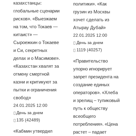
казахстанцы:
политики». «Как
глобальные сценарии
грузин из Москвы
рисков». «Выезжаем
хочет сделать из
на том, что Токаев —
Атырау Дубай»
китаист» —
22.01.2025 12:00
Сыроежкин о Токаеве
День за днем
1119 (40257)
и Си, секретных
делах и о Масимове».
«Правительство
«Казахстан хвалят за
упорно игнорирует
отмену смертной
запрет президента на
казни и критикуют за
создание единых
пытки и ограничения
операторов». «Хлеба
свобод»
и зрелищ – тупиковый
24.01.2025 12:00
путь к обществу
День за днем
всеобщего
135 (42489)
потребления». «Цена
«Кабмин утвердил
растет – падает