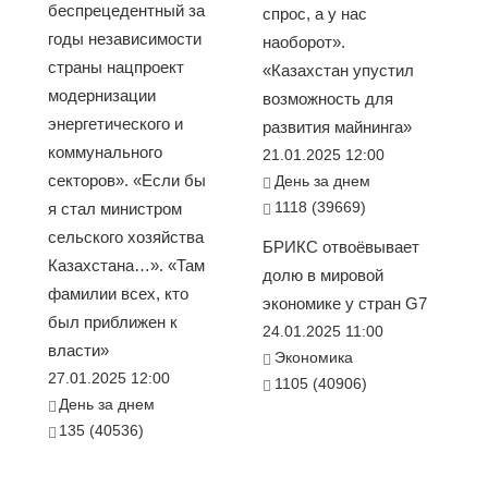
беспрецедентный за
спрос, а у нас
годы независимости
наоборот».
страны нацпроект
«Казахстан упустил
модернизации
возможность для
энергетического и
развития майнинга»
коммунального
21.01.2025 12:00
секторов». «Если бы
День за днем
1118 (39669)
я стал министром
сельского хозяйства
БРИКС отвоёвывает
Казахстана…». «Там
долю в мировой
фамилии всех, кто
экономике у стран G7
был приближен к
24.01.2025 11:00
власти»
Экономика
27.01.2025 12:00
1105 (40906)
День за днем
135 (40536)