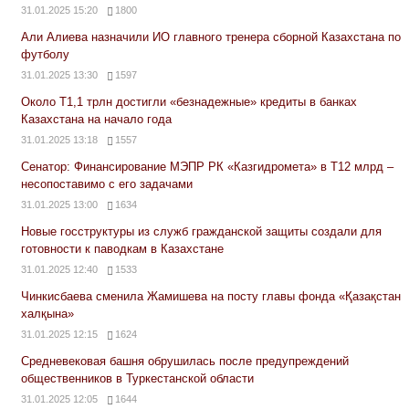
31.01.2025 15:20
1800
Али Алиева назначили ИО главного тренера сборной Казахстана по
футболу
31.01.2025 13:30
1597
Около Т1,1 трлн достигли «безнадежные» кредиты в банках
Казахстана на начало года
31.01.2025 13:18
1557
Сенатор: Финансирование МЭПР РК «Казгидромета» в Т12 млрд –
несопоставимо с его задачами
31.01.2025 13:00
1634
Новые госструктуры из служб гражданской защиты создали для
готовности к паводкам в Казахстане
31.01.2025 12:40
1533
Чинкисбаева сменила Жамишева на посту главы фонда «Қазақстан
халқына»
31.01.2025 12:15
1624
Средневековая башня обрушилась после предупреждений
общественников в Туркестанской области
31.01.2025 12:05
1644