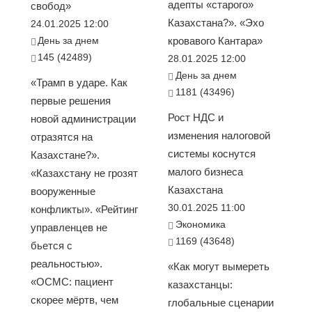
адепты «старого»
свобод»
Казахстана?». «Эхо
24.01.2025 12:00
День за днем
кровавого Кантара»
145 (42489)
28.01.2025 12:00
День за днем
«Трамп в ударе. Как
1181 (43496)
первые решения
Рост НДС и
новой администрации
изменения налоговой
отразятся на
системы коснутся
Казахстане?».
малого бизнеса
«Казахстану не грозят
Казахстана
вооруженные
30.01.2025 11:00
конфликты». «Рейтинг
Экономика
управленцев не
1169 (43648)
бьется с
реальностью».
«Как могут вымереть
«ОСМС: пациент
казахстанцы:
скорее мёртв, чем
глобальные сценарии