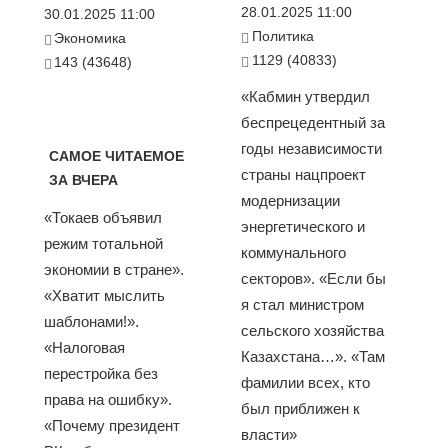
28.01.2025 11:00
30.01.2025 11:00
Политика
Экономика
1129 (40833)
143 (43648)
«Кабмин утвердил
беспрецедентный за
годы независимости
САМОЕ ЧИТАЕМОЕ
страны нацпроект
ЗА ВЧЕРА
модернизации
«Токаев объявил
энергетического и
режим тотальной
коммунального
экономии в стране».
секторов». «Если бы
«Хватит мыслить
я стал министром
шаблонами!».
сельского хозяйства
«Налоговая
Казахстана…». «Там
перестройка без
фамилии всех, кто
права на ошибку».
был приближен к
«Почему президент
власти»