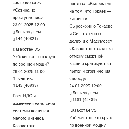
застрахован».
рисков». «Выезжаем
«Сатира не
на том, что Токаев —
преступление»
китаист» —
23.01.2025 12:00
Сыроежкин о Токаеве
День за днем
и Си, секретных
144 (40821)
делах и о Масимове».
«Казахстан хвалят за
Казахстан VS
отмену смертной
Узбекистан: кто круче
казни и критикуют за
по военной мощи?
пытки и ограничения
28.01.2025 11:00
Политика
свобод»
143 (40833)
24.01.2025 12:00
День за днем
Рост НДС и
1161 (42489)
изменения налоговой
Казахстан VS
системы коснутся
Узбекистан: кто круче
малого бизнеса
по военной мощи?
Казахстана