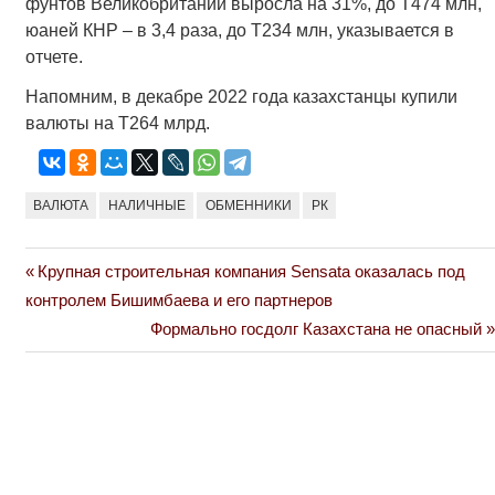
фунтов Великобритании выросла на 31%, до Т474 млн,
юаней КНР – в 3,4 раза, до Т234 млн, указывается в
отчете.
Напомним, в декабре 2022 года казахстанцы купили
валюты на Т264 млрд.
ВАЛЮТА
НАЛИЧНЫЕ
ОБМЕННИКИ
РК
Previous
Крупная строительная компания Sensata оказалась под
Навигация
Post:
контролем Бишимбаева и его партнеров
по
Next
Формально госдолг Казахстана не опасный
Post:
записям