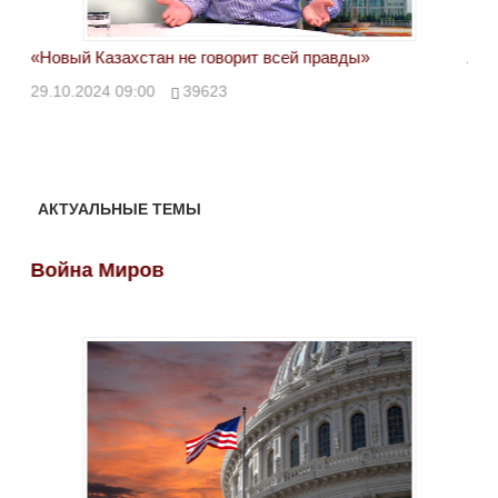
«Новый Казахстан не говорит всей правды»
Лон
ми
29.10.2024 09:00
39623
28.
АКТУАЛЬНЫЕ ТЕМЫ
Война Миров
Во