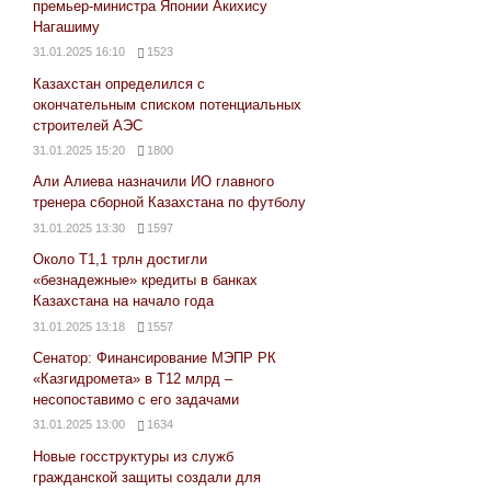
премьер-министра Японии Акихису
Нагашиму
31.01.2025 16:10
1523
Казахстан определился с
окончательным списком потенциальных
строителей АЭС
31.01.2025 15:20
1800
Али Алиева назначили ИО главного
тренера сборной Казахстана по футболу
31.01.2025 13:30
1597
Около Т1,1 трлн достигли
«безнадежные» кредиты в банках
Казахстана на начало года
31.01.2025 13:18
1557
Сенатор: Финансирование МЭПР РК
«Казгидромета» в Т12 млрд –
несопоставимо с его задачами
31.01.2025 13:00
1634
Новые госструктуры из служб
гражданской защиты создали для