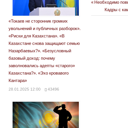
Previous
Необходимо пов
Навигация
Post:
Next
Кадры с ка
по
Post:
«Токаев не сторонник громких
записям
увольнений и публичных разборок».
«Риски для Казахстана». «В
Казахстане снова защищают семью
Назарбаевых?». «Безусловный
базовый доход: почему
заволновались адепты «старого»
Казахстана?». «Эхо кровавого
Кантара»
28.01.2025 12:00
43496