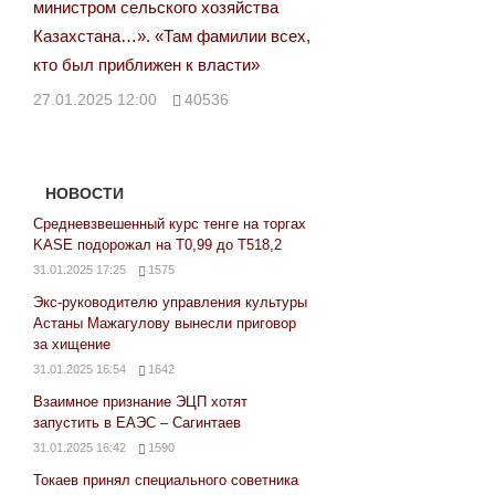
министром сельского хозяйства
Казахстана…». «Там фамилии всех,
кто был приближен к власти»
27.01.2025 12:00
40536
НОВОСТИ
Средневзвешенный курс тенге на торгах
KASE подорожал на Т0,99 до Т518,2
31.01.2025 17:25
1575
Экс-руководителю управления культуры
Астаны Мажагулову вынесли приговор
за хищение
31.01.2025 16:54
1642
Взаимное признание ЭЦП хотят
запустить в ЕАЭС – Сагинтаев
31.01.2025 16:42
1590
Токаев принял специального советника