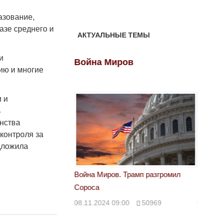
азование,
азе среднего и
АКТУАЛЬНЫЕ ТЕМЫ
и
ов
Война Миров
Войн
ию и многие
 и
ь
енства
контроля за
дложила
 Трамп разгромил
Война Миров. Трамп разгромил
Война 
Сороса
Сорос
00
50969
08.11.2024 09:00
50969
08.11.