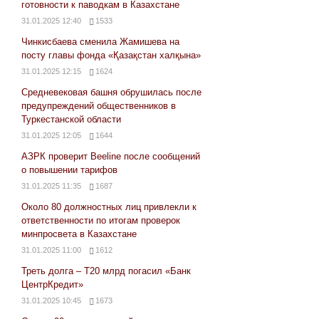
готовности к паводкам в Казахстане
31.01.2025 12:40
1533
Чинкисбаева сменила Жамишева на
посту главы фонда «Қазақстан халқына»
31.01.2025 12:15
1624
Средневековая башня обрушилась после
предупреждений общественников в
Туркестанской области
31.01.2025 12:05
1644
АЗРК проверит Beeline после сообщений
о повышении тарифов
31.01.2025 11:35
1687
Около 80 должностных лиц привлекли к
ответственности по итогам проверок
минпросвета в Казахстане
31.01.2025 11:00
1612
Треть долга – Т20 млрд погасил «Банк
ЦентрКредит»
31.01.2025 10:45
1673