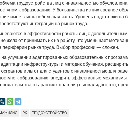
роблема трудоустройства лиц с инвалидностью обусловлена
оступом к образованию. У большинства из них среднее обр
ние имеет лишь небольшая часть. Уровень подготовки на б
препятствуют интеграции на рынок труда.
мневаются в эффективности работы лиц с дополнительным
Война Мир
 не желают принимать их на работу, что уменьшает мотивац
а периферии рынка труда. Выбор профессии — сложен.
 на улучшении адаптированных образовательных программ
 адаптации инфраструктуры и методик обучения, расширит
осгрантов и льгот для студентов с инвалидностью для рав
доступе к образованию, внедрить эффективные механизмы 
онодательства о гарантиях прав лиц с инвалидностью, пре
Война Миров.
Сороса
МАЖИЛИС
РК
ТРУДОУСТРОЙСТВО
08.11.2024 09: