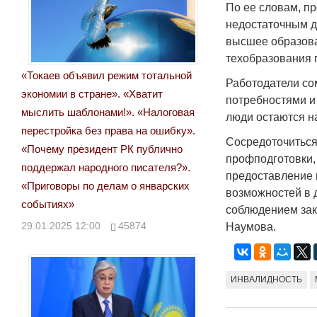
По ее словам, п
недостаточным д
высшее образова
техобразования 
«Токаев объявил режим тотальной
Работодатели со
экономии в стране». «Хватит
потребностями и
мыслить шаблонами!». «Налоговая
люди остаются н
перестройка без права на ошибку».
Сосредоточиться
«Почему президент РК публично
профподготовки,
поддержал народного писателя?».
предоставление г
«Приговоры по делам о январских
возможностей в 
событиях»
соблюдением зак
29.01.2025 12:00
45874
Наумова.
ИНВАЛИДНОСТЬ