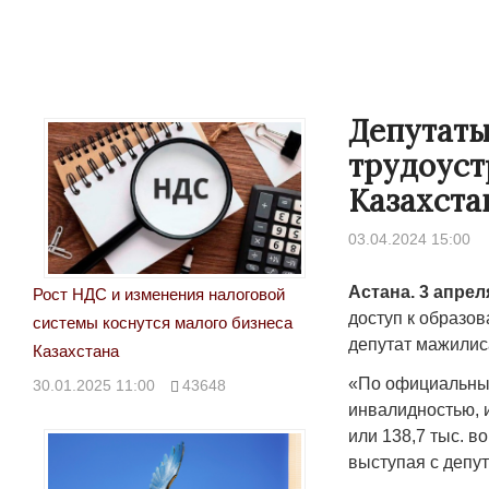
Депутаты
трудоуст
Казахста
03.04.2024 15:00
Астана. 3 апре
Рост НДС и изменения налоговой
доступ к образов
системы коснутся малого бизнеса
депутат мажилис
Казахстана
«По официальным
30.01.2025 11:00
43648
инвалидностью, и
или 138,7 тыс. в
выступая с депу