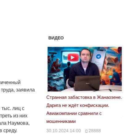
ВИДЕО
ниченный
 труда, заявила
астовка в Жанаозене.
«Новый Казахстан не говорит всей
Лондон
т конфискации.
правды»
28.10.
тыс. лиц с
 сравнили с
29.10.2024 09:00
39623
треть из них
ала Наумова,
 среду.
00
28888