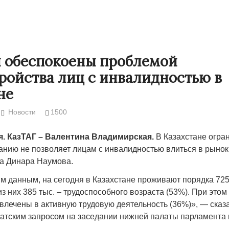
 обеспокоены проблемой
ройства лиц с инвалидностью в
не
Новости
1500
ля. КазТАГ – Валентина Владимирская.
В Казахстане огра
анию не позволяет лицам с инвалидностью влиться в рынок
Народ выбрал свет
Странная заб
а Динара Наумова.
Дарига не ждё
17.10.2024 17:00
29972
 данным, на сегодня в Казахстане проживают порядка 725 
Авиакомпании
з них 385 тыс. – трудоспособного возраста (53%). При этом 
мошенниками
овлечены в активную трудовую деятельность (36%)», — сказ
татским запросом на заседании нижней палаты парламента в
30.10.2024 14: