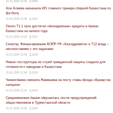
31.01.2025 15:20
1800
Али Алиева назначили ИО главного тренера сборной Казахстана по
футболу
31.01.2025 13:30
1597
Около Т1,1 трлн достигли «безнадежные» кредиты в банках
Казахстана на начало года
31.01.2025 13:18
1557
Сенатор: Финансирование МЭПР РК «Казгидромета» в Т12 млрд –
несопоставимо с его задачами
31.01.2025 13:00
1634
Новые госструктуры из служб гражданской защиты создали для
готовности к паводкам в Казахстане
31.01.2025 12:40
1533
Чинкисбаева сменила Жамишева на посту главы фонда «Қазақстан
халқына»
31.01.2025 12:15
1624
Средневековая башня обрушилась после предупреждений
общественников в Туркестанской области
31.01.2025 12:05
1644