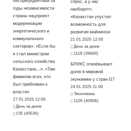
беспрецедентный за
спрос, а у нас
годы независимости
наоборот».
страны нацпроект
«Казахстан упустил
модернизации
возможность для
энергетического и
развития майнинга»
коммунального
21.01.2025 12:00
секторов». «Если бы
День за днем
1118 (39669)
я стал министром
сельского хозяйства
БРИКС отвоёвывает
Казахстана…». «Там
долю в мировой
фамилии всех, кто
экономике у стран G7
был приближен к
24.01.2025 11:00
власти»
Экономика
27.01.2025 12:00
1105 (40906)
День за днем
135 (40536)