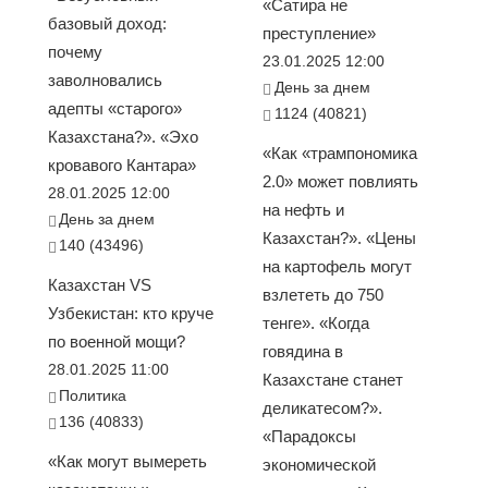
«Сатира не
базовый доход:
преступление»
почему
23.01.2025 12:00
заволновались
День за днем
адепты «старого»
1124 (40821)
Казахстана?». «Эхо
«Как «трампономика
кровавого Кантара»
2.0» может повлиять
28.01.2025 12:00
на нефть и
День за днем
Казахстан?». «Цены
140 (43496)
на картофель могут
Казахстан VS
взлететь до 750
Узбекистан: кто круче
тенге». «Когда
по военной мощи?
говядина в
28.01.2025 11:00
Казахстане станет
Политика
деликатесом?».
136 (40833)
«Парадоксы
«Как могут вымереть
экономической