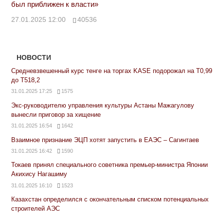
был приближен к власти»
27.01.2025 12:00
40536
НОВОСТИ
Средневзвешенный курс тенге на торгах KASE подорожал на Т0,99
до Т518,2
31.01.2025 17:25
1575
Экс-руководителю управления культуры Астаны Мажагулову
вынесли приговор за хищение
31.01.2025 16:54
1642
Взаимное признание ЭЦП хотят запустить в ЕАЭС – Сагинтаев
31.01.2025 16:42
1590
Токаев принял специального советника премьер-министра Японии
Акихису Нагашиму
31.01.2025 16:10
1523
Казахстан определился с окончательным списком потенциальных
строителей АЭС