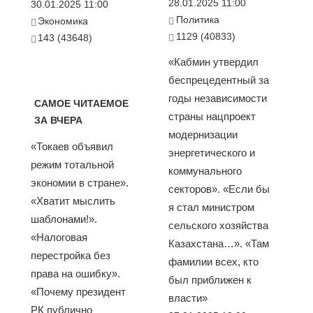
28.01.2025 11:00
30.01.2025 11:00
Политика
Экономика
1129 (40833)
143 (43648)
«Кабмин утвердил
беспрецедентный за
годы независимости
САМОЕ ЧИТАЕМОЕ
страны нацпроект
ЗА ВЧЕРА
модернизации
«Токаев объявил
энергетического и
режим тотальной
коммунального
экономии в стране».
секторов». «Если бы
«Хватит мыслить
я стал министром
шаблонами!».
сельского хозяйства
«Налоговая
Казахстана…». «Там
перестройка без
фамилии всех, кто
права на ошибку».
был приближен к
«Почему президент
власти»
РК публично