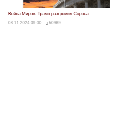
Война Миров. Трамп разгромил Сороса
Вой
08.11.2024 09:00
50969
08.