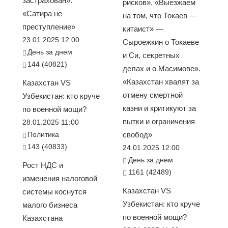
застрахован».
рисков». «Выезжаем
«Сатира не
на том, что Токаев —
преступление»
китаист» —
23.01.2025 12:00
Сыроежкин о Токаеве
День за днем
и Си, секретных
144 (40821)
делах и о Масимове».
«Казахстан хвалят за
Казахстан VS
отмену смертной
Узбекистан: кто круче
казни и критикуют за
по военной мощи?
пытки и ограничения
28.01.2025 11:00
Политика
свобод»
143 (40833)
24.01.2025 12:00
День за днем
Рост НДС и
1161 (42489)
изменения налоговой
Казахстан VS
системы коснутся
Узбекистан: кто круче
малого бизнеса
по военной мощи?
Казахстана