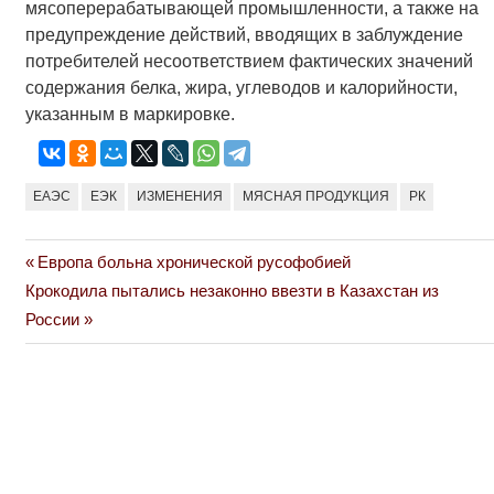
мясоперерабатывающей промышленности, а также на
предупреждение действий, вводящих в заблуждение
потребителей несоответствием фактических значений
содержания белка, жира, углеводов и калорийности,
указанным в маркировке.
ЕАЭС
ЕЭК
ИЗМЕНЕНИЯ
МЯСНАЯ ПРОДУКЦИЯ
РК
Previous
Европа больна хронической русофобией
Навигация
Next
Post:
Крокодила пытались незаконно ввезти в Казахстан из
по
Post:
России
записям