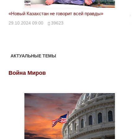
«Новый Казахстан не говорит всей правды»
Лон
ми
29.10.2024 09:00
39623
28.
АКТУАЛЬНЫЕ ТЕМЫ
Война Миров
Во