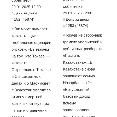
событиях»
событиях»
29.01.2025 12:00
День за днем
29.01.2025 12:00
152 (45874)
День за днем
1253 (45874)
«Как могут вымереть
«Токаев не сторонник
казахстанцы:
громких увольнений и
глобальные сценарии
публичных разборок».
рисков». «Выезжаем
«Риски для
на том, что Токаев —
Казахстана». «В
китаист» —
Казахстане снова
Сыроежкин о Токаеве
защищают семью
и Си, секретных
Назарбаевых?».
делах и о Масимове».
«Безусловный
«Казахстан хвалят за
базовый доход:
отмену смертной
почему
казни и критикуют за
заволновались
пытки и ограничения
адепты «старого»