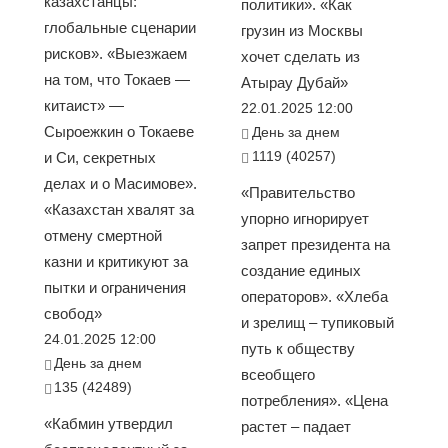
казахстанцы:
политики». «Как
глобальные сценарии
грузин из Москвы
рисков». «Выезжаем
хочет сделать из
на том, что Токаев —
Атырау Дубай»
китаист» —
22.01.2025 12:00
Сыроежкин о Токаеве
День за днем
1119 (40257)
и Си, секретных
делах и о Масимове».
«Правительство
«Казахстан хвалят за
упорно игнорирует
отмену смертной
запрет президента на
казни и критикуют за
создание единых
пытки и ограничения
операторов». «Хлеба
свобод»
и зрелищ – тупиковый
24.01.2025 12:00
путь к обществу
День за днем
всеобщего
135 (42489)
потребления». «Цена
«Кабмин утвердил
растет – падает