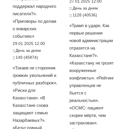
27.01.2025 12:00
поддержал народного
День за днем
писателя?».
1128 (40536)
«Приговоры по делам
«Трамп в ударе. Как
о январских
первые решения
событиях»
новой администрации
29.01.2025 12:00
отразятся на
День за днем
Казахстане?».
149 (45874)
«Казахстану не грозят
«Токаев не сторонник
вооруженные
громких увольнений и
конфликты». «Рейтинг
публичных разборок».
управленцев не
«Риски для
бьется с
Казахстана». «В
реальностью».
Казахстане снова
«ОСМС: пациент
защищают семью
скорее мёртв, чем
Назарбаевых?».
застрахован».
«Безусловный