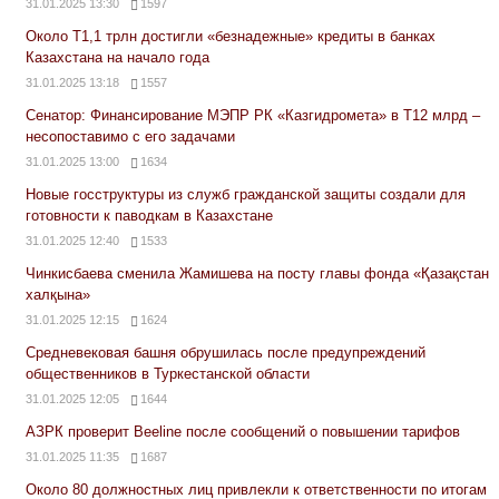
31.01.2025 13:30
1597
Около Т1,1 трлн достигли «безнадежные» кредиты в банках
Казахстана на начало года
31.01.2025 13:18
1557
Сенатор: Финансирование МЭПР РК «Казгидромета» в Т12 млрд –
несопоставимо с его задачами
31.01.2025 13:00
1634
Новые госструктуры из служб гражданской защиты создали для
готовности к паводкам в Казахстане
31.01.2025 12:40
1533
Чинкисбаева сменила Жамишева на посту главы фонда «Қазақстан
халқына»
31.01.2025 12:15
1624
Средневековая башня обрушилась после предупреждений
общественников в Туркестанской области
31.01.2025 12:05
1644
АЗРК проверит Beeline после сообщений о повышении тарифов
31.01.2025 11:35
1687
Около 80 должностных лиц привлекли к ответственности по итогам