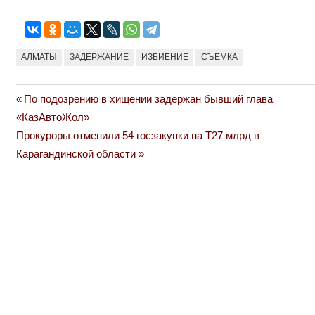
АЛМАТЫ
ЗАДЕРЖАНИЕ
ИЗБИЕНИЕ
СЪЕМКА
Previous
По подозрению в хищении задержан бывший глава
Навигация
Post:
«КазАвтоЖол»
по
Next
Прокуроры отменили 54 госзакупки на Т27 млрд в
Post:
Карагандинской области
записям