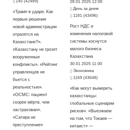
145 (42489)
28.01.2025 12:00
День за днем
«Трамп в ударе. Как
1181 (43496)
первые решения
Рост НДС и
новой администрации
изменения налоговой
отразятся на
системы коснутся
Казахстане?».
малого бизнеса
«Казахстану не грозят
Казахстана
вооруженные
30.01.2025 11:00
конфликты». «Рейтинг
Экономика
управленцев не
1169 (43648)
бьется с
реальностью».
«Как могут вымереть
«ОСМС: пациент
казахстанцы:
скорее мёртв, чем
глобальные сценарии
застрахован».
рисков». «Выезжаем
«Сатира не
на том, что Токаев —
преступление»
китаист» —