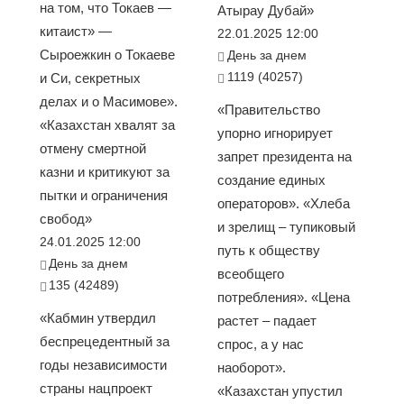
на том, что Токаев —
Атырау Дубай»
китаист» —
22.01.2025 12:00
Сыроежкин о Токаеве
День за днем
1119 (40257)
и Си, секретных
делах и о Масимове».
«Правительство
«Казахстан хвалят за
упорно игнорирует
отмену смертной
запрет президента на
казни и критикуют за
создание единых
пытки и ограничения
операторов». «Хлеба
свобод»
и зрелищ – тупиковый
24.01.2025 12:00
путь к обществу
День за днем
всеобщего
135 (42489)
потребления». «Цена
«Кабмин утвердил
растет – падает
беспрецедентный за
спрос, а у нас
годы независимости
наоборот».
страны нацпроект
«Казахстан упустил