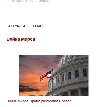
29.10.2024 09:00
39623
28.
АКТУАЛЬНЫЕ ТЕМЫ
Война Миров
Во
Война Миров. Трамп разгромил Сороса
Вой