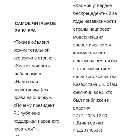
«Кабмин утвердил
беспрецедентный за
годы независимости
САМОЕ ЧИТАЕМОЕ
страны нацпроект
ЗА ВЧЕРА
модернизации
«Токаев объявил
энергетического и
режим тотальной
коммунального
экономии в стране».
секторов». «Если бы
«Хватит мыслить
я стал министром
шаблонами!».
сельского хозяйства
«Налоговая
Казахстана…». «Там
перестройка без
фамилии всех, кто
права на ошибку».
был приближен к
«Почему президент
власти»
РК публично
27.01.2025 12:00
поддержал народного
День за днем
писателя?».
1128 (40536)