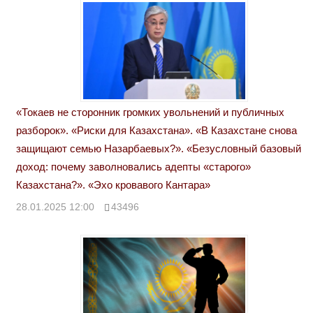
«Токаев не сторонник громких увольнений и публичных
разборок». «Риски для Казахстана». «В Казахстане снова
защищают семью Назарбаевых?». «Безусловный базовый
доход: почему заволновались адепты «старого»
Казахстана?». «Эхо кровавого Кантара»
28.01.2025 12:00
43496