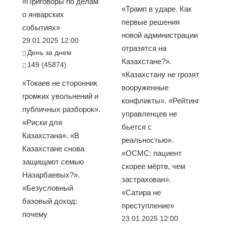
«Приговоры по делам
«Трамп в ударе. Как
о январских
первые решения
событиях»
новой администрации
29.01.2025 12:00
отразятся на
День за днем
Казахстане?».
149 (45874)
«Казахстану не грозят
«Токаев не сторонник
вооруженные
громких увольнений и
конфликты». «Рейтинг
публичных разборок».
управленцев не
«Риски для
бьется с
Казахстана». «В
реальностью».
Казахстане снова
«ОСМС: пациент
защищают семью
скорее мёртв, чем
Назарбаевых?».
застрахован».
«Безусловный
«Сатира не
базовый доход:
преступление»
почему
23.01.2025 12:00