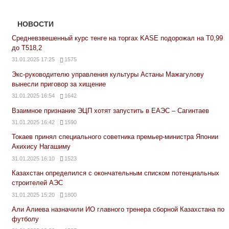
НОВОСТИ
Средневзвешенный курс тенге на торгах KASE подорожал на Т0,99
до Т518,2
31.01.2025 17:25
1575
Экс-руководителю управления культуры Астаны Мажагулову
вынесли приговор за хищение
31.01.2025 16:54
1642
Взаимное признание ЭЦП хотят запустить в ЕАЭС – Сагинтаев
31.01.2025 16:42
1590
Токаев принял специального советника премьер-министра Японии
Акихису Нагашиму
31.01.2025 16:10
1523
Казахстан определился с окончательным списком потенциальных
строителей АЭС
31.01.2025 15:20
1800
Али Алиева назначили ИО главного тренера сборной Казахстана по
футболу