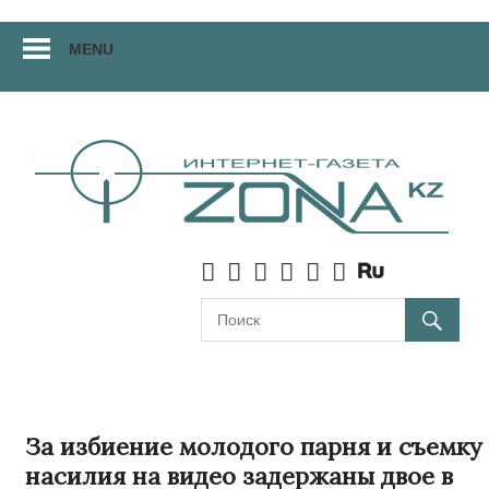
Перейти
MENU
к
материалам
За избиение молодого парня и съемку
насилия на видео задержаны двое в