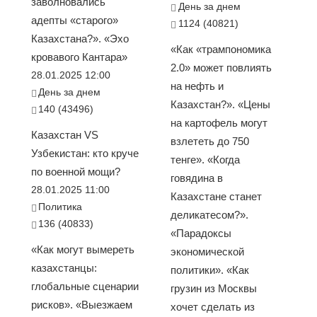
заволновались
День за днем
адепты «старого»
1124 (40821)
Казахстана?». «Эхо
«Как «трампономика
кровавого Кантара»
2.0» может повлиять
28.01.2025 12:00
на нефть и
День за днем
Казахстан?». «Цены
140 (43496)
на картофель могут
Казахстан VS
взлететь до 750
Узбекистан: кто круче
тенге». «Когда
по военной мощи?
говядина в
28.01.2025 11:00
Казахстане станет
Политика
деликатесом?».
136 (40833)
«Парадоксы
«Как могут вымереть
экономической
казахстанцы:
политики». «Как
глобальные сценарии
грузин из Москвы
рисков». «Выезжаем
хочет сделать из