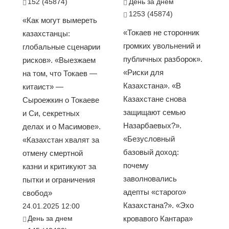
152 (45874)
День за днем
1253 (45874)
«Как могут вымереть
«Токаев не сторонник
казахстанцы:
громких увольнений и
глобальные сценарии
публичных разборок».
рисков». «Выезжаем
«Риски для
на том, что Токаев —
Казахстана». «В
китаист» —
Казахстане снова
Сыроежкин о Токаеве
защищают семью
и Си, секретных
Назарбаевых?».
делах и о Масимове».
«Безусловный
«Казахстан хвалят за
базовый доход:
отмену смертной
почему
казни и критикуют за
заволновались
пытки и ограничения
адепты «старого»
свобод»
Казахстана?». «Эхо
24.01.2025 12:00
День за днем
кровавого Кантара»