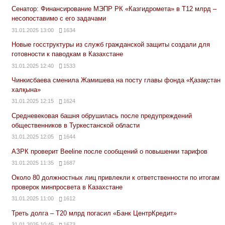
Сенатор: Финансирование МЭПР РК «Казгидромета» в Т12 млрд –
несопоставимо с его задачами
31.01.2025 13:00
1634
Новые госструктуры из служб гражданской защиты создали для
готовности к паводкам в Казахстане
31.01.2025 12:40
1533
Чинкисбаева сменила Жамишева на посту главы фонда «Қазақстан
халқына»
31.01.2025 12:15
1624
Средневековая башня обрушилась после предупреждений
общественников в Туркестанской области
31.01.2025 12:05
1644
АЗРК проверит Beeline после сообщений о повышении тарифов
31.01.2025 11:35
1687
Около 80 должностных лиц привлекли к ответственности по итогам
проверок минпросвета в Казахстане
31.01.2025 11:00
1612
Треть долга – Т20 млрд погасил «Банк ЦентрКредит»
31.01.2025 10:45
1673