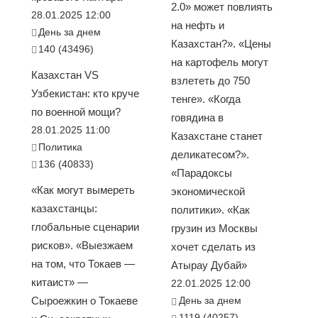
2.0» может повлиять
28.01.2025 12:00
на нефть и
День за днем
Казахстан?». «Цены
140 (43496)
на картофель могут
Казахстан VS
взлететь до 750
Узбекистан: кто круче
тенге». «Когда
по военной мощи?
говядина в
28.01.2025 11:00
Казахстане станет
Политика
деликатесом?».
136 (40833)
«Парадоксы
«Как могут вымереть
экономической
казахстанцы:
политики». «Как
глобальные сценарии
грузин из Москвы
рисков». «Выезжаем
хочет сделать из
на том, что Токаев —
Атырау Дубай»
китаист» —
22.01.2025 12:00
Сыроежкин о Токаеве
День за днем
1119 (40257)