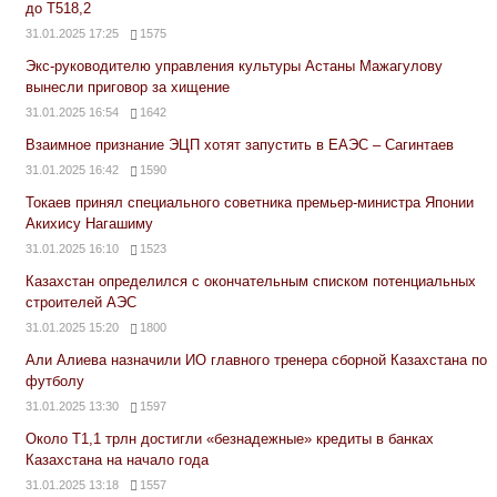
до Т518,2
31.01.2025 17:25
1575
Экс-руководителю управления культуры Астаны Мажагулову
вынесли приговор за хищение
31.01.2025 16:54
1642
Взаимное признание ЭЦП хотят запустить в ЕАЭС – Сагинтаев
31.01.2025 16:42
1590
Токаев принял специального советника премьер-министра Японии
Акихису Нагашиму
31.01.2025 16:10
1523
Казахстан определился с окончательным списком потенциальных
строителей АЭС
31.01.2025 15:20
1800
Али Алиева назначили ИО главного тренера сборной Казахстана по
футболу
31.01.2025 13:30
1597
Около Т1,1 трлн достигли «безнадежные» кредиты в банках
Казахстана на начало года
31.01.2025 13:18
1557