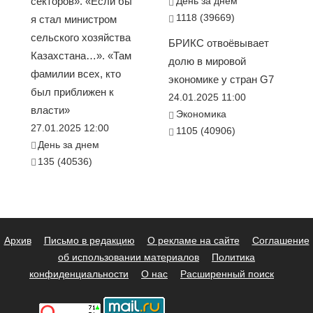
секторов». «Если бы
День за днем
1118 (39669)
я стал министром
сельского хозяйства
БРИКС отвоёвывает
Казахстана…». «Там
долю в мировой
фамилии всех, кто
экономике у стран G7
был приближен к
24.01.2025 11:00
власти»
Экономика
27.01.2025 12:00
1105 (40906)
День за днем
135 (40536)
Архив
Письмо в редакцию
О рекламе на сайте
Соглашение
об использовании материалов
Политика
конфиденциальности
О нас
Расширенный поиск