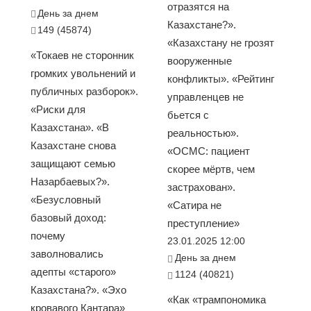
отразятся на
День за днем
Казахстане?».
149 (45874)
«Казахстану не грозят
«Токаев не сторонник
вооруженные
громких увольнений и
конфликты». «Рейтинг
публичных разборок».
управленцев не
«Риски для
бьется с
Казахстана». «В
реальностью».
Казахстане снова
«ОСМС: пациент
защищают семью
скорее мёртв, чем
Назарбаевых?».
застрахован».
«Безусловный
«Сатира не
базовый доход:
преступление»
почему
23.01.2025 12:00
заволновались
День за днем
адепты «старого»
1124 (40821)
Казахстана?». «Эхо
«Как «трампономика
кровавого Кантара»