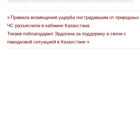
Previous
Правила возмещения ущерба пострадавшим от природных
Навигация
Post:
ЧС разъяснили в кабмине Казахстана
по
Next
Токаев поблагодарил Эрдогана за поддержку в связи с
Post:
паводковой ситуацией в Казахстане
записям