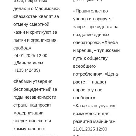
и Си, секретных
делах и о Масимове».
«Правительство
«Казахстан хвалят за
упорно игнорирует
отмену смертной
запрет президента на
казни и критикуют за
создание единых
пытки и ограничения
операторов». «Хлеба
свобод»
и зрелищ – тупиковый
24.01.2025 12:00
путь к обществу
День за днем
всеобщего
135 (42489)
потребления». «Цена
«Кабмин утвердил
растет – падает
беспрецедентный за
спрос, а у нас
годы независимости
наоборот».
страны нацпроект
«Казахстан упустил
модернизации
возможность для
энергетического и
развития майнинга»
коммунального
21.01.2025 12:00