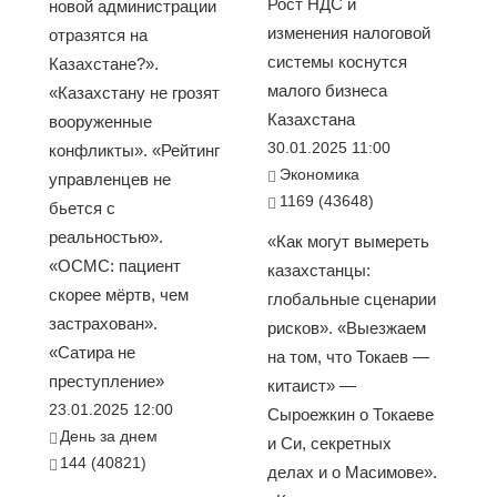
Рост НДС и
новой администрации
изменения налоговой
отразятся на
системы коснутся
Казахстане?».
малого бизнеса
«Казахстану не грозят
Казахстана
вооруженные
30.01.2025 11:00
конфликты». «Рейтинг
Экономика
управленцев не
1169 (43648)
бьется с
реальностью».
«Как могут вымереть
«ОСМС: пациент
казахстанцы:
скорее мёртв, чем
глобальные сценарии
застрахован».
рисков». «Выезжаем
«Сатира не
на том, что Токаев —
преступление»
китаист» —
23.01.2025 12:00
Сыроежкин о Токаеве
День за днем
и Си, секретных
144 (40821)
делах и о Масимове».