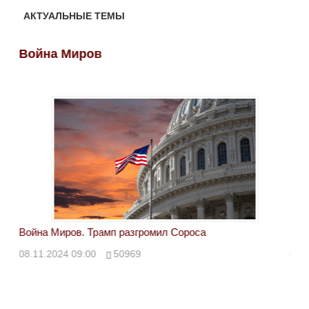
АКТУАЛЬНЫЕ ТЕМЫ
Война Миров
Во
Война Миров. Трамп разгромил Сороса
Вой
08.11.2024 09:00
50969
08.