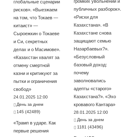
громких увольнений и
глобальные сценарии
публичных разборок».
рисков». «Выезжаем
«Риски для
на том, что Токаев —
Казахстана». «В
китаист» —
Казахстане снова
Сыроежкин о Токаеве
защищают семью
и Си, секретных
Назарбаевых?».
делах и о Масимове».
«Безусловный
«Казахстан хвалят за
базовый доход:
отмену смертной
почему
казни и критикуют за
заволновались
пытки и ограничения
адепты «старого»
свобод»
Казахстана?». «Эхо
24.01.2025 12:00
День за днем
кровавого Кантара»
145 (42489)
28.01.2025 12:00
День за днем
«Трамп в ударе. Как
1181 (43496)
первые решения