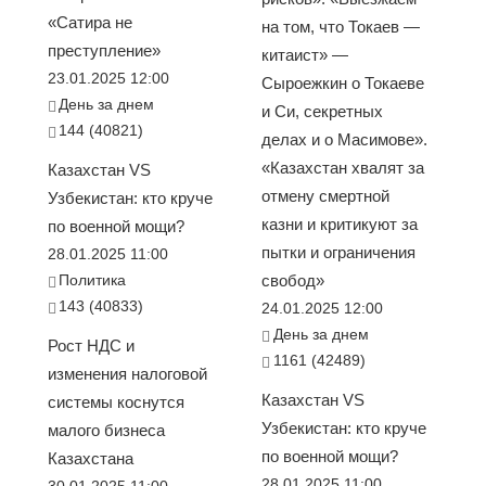
«Сатира не
на том, что Токаев —
преступление»
китаист» —
23.01.2025 12:00
Сыроежкин о Токаеве
День за днем
и Си, секретных
144 (40821)
делах и о Масимове».
«Казахстан хвалят за
Казахстан VS
отмену смертной
Узбекистан: кто круче
казни и критикуют за
по военной мощи?
пытки и ограничения
28.01.2025 11:00
Политика
свобод»
143 (40833)
24.01.2025 12:00
День за днем
Рост НДС и
1161 (42489)
изменения налоговой
Казахстан VS
системы коснутся
Узбекистан: кто круче
малого бизнеса
по военной мощи?
Казахстана
28.01.2025 11:00
30.01.2025 11:00