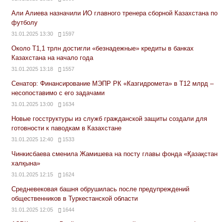
Али Алиева назначили ИО главного тренера сборной Казахстана по
футболу
31.01.2025 13:30
1597
Около Т1,1 трлн достигли «безнадежные» кредиты в банках
Казахстана на начало года
31.01.2025 13:18
1557
Сенатор: Финансирование МЭПР РК «Казгидромета» в Т12 млрд –
несопоставимо с его задачами
31.01.2025 13:00
1634
Новые госструктуры из служб гражданской защиты создали для
готовности к паводкам в Казахстане
31.01.2025 12:40
1533
Чинкисбаева сменила Жамишева на посту главы фонда «Қазақстан
халқына»
31.01.2025 12:15
1624
Средневековая башня обрушилась после предупреждений
общественников в Туркестанской области
31.01.2025 12:05
1644