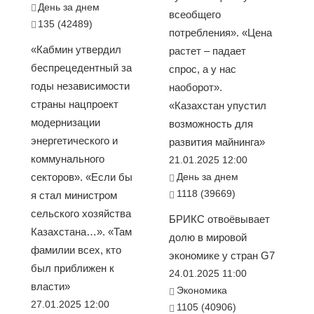
День за днем
всеобщего
135 (42489)
потребления». «Цена
«Кабмин утвердил
растет – падает
беспрецедентный за
спрос, а у нас
годы независимости
наоборот».
страны нацпроект
«Казахстан упустил
модернизации
возможность для
энергетического и
развития майнинга»
коммунального
21.01.2025 12:00
секторов». «Если бы
День за днем
1118 (39669)
я стал министром
сельского хозяйства
БРИКС отвоёвывает
Казахстана…». «Там
долю в мировой
фамилии всех, кто
экономике у стран G7
был приближен к
24.01.2025 11:00
власти»
Экономика
27.01.2025 12:00
1105 (40906)