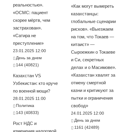
реальностью».
«Как могут вымереть
«ОСМС: пациент
казахстанцы:
скорее мёртв, чем
глобальные сценарии
застрахован».
рисков». «Выезжаем
«Сатира не
на том, что Токаев —
преступление»
китаист» —
23.01.2025 12:00
Сыроежкин о Токаеве
День за днем
и Си, секретных
144 (40821)
делах и о Масимове».
«Казахстан хвалят за
Казахстан VS
отмену смертной
Узбекистан: кто круче
казни и критикуют за
по военной мощи?
пытки и ограничения
28.01.2025 11:00
Политика
свобод»
143 (40833)
24.01.2025 12:00
День за днем
Рост НДС и
1161 (42489)
изменения налоговой