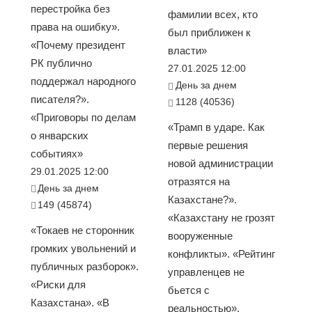
перестройка без
фамилии всех, кто
права на ошибку».
был приближен к
«Почему президент
власти»
РК публично
27.01.2025 12:00
поддержал народного
День за днем
писателя?».
1128 (40536)
«Приговоры по делам
«Трамп в ударе. Как
о январских
первые решения
событиях»
новой администрации
29.01.2025 12:00
отразятся на
День за днем
Казахстане?».
149 (45874)
«Казахстану не грозят
«Токаев не сторонник
вооруженные
громких увольнений и
конфликты». «Рейтинг
публичных разборок».
управленцев не
«Риски для
бьется с
Казахстана». «В
реальностью».