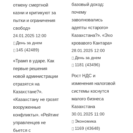
базовый доход:
отмену смертной
почему
казни и критикуют за
заволновались
пытки и ограничения
адепты «старого»
свобод»
Казахстана?». «Эхо
24.01.2025 12:00
День за днем
кровавого Кантара»
145 (42489)
28.01.2025 12:00
День за днем
«Трамп в ударе. Как
1181 (43496)
первые решения
Рост НДС и
новой администрации
изменения налоговой
отразятся на
системы коснутся
Казахстане?».
малого бизнеса
«Казахстану не грозят
Казахстана
вооруженные
30.01.2025 11:00
конфликты». «Рейтинг
Экономика
управленцев не
1169 (43648)
бьется с