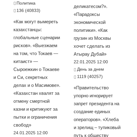
Политика
деликатесом?».
136 (40833)
«Парадоксы
«Как могут вымереть
экономической
казахстанцы:
политики». «Как
глобальные сценарии
грузин из Москвы
рисков». «Выезжаем
хочет сделать из
на том, что Токаев —
Атырау Дубай»
китаист» —
22.01.2025 12:00
Сыроежкин о Токаеве
День за днем
1119 (40257)
и Си, секретных
делах и о Масимове».
«Правительство
«Казахстан хвалят за
упорно игнорирует
отмену смертной
запрет президента на
казни и критикуют за
создание единых
пытки и ограничения
операторов». «Хлеба
свобод»
и зрелищ – тупиковый
24.01.2025 12:00
путь к обществу