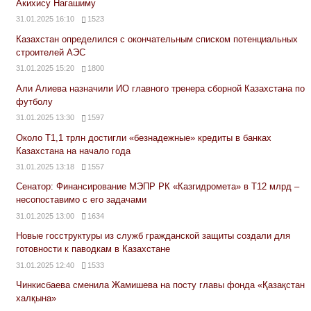
Акихису Нагашиму
31.01.2025 16:10
1523
Казахстан определился с окончательным списком потенциальных
строителей АЭС
31.01.2025 15:20
1800
Али Алиева назначили ИО главного тренера сборной Казахстана по
футболу
31.01.2025 13:30
1597
Около Т1,1 трлн достигли «безнадежные» кредиты в банках
Казахстана на начало года
31.01.2025 13:18
1557
Сенатор: Финансирование МЭПР РК «Казгидромета» в Т12 млрд –
несопоставимо с его задачами
31.01.2025 13:00
1634
Новые госструктуры из служб гражданской защиты создали для
готовности к паводкам в Казахстане
31.01.2025 12:40
1533
Чинкисбаева сменила Жамишева на посту главы фонда «Қазақстан
халқына»