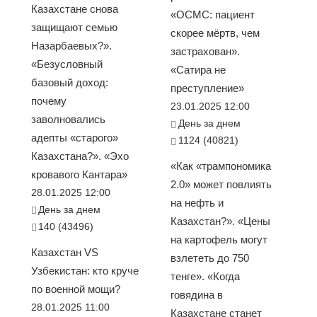
Казахстане снова
«ОСМС: пациент
защищают семью
скорее мёртв, чем
Назарбаевых?».
застрахован».
«Безусловный
«Сатира не
базовый доход:
преступление»
почему
23.01.2025 12:00
заволновались
День за днем
адепты «старого»
1124 (40821)
Казахстана?». «Эхо
«Как «трампономика
кровавого Кантара»
2.0» может повлиять
28.01.2025 12:00
на нефть и
День за днем
Казахстан?». «Цены
140 (43496)
на картофель могут
Казахстан VS
взлететь до 750
Узбекистан: кто круче
тенге». «Когда
по военной мощи?
говядина в
28.01.2025 11:00
Казахстане станет