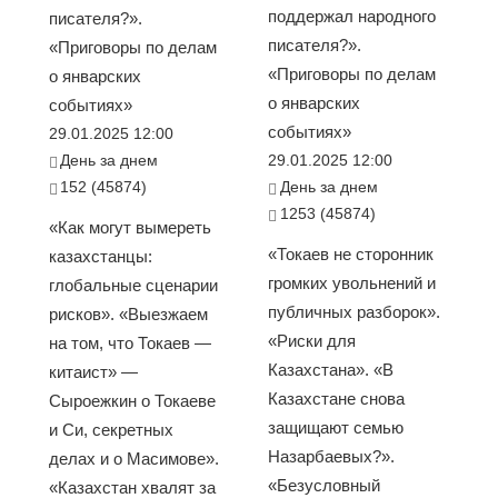
поддержал народного
писателя?».
писателя?».
«Приговоры по делам
«Приговоры по делам
о январских
о январских
событиях»
событиях»
29.01.2025 12:00
День за днем
29.01.2025 12:00
152 (45874)
День за днем
1253 (45874)
«Как могут вымереть
«Токаев не сторонник
казахстанцы:
громких увольнений и
глобальные сценарии
публичных разборок».
рисков». «Выезжаем
«Риски для
на том, что Токаев —
Казахстана». «В
китаист» —
Казахстане снова
Сыроежкин о Токаеве
защищают семью
и Си, секретных
Назарбаевых?».
делах и о Масимове».
«Безусловный
«Казахстан хвалят за