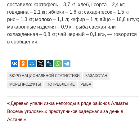
составило: картофель – 3,7 кг; хлеб, І сорта – 2,4 кг;
говядина – 2,1 кг; яблоки – 1,6 кг; сахар-песок – 1,5 кг;
рис – 1,3 кг; молоко – 1,1 л; кефир – 1 л; яйцо – 16,8 штук;
макаронные изделия – 0,9 кг; рыба свежая или
охлажденная – 0,8 кг; чай черный – 0,1 кг», — говорится
в сообщении.
БЮРО НАЦИОНАЛЬНОЙ СТАТИСТИКИ
КАЗАХСТАН
МОРЕПРОДУКТЫ
ПОТРЕБЛЕНИЕ
РЫБА
Previous
Деревья упали из-за непогоды в ряде районов Алматы
Навигация
Next
Post:
Восемь уголовных преступников задержали за день в
по
Post:
Астане
записям