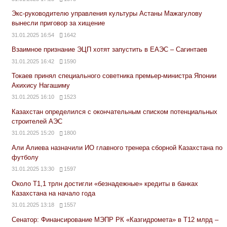
Экс-руководителю управления культуры Астаны Мажагулову
вынесли приговор за хищение
31.01.2025 16:54
1642
Взаимное признание ЭЦП хотят запустить в ЕАЭС – Сагинтаев
31.01.2025 16:42
1590
Токаев принял специального советника премьер-министра Японии
Акихису Нагашиму
31.01.2025 16:10
1523
Казахстан определился с окончательным списком потенциальных
строителей АЭС
31.01.2025 15:20
1800
Али Алиева назначили ИО главного тренера сборной Казахстана по
футболу
31.01.2025 13:30
1597
Около Т1,1 трлн достигли «безнадежные» кредиты в банках
Казахстана на начало года
31.01.2025 13:18
1557
Сенатор: Финансирование МЭПР РК «Казгидромета» в Т12 млрд –