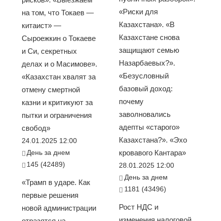
«Риски для
на том, что Токаев —
Казахстана». «В
китаист» —
Казахстане снова
Сыроежкин о Токаеве
защищают семью
и Си, секретных
Назарбаевых?».
делах и о Масимове».
«Безусловный
«Казахстан хвалят за
базовый доход:
отмену смертной
почему
казни и критикуют за
заволновались
пытки и ограничения
адепты «старого»
свобод»
Казахстана?». «Эхо
24.01.2025 12:00
День за днем
кровавого Кантара»
145 (42489)
28.01.2025 12:00
День за днем
«Трамп в ударе. Как
1181 (43496)
первые решения
Рост НДС и
новой администрации
изменения налоговой
отразятся на