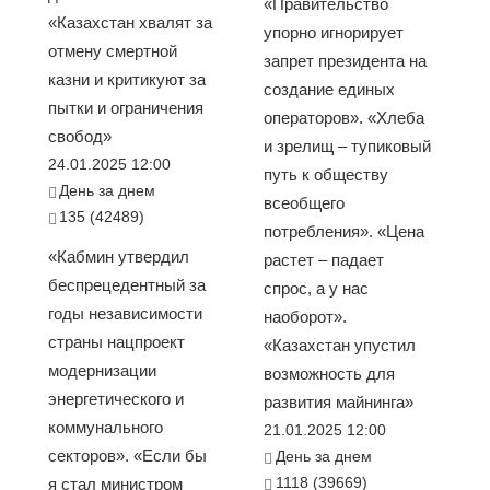
«Правительство
«Казахстан хвалят за
упорно игнорирует
отмену смертной
запрет президента на
казни и критикуют за
создание единых
пытки и ограничения
операторов». «Хлеба
свобод»
и зрелищ – тупиковый
24.01.2025 12:00
путь к обществу
День за днем
всеобщего
135 (42489)
потребления». «Цена
«Кабмин утвердил
растет – падает
беспрецедентный за
спрос, а у нас
годы независимости
наоборот».
страны нацпроект
«Казахстан упустил
модернизации
возможность для
энергетического и
развития майнинга»
коммунального
21.01.2025 12:00
секторов». «Если бы
День за днем
1118 (39669)
я стал министром