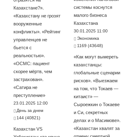
системы коснутся
Казахстане?».
малого бизнеса
«Казахстану не грозят
Казахстана
вооруженные
30.01.2025 11:00
конфликты». «Рейтинг
Экономика
управленцев не
1169 (43648)
бьется с
реальностью».
«Как могут вымереть
«ОСМС: пациент
казахстанцы:
скорее мёртв, чем
глобальные сценарии
застрахован».
рисков». «Выезжаем
«Сатира не
на том, что Токаев —
преступление»
китаист» —
23.01.2025 12:00
Сыроежкин о Токаеве
День за днем
и Си, секретных
144 (40821)
делах и о Масимове».
«Казахстан хвалят за
Казахстан VS
отмену смертной
Узбекистан: кто круче