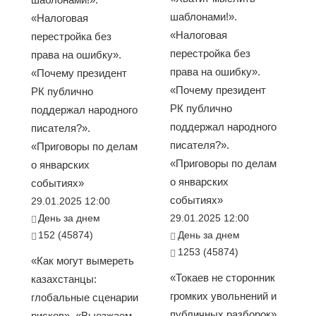
шаблонами!».
«Налоговая
«Налоговая
перестройка без
перестройка без
права на ошибку».
права на ошибку».
«Почему президент
«Почему президент
РК публично
РК публично
поддержал народного
поддержал народного
писателя?».
писателя?».
«Приговоры по делам
«Приговоры по делам
о январских
о январских
событиях»
событиях»
29.01.2025 12:00
День за днем
29.01.2025 12:00
152 (45874)
День за днем
1253 (45874)
«Как могут вымереть
«Токаев не сторонник
казахстанцы:
громких увольнений и
глобальные сценарии
публичных разборок».
рисков». «Выезжаем