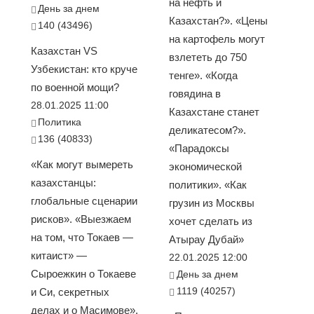
на нефть и
День за днем
Казахстан?». «Цены
140 (43496)
на картофель могут
Казахстан VS
взлететь до 750
Узбекистан: кто круче
тенге». «Когда
по военной мощи?
говядина в
28.01.2025 11:00
Казахстане станет
Политика
деликатесом?».
136 (40833)
«Парадоксы
«Как могут вымереть
экономической
казахстанцы:
политики». «Как
глобальные сценарии
грузин из Москвы
рисков». «Выезжаем
хочет сделать из
на том, что Токаев —
Атырау Дубай»
китаист» —
22.01.2025 12:00
Сыроежкин о Токаеве
День за днем
1119 (40257)
и Си, секретных
делах и о Масимове».