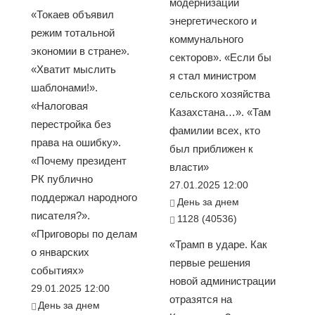
модернизации
«Токаев объявил
энергетического и
режим тотальной
коммунального
экономии в стране».
секторов». «Если бы
«Хватит мыслить
я стал министром
шаблонами!».
сельского хозяйства
«Налоговая
Казахстана…». «Там
перестройка без
фамилии всех, кто
права на ошибку».
был приближен к
«Почему президент
власти»
РК публично
27.01.2025 12:00
поддержал народного
День за днем
писателя?».
1128 (40536)
«Приговоры по делам
«Трамп в ударе. Как
о январских
первые решения
событиях»
новой администрации
29.01.2025 12:00
отразятся на
День за днем