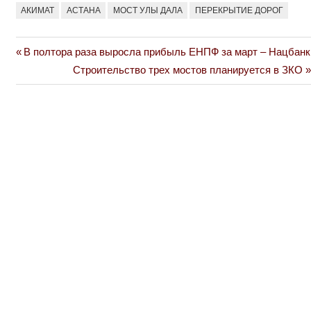
АКИМАТ
АСТАНА
МОСТ УЛЫ ДАЛА
ПЕРЕКРЫТИЕ ДОРОГ
Previous
В полтора раза выросла прибыль ЕНПФ за март – Нацбанк
Навигация
Post:
Next
Строительство трех мостов планируется в ЗКО
по
Post:
записям