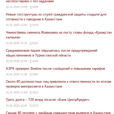
несопоставимо с его задачами
31.01.2025 13:00
1634
Новые госструктуры из служб гражданской защиты создали для
готовности к паводкам в Казахстане
31.01.2025 12:40
1533
Чинкисбаева сменила Жамишева на посту главы фонда «Қазақстан
халқына»
31.01.2025 12:15
1624
Средневековая башня обрушилась после предупреждений
общественников в Туркестанской области
31.01.2025 12:05
1644
АЗРК проверит Beeline после сообщений о повышении тарифов
31.01.2025 11:35
1687
Около 80 должностных лиц привлекли к ответственности по итогам
проверок минпросвета в Казахстане
31.01.2025 11:00
1612
Треть долга – Т20 млрд погасил «Банк ЦентрКредит»
31.01.2025 10:45
1673
Свыше 90 человек с двойным гражданством выявили в Казахстане