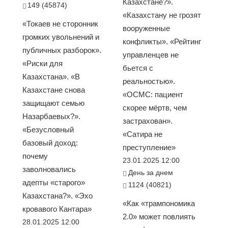
Казахстане?».
149 (45874)
«Казахстану не грозят
«Токаев не сторонник
вооруженные
громких увольнений и
конфликты». «Рейтинг
публичных разборок».
управленцев не
«Риски для
бьется с
Казахстана». «В
реальностью».
Казахстане снова
«ОСМС: пациент
защищают семью
скорее мёртв, чем
Назарбаевых?».
застрахован».
«Безусловный
«Сатира не
базовый доход:
преступление»
почему
23.01.2025 12:00
заволновались
День за днем
адепты «старого»
1124 (40821)
Казахстана?». «Эхо
«Как «трампономика
кровавого Кантара»
2.0» может повлиять
28.01.2025 12:00