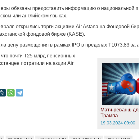
неры обязаны предоставить информацию о национальной 
сском или английском языках.
враля открылись торги акциями Air Astana на Фондовой би
захстанской фондовой бирже (KASE).
Война Мир
ила цену размещения в рамках IPO в пределах Т1073,83 за 
 что почти Т25 млрд пенсионных
станцев потратили на акции Air
Матч-реванш дл
Война Миров.
Трампа
Сороса
19.03.2024 09:00
08.11.2024 09: