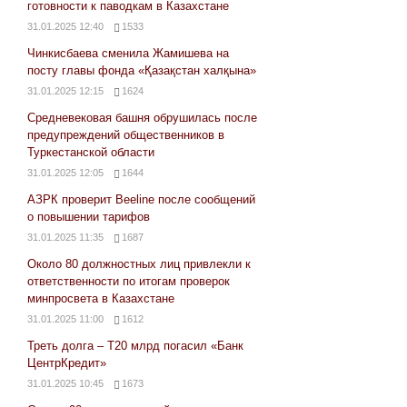
готовности к паводкам в Казахстане
31.01.2025 12:40
1533
Чинкисбаева сменила Жамишева на
посту главы фонда «Қазақстан халқына»
31.01.2025 12:15
1624
Средневековая башня обрушилась после
предупреждений общественников в
Туркестанской области
31.01.2025 12:05
1644
АЗРК проверит Beeline после сообщений
о повышении тарифов
31.01.2025 11:35
1687
Около 80 должностных лиц привлекли к
ответственности по итогам проверок
минпросвета в Казахстане
31.01.2025 11:00
1612
Треть долга – Т20 млрд погасил «Банк
ЦентрКредит»
31.01.2025 10:45
1673