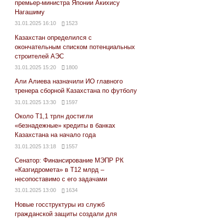
премьер-министра Японии Акихису
Нагашиму
31.01.2025 16:10
1523
Казахстан определился с
окончательным списком потенциальных
строителей АЭС
31.01.2025 15:20
1800
Али Алиева назначили ИО главного
тренера сборной Казахстана по футболу
31.01.2025 13:30
1597
Около Т1,1 трлн достигли
«безнадежные» кредиты в банках
Казахстана на начало года
31.01.2025 13:18
1557
Сенатор: Финансирование МЭПР РК
«Казгидромета» в Т12 млрд –
несопоставимо с его задачами
31.01.2025 13:00
1634
Новые госструктуры из служб
гражданской защиты создали для