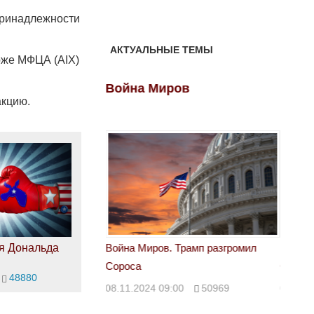
принадлежности
АКТУАЛЬНЫЕ ТЕМЫ
рже МФЦА (AIX)
ов
Война Миров
Войн
акцию.
я Дональда
 Трамп разгромил
Война Миров. Трамп разгромил
Война 
Сороса
Сорос
48880
00
50969
08.11.2024 09:00
50969
08.11.