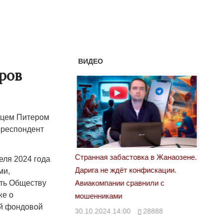
ВИДЕО
ров
нцем Питером
рреспондент
астовка в Жанаозене.
«Новый Казахстан не говорит всей
Лондон
еля 2024 года
т конфискации.
правды»
ми,
28.10.
ть Обществу
 сравнили с
29.10.2024 09:00
39623
же о
ой фондовой
00
28888