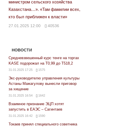
министром сельского хозяйства
Казахстана…». «Там фамилии всех,
кто был приближен к власти»
27.01.2025 12:00
40536
НОВОСТИ
Средневзвешенный курс тенге на торгах
KASE подорожал на Т0,99 до Т518,2
31.01.2025 17:25
1575
Экс-руководителю управления культуры
Астаны Мажагулову вынесли приговор
за хищение
31.01.2025 16:54
1642
Взаимное признание ЭЦП хотят
запустить в ЕАЭС – Сагинтаев
31.01.2025 16:42
1590
Токаев принял специального советника