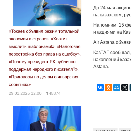
До 24 мая акцио
на казахском, ру
Напомним, 15 фе
«Токаев объявил режим тотальной
и акциями на Ка
экономии в стране». «Хватит
Air Astana объяв
мыслить шаблонами!». «Налоговая
КазТАГ сообщал,
перестройка без права на ошибку».
накоплений казах
«Почему президент РК публично
Astana.
поддержал народного писателя?».
«Приговоры по делам о январских
событиях»
29.01.2025 12:00
45874