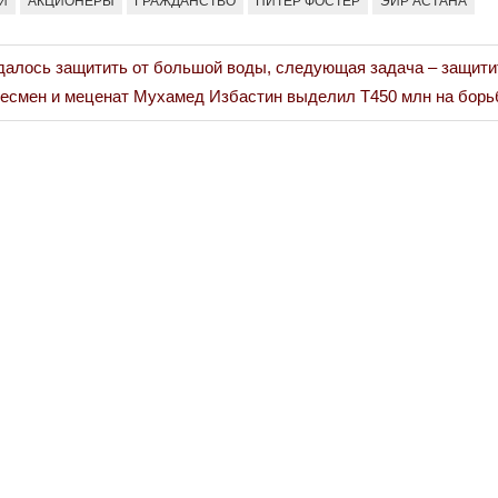
И
АКЦИОНЕРЫ
ГРАЖДАНСТВО
ПИТЕР ФОСТЕР
ЭИР АСТАНА
далось защитить от большой воды, следующая задача – защит
есмен и меценат Мухамед Избастин выделил Т450 млн на борь