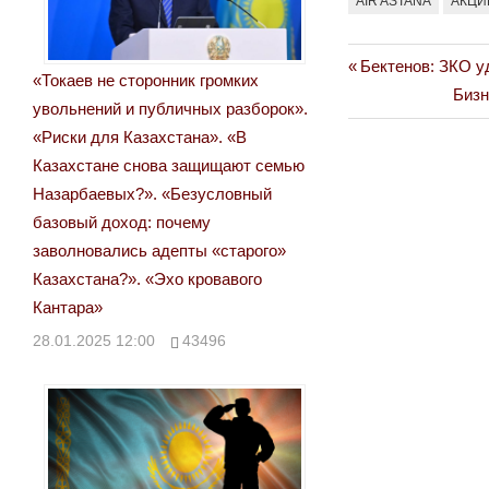
AIR ASTANA
АКЦИ
Previous
Бектенов: ЗКО у
Навигация
«Токаев не сторонник громких
Post:
Next
Бизн
увольнений и публичных разборок».
по
Post:
«Риски для Казахстана». «В
записям
Казахстане снова защищают семью
Назарбаевых?». «Безусловный
базовый доход: почему
заволновались адепты «старого»
Казахстана?». «Эхо кровавого
Кантара»
28.01.2025 12:00
43496