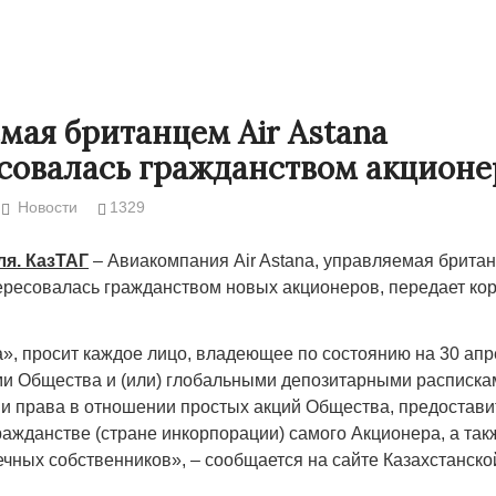
мая британцем Air Astana
совалась гражданством акционе
Новости
1329
ля. КазТАГ
– Авиакомпания Air Astana, управляемая брита
ересовалась гражданством новых акционеров, передает ко
Народ выбрал свет
Странная заб
», просит каждое лицо, владеющее по состоянию на 30 апр
Дарига не ждё
и Общества и (или) глобальными депозитарными расписка
17.10.2024 17:00
29972
 права в отношении простых акций Общества, предостави
Авиакомпании
ажданстве (стране инкорпорации) самого Акционера, а так
мошенниками
ечных собственников», – сообщается на сайте Казахстанск
30.10.2024 14: