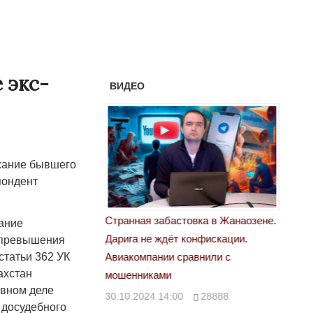
 экс-
ВИДЕО
жание бывшего
пондент
астовка в Жанаозене.
«Новый Казахстан не говорит всей
Лондон
ание
т конфискации.
правды»
а превышения
28.10.
статьи 362 УК
 сравнили с
29.10.2024 09:00
39623
ахстан
овном деле
00
28888
 досудебного