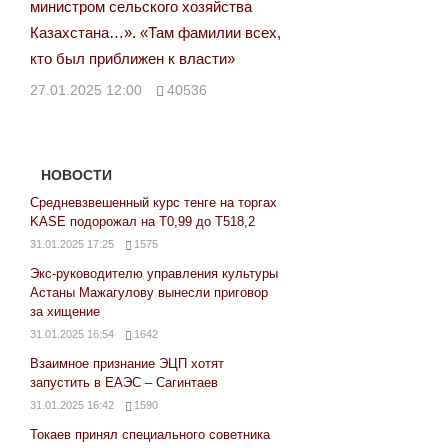
министром сельского хозяйства
Казахстана…». «Там фамилии всех,
кто был приближен к власти»
27.01.2025 12:00
40536
НОВОСТИ
Средневзвешенный курс тенге на торгах
KASE подорожал на Т0,99 до Т518,2
31.01.2025 17:25
1575
Экс-руководителю управления культуры
Астаны Мажагулову вынесли приговор
за хищение
31.01.2025 16:54
1642
Взаимное признание ЭЦП хотят
запустить в ЕАЭС – Сагинтаев
31.01.2025 16:42
1590
Токаев принял специального советника