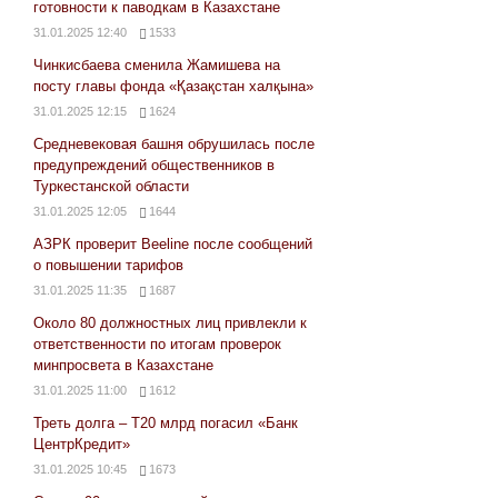
готовности к паводкам в Казахстане
31.01.2025 12:40
1533
Чинкисбаева сменила Жамишева на
посту главы фонда «Қазақстан халқына»
31.01.2025 12:15
1624
Средневековая башня обрушилась после
предупреждений общественников в
Туркестанской области
31.01.2025 12:05
1644
АЗРК проверит Beeline после сообщений
о повышении тарифов
31.01.2025 11:35
1687
Около 80 должностных лиц привлекли к
ответственности по итогам проверок
минпросвета в Казахстане
31.01.2025 11:00
1612
Треть долга – Т20 млрд погасил «Банк
ЦентрКредит»
31.01.2025 10:45
1673