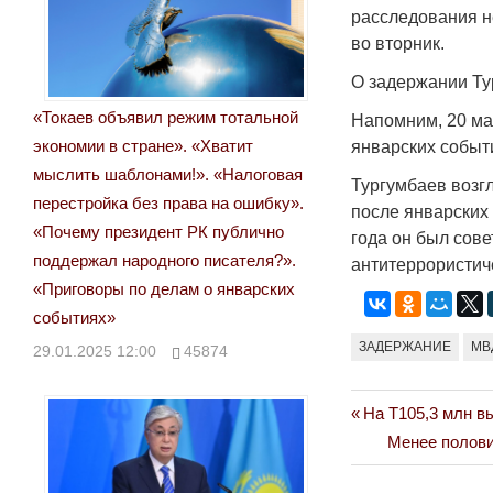
расследования н
во вторник.
О задержании Т
«Токаев объявил режим тотальной
Напомним, 20 ма
экономии в стране». «Хватит
январских событ
мыслить шаблонами!». «Налоговая
Тургумбаев возг
перестройка без права на ошибку».
после январских 
«Почему президент РК публично
года он был сове
поддержал народного писателя?».
антитеррористич
«Приговоры по делам о январских
событиях»
ЗАДЕРЖАНИЕ
МВ
29.01.2025 12:00
45874
Previous
На Т105,3 млн в
Навигация
Post:
Next
Менее полови
по
Post: