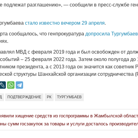
е подлежат разглашению», — сообщили в пресс-службе ге
ургумбаева
стало известно вечером 29 апреля
.
рта сообщалось, что генпрокуратура
допросила Тургумбае
Война Мир
иях.
лавлял МВД с февраля 2019 года и был освобожден от дол
событий – 25 февраля 2022 года. Затем около полугода до 
тником президента, а с 2013 года он значится как советник
еской структуры Шанхайской организации сотрудничества 
Д
ПОДТВЕРЖДЕНИЕ
РК
ТУРГУМБАЕВ
Война Миров.
ыявили хищение средств из госпрограммы в Жамбылской облас
Сороса
ны сумм госзакупок за товары и услуги досталось производите
08.11.2024 09: