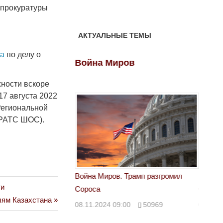
нпрокуратуры
АКТУАЛЬНЫЕ ТЕМЫ
ва
по делу о
ов
Война Миров
Войн
жности вскоре
17 августа 2022
 Региональной
(РАТС ШОС).
 Трамп разгромил
Война Миров. Трамп разгромил
Война 
ти
Сороса
Сорос
лям Казахстана
00
50969
08.11.2024 09:00
50969
08.11.