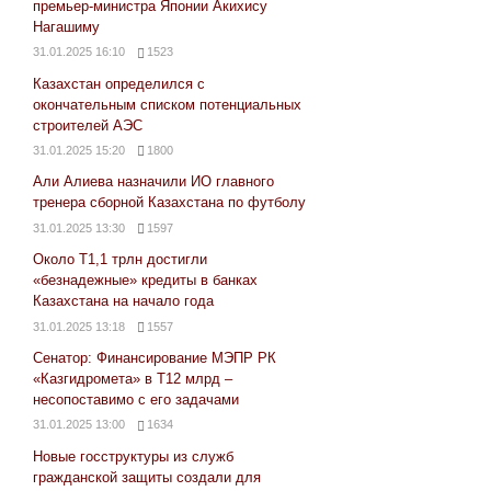
премьер-министра Японии Акихису
Нагашиму
31.01.2025 16:10
1523
Казахстан определился с
окончательным списком потенциальных
строителей АЭС
31.01.2025 15:20
1800
Али Алиева назначили ИО главного
тренера сборной Казахстана по футболу
31.01.2025 13:30
1597
Около Т1,1 трлн достигли
«безнадежные» кредиты в банках
Казахстана на начало года
31.01.2025 13:18
1557
Сенатор: Финансирование МЭПР РК
«Казгидромета» в Т12 млрд –
несопоставимо с его задачами
31.01.2025 13:00
1634
Новые госструктуры из служб
гражданской защиты создали для