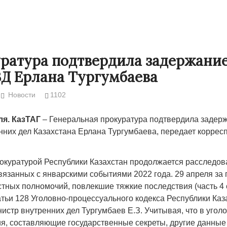
ратура подтвердила задержание
Д Ерлана Тургумбаева
Новости
1102
ля. КазТАГ
– Генеральная прокуратура подтвердила задер
нних дел Казахстана Ерлана Тургумбаева, передает коррес
Народ выбрал свет
Странная заб
окуратурой Республики Казахстан продолжается расследов
Дарига не ждё
связанных с январскими событиями 2022 года. 29 апреля з
17.10.2024 17:00
29972
стных полномочий, повлекшие тяжкие последствия (часть 4 
Авиакомпании
атьи 128 Уголовно-процессуального кодекса Республики Каз
мошенниками
истр внутренних дел Тургумбаев Е.З. Учитывая, что в угол
30.10.2024 14:
я, составляющие государственные секреты, другие данные