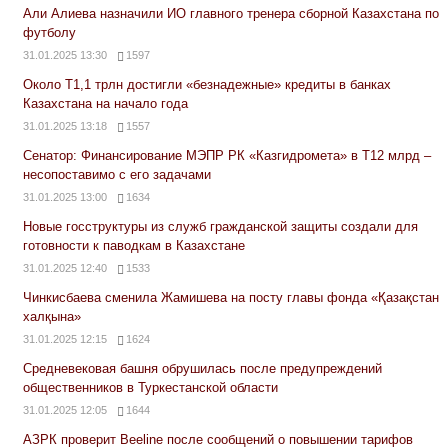
Али Алиева назначили ИО главного тренера сборной Казахстана по
футболу
31.01.2025 13:30
1597
Около Т1,1 трлн достигли «безнадежные» кредиты в банках
Казахстана на начало года
31.01.2025 13:18
1557
Сенатор: Финансирование МЭПР РК «Казгидромета» в Т12 млрд –
несопоставимо с его задачами
31.01.2025 13:00
1634
Новые госструктуры из служб гражданской защиты создали для
готовности к паводкам в Казахстане
31.01.2025 12:40
1533
Чинкисбаева сменила Жамишева на посту главы фонда «Қазақстан
халқына»
31.01.2025 12:15
1624
Средневековая башня обрушилась после предупреждений
общественников в Туркестанской области
31.01.2025 12:05
1644
АЗРК проверит Beeline после сообщений о повышении тарифов