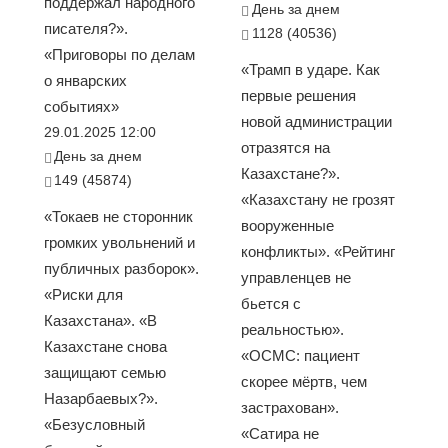
поддержал народного
День за днем
писателя?».
1128 (40536)
«Приговоры по делам
«Трамп в ударе. Как
о январских
первые решения
событиях»
новой администрации
29.01.2025 12:00
отразятся на
День за днем
Казахстане?».
149 (45874)
«Казахстану не грозят
«Токаев не сторонник
вооруженные
громких увольнений и
конфликты». «Рейтинг
публичных разборок».
управленцев не
«Риски для
бьется с
Казахстана». «В
реальностью».
Казахстане снова
«ОСМС: пациент
защищают семью
скорее мёртв, чем
Назарбаевых?».
застрахован».
«Безусловный
«Сатира не