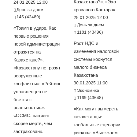
Казахстана?». «Эхо
24.01.2025 12:00
День за днем
кровавого Кантара»
145 (42489)
28.01.2025 12:00
День за днем
«Трамп в ударе. Как
1181 (43496)
первые решения
Рост НДС и
новой администрации
изменения налоговой
отразятся на
системы коснутся
Казахстане?».
малого бизнеса
«Казахстану не грозят
Казахстана
вооруженные
30.01.2025 11:00
конфликты». «Рейтинг
Экономика
управленцев не
1169 (43648)
бьется с
реальностью».
«Как могут вымереть
«ОСМС: пациент
казахстанцы:
скорее мёртв, чем
глобальные сценарии
застрахован».
рисков». «Выезжаем