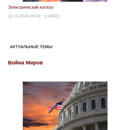
Электрический колхоз
БРИ
кол
24.10.2024 18:00
40601
24.
АКТУАЛЬНЫЕ ТЕМЫ
Война Миров
Во