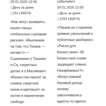
событиях»
29.01.2025 12:00
День за днем
29.01.2025 12:00
152 (45874)
День за днем
1253 (45874)
«Как могут вымереть
«Токаев не сторонник
казахстанцы:
громких увольнений и
глобальные сценарии
публичных разборок».
рисков». «Выезжаем
«Риски для
на том, что Токаев —
Казахстана». «В
китаист» —
Казахстане снова
Сыроежкин о Токаеве
защищают семью
и Си, секретных
Назарбаевых?».
делах и о Масимове».
«Безусловный
«Казахстан хвалят за
базовый доход:
отмену смертной
почему
казни и критикуют за
заволновались
пытки и ограничения
адепты «старого»
свобод»