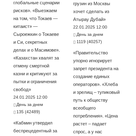
глобальные сценарии
грузин из Москвы
рисков». «Выезжаем
хочет сделать из
на том, что Токаев —
Атырау Дубай»
китаист» —
22.01.2025 12:00
Сыроежкин о Токаеве
День за днем
1119 (40257)
и Си, секретных
делах и о Масимове».
«Правительство
«Казахстан хвалят за
упорно игнорирует
отмену смертной
запрет президента на
казни и критикуют за
создание единых
пытки и ограничения
операторов». «Хлеба
свобод»
и зрелищ – тупиковый
24.01.2025 12:00
путь к обществу
День за днем
всеобщего
135 (42489)
потребления». «Цена
«Кабмин утвердил
растет – падает
беспрецедентный за
спрос, а у нас