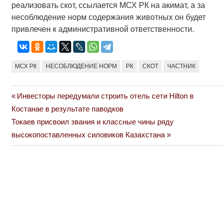
реализовать скот, ссылается МСХ РК на акимат, а за
несоблюдение норм содержания животных он будет
привлечен к административной ответственности.
МСХ РК
НЕСОБЛЮДЕНИЕ НОРМ
РК
СКОТ
ЧАСТНИК
Previous
Инвесторы передумали строить отель сети Hilton в
Навигация
Post:
Костанае в результате паводков
по
Next
Токаев присвоил звания и классные чины ряду
Post:
высокопоставленных силовиков Казахстана
записям