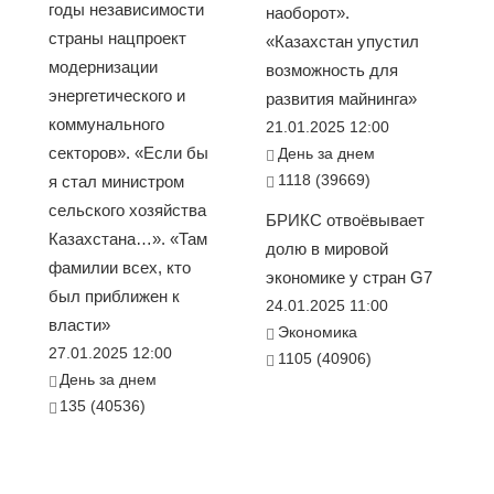
годы независимости
наоборот».
страны нацпроект
«Казахстан упустил
модернизации
возможность для
энергетического и
развития майнинга»
коммунального
21.01.2025 12:00
секторов». «Если бы
День за днем
1118 (39669)
я стал министром
сельского хозяйства
БРИКС отвоёвывает
Казахстана…». «Там
долю в мировой
фамилии всех, кто
экономике у стран G7
был приближен к
24.01.2025 11:00
власти»
Экономика
27.01.2025 12:00
1105 (40906)
День за днем
135 (40536)