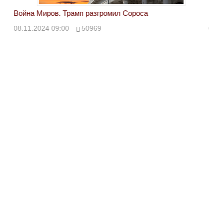
Война Миров. Трамп разгромил Сороса
Вой
08.11.2024 09:00
50969
08.