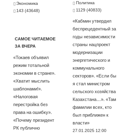
Политика
Экономика
1129 (40833)
143 (43648)
«Кабмин утвердил
беспрецедентный за
годы независимости
САМОЕ ЧИТАЕМОЕ
страны нацпроект
ЗА ВЧЕРА
модернизации
«Токаев объявил
энергетического и
режим тотальной
коммунального
экономии в стране».
секторов». «Если бы
«Хватит мыслить
я стал министром
шаблонами!».
сельского хозяйства
«Налоговая
Казахстана…». «Там
перестройка без
фамилии всех, кто
права на ошибку».
был приближен к
«Почему президент
власти»
РК публично
27.01.2025 12:00