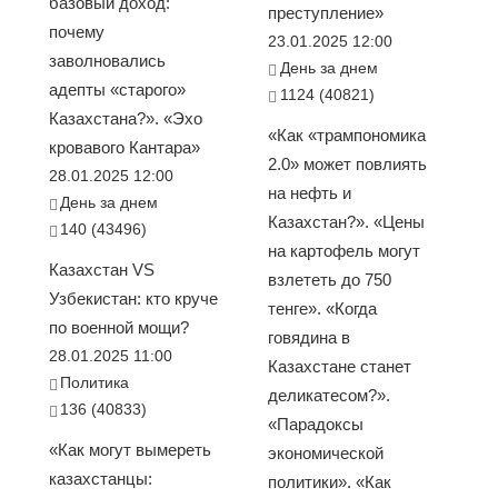
базовый доход:
преступление»
почему
23.01.2025 12:00
заволновались
День за днем
адепты «старого»
1124 (40821)
Казахстана?». «Эхо
«Как «трампономика
кровавого Кантара»
2.0» может повлиять
28.01.2025 12:00
на нефть и
День за днем
Казахстан?». «Цены
140 (43496)
на картофель могут
Казахстан VS
взлететь до 750
Узбекистан: кто круче
тенге». «Когда
по военной мощи?
говядина в
28.01.2025 11:00
Казахстане станет
Политика
деликатесом?».
136 (40833)
«Парадоксы
«Как могут вымереть
экономической
казахстанцы:
политики». «Как