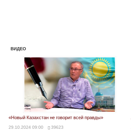
ВИДЕО
«Новый Казахстан не говорит всей правды»
Лон
ми
29.10.2024 09:00
39623
28.