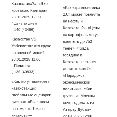
Казахстана?». «Эхо
«Как «трампономика
кровавого Кантара»
2.0» может повлиять
28.01.2025 12:00
на нефть и
День за днем
Казахстан?». «Цены
140 (43496)
на картофель могут
Казахстан VS
взлететь до 750
Узбекистан: кто круче
тенге». «Когда
по военной мощи?
говядина в
28.01.2025 11:00
Казахстане станет
Политика
деликатесом?».
136 (40833)
«Парадоксы
«Как могут вымереть
экономической
казахстанцы:
политики». «Как
глобальные сценарии
грузин из Москвы
рисков». «Выезжаем
хочет сделать из
на том, что Токаев —
Атырау Дубай»
китаист» —
22.01.2025 12:00