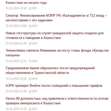
Казахстана на начало года
31.01.2025 13:18
1557
Сенатор: Финансирование МЭПР РК «Казгидромета» в Т12 млрд –
несопоставимо с его задачами
31.01.2025 13:00
1634
Новые госструктуры из служб гражданской защиты создали для
готовности к паводкам в Казахстане
31.01.2025 12:40
1533
Чинкисбаева сменила Жамишева на посту главы фонда «Қазақстан
халқына»
31.01.2025 12:15
1624
Средневековая башня обрушилась после предупреждений
общественников в Туркестанской области
31.01.2025 12:05
1644
АЗРК проверит Beeline после сообщений о повышении тарифов
31.01.2025 11:35
1687
Около 80 должностных лиц привлекли к ответственности по итогам
проверок минпросвета в Казахстане
31.01.2025 11:00
1612