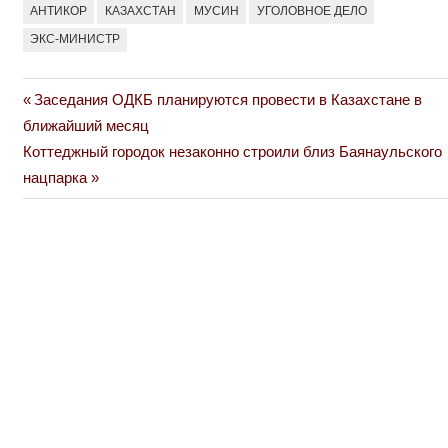
АНТИКОР
КАЗАХСТАН
МУСИН
УГОЛОВНОЕ ДЕЛО
ЭКС-МИНИСТР
Previous
Заседания ОДКБ планируются провести в Казахстане в
Навигация
Post:
ближайший месяц
по
Next
Коттеджный городок незаконно строили близ Баянаульского
Post:
нацпарка
записям