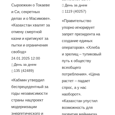
Сыроежкин о Токаеве
День за днем
1119 (40257)
и Си, секретных
делах и о Масимове».
«Правительство
«Казахстан хвалят за
упорно игнорирует
отмену смертной
запрет президента на
казни и критикуют за
создание единых
пытки и ограничения
операторов». «Хлеба
свобод»
и зрелищ – тупиковый
24.01.2025 12:00
путь к обществу
День за днем
всеобщего
135 (42489)
потребления». «Цена
«Кабмин утвердил
растет – падает
беспрецедентный за
спрос, а у нас
годы независимости
наоборот».
страны нацпроект
«Казахстан упустил
модернизации
возможность для
энергетического и
развития майнинга»