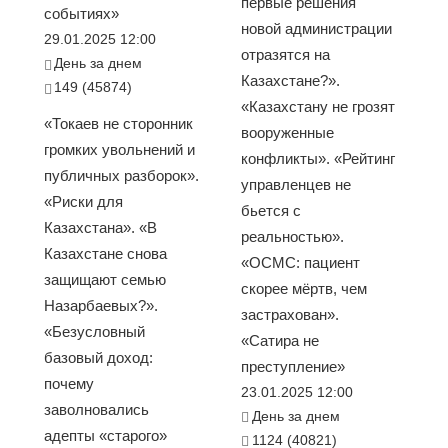
первые решения
событиях»
новой администрации
29.01.2025 12:00
отразятся на
День за днем
Казахстане?».
149 (45874)
«Казахстану не грозят
«Токаев не сторонник
вооруженные
громких увольнений и
конфликты». «Рейтинг
публичных разборок».
управленцев не
«Риски для
бьется с
Казахстана». «В
реальностью».
Казахстане снова
«ОСМС: пациент
защищают семью
скорее мёртв, чем
Назарбаевых?».
застрахован».
«Безусловный
«Сатира не
базовый доход:
преступление»
почему
23.01.2025 12:00
заволновались
День за днем
адепты «старого»
1124 (40821)