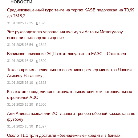
НОВОСТИ
Средневзвешенный курс тенге на торгах KASE подорожал на Т0,99
до Т518,2
31.01.2025 17:25
1575
Экс-руководителю управления культуры Астаны Мажагулову
вынесли приговор за хищение
31.01.2025 16:54
1642
Взаимное признание ЭЦП хотят запустить в ЕАЭС – Сагинтаев
31.01.2025 16:42
1590
Токаев принял специального советника премьер-министра Японии
Акихису Нагашиму
31.01.2025 16:10
1523
Казахстан определился с окончательным списком потенциальных
строителей АЭС
31.01.2025 15:20
1800
Али Алиева назначили ИО главного тренера сборной Казахстана по
футболу
31.01.2025 13:30
1597
Около Т1,1 трлн достигли «безнадежные» кредиты в банках