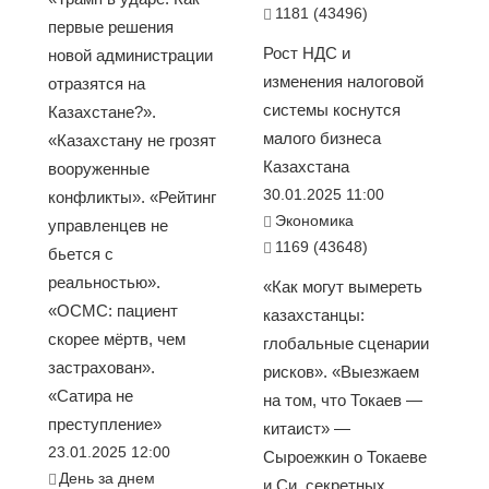
1181 (43496)
первые решения
Рост НДС и
новой администрации
изменения налоговой
отразятся на
системы коснутся
Казахстане?».
малого бизнеса
«Казахстану не грозят
Казахстана
вооруженные
30.01.2025 11:00
конфликты». «Рейтинг
Экономика
управленцев не
1169 (43648)
бьется с
реальностью».
«Как могут вымереть
«ОСМС: пациент
казахстанцы:
скорее мёртв, чем
глобальные сценарии
застрахован».
рисков». «Выезжаем
«Сатира не
на том, что Токаев —
преступление»
китаист» —
23.01.2025 12:00
Сыроежкин о Токаеве
День за днем
и Си, секретных