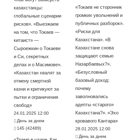
«Токаев не сторонник
казахстанцы:
громких увольнений и
глобальные сценарии
публичных разборок».
рисков». «Выезжаем
«Риски для
на том, что Токаев —
Казахстана». «В
китаист» —
Казахстане снова
Сыроежкин о Токаеве
защищают семью
и Си, секретных
Назарбаевых?».
делах и о Масимове».
«Безусловный
«Казахстан хвалят за
базовый доход:
отмену смертной
почему
казни и критикуют за
заволновались
пытки и ограничения
адепты «старого»
свобод»
Казахстана?». «Эхо
24.01.2025 12:00
День за днем
кровавого Кантара»
145 (42489)
28.01.2025 12:00
День за днем
«Трамп в ударе. Как