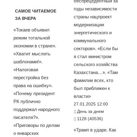
беспрецедентный за
годы независимости
САМОЕ ЧИТАЕМОЕ
страны нацпроект
ЗА ВЧЕРА
модернизации
«Токаев объявил
энергетического и
режим тотальной
коммунального
экономии в стране».
секторов». «Если бы
«Хватит мыслить
я стал министром
шаблонами!».
сельского хозяйства
«Налоговая
Казахстана…». «Там
перестройка без
фамилии всех, кто
права на ошибку».
был приближен к
«Почему президент
власти»
РК публично
27.01.2025 12:00
поддержал народного
День за днем
писателя?».
1128 (40536)
«Приговоры по делам
«Трамп в ударе. Как
о январских