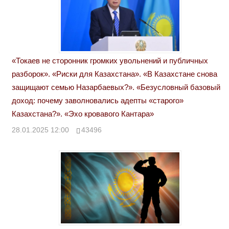
«Токаев не сторонник громких увольнений и публичных
разборок». «Риски для Казахстана». «В Казахстане снова
защищают семью Назарбаевых?». «Безусловный базовый
доход: почему заволновались адепты «старого»
Казахстана?». «Эхо кровавого Кантара»
28.01.2025 12:00
43496