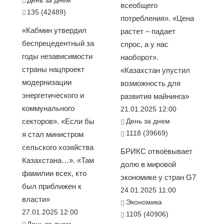
всеобщего
135 (42489)
потребления». «Цена
«Кабмин утвердил
растет – падает
беспрецедентный за
спрос, а у нас
годы независимости
наоборот».
страны нацпроект
«Казахстан упустил
модернизации
возможность для
энергетического и
развития майнинга»
коммунального
21.01.2025 12:00
секторов». «Если бы
День за днем
1118 (39669)
я стал министром
сельского хозяйства
БРИКС отвоёвывает
Казахстана…». «Там
долю в мировой
фамилии всех, кто
экономике у стран G7
был приближен к
24.01.2025 11:00
власти»
Экономика
27.01.2025 12:00
1105 (40906)
День за днем