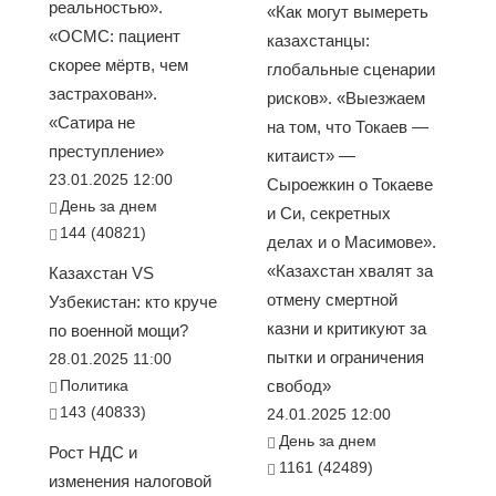
реальностью».
«Как могут вымереть
«ОСМС: пациент
казахстанцы:
скорее мёртв, чем
глобальные сценарии
застрахован».
рисков». «Выезжаем
«Сатира не
на том, что Токаев —
преступление»
китаист» —
23.01.2025 12:00
Сыроежкин о Токаеве
День за днем
и Си, секретных
144 (40821)
делах и о Масимове».
«Казахстан хвалят за
Казахстан VS
отмену смертной
Узбекистан: кто круче
казни и критикуют за
по военной мощи?
пытки и ограничения
28.01.2025 11:00
Политика
свобод»
143 (40833)
24.01.2025 12:00
День за днем
Рост НДС и
1161 (42489)
изменения налоговой