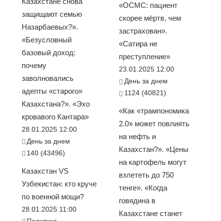
Казахстане снова
«ОСМС: пациент
защищают семью
скорее мёртв, чем
Назарбаевых?».
застрахован».
«Безусловный
«Сатира не
базовый доход:
преступление»
почему
23.01.2025 12:00
заволновались
День за днем
адепты «старого»
1124 (40821)
Казахстана?». «Эхо
«Как «трампономика
кровавого Кантара»
2.0» может повлиять
28.01.2025 12:00
на нефть и
День за днем
Казахстан?». «Цены
140 (43496)
на картофель могут
Казахстан VS
взлететь до 750
Узбекистан: кто круче
тенге». «Когда
по военной мощи?
говядина в
28.01.2025 11:00
Казахстане станет
Политика