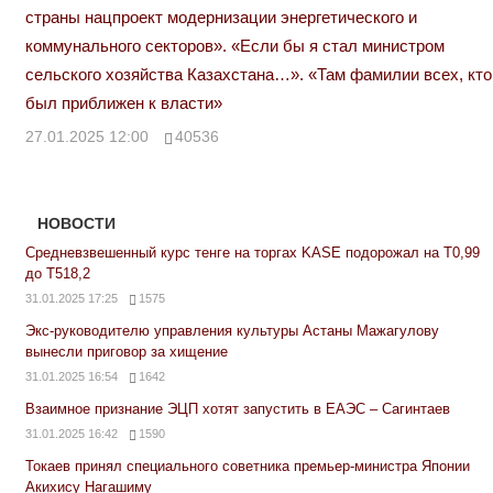
страны нацпроект модернизации энергетического и
коммунального секторов». «Если бы я стал министром
сельского хозяйства Казахстана…». «Там фамилии всех, кто
был приближен к власти»
27.01.2025 12:00
40536
НОВОСТИ
Средневзвешенный курс тенге на торгах KASE подорожал на Т0,99
до Т518,2
31.01.2025 17:25
1575
Экс-руководителю управления культуры Астаны Мажагулову
вынесли приговор за хищение
31.01.2025 16:54
1642
Взаимное признание ЭЦП хотят запустить в ЕАЭС – Сагинтаев
31.01.2025 16:42
1590
Токаев принял специального советника премьер-министра Японии
Акихису Нагашиму