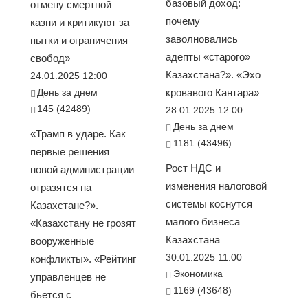
базовый доход:
отмену смертной
почему
казни и критикуют за
заволновались
пытки и ограничения
адепты «старого»
свобод»
Казахстана?». «Эхо
24.01.2025 12:00
День за днем
кровавого Кантара»
145 (42489)
28.01.2025 12:00
День за днем
«Трамп в ударе. Как
1181 (43496)
первые решения
Рост НДС и
новой администрации
изменения налоговой
отразятся на
системы коснутся
Казахстане?».
малого бизнеса
«Казахстану не грозят
Казахстана
вооруженные
30.01.2025 11:00
конфликты». «Рейтинг
Экономика
управленцев не
1169 (43648)
бьется с