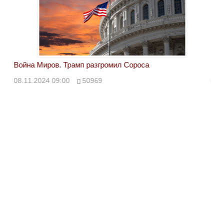
Война Миров. Трамп разгромил Сороса
Вой
08.11.2024 09:00
50969
08.