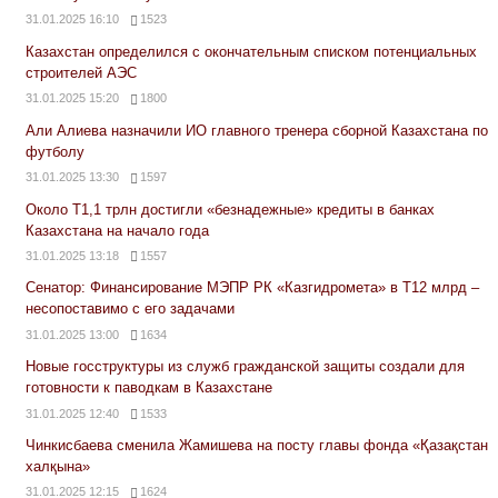
31.01.2025 16:10
1523
Казахстан определился с окончательным списком потенциальных
строителей АЭС
31.01.2025 15:20
1800
Али Алиева назначили ИО главного тренера сборной Казахстана по
футболу
31.01.2025 13:30
1597
Около Т1,1 трлн достигли «безнадежные» кредиты в банках
Казахстана на начало года
31.01.2025 13:18
1557
Сенатор: Финансирование МЭПР РК «Казгидромета» в Т12 млрд –
несопоставимо с его задачами
31.01.2025 13:00
1634
Новые госструктуры из служб гражданской защиты создали для
готовности к паводкам в Казахстане
31.01.2025 12:40
1533
Чинкисбаева сменила Жамишева на посту главы фонда «Қазақстан
халқына»
31.01.2025 12:15
1624