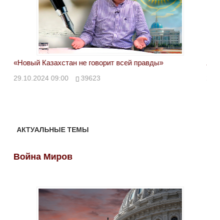
«Новый Казахстан не говорит всей правды»
Лон
ми
29.10.2024 09:00
39623
28.
АКТУАЛЬНЫЕ ТЕМЫ
Война Миров
Во