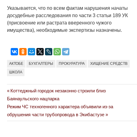
Указывается, что по всем фактам нарушения начаты
досудебные расследования по части 3 статьи 189 УК
(присвоение или растрата вверенного чужого
имущества), необходимые экспертизы назначены.
АКТОБЕ
БУХГАЛТЕРЫ
ПРОКУРАТУРА
ХИЩЕНИЕ СРЕДСТВ
ШКОЛА
Previous
Коттеджный городок незаконно строили близ
Навигация
Post:
Баянаульского нацпарка
по
Next
Режим ЧС техногенного характера объявили из-за
Post:
обрушения части трубопровода в Экибастузе
записям