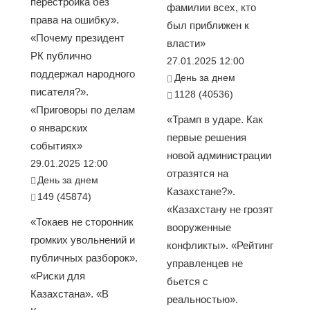
перестройка без
фамилии всех, кто
права на ошибку».
был приближен к
«Почему президент
власти»
РК публично
27.01.2025 12:00
поддержал народного
День за днем
писателя?».
1128 (40536)
«Приговоры по делам
«Трамп в ударе. Как
о январских
первые решения
событиях»
новой администрации
29.01.2025 12:00
отразятся на
День за днем
Казахстане?».
149 (45874)
«Казахстану не грозят
«Токаев не сторонник
вооруженные
громких увольнений и
конфликты». «Рейтинг
публичных разборок».
управленцев не
«Риски для
бьется с
Казахстана». «В
реальностью».