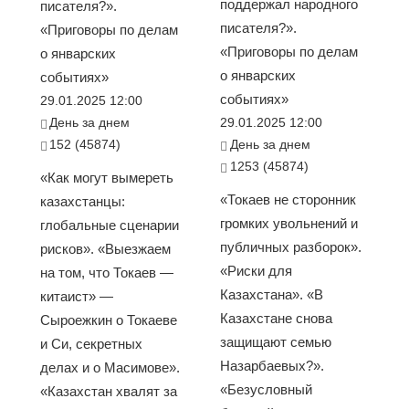
поддержал народного
писателя?».
писателя?».
«Приговоры по делам
«Приговоры по делам
о январских
о январских
событиях»
событиях»
29.01.2025 12:00
День за днем
29.01.2025 12:00
152 (45874)
День за днем
1253 (45874)
«Как могут вымереть
«Токаев не сторонник
казахстанцы:
громких увольнений и
глобальные сценарии
публичных разборок».
рисков». «Выезжаем
«Риски для
на том, что Токаев —
Казахстана». «В
китаист» —
Казахстане снова
Сыроежкин о Токаеве
защищают семью
и Си, секретных
Назарбаевых?».
делах и о Масимове».
«Безусловный
«Казахстан хвалят за