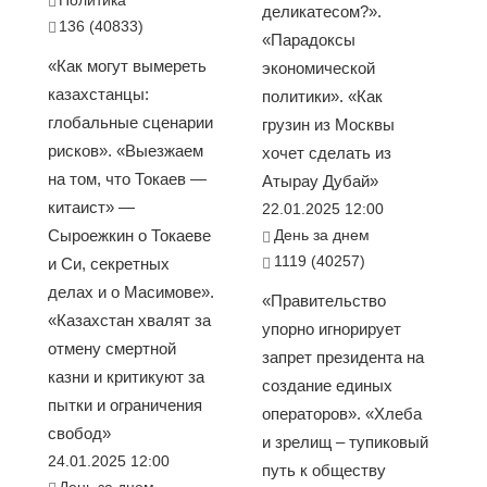
деликатесом?».
136 (40833)
«Парадоксы
«Как могут вымереть
экономической
казахстанцы:
политики». «Как
глобальные сценарии
грузин из Москвы
рисков». «Выезжаем
хочет сделать из
на том, что Токаев —
Атырау Дубай»
китаист» —
22.01.2025 12:00
Сыроежкин о Токаеве
День за днем
1119 (40257)
и Си, секретных
делах и о Масимове».
«Правительство
«Казахстан хвалят за
упорно игнорирует
отмену смертной
запрет президента на
казни и критикуют за
создание единых
пытки и ограничения
операторов». «Хлеба
свобод»
и зрелищ – тупиковый
24.01.2025 12:00
путь к обществу
День за днем