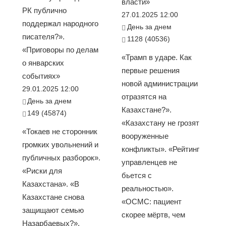
власти»
РК публично
27.01.2025 12:00
поддержал народного
День за днем
писателя?».
1128 (40536)
«Приговоры по делам
«Трамп в ударе. Как
о январских
первые решения
событиях»
новой администрации
29.01.2025 12:00
отразятся на
День за днем
Казахстане?».
149 (45874)
«Казахстану не грозят
«Токаев не сторонник
вооруженные
громких увольнений и
конфликты». «Рейтинг
публичных разборок».
управленцев не
«Риски для
бьется с
Казахстана». «В
реальностью».
Казахстане снова
«ОСМС: пациент
защищают семью
скорее мёртв, чем
Назарбаевых?».