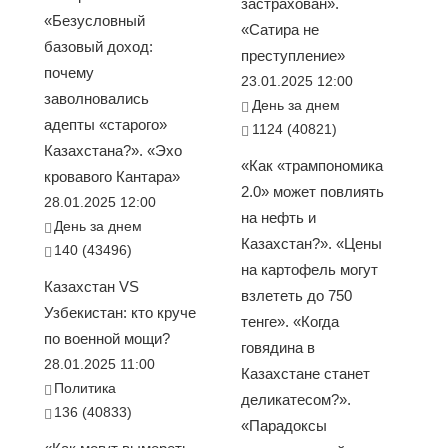
застрахован».
«Безусловный
«Сатира не
базовый доход:
преступление»
почему
23.01.2025 12:00
заволновались
День за днем
адепты «старого»
1124 (40821)
Казахстана?». «Эхо
«Как «трампономика
кровавого Кантара»
2.0» может повлиять
28.01.2025 12:00
на нефть и
День за днем
Казахстан?». «Цены
140 (43496)
на картофель могут
Казахстан VS
взлететь до 750
Узбекистан: кто круче
тенге». «Когда
по военной мощи?
говядина в
28.01.2025 11:00
Казахстане станет
Политика
деликатесом?».
136 (40833)
«Парадоксы