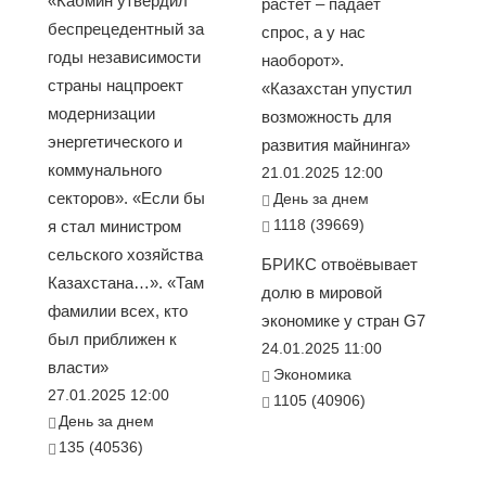
«Кабмин утвердил
растет – падает
беспрецедентный за
спрос, а у нас
годы независимости
наоборот».
страны нацпроект
«Казахстан упустил
модернизации
возможность для
энергетического и
развития майнинга»
коммунального
21.01.2025 12:00
секторов». «Если бы
День за днем
1118 (39669)
я стал министром
сельского хозяйства
БРИКС отвоёвывает
Казахстана…». «Там
долю в мировой
фамилии всех, кто
экономике у стран G7
был приближен к
24.01.2025 11:00
власти»
Экономика
27.01.2025 12:00
1105 (40906)
День за днем
135 (40536)