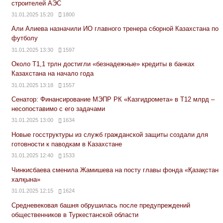
строителей АЭС
31.01.2025 15:20
1800
Али Алиева назначили ИО главного тренера сборной Казахстана по
футболу
31.01.2025 13:30
1597
Около Т1,1 трлн достигли «безнадежные» кредиты в банках
Казахстана на начало года
31.01.2025 13:18
1557
Сенатор: Финансирование МЭПР РК «Казгидромета» в Т12 млрд –
несопоставимо с его задачами
31.01.2025 13:00
1634
Новые госструктуры из служб гражданской защиты создали для
готовности к паводкам в Казахстане
31.01.2025 12:40
1533
Чинкисбаева сменила Жамишева на посту главы фонда «Қазақстан
халқына»
31.01.2025 12:15
1624
Средневековая башня обрушилась после предупреждений
общественников в Туркестанской области