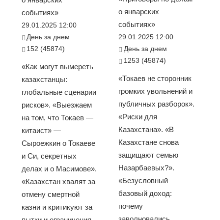
о январских
событиях»
событиях»
29.01.2025 12:00
День за днем
29.01.2025 12:00
152 (45874)
День за днем
1253 (45874)
«Как могут вымереть
«Токаев не сторонник
казахстанцы:
громких увольнений и
глобальные сценарии
публичных разборок».
рисков». «Выезжаем
«Риски для
на том, что Токаев —
Казахстана». «В
китаист» —
Казахстане снова
Сыроежкин о Токаеве
защищают семью
и Си, секретных
Назарбаевых?».
делах и о Масимове».
«Безусловный
«Казахстан хвалят за
базовый доход:
отмену смертной
почему
казни и критикуют за
заволновались
пытки и ограничения