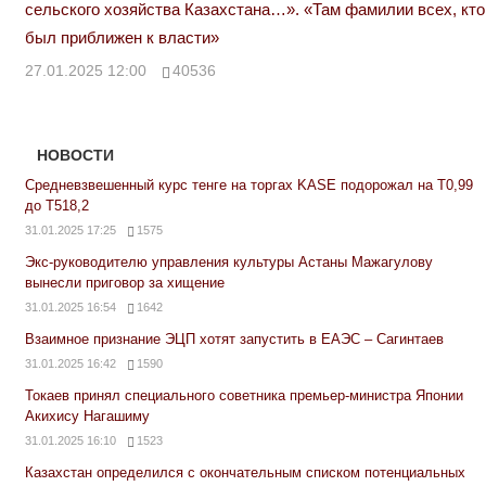
сельского хозяйства Казахстана…». «Там фамилии всех, кто
был приближен к власти»
27.01.2025 12:00
40536
НОВОСТИ
Средневзвешенный курс тенге на торгах KASE подорожал на Т0,99
до Т518,2
31.01.2025 17:25
1575
Экс-руководителю управления культуры Астаны Мажагулову
вынесли приговор за хищение
31.01.2025 16:54
1642
Взаимное признание ЭЦП хотят запустить в ЕАЭС – Сагинтаев
31.01.2025 16:42
1590
Токаев принял специального советника премьер-министра Японии
Акихису Нагашиму
31.01.2025 16:10
1523
Казахстан определился с окончательным списком потенциальных