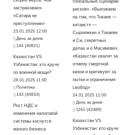
глобальные сценарии
застрахован».
рисков». «Выезжаем
«Сатира не
на том, что Токаев —
преступление»
китаист» —
23.01.2025 12:00
Сыроежкин о Токаеве
День за днем
и Си, секретных
144 (40821)
делах и о Масимове».
«Казахстан хвалят за
Казахстан VS
отмену смертной
Узбекистан: кто круче
казни и критикуют за
по военной мощи?
пытки и ограничения
28.01.2025 11:00
Политика
свобод»
143 (40833)
24.01.2025 12:00
День за днем
Рост НДС и
1161 (42489)
изменения налоговой
Казахстан VS
системы коснутся
Узбекистан: кто круче
малого бизнеса