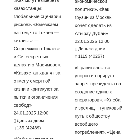
«Как могут вымереть
экономической
казахстанцы:
политики». «Как
глобальные сценарии
грузин из Москвы
рисков». «Выезжаем
хочет сделать из
на том, что Токаев —
Атырау Дубай»
китаист» —
22.01.2025 12:00
Сыроежкин о Токаеве
День за днем
1119 (40257)
и Си, секретных
делах и о Масимове».
«Правительство
«Казахстан хвалят за
упорно игнорирует
отмену смертной
запрет президента на
казни и критикуют за
создание единых
пытки и ограничения
операторов». «Хлеба
свобод»
и зрелищ – тупиковый
24.01.2025 12:00
путь к обществу
День за днем
всеобщего
135 (42489)
потребления». «Цена