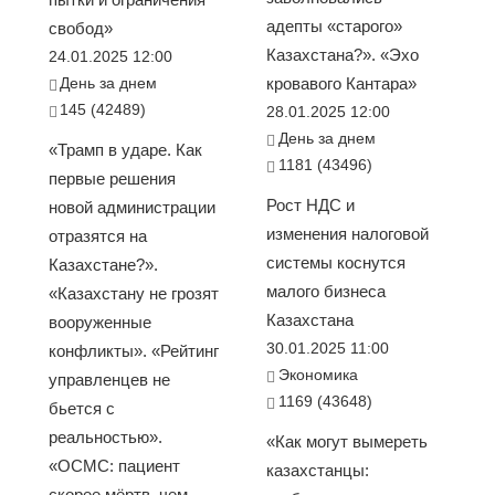
адепты «старого»
свобод»
Казахстана?». «Эхо
24.01.2025 12:00
День за днем
кровавого Кантара»
145 (42489)
28.01.2025 12:00
День за днем
«Трамп в ударе. Как
1181 (43496)
первые решения
Рост НДС и
новой администрации
изменения налоговой
отразятся на
системы коснутся
Казахстане?».
малого бизнеса
«Казахстану не грозят
Казахстана
вооруженные
30.01.2025 11:00
конфликты». «Рейтинг
Экономика
управленцев не
1169 (43648)
бьется с
реальностью».
«Как могут вымереть
«ОСМС: пациент
казахстанцы:
скорее мёртв, чем