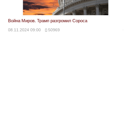
Война Миров. Трамп разгромил Сороса
Вой
08.11.2024 09:00
50969
08.