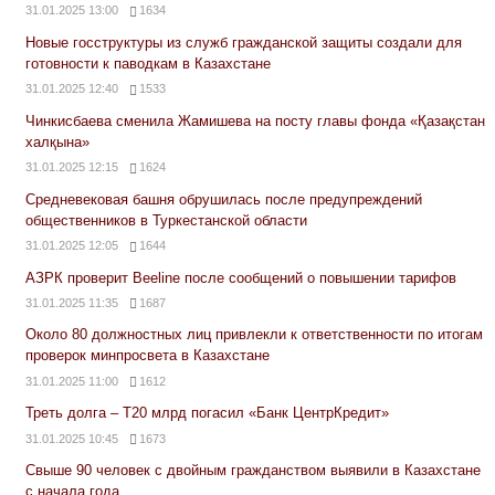
31.01.2025 13:00
1634
Новые госструктуры из служб гражданской защиты создали для
готовности к паводкам в Казахстане
31.01.2025 12:40
1533
Чинкисбаева сменила Жамишева на посту главы фонда «Қазақстан
халқына»
31.01.2025 12:15
1624
Средневековая башня обрушилась после предупреждений
общественников в Туркестанской области
31.01.2025 12:05
1644
АЗРК проверит Beeline после сообщений о повышении тарифов
31.01.2025 11:35
1687
Около 80 должностных лиц привлекли к ответственности по итогам
проверок минпросвета в Казахстане
31.01.2025 11:00
1612
Треть долга – Т20 млрд погасил «Банк ЦентрКредит»
31.01.2025 10:45
1673
Свыше 90 человек с двойным гражданством выявили в Казахстане
с начала года