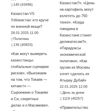
Казахстан?». «Цены
140 (43496)
на картофель могут
Казахстан VS
взлететь до 750
Узбекистан: кто круче
тенге». «Когда
по военной мощи?
говядина в
28.01.2025 11:00
Казахстане станет
Политика
деликатесом?».
136 (40833)
«Парадоксы
«Как могут вымереть
экономической
казахстанцы:
политики». «Как
глобальные сценарии
грузин из Москвы
рисков». «Выезжаем
хочет сделать из
на том, что Токаев —
Атырау Дубай»
китаист» —
22.01.2025 12:00
Сыроежкин о Токаеве
День за днем
1119 (40257)
и Си, секретных
делах и о Масимове».
«Правительство