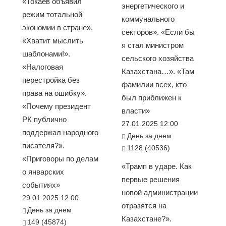
«Токаев объявил
энергетического и
режим тотальной
коммунального
экономии в стране».
секторов». «Если бы
«Хватит мыслить
я стал министром
шаблонами!».
сельского хозяйства
«Налоговая
Казахстана…». «Там
перестройка без
фамилии всех, кто
права на ошибку».
был приближен к
«Почему президент
власти»
РК публично
27.01.2025 12:00
поддержал народного
День за днем
писателя?».
1128 (40536)
«Приговоры по делам
«Трамп в ударе. Как
о январских
первые решения
событиях»
новой администрации
29.01.2025 12:00
отразятся на
День за днем
Казахстане?».
149 (45874)