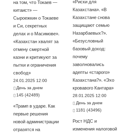
«Риски для
на том, что Токаев —
Казахстана». «В
китаист» —
Казахстане снова
Сыроежкин о Токаеве
защищают семью
и Си, секретных
Назарбаевых?».
делах и о Масимове».
«Безусловный
«Казахстан хвалят за
базовый доход:
отмену смертной
почему
казни и критикуют за
заволновались
пытки и ограничения
адепты «старого»
свобод»
Казахстана?». «Эхо
24.01.2025 12:00
День за днем
кровавого Кантара»
145 (42489)
28.01.2025 12:00
День за днем
«Трамп в ударе. Как
1181 (43496)
первые решения
Рост НДС и
новой администрации
изменения налоговой
отразятся на