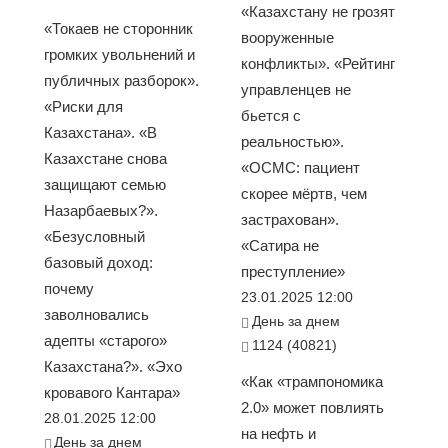
«Казахстану не грозят
«Токаев не сторонник
вооруженные
громких увольнений и
конфликты». «Рейтинг
публичных разборок».
управленцев не
«Риски для
бьется с
Казахстана». «В
реальностью».
Казахстане снова
«ОСМС: пациент
защищают семью
скорее мёртв, чем
Назарбаевых?».
застрахован».
«Безусловный
«Сатира не
базовый доход:
преступление»
почему
23.01.2025 12:00
заволновались
День за днем
адепты «старого»
1124 (40821)
Казахстана?». «Эхо
«Как «трампономика
кровавого Кантара»
2.0» может повлиять
28.01.2025 12:00
на нефть и
День за днем