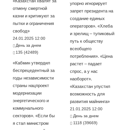
«Казахстан хвалят за
упорно игнорирует
отмену смертной
запрет президента на
казни и критикуют за
создание единых
пытки и ограничения
операторов». «Хлеба
свобод»
и зрелищ – тупиковый
24.01.2025 12:00
путь к обществу
День за днем
всеобщего
135 (42489)
потребления». «Цена
«Кабмин утвердил
растет – падает
беспрецедентный за
спрос, а у нас
годы независимости
наоборот».
страны нацпроект
«Казахстан упустил
модернизации
возможность для
энергетического и
развития майнинга»
коммунального
21.01.2025 12:00
секторов». «Если бы
День за днем
1118 (39669)
я стал министром