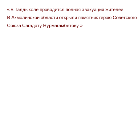
Previous
В Талдыколе проводится полная эвакуация жителей
Навигация
Next
Post:
В Акмолинской области открыли памятник герою Советского
по
Post:
Союза Сагадату Нурмагамбетову
записям