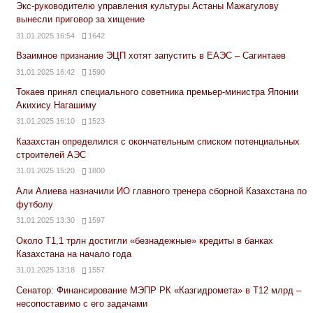
Экс-руководителю управления культуры Астаны Мажагулову
вынесли приговор за хищение
31.01.2025 16:54
1642
Взаимное признание ЭЦП хотят запустить в ЕАЭС – Сагинтаев
31.01.2025 16:42
1590
Токаев принял специального советника премьер-министра Японии
Акихису Нагашиму
31.01.2025 16:10
1523
Казахстан определился с окончательным списком потенциальных
строителей АЭС
31.01.2025 15:20
1800
Али Алиева назначили ИО главного тренера сборной Казахстана по
футболу
31.01.2025 13:30
1597
Около Т1,1 трлн достигли «безнадежные» кредиты в банках
Казахстана на начало года
31.01.2025 13:18
1557
Сенатор: Финансирование МЭПР РК «Казгидромета» в Т12 млрд –
несопоставимо с его задачами