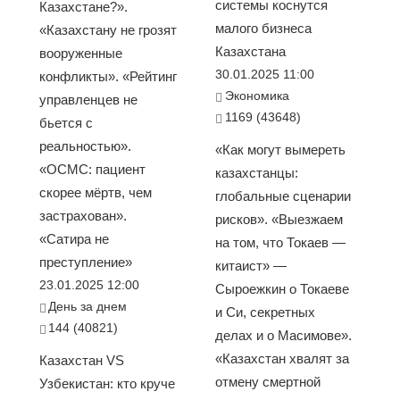
системы коснутся
Казахстане?».
малого бизнеса
«Казахстану не грозят
Казахстана
вооруженные
30.01.2025 11:00
конфликты». «Рейтинг
Экономика
управленцев не
1169 (43648)
бьется с
реальностью».
«Как могут вымереть
«ОСМС: пациент
казахстанцы:
скорее мёртв, чем
глобальные сценарии
застрахован».
рисков». «Выезжаем
«Сатира не
на том, что Токаев —
преступление»
китаист» —
23.01.2025 12:00
Сыроежкин о Токаеве
День за днем
и Си, секретных
144 (40821)
делах и о Масимове».
«Казахстан хвалят за
Казахстан VS
отмену смертной
Узбекистан: кто круче